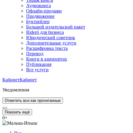
Тираж книги
Аудиокнига
Офлайн-продажи
Продвижение
Буктрейлер
Большой издательский пакет
Rideró для бизнеса
Юридический советник
Дополнительные услуги
Расшифровка текста
Перевод
Книги в аэропортах
Публикация
Все услуги
Кабинет
Кабинет
Уведомления
Отметить все как прочитанные
Показать ещё
0
+