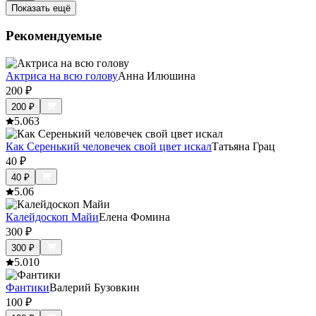
Показать ещё
Рекомендуемые
Актриса на всю голову
Анна Илюшина
200
₽
200
₽
5.0
63
Как Серенький человечек свой цвет искал
Татьяна Грац
40
₽
40
₽
5.0
6
Калейдоскоп Майи
Елена Фомина
300
₽
300
₽
5.0
10
Фантики
Валерий Бузовкин
100
₽