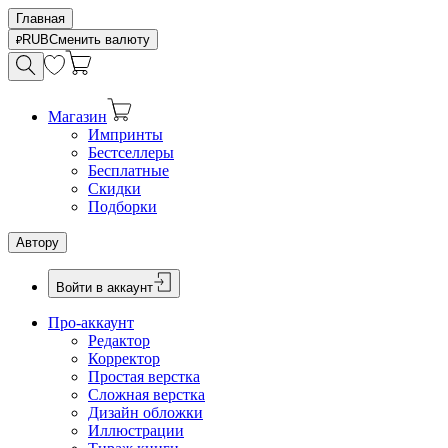
Главная
RUB
Сменить валюту
Магазин
Импринты
Бестселлеры
Бесплатные
Скидки
Подборки
Автору
Войти в аккаунт
Про-аккаунт
Редактор
Корректор
Простая верстка
Сложная верстка
Дизайн обложки
Иллюстрации