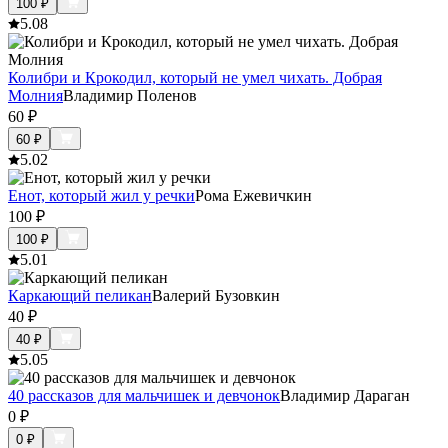
100
₽
5.0
8
Колибри и Крокодил, который не умел чихать. Добрая
Молния
Владимир Поленов
60
₽
60
₽
5.0
2
Енот, который жил у речки
Рома Ежевичкин
100
₽
100
₽
5.0
1
Каркающий пеликан
Валерий Бузовкин
40
₽
40
₽
5.0
5
40 рассказов для мальчишек и девчонок
Владимир Дараган
0
₽
0
₽