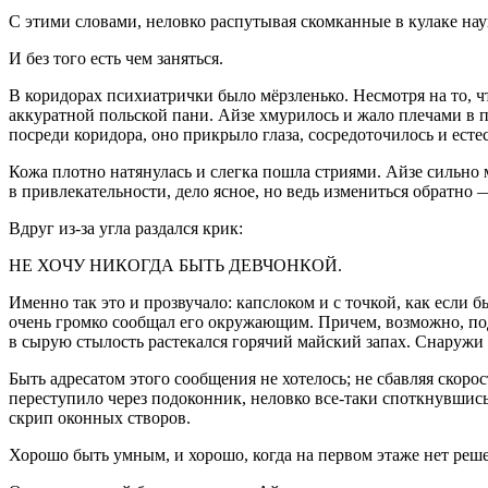
С этими словами, неловко распутывая скомканные в кулаке на
И без того есть чем заняться.
В коридорах психиатрички было мёрзленько. Несмотря на то, ч
аккуратной польской пани. Айзе хмурилось и жало плечами в 
посреди коридора, оно прикрыло глаза, сосредоточилось и ес
Кожа плотно натянулась и слегка пошла стриями. Айзе сильно м
в привлекательности, дело ясное, но ведь измениться обратно —
Вдруг из-за угла раздался крик:
НЕ ХОЧУ НИКОГДА БЫТЬ ДЕВЧОНКОЙ.
Именно так это и прозвучало: капслоком и с точкой, как если 
очень громко сообщал его окружающим. Причем, возможно, под
в сырую стылость растекался горячий майский запах. Снаружи
Быть адресатом этого сообщения не хотелось; не сбавляя скоро
переступило через подоконник, неловко все-таки споткнувшись 
скрип оконных створов.
Хорошо быть умным, и хорошо, когда на первом этаже нет реше