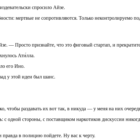
издевательски спросило Айзе.
бности: мертвые не сопротивляются. Только неконтролируемо под
зе. — Просто признайте, что это фиговый стартап, и прекрати
хнулось Ати́лла.
ло его Ино.
ад у этой идеи был шанс.
о, чтобы раздавать их вот так, в никуда — у меня на них очередь.
ь: с одной стороны, с поставщиком
наркот
иков дискуссии никогд
 правда в полицию пойдете. Ну вас к черту.