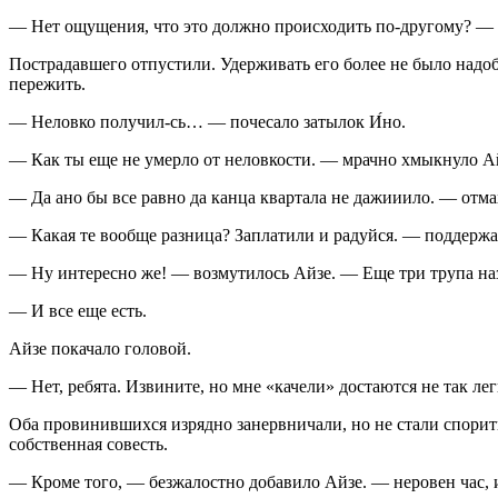
— Нет ощущения, что это должно происходить по-другому? — 
Пострадавшего отпустили. Удерживать его более не было надо
пережить.
— Неловко получил-сь… — почесало затылок И́но.
— Как ты еще не умерло от неловкости. — мрачно хмыкнуло Ай
— Да ано бы все равно да канца квартала не дажииило. — отма
— Какая те вообще разница? Заплатили и радуйся. — поддержа
— Ну интересно же! — возмутилось Айзе. — Еще три трупа наз
— И все еще есть.
Айзе покачало головой.
— Нет, ребята. Извините, но мне «качели» достаются не так легк
Оба провинившихся изрядно занервничали, но не стали спорит
собственная совесть.
— Кроме того, — безжалостно добавило Айзе. — неровен час, и