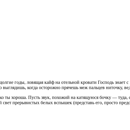
 долгие годы, ловящая
кайф
на отельной кровати Господь знает 
о выглядишь, когда осторожно прячешь меж пальцев ниточку, в
о ты хороша. Пусть звук, похожий на катящуюся бочку — туда, 
свет прерывистых белых вспышек (представь его, просто предс