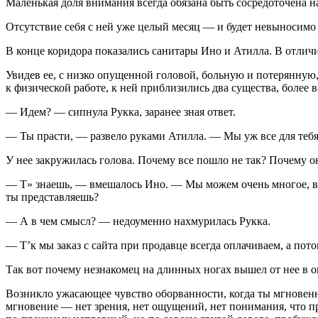
Маленькая доля внимания всегда обязана быть сосредоточена на
Отсутствие себя
с ней уже целый месяц — и будет невыносимо 
В конце коридора показались санитары Ино и Атилла. В отличи
Увидев ее, с низко опущенной головой, больную и потерянную
к физической работе, к ней приблизились два существа, более 
— Идем? — сипнула Рукка, заранее зная ответ.
— Ты прасти, — развело руками Атилла. — Мы уж все для те
У нее закружилась голова. Почему все пошло не так? Почему он
— Т» знаешь, — вмешалось Ино. — Мы можем очень многое, види
ты представляешь?
— А в чем смысл? — недоуменно нахмурилась Рукка.
— Т’к мы заказ с сайта при продавце всегда оплачиваем, а пот
Так вот почему незнакомец на длинных ногах вышел от нее в 
Возникло ужасающее чувство оборванности, когда ты мгновенн
мгновение — нет зрения, нет ощущений, нет понимания, что пр