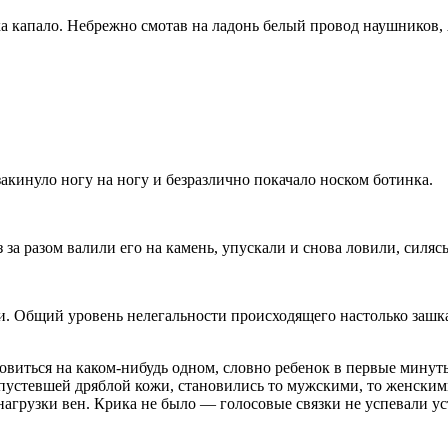
ка капало. Небрежно смотав на ладонь белый провод наушников,
акинуло ногу на ногу и безразлично покачало носком ботинка.
 за разом валили его на камень, упускали и снова ловили, силяс
. Общий уровень нелегальности происходящего настолько зашкал
ановиться на каком-нибудь одном, словно ребенок в первые мин
опустевшей дряблой кожи, становились то мужскими, то женскими
нагрузки вен. Крика не было — голосовые связки не успевали ус