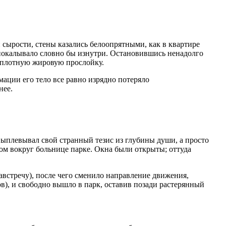
 сырости, стены казались белоопрятными, как в квартире
о покалывало словно бы изнутри. Остановившись ненадолго
х плотную жировую прослойку.
мации его тело все равно изрядно потеряло
нее.
 выплевывал свой странный тезис из глубины души, а просто
ом вокруг больнице парке. Окна были открыты; оттуда
навстречу), после чего сменило направление движения,
ов), и свободно вышло в парк, оставив позади растерянный