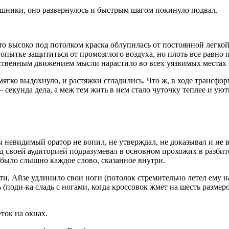
ушники, оно развернулось и быстрым шагом покинуло подвал.
то высоко под потолком краска облупилась от постоянной легкой
попытке защититься от промозглого воздуха, но плоть все равн
тественным движением мысли нарастило во всех уязвимых места
ягко выдохнуло, и растяжки сгладились. Что ж, в ходе трансфор
 секунда дела, а меж тем жить в нем стало чуточку теплее и уют
бы невидимый оратор не вопил, не утверждал, не доказывал и не
 своей аудиторией подразумевал в основном прохожих в разбит
 было слышно каждое слово, сказанное внутри.
сти, Айзе удлинило свои ноги (потолок стремительно летел ему 
(поди-ка сладь с ногами, когда кроссовок жмет на шесть размер
ток на окнах.