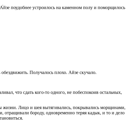
 А́йзе поудобнее устроилось на каменном полу и поморщилось
ь обездвижить. Получалось плохо. Айзе скучало.
ивал, что сдать кого-то одного, не побеспокоив остальных,
уты жизни. Лицо и шея вытягивались, покрывались морщинами,
, отращивали бороду, одновременно теряя кадык, и то и дело
тановиться.