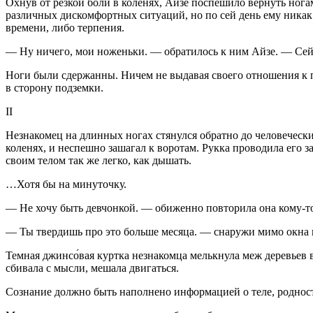
Охнув от резкой боли в коленях, Айзе поспешило вернуть ног
различных дискомфортных ситуаций, но по сей день ему никак 
времени, либо терпения.
— Ну ничего, мои ноженьки. — обратилось к ним Айзе. — Сейча
Ноги были сдержанны. Ничем не выдавая своего отношения к п
в сторону подземки.
II
Незнакомец на длинных ногах стянулся обратно до человеческ
коленях, и неспешно зашагал к воротам. Рукка проводила его з
своим телом так же легко, как дышать.
…Хотя бы на минуточку.
— Не хочу быть девчонкой. — обиженно повторила она кому-т
— Ты твердишь про это больше месяца. — снаружи мимо окна
Темная джинсо́вая куртка незнакомца мелькнула меж деревьев в 
сбивала с мысли, мешала двигаться.
Сознание
должно
быть наполнено информацией о теле, роднос