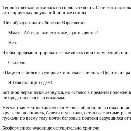
Теплой пленкой ложилась на горло затхлость. С низкого потол
от неприятных ощущений пониже спины.
Шел обряд изгнания болезни Взросления.
— Ммать, Айзе, держи его тоже, щас вырвется!
— Неа.
Чтобы продемонстрировать серьезность своих намерений, оно з
— Сволочь!
«Пациент» бился в судорогах и плевался пеной. «Целители» раз
— Я тебя полиции сдам!
Ботинок нервически дернулся, но остался в прежнем положении
не представлялось возможным.
Несчастная жертва хаотически меняла облики, не в силах ост
круглели, лоснились, белели и усыхали, оставляя сантиметры 
пускали по всему телу почти багровые подтеки вздувшихся от 
Бесформенное чудовище оглушительно хрипело.