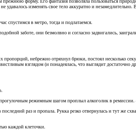
ам прежнюю форму. Его фантазия позволяла пользоваться приро
не удавалось изменять свое тело аккуратно и незамедлительно.
с спустимся в метро, тогда и подлатаемся.
одобной заботе, они безмолвно и согласно задвигались, заигр
их пропорций, небрежно отряхнул брюки, постоял несколько сек
авистливым взглядом (и понадеялась, что выглядит достаточно д
о.
 прогулочным режимным шагом проплыл алкоголик в ремиссии. 
последний раз и пропала. Рукка резко отвернулась и тут же схва
тью каждой клеточки.