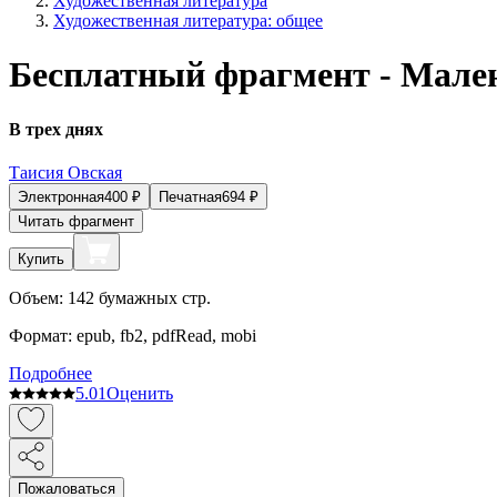
Художественная литература
Художественная литература: общее
Бесплатный фрагмент - Мале
В трех днях
Таисия Овская
Электронная
400
₽
Печатная
694
₽
Читать фрагмент
Купить
Объем:
142
бумажных стр.
Формат:
epub, fb2, pdfRead, mobi
Подробнее
5.0
1
Оценить
Пожаловаться