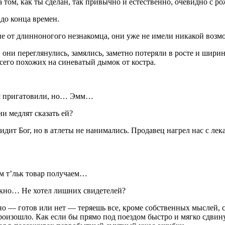
 том, как ты сделан, так привычно и естественно, очевидно с р
до конца времен.
е от длинноногого незнакомца, они уже не имели никакой возмо
, они переглянулись, замялись, заметно потеряли в росте и ши
всего похожих на синеватый дымок от костра.
бя пригатовили, но… Эмм…
и медлят сказать ей?
т Бог, но в атлеты не нанимались. Продавец нагрел нас с лекар
ом т’льк товар получаем…
окно… Не хотел лишних свидетелей?
о — готов или нет — теряешь все, кроме собственных мыслей, с
оизошло. Как если бы прямо под поездом быстро и мягко сдвинул