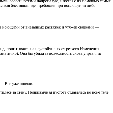
дными особенностями напропалую, избегая с их помощью самых
 Всякая блестящая идея требовала при воплощении либо
али ноющими от внезапных растяжек и утяжек связками —
унд, пошатываясь на неустойчивых от резкого Изменения
раматично). Она бы убила за возможность снова управлять
— Все уже поняли.
тилась за стену. Непривычная пустота отдавалась во всем теле,