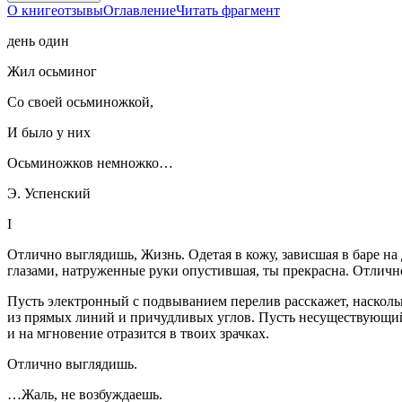
О книге
отзывы
Оглавление
Читать фрагмент
день один
Жил осьминог
Со своей осьминожкой,
И было у них
Осьминожков немножко…
Э. Успенский
I
Отлично выглядишь, Жизнь. Одетая в кожу, зависшая в баре на
глазами, натруженные руки опустившая, ты прекрасна. Отличн
Пусть электронный с подвыванием перелив расскажет, наскольк
из прямых линий и причудливых углов. Пусть несуществующий 
и на мгновение отразится в твоих зрачках.
Отлично выглядишь.
…Жаль, не возбуждаешь.