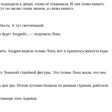
подходила к двери, снова её открывала. И там снова никого.
тут по часам: снова звонок, и снова никого.
бость. А тут светленький.
то будет Андрей», — подумала Лена.
зать. Андрея видела только Лена, вот и пришлось махнуть куда-
у Лениной стройной фигуры. Это только Лена знала, что она
и дня три. Потом путешествовали по разным странам, работали
танище этих чудиков.