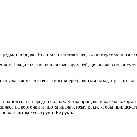
о ли редкой породы. То ли воспитанный пёс, то ли нервный шизофр
плом. Гладила четвероногих между ушей, целовала в нос и смотре
рогулке тянуть что есть силы вперёд, рваться назад, прыгать на
н подползал на передних лапах. Когда прощала и хотела накорми
илась на корточки и протягивала к нему руки, чтобы приласкать 
юбовь и потом кусал руки. Её руки.