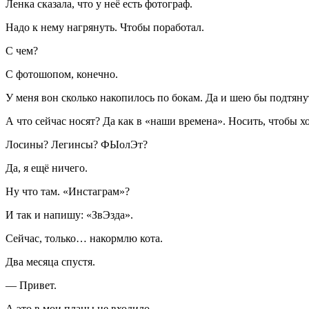
Ленка сказала, что у неё есть фотограф.
Надо к нему нагрянуть. Чтобы поработал.
С чем?
С фотошопом, конечно.
У меня вон сколько накопилось по бокам. Да и шею бы подтянут
А что сейчас носят? Да как в «наши времена». Носить, чтобы хо
Лосины? Легинсы? ФЫолЭт?
Да, я ещё ничего.
Ну что там. «Инстаграм»?
И так и напишу: «ЗвЭзда».
Сейчас, только… накормлю кота.
Два месяца спустя.
— Привет.
А это в мои планы не входило.