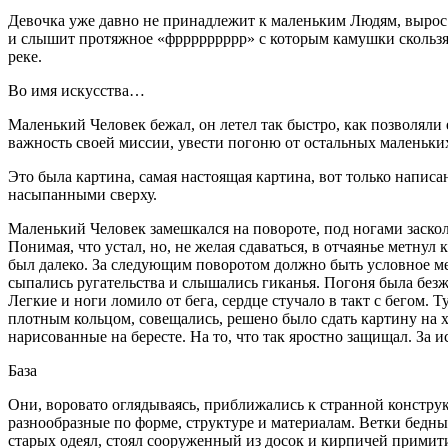
Девочка уже давно не принадлежит к маленьким Людям, вырос и 
и слышит протяжное «фррррррррр» с которым камушки скользя
реке.
Во имя искусства…
Маленький Человек бежал, он летел так быстро, как позволяли 
важность своей миссии, увести погоню от остальных маленьки
Это была картина, самая настоящая картина, вот только написа
насыпанными сверху.
Маленький Человек замешкался на повороте, под ногами засколь
Понимая, что устал, но, не желая сдаваться, в отчаянье метнул
был далеко. За следующим поворотом должно быть условное ме
сыпались ругательства и слышались гиканья. Погоня была безжа
Легкие и ноги ломило от бега, сердце стучало в такт с бегом
плотным кольцом, совещались, решено было сдать картину на х
нарисованные на бересте. На то, что так яростно защищал. За и
База
Они, воровато оглядываясь, приближались к странной конструкц
разнообразные по форме, структуре и материалам. Ветки бедны
старых одеял, стоял сооруженный из досок и кирпичей примити