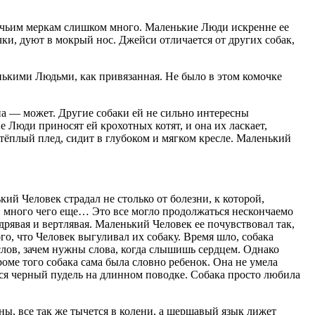
бачьим меркам слишком много. Маленькие Люди искренне ее
ички, дуют в мокрый нос. Джейси отличается от других собак,
ленькими Людьми, как привязанная. Не было в этом комочке
она — может. Другие собаки ей не сильно интересны
 Люди приносят ей крохотных котят, и она их ласкает,
в тёплый плед, сидит в глубоком и мягком кресле. Маленький
ий Человек страдал не столько от болезни, к которой,
и много чего еще… Это все могло продолжаться нескончаемо
дрявая и вертлявая. Маленький Человек ее почувствовал так,
го, что Человек выгуливал их собаку. Время шло, собака
 слов, зачем нужны слова, когда слышишь сердцем. Однако
роме того собака сама была словно ребенок. Она не умела
ялся черный пудель на длинном поводке. Собака просто любила
ны, все так же тычется в колени, а шершавый язык лижет