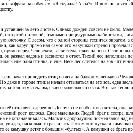
нятная фраза на собачьем: «Я скучала! А ты?». И вполне внятны
еству.
й и уставшей за лето листве. Однако дождей совсем не было. Ма
кой, потертой столовой, темными процедурными кабинетами, гиг
 клеточку. С лесом, что с одной стороны теснится оврагом, а 
чки, как вдруг прямо над самой его макушкой стрелой промчалас
та, прямо перед Человеком, засвистела, глядя на него. Словно в
я, он разжал ладонь и засвистел в ответ. Тихий лес наполнила п
илась еще одна птичка, и еще. Весь лес слетелся на зов» птичн
лзень начал приводить птиц из леса на балкон маленького Чело
о даже в городе птицы начали отзываться на его зов, едва засл
оне, за толстым стеклом, своего маленького гостя. Вот так теп
о её отправят в деревню. Девочка не особо этого хотела, она, к
овеческий рост, колосья. Двое маленьких Людей, брат и сестра, ш
на не останавливалась. Мальчик добродушно посмеивался над ней
л, увидев, насколько та разлилась. Потом они пускали камушки п
то ее камушку летят с большим «бултых». А камушки ее брата кра