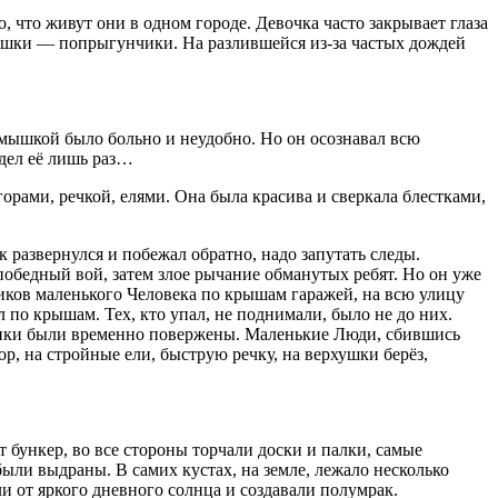
, что живут они в одном городе. Девочка часто закрывает глаза
мушки — попрыгунчики. На разлившейся из-за частых дождей
д мышкой было больно и неудобно. Но он осознавал всю
идел её лишь раз…
орами, речкой, елями. Она была красива и сверкала блестками,
 развернулся и побежал обратно, надо запутать следы.
а победный вой, затем злое рычание обманутых ребят. Но он уже
иков маленького Человека по крышам гаражей, на всю улицу
 по крышам. Тех, кто упал, не поднимали, было не до них.
тивники были временно повержены. Маленькие Люди, сбившись
р, на стройные ели, быструю речку, на верхушки берёз,
т бункер, во все стороны торчали доски и палки, самые
ыли выдраны. В самих кустах, на земле, лежало несколько
и от яркого дневного солнца и создавали полумрак.