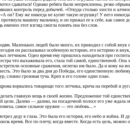
хотел сдаваться! Однако ребята были непреклонны, резко обрыва
ерявших контроль перед добычей. «
Откуда столько злости и алчно
 «А
он? Ему же никогда не купят такую игрушку! У него никогда
протянула машину мальчику, и он прижал ее к себе, как самое д
дь именно этот взгляд смогла понять она без слов.
юдям. Маленьких людей было много, их приводил с собой внук 
сегодня он рассказывал особенную историю, его историю и внук
 летчиком. Одно время ему пришлось находиться при госпитале, 
стра что выхаживала его, стала той самой, единственной. Она зал
 встретили основные сражения, нелегко им было. Да и кому на в
 весть. Это было за два дня до Победы, его единственную любиму
ур, словно грозовая туча. Креп в его голове один план.
рома ворвались товарищи того летчика, крича на перебой и ругая
сделать главную вещь в своей жизни. Предложение той единстве
ей цели. Далеко — далеко, на посадочной полосе его уже ждала о
е помеха, самое сильное оружие — это любовь…»
рел деду в глаза. Это была его история, его небо и война. И д
квозь время. Все по плечу, когда вместе. Когда есть цель, можно 