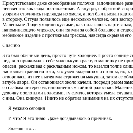
Присутствовали даже своеобразные полочки, заполненные разн
неизвестно как сюда поставленные. А внутри, с обратной стор
узорами струились гирлянды из хмеля, а пол был выслан карт
в сторону. Оттуда появилось еще несколько человек, они заспор
Маленькие Люди уходили кустами, как полагалось партизанам, 
напоминающую упряжку, они тянули за собой большое и старое 
мебельное изделие с протяжным треском, навсегда скрывая его
Спасибо
Это был обычный день, просто чуть холоднее. Просто солнце с
недавно прижимал к себе маленькую красную машинку не приходи
опасен, расхаживая с раскладным ножом, то казался толпе слиш
настоящая травля на того, кто умел выделяться из толпы, но, к
отворилась, из нее выглянула стриженая макушка, затем ее об
вглубь двора. Он остановился около качели, посреди разом зам
со слабым интересом, наполненным тайной радостью. Маленьки
девочку с золотыми волосами, ту самую, которая умела слушать
с ним. Она кивнула. Никто не обратил внимания на их отсутств
— Я уезжаю сегодня
— И что? Я это знаю. Даже догадываюсь о причинах.
— Знаешь что…