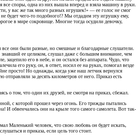
я все споры, одна из них вышла вперед и взяла машину в руки.
сти, у вас же так много разных игрушек!» —
ее голос не смог
 не будет чего-то подобного!? Мы отдадим эту игрушку ему,
орогое в мире сокровище. Многие тогда осудили девочку,
и все они были разные, но смешные и благодарные слушатели.
, знавший ее целиком, слушал даже с большим внимание, чем
зацепило его в небе, и он остался без аппарата. Чудо, что
ечила его руку, он, в ответ, носил ее на руках, помогал везде
ойне просто! Но однажды, когда уже наш летчик вернулся
ю отправляли за десять километров от него. Приказ есть
сь о том, что один их друзей, не смотря на приказ, сбежал.
нной, с которой прошел через огонь. Его трижды пытались
на! И обвенчались они на крыле того самого самолета. Вот так-
умал Маленький человек, что свою любовь он будет искать,
ослушаться и приказа, если цель того стоит.