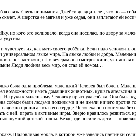
ая связь. Связь понимания. Джейси двадцать лет, что по — со
 скачет. А шерстка ее мягкая и уже седая, они заплетают ей кос
яйку, но кого это волновало, когда она носилась по двору за ма
а укусила.
и чувствует их, как мать своего ребёнка. Если надо успокоить 
и универсальном языке мира. На языке любви и добра. Маленькие
нность не знает конца. По вечерам она смотрит кино, укатанная 
енькие Люди любила весь мир, он стал ей домом…
лько была одна проблема, маленький Человек был болен. Маленьк
 имел возможности иметь домашних животных, кушать апельсина 
а. На руки к маленькому Человеку прыгнула собака. Она была ку
зяева собаки были людьми пожилыми и не имели ничего против то
а надежно прописалась в его сердце. Человека она понимала без
ть с ней, играть в активные игры. Зверю нравилось резвиться, к
частью шумной детской толпы. Везде, где носились дети — появл
собаку. Шаловливая морда, в которой уже завелись паутинки седи