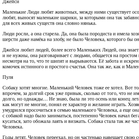
Джейси
Маленькие Люди любят животных, между ними существует особ
любят, выносят маленькие шарики, за которыми она так забавно
для всех живых существ она словно нянька.
Люди росли, а она старела. Да, она была породиста и имела хоз
шерсти даже намёка на злобу, не было Человека, которого бы он
Джейси любит людей, более всего Маленьких Людей, она знает 
и не нужны, она разговаривает с людьми, общается на простом 
несмотря на то, что те шипят и вырываются. Её забота и искре
комочек истинного и простого счастья. Она так же, как и Мал
Пуля
Собаку хотят многие. Маленький Человек тоже ее хотел. Вот то
впрочем, за долгий срок уже привык, сколько от того, что не
долго, но однажды… Не знаю, была ли это осень или конец лет
как могут не многие, понял ее характер и желание играть. Хо
умудрился просочиться в семью маленького Человека, а еще он
с собакой надо было заниматься, постепенно Человек начал бега
кусаться, зато обожала лаять и визжать. Собака стала так же 
Человека.
Годы летят. Человек переехал, но он частенько навещает свою 