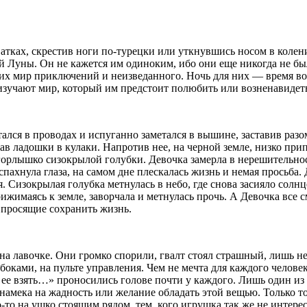
атках, скрестив ноги по-турецки или уткнувшись носом в колен
Луны. Он не кажется им одиноким, ибо они еще никогда не были
них мир приключений и неизведанного. Ночь для них — время вол
изучают мир, который им предстоит полюбить или возненавидет
тался в проводах и испуганно заметался в вышине, заставив раз
ав ладошки в кулаки. Напротив нее, на черной земле, низко при
горлышко сизокрылой голубки. Девочка замерла в нерешительнос
аспахнула глаза, на самом дне плескалась жизнь и немая просьба
. Сизокрылая голубка метнулась в небо, где снова засияло солнц
жимаясь к земле, заворчала и метнулась прочь. А Девочка все см
 просящие сохранить жизнь.
лавочке. Они громко спорили, гвалт стоял страшный, лишь нес
ками, на пульте управления. Чем не мечта для каждого человека
 ее взять…»
проносились
голове почти у каждого. Лишь один из 
 намека на жадность или желание обладать этой вещью. Только т
-то на ушко стоящим рядом, тем, кого игрушка так же не интере