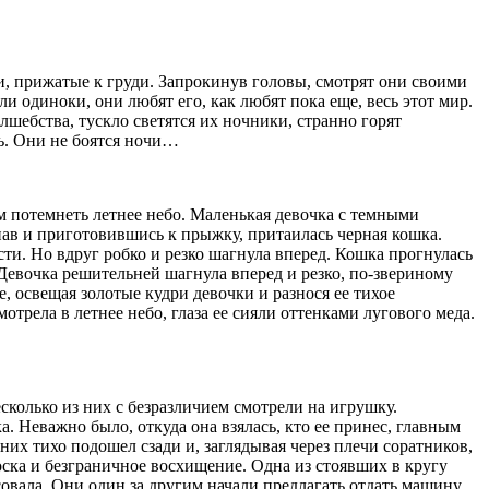
и, прижатые к груди. Запрокинув головы, смотрят они своими
 одиноки, они любят его, как любят пока еще, весь этот мир.
шебства, тускло светятся их ночники, странно горят
ь. Они не боятся ночи…
ом потемнеть летнее небо. Маленькая девочка с темными
пав и приготовившись к прыжку, притаилась черная кошка.
ти. Но вдруг робко и резко шагнула вперед. Кошка прогнулась
. Девочка решительней шагнула вперед и резко, по-звериному
е, освещая золотые кудри девочки и разнося ее тихое
отрела в летнее небо, глаза ее сияли оттенками лугового меда.
колько из них с безразличием смотрели на игрушку.
. Неважно было, откуда она взялась, кто ее принес, главным
них тихо подошел сзади и, заглядывая через плечи соратников,
оска и безграничное восхищение. Одна из стоявших в кругу
совала. Они один за другим начали предлагать отдать машину