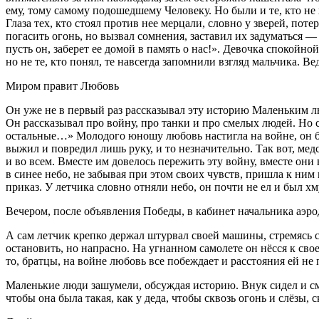
ему, тому самому подошедшему Человеку. Но были и те, кто не 
Глаза тех, кто стоял против нее мерцали, словно у зверей, пот
погасить огонь, но вызвал сомнения, заставил их задуматься —
пусть он, заберет ее домой в память о нас!».
Девочка спокойной 
но не те, кто понял, те навсегда запомнили взгляд мальчика. Ве
Миром правит Любовь
Он уже не в первый раз рассказывал эту историю Маленьким л
Он рассказывал про войну, про танки и про смелых людей. Но 
остальные…»
Молодого юношу любовь настигла на войне, он был
выжил и повредил лишь руку, и то незначительно. Так вот, медсе
и во всем. Вместе им довелось пережить эту войну, вместе они
в синее небо, не забывая при этом своих чувств, пришла к ним
приказ. У летчика словно отняли небо, он почти не ел и был хм
Вечером, после объявления Победы, в кабинет начальника аэрод
А сам летчик крепко держал штурвал своей машины, стремясь 
остановить, но напрасно. На угнанном самолете он нёсся к сво
то, братцы, на войне любовь все побеждает и расстояния ей н
Маленькие люди зашумели, обсуждая историю. Внук сидел и смот
чтобы она была такая, как у деда, чтобы сквозь огонь и слёзы, с