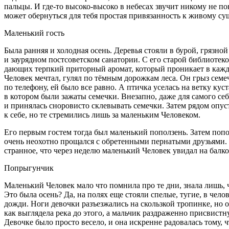
пальцы. И где-то высоко-высоко в небесах звучит никому не по
может обернуться для тебя простая привязанность к живому сущ
Маленький гость
Была ранняя и холодная осень. Деревья стояли в бурой, грязно
и заурядном постсоветском санатории. С его старой библиоте
дающих терпкий приторный аромат, который проникает в каждую
Человек мечтал, гулял по тёмным дорожкам леса. Он грыз семе
по телефону, ей было все равно. А птичка уселась на ветку кус
в котором были зажаты семечки. Внезапно, даже для самого себ
и принялась сноровисто склевывать семечки. Затем рядом опуст
к себе, но те стремились лишь за маленьким Человеком.
Его первым гостем тогда был маленький поползень. Затем попо
очень неохотно прощался с обретенными пернатыми друзьями. Н
странное, что через неделю маленький Человек увидал на балк
Попрыгунчик
Маленький Человек мало что помнила про те дни, знала лишь, чт
Это была осень? Да, на полях еще стояли спелые, тугие, в чел
дожди. Ноги девочки разъезжались на скользкой тропинке, но о
как выглядела река до этого, а мальчик раздраженно присвистну
Девочке было просто весело, и она искренне радовалась тому, ч