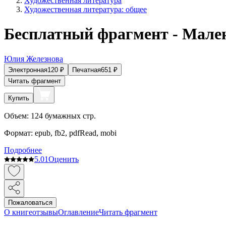
Художественная литература
Художественная литература: общее
Бесплатный фрагмент - Мале
Юлия Железнова
Электронная
120
₽
Печатная
651
₽
Читать фрагмент
Купить
Объем:
124
бумажных стр.
Формат:
epub, fb2, pdfRead, mobi
Подробнее
5.0
1
Оценить
Пожаловаться
О книге
отзывы
Оглавление
Читать фрагмент