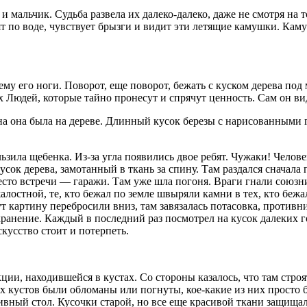
мальчик. Судьба развела их далеко-далеко, даже не смотря на то
т по воде, чувствует брызги и видит эти летящие камушки. Ка
ему его ноги. Поворот, еще поворот, бежать с куском дерева по
х Людей, которые тайно пронесут и спрячут ценность. Сам он в
на она была на дереве. Длинный кусок березы с нарисованными г
зила щебенка. Из-за угла появились двое ребят. Чужаки! Человек
 кусок дерева, замотанный в ткань за спину. Там раздался сначал
сто встречи — гаражи. Там уже шла погоня. Враги гнали союзн
лостной, те, кто бежал по земле швыряли камни в тех, кто бежал
. Тут картину перебросили вниз, там завязалась потасовка, про
ранение. Каждый в последний раз посмотрел на кусок далеких го
скусство стоит и потерпеть.
ии, находившейся в кустах. Со стороны казалось, что там строя
х кустов были обломаны или погнуты, кое-какие из них просто б
вный стол. Кусочки старой, но все еще красивой ткани защищал