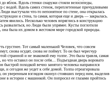
 до яблок. Вдоль стенки снаружи стояли велосипеды,
стр с водой. Вдоль самих стенок, переплетенные причудливыми
 Люди выстучали что-то непонятное по стене, она открылась
нструкции и стена, та самая, которая еще и дверь — закрылась.
Затем явились. Несколько человек впряглись в конструкцию
сь развалиться, но Люди были упрямее. Кусты поглотили
й, она была их домом в жестоком мире городской природы.
ть грустнее. Тот самый маленький Человек, что совсем
ут, снова осудят, снова не поймут. То он был чересчур
той странной и не знакомой ему толпе. Это была травля, самая
ез, но что оставил он после себя… Подъездная дверь воровато
он быстрой походкой вечно занятого человека направился
и, и сегодня же уедет к себе домой. Толпа отреагировала
, он уверенным взглядом окинул стоявших перед ним, выделив
ороне в истории с машинкой. Он попросил ее глазами пройтись