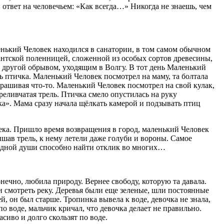
й ответ на человечьем: «Как всегда…» Никогда не знаешь, чем
ленький Человек находился в санатории, в том самом обычном
антской поленницей, сложенной из особых сортов древесины,
с другой обрывом, уходящим в Волгу. В тот день Маленький
ь птичка. Маленький Человек посмотрел на маму, та болтала
ыпрашивая что-то. Маленький Человек посмотрел на свой кулак,
ереливчатая трель. Птичка смело опустилась на руку
ика». Мама сразу начала щёлкать камерой и подзывать птиц
века. Пришло время возвращения в город, маленький Человек
ышав трель, к нему летели даже голуби и вороны. Самое
ло одной души способно найти отклик во многих…
онечно, любила природу. Вернее свободу, которую та давала.
ли смотреть реку. Деревья были еще зеленые, шли постоянные
, он был старше. Тропинка вывела к воде, девочка не знала,
о воде, мальчик кричал, что девочка делает не правильно.
сиво и долго скользят по воде.