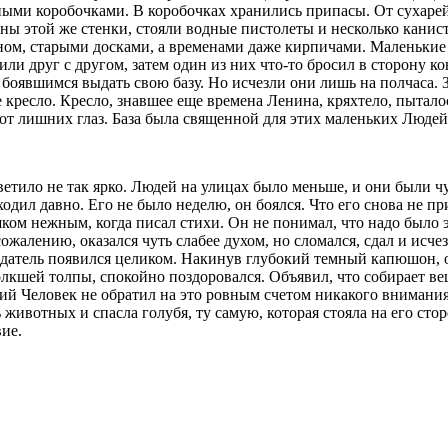
ыми коробочками. В коробочках хранились припасы. От сухарей
оны этой же стенки, стояли водные пистолеты и несколько кани
оном, старыми досками, а временами даже кирпичами. Маленькие
или друг с другом, затем один из них что-то бросил в сторону ко
боявшимся выдать свою базу. Но исчезли они лишь на полчаса. 
кресло. Кресло, знавшее еще времена Ленина, кряхтело, пытало
 от лишних глаз. База была священной для этих маленьких Люде
ветило не так ярко. Людей на улицах было меньше, и они были чу
л давно. Его не было неделю, он боялся. Что его снова не прим
ком нежным, когда писал стихи. Он не понимал, что надо было э
 сожалению, оказался чуть слабее духом, но сломался, сдал и исч
ладатель появился целиком. Накинув глубокий темный капюшон, 
олкшей толпы, спокойно поздоровался. Объявил, что собирает вещ
й Человек не обратил на это ровным счетом никакого внимания
 животных и спасла голубя, ту самую, которая стояла на его ст
ие.