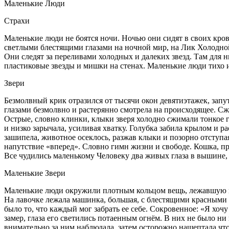
Маленькие Люди
Страхи
Маленькие люди не боятся ночи. Ночью они сидят в своих кров
светлыми блестящими глазами на ночной мир, на Лик Холодной 
Они следят за переливами холодных и далеких звезд. Там для 
пластиковые звезды и мишки на стенах. Маленькие люди тихо 
Звери
Безмолвный крик отразился от тысячи окон девятиэтажек, запу
глазами безмолвно и растерянно смотрела на происходящее. Сж
Острые, словно клинки, клыки зверя холодно сжимали тонкое 
и низко зарычала, усиливая хватку. Голубка забила крылом и р
зашипела, животное осеклось, разжав клыки и позорно отступая
напутствие «вперед». Словно гимн жизни и свободе. Кошка, при
Все чудились маленькому Человеку два живых глаза в вышине,
Маленькие Звери
Маленькие люди окружили плотным кольцом вещь, лежавшую на 
На лавочке лежала машинка, большая, с блестящими красными бо
было то, что каждый мог забрать ее себе. Сокровенное: «Я
хочу
замер, глаза его светились потаенным огнём. В них не было ни
внимательно за ним наблюдала, затем осторожно нашептала что