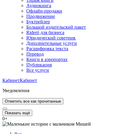
Тираж книги
Аудиокнига
Офлайн-продажи
Продвижение
Буктрейлер
Большой издательский пакет
Rideró для бизнеса
Юридический советник
Дополнительные услуги
Расшифровка текста
Перевод
Книги в аэропортах
Публикация
Все услуги
Кабинет
Кабинет
Уведомления
Отметить все как прочитанные
Показать ещё
0
+