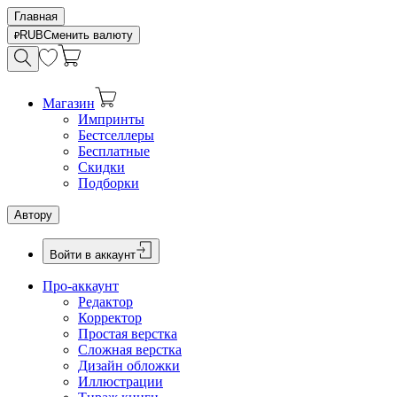
Главная
RUB
Сменить валюту
Магазин
Импринты
Бестселлеры
Бесплатные
Скидки
Подборки
Автору
Войти в аккаунт
Про-аккаунт
Редактор
Корректор
Простая верстка
Сложная верстка
Дизайн обложки
Иллюстрации