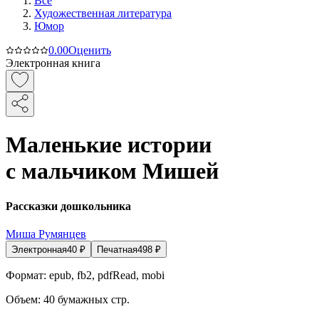
Все
Художественная литература
Юмор
0.0
0
Оценить
Электронная книга
Маленькие истории
с мальчиком Мишей
Рассказки дошкольника
Миша Румянцев
Электронная
40
₽
Печатная
498
₽
Формат:
epub, fb2, pdfRead, mobi
Объем:
40
бумажных стр.