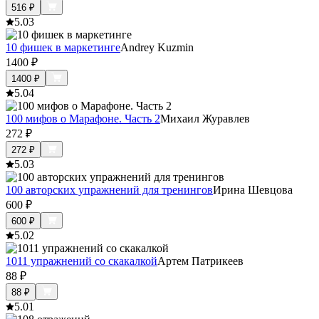
516
₽
5.0
3
10 фишек в маркетинге
Andrey Kuzmin
1400
₽
1400
₽
5.0
4
100 мифов о Марафоне. Часть 2
Михаил Журавлев
272
₽
272
₽
5.0
3
100 авторских упражнений для тренингов
Ирина Шевцова
600
₽
600
₽
5.0
2
1011 упражнений со скакалкой
Артем Патрикеев
88
₽
88
₽
5.0
1