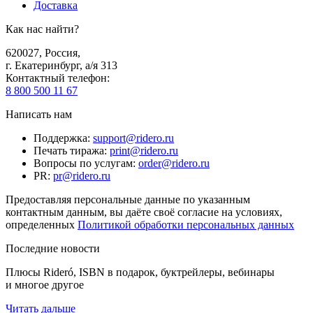
Доставка
Как нас найти?
620027
,
Россия
,
г. Екатеринбург, а/я 313
Контактный телефон
:
8 800 500 11 67
Написать нам
Поддержка
:
support@ridero.ru
Печать тиража
:
print@ridero.ru
Вопросы по услугам
:
order@ridero.ru
PR
:
pr@ridero.ru
Предоставляя персональные данные по указанным
контактным данным, вы даёте своё согласие на условиях,
определенных
Политикой обработки персональных данных
Последние новости
Плюсы Rideró, ISBN в подарок, буктрейлеры, вебинары
и многое другое
Читать дальше