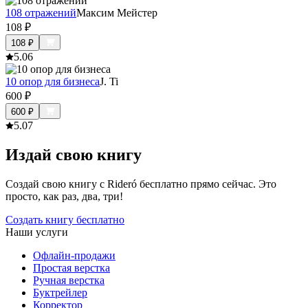
108 отражений
Максим Мейстер
108
₽
108
₽
5.0
6
10 опор для бизнеса
J. Ti
600
₽
600
₽
5.0
7
Издай свою книгу
Создай свою книгу с Rideró бесплатно прямо сейчас. Это
просто, как раз, два, три!
Создать книгу бесплатно
Наши услуги
Офлайн-продажи
Простая верстка
Ручная верстка
Буктрейлер
Корректор