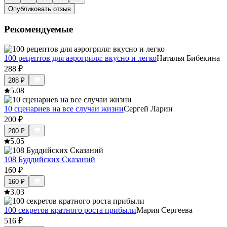
Опубликовать отзыв
Рекомендуемые
100 рецептов для аэрогриля: вкусно и легко
Наталья Бибекина
288
₽
288
₽
5.0
8
10 сценариев на все случаи жизни
Сергей Ларин
200
₽
200
₽
5.0
5
108 Буддийских Сказаний
160
₽
160
₽
3.0
3
100 секретов кратного роста прибыли
Мария Сергеева
516
₽