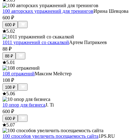
100 авторских упражнений для тренингов
Ирина Шевцова
600
₽
600
₽
5.0
2
1011 упражнений со скакалкой
Артем Патрикеев
88
₽
88
₽
5.0
1
108 отражений
Максим Мейстер
108
₽
108
₽
5.0
6
10 опор для бизнеса
J. Ti
600
₽
600
₽
5.0
7
100 способов увеличить посещаемость сайта
1PS.RU