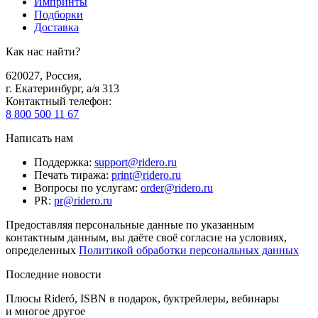
Импринты
Подборки
Доставка
Как нас найти?
620027
,
Россия
,
г. Екатеринбург, а/я 313
Контактный телефон
:
8 800 500 11 67
Написать нам
Поддержка
:
support@ridero.ru
Печать тиража
:
print@ridero.ru
Вопросы по услугам
:
order@ridero.ru
PR
:
pr@ridero.ru
Предоставляя персональные данные по указанным
контактным данным, вы даёте своё согласие на условиях,
определенных
Политикой обработки персональных данных
Последние новости
Плюсы Rideró, ISBN в подарок, буктрейлеры, вебинары
и многое другое