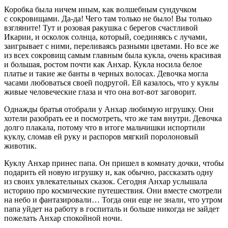
Коробка была ничем иным, как волшебным сундучком
с сокровищами. Да-да! Чего там только не было! Вы только
взгляните! Тут и розовая ракушка с берегов счастливой
Икарии, и осколок солнца, который, соединяясь с лучами,
заигрывает с ними, переливаясь разными цветами. Но все же
из всех сокровищ самым главным была кукла, очень красивая
и большая, ростом почти как Анхар. Кукла носила белое
платье и такие же банты в черных волосах. Девочка могла
часами любоваться своей подругой. Ей казалось, что у куклы
живые человеческие глаза и что она вот-вот заговорит.
Однажды братья отобрали у Анхар любимую игрушку. Они
хотели разобрать ее и посмотреть, что же там внутри. Девочка
долго плакала, потому что в итоге мальчишки испортили
куклу, сломав ей руку и распоров мягкий поролоновый
животик.
Куклу Анхар принес папа. Он пришел в комнату дочки, чтобы
подарить ей новую игрушку и, как обычно, рассказать одну
из своих увлекательных сказок. Сегодня Анхар услышала
историю про космические путешествия. Они вместе смотрели
на небо и фантазировали… Тогда они еще не знали, что утром
папа уйдет на работу в госпиталь и больше никогда не зайдет
пожелать Анхар спокойной ночи.