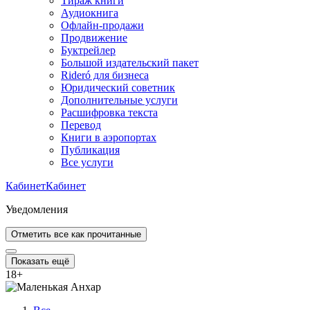
Тираж книги
Аудиокнига
Офлайн-продажи
Продвижение
Буктрейлер
Большой издательский пакет
Rideró для бизнеса
Юридический советник
Дополнительные услуги
Расшифровка текста
Перевод
Книги в аэропортах
Публикация
Все услуги
Кабинет
Кабинет
Уведомления
Отметить все как прочитанные
Показать ещё
18
+