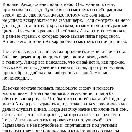
Вообще, Анхар очень любила небо. Оно манило к себе,
притягивало взгляд. Лучше всего смотреть на небо ранним
утром, когда еще не так жарко, потому что солнышко
не успело вскарабкаться на самый верх. Если смотреть на него
долго-долго, а потом закрыть глаза, то можно увидеть разные
цвета. Это очень красиво. На облаках Анхар путешествовала
в разные страны, о которых рассказывал папа перед сном.
А после его историй Анхар любила смотреть на ночное небо.
После того, как папа перестал приходить домой, девочка стала
больше времени проводить перед окном, вглядываясь
в темноту. Анхар все надеялась, что он зайдет и, как прежде,
расскажет ей про далекие страны и миры, про путешествия,
про храбрых, добрых, великодушных людей. Но папа
не приходил…
Девочка мечтала поймать падающую звезду и показать
мальчишкам. Тогда она бы загадала желание, и папа бы
обязательно вернулся. Что бы тогда они ей сказали? Подолгу
могла Анхар разглядывать луну, вглядываться в космическую
даль и слушать цикад. Когда девочку начинало клонить в сон,
ей казалось, что это хор звезд, который поет колыбельную.
Тогда Анхар ложилась в кроватку на подушку-облако.
Зарывалась в нее поудобнее и, спрятавшись под уютным
одеялом от вечерней прохлады, расслабившись, вздыхала