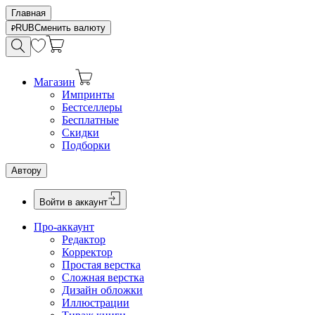
Главная
RUB
Сменить валюту
Магазин
Импринты
Бестселлеры
Бесплатные
Скидки
Подборки
Автору
Войти в аккаунт
Про-аккаунт
Редактор
Корректор
Простая верстка
Сложная верстка
Дизайн обложки
Иллюстрации