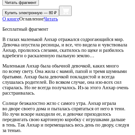
Читать фрагмент
Купить
электронную — 80 ₽
О книге
Оглавление
Читать
Бесплатный фрагмент
В глазах маленькой Анхар отражался содрогающийся мир.
Девочка опустила ресницы, и все, что видела и чувствовала
Анхар, пролилось слезами, скатилось по щеке и разбилось
вдребезги о раскаленную пыльную землю…
Маленькая Анхар была обычной девочкой, каких много
по всему свету. Она жила с мамой, папой и тремя шумными
братьями. Анхар была девочкой покладистой и всегда
слушалась родителей. Во всяком случае, она изо-всех сил
старалась. Но не всегда получалось. Из-за этого Анхар очень
расстраивалась.
Солнце безжалостно жгло с самого утра. Анхар играла
во дворе своего дома и пыталась спрятаться от него в тени.
Но лучи вскоре находили ее, и девочке приходилось
передвигать свою картонную коробку с игрушками дальше
в тень. Так Анхар и перемещалась весь день по двору, следуя
за тенью.