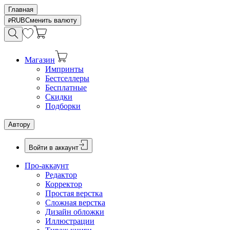
Главная
RUB
Сменить валюту
Магазин
Импринты
Бестселлеры
Бесплатные
Скидки
Подборки
Автору
Войти в аккаунт
Про-аккаунт
Редактор
Корректор
Простая верстка
Сложная верстка
Дизайн обложки
Иллюстрации