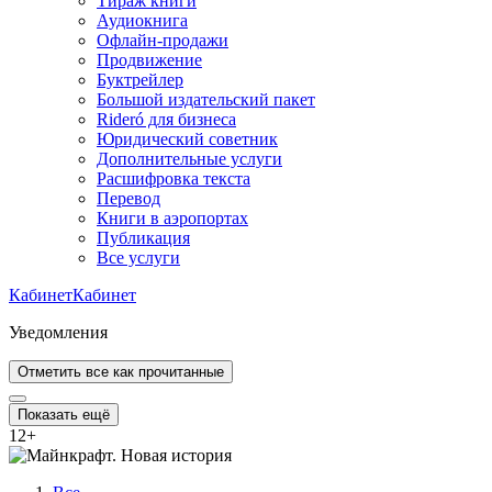
Тираж книги
Аудиокнига
Офлайн-продажи
Продвижение
Буктрейлер
Большой издательский пакет
Rideró для бизнеса
Юридический советник
Дополнительные услуги
Расшифровка текста
Перевод
Книги в аэропортах
Публикация
Все услуги
Кабинет
Кабинет
Уведомления
Отметить все как прочитанные
Показать ещё
12
+