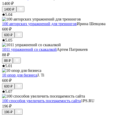
1400
₽
1400
₽
5.0
4
100 авторских упражнений для тренингов
Ирина Шевцова
600
₽
600
₽
5.0
5
1011 упражнений со скакалкой
Артем Патрикеев
88
₽
88
₽
5.0
1
10 опор для бизнеса
J. Ti
600
₽
600
₽
5.0
7
100 способов увеличить посещаемость сайта
1PS.RU
196
₽
196
₽