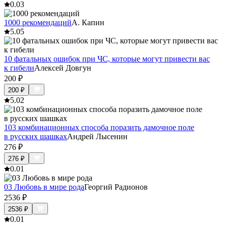
0.0
3
1000 рекомендаций
А. Капин
5.0
5
10 фатальных ошибок при ЧС, которые могут привести вас
к гибели
Алексей Довгун
200
₽
200
₽
5.0
2
103 комбинационных способа поразить дамочное поле
в русских шашках
Андрей Лысенин
276
₽
276
₽
0.0
1
03 Любовь в мире рода
Георгий Радионов
2536
₽
2536
₽
0.0
1