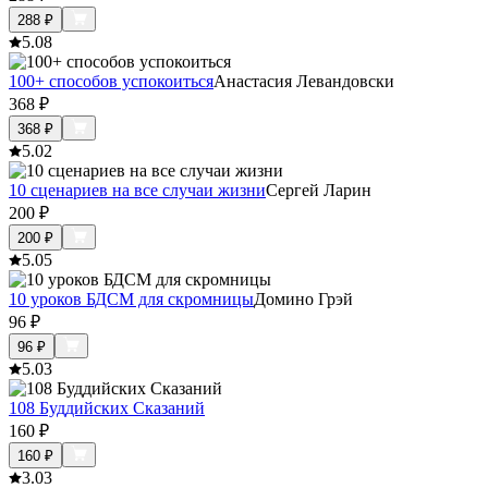
288
₽
5.0
8
100+ способов успокоиться
Анастасия Левандовски
368
₽
368
₽
5.0
2
10 сценариев на все случаи жизни
Сергей Ларин
200
₽
200
₽
5.0
5
10 уроков БДСМ для скромницы
Домино Грэй
96
₽
96
₽
5.0
3
108 Буддийских Сказаний
160
₽
160
₽
3.0
3