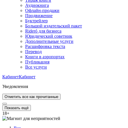
Тираж книги
Аудиокнига
Офлайн-продажи
Продвижение
Буктрейлер
Большой издательский пакет
Rideró для бизнеса
Юридический советник
Дополнительные услуги
Расшифровка текста
Перевод
Книги в аэропортах
Публикация
Все услуги
Кабинет
Кабинет
Уведомления
Отметить все как прочитанные
Показать ещё
18
+