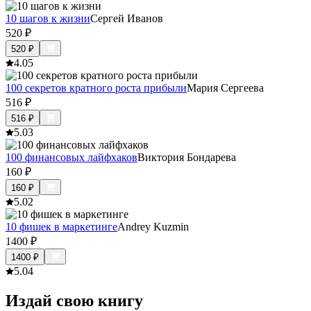
10 шагов к жизни
Сергей Иванов
520
₽
520
₽
4.0
5
100 секретов кратного роста прибыли
Мария Сергеева
516
₽
516
₽
5.0
3
100 финансовых лайфхаков
Виктория Бондарева
160
₽
160
₽
5.0
2
10 фишек в маркетинге
Andrey Kuzmin
1400
₽
1400
₽
5.0
4
Издай свою книгу