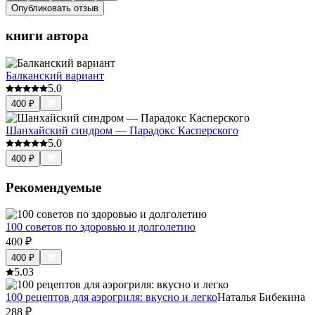
Опубликовать отзыв
книги автора
Балканский вариант
5.0
400
₽
Шанхайский синдром — Парадокс Касперского
5.0
400
₽
Рекомендуемые
100 советов по здоровью и долголетию
400
₽
400
₽
5.0
3
100 рецептов для аэрогриля: вкусно и легко
Наталья Бибекина
288
₽