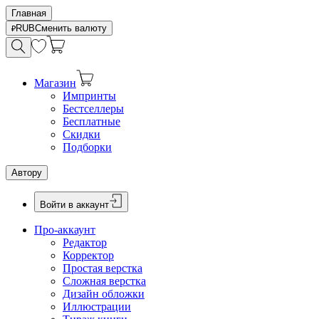
Главная
RUB
Сменить валюту
Магазин
Импринты
Бестселлеры
Бесплатные
Скидки
Подборки
Автору
Войти в аккаунт
Про-аккаунт
Редактор
Корректор
Простая верстка
Сложная верстка
Дизайн обложки
Иллюстрации