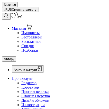
Главная
RUB
Сменить валюту
Магазин
Импринты
Бестселлеры
Бесплатные
Скидки
Подборки
Автору
Войти в аккаунт
Про-аккаунт
Редактор
Корректор
Простая верстка
Сложная верстка
Дизайн обложки
Иллюстрации