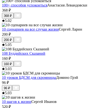
100+ способов успокоиться
Анастасия Левандовски
368
₽
368
₽
5.0
2
10 сценариев на все случаи жизни
Сергей Ларин
200
₽
200
₽
5.0
5
108 Буддийских Сказаний
160
₽
160
₽
3.0
3
10 уроков БДСМ для скромницы
Домино Грэй
96
₽
96
₽
5.0
3
10 шагов к жизни
Сергей Иванов
520
₽