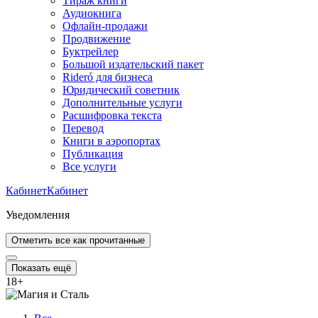
Тираж книги
Аудиокнига
Офлайн-продажи
Продвижение
Буктрейлер
Большой издательский пакет
Rideró для бизнеса
Юридический советник
Дополнительные услуги
Расшифровка текста
Перевод
Книги в аэропортах
Публикация
Все услуги
Кабинет
Кабинет
Уведомления
Отметить все как прочитанные
Показать ещё
18
+