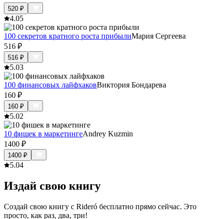
520
₽
4.0
5
100 секретов кратного роста прибыли
Мария Сергеева
516
₽
516
₽
5.0
3
100 финансовых лайфхаков
Виктория Бондарева
160
₽
160
₽
5.0
2
10 фишек в маркетинге
Andrey Kuzmin
1400
₽
1400
₽
5.0
4
Издай свою книгу
Создай свою книгу с Rideró бесплатно прямо сейчас. Это
просто, как раз, два, три!