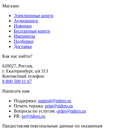
Магазин
Электронные книги
Аудиокниги
Новинки
Бесплатные книги
Импринты
Подборки
Доставка
Как нас найти?
620027
,
Россия
,
г. Екатеринбург, а/я 313
Контактный телефон
:
8 800 500 11 67
Написать нам
Поддержка
:
support@ridero.ru
Печать тиража
:
print@ridero.ru
Вопросы по услугам
:
order@ridero.ru
PR
:
pr@ridero.ru
Предоставляя персональные данные по указанным