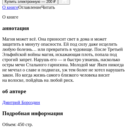
Купить
электронную — 200 ₽
О книге
Оглавление
Читать
О книге
аннотация
Магия может всё. Она приносит свет в дома и может
защитить в минуту опасности. Ей под силу даже исцелить
любую болезнь… или превратить в чудовище. После Третьей
Эльфийской войны магия, искажающая плоть, попала под
строгий запрет. Нарушь его — и быстро узнаешь, насколько
остры мечи Стального гарнизона. Молодой маг Якен никогда
не мечтал о славе и подвигах, уж тем более не хотел нарушать
закон. Но когда жизнь самого близкого человека висит
на волоске, пойдёшь на любой риск.
об авторе
Дмитрий Бороздин
Подробная информация
Объем:
450
стр.