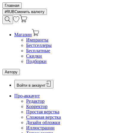
Главная
RUB
Сменить валюту
Магазин
Импринты
Бестселлеры
Бесплатные
Скидки
Подборки
Автору
Войти в аккаунт
Про-аккаунт
Редактор
Корректор
Простая верстка
Сложная верстка
Дизайн обложки
Иллюстрации