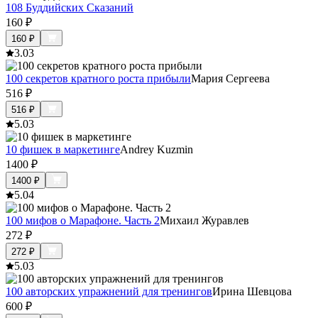
108 Буддийских Сказаний
160
₽
160
₽
3.0
3
100 секретов кратного роста прибыли
Мария Сергеева
516
₽
516
₽
5.0
3
10 фишек в маркетинге
Andrey Kuzmin
1400
₽
1400
₽
5.0
4
100 мифов о Марафоне. Часть 2
Михаил Журавлев
272
₽
272
₽
5.0
3
100 авторских упражнений для тренингов
Ирина Шевцова
600
₽