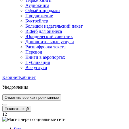
Тираж книги
Аудиокнига
Офлайн-продажи
Продвижение
Буктрейлер
Большой издательский пакет
Rideró для бизнеса
Юридический советник
Дополнительные услуги
Расшифровка текста
Перевод
Книги в аэропортах
Публикация
Все услуги
Кабинет
Кабинет
Уведомления
Отметить все как прочитанные
Показать ещё
12
+