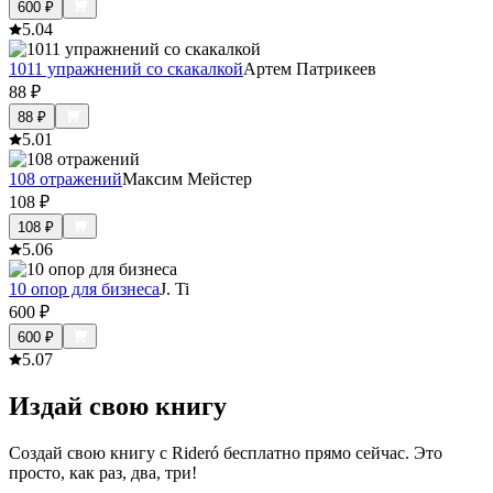
600
₽
5.0
4
1011 упражнений со скакалкой
Артем Патрикеев
88
₽
88
₽
5.0
1
108 отражений
Максим Мейстер
108
₽
108
₽
5.0
6
10 опор для бизнеса
J. Ti
600
₽
600
₽
5.0
7
Издай свою книгу
Создай свою книгу с Rideró бесплатно прямо сейчас. Это
просто, как раз, два, три!