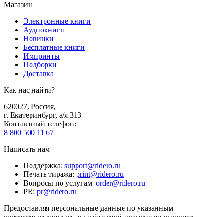
Магазин
Электронные книги
Аудиокниги
Новинки
Бесплатные книги
Импринты
Подборки
Доставка
Как нас найти?
620027
,
Россия
,
г. Екатеринбург, а/я 313
Контактный телефон
:
8 800 500 11 67
Написать нам
Поддержка
:
support@ridero.ru
Печать тиража
:
print@ridero.ru
Вопросы по услугам
:
order@ridero.ru
PR
:
pr@ridero.ru
Предоставляя персональные данные по указанным
контактным данным, вы даёте своё согласие на условиях,