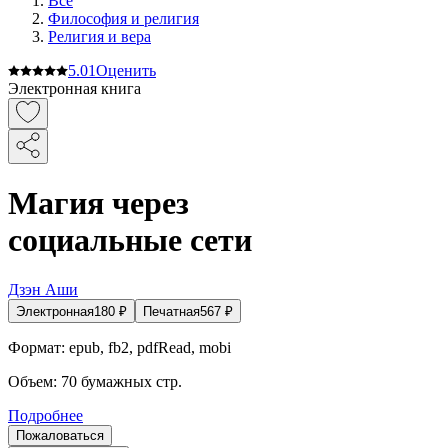
Все
Философия и религия
Религия и вера
5.0
1
Оценить
Электронная книга
Магия через
социальные сети
Дзэн Аши
Электронная
180
₽
Печатная
567
₽
Формат:
epub, fb2, pdfRead, mobi
Объем:
70
бумажных стр.
Подробнее
Пожаловаться