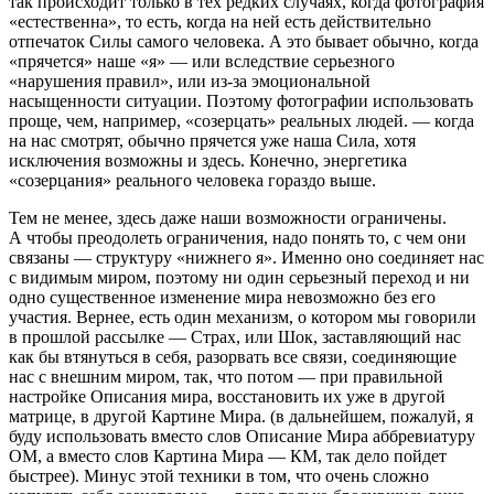
так происходит только в тех редких случаях, когда фотография
«естественна», то есть, когда на ней есть действительно
отпечаток Силы самого человека. А это бывает обычно, когда
«прячется» наше «я» — или вследствие серьезного
«нарушения правил», или из-за эмоциональной
насыщенности ситуации. Поэтому фотографии использовать
проще, чем, например, «созерцать» реальных людей. — когда
на нас смотрят, обычно прячется уже наша Сила, хотя
исключения возможны и здесь. Конечно, энергетика
«созерцания» реального человека гораздо выше.
Тем не менее, здесь даже наши возможности ограничены.
А чтобы преодолеть ограничения, надо понять то, с чем они
связаны — структуру «нижнего я». Именно оно соединяет нас
с видимым миром, поэтому ни один серьезный переход и ни
одно существенное изменение мира невозможно без его
участия. Вернее, есть один механизм, о котором мы говорили
в прошлой рассылке — Страх, или Шок, заставляющий нас
как бы втянуться в себя, разорвать все связи, соединяющие
нас с внешним миром, так, что потом — при правильной
настройке Описания мира, восстановить их уже в другой
матрице, в другой Картине Мира. (в дальнейшем, пожалуй, я
буду использовать вместо слов Описание Мира аббревиатуру
ОМ, а вместо слов Картина Мира — КМ, так дело пойдет
быстрее). Минус этой техники в том, что очень сложно