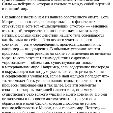
Силы — нейтрино, которая и связывает между собой верхний
и нижний мир.
Сказанное известно нам из нашего собственного опыта. Есть
Матрица нашего тела, воплощенная в его физических
структурах и есть тот «пульсирующий сгусток» — «внешнее
я», который, теоретически, позволяет нам изменить эту
матрицу. Большинство действий нашего тела совершаются
как бы сами по себе — безо всякого участия нашего
сознания — ритм сердцебиений, процессы дыхания или,
например — пищеварения. В обычных условиях все эти
процессы — лишь реакция на какие-то изменения во внешнем
мире, то есть результат взаимодействия с другими
«протонами» — объектами, существующими только
в материальном мире. Например, если содержание кислорода
в окружающем нас воздухе уменьшается, то ритм дыхания
и сердцебиения учащается, если в наш желудок попадает что-
то, что может быть усвоено нашим телом, то начинаются
процессы пищеварения и так далее. Все эти элементы
изначально заданы матрицей нашего тела, они могут
существовать безо всякого участия нашего сознания. Но они
не хаотичны и не совсем автоматичны — по сути они
образованы нашей Силой, которая способна не только
взаимодействовать с Миром, но и творить мир. Поэтому —
наше тело обладает способно «учиться» — соприкасаясь