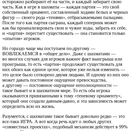
осторожно разбирают её на части, и каждый забирает свою
часть. Как в игре в шахматы — каждая партия — это свой
собственный орнамент, составленный ходами белых и черных
фигур — своего рода «тенями», отбрасываемыми пальцами.
После того как партия сыграна, каждый соперник может
как бы проанализировать свои и чужие ходы, забрать их себе,
и «партия» перестает существовать — она становится только
«опытом» игроков.
Но гораздо чаще мы поступаем по-другому —
ВОВЛЕКАЕМСЯ в «общее дело». Даже с шахматами —
во многих случаях для игроков важнее факт выигрыша или
проигрыша, то есть «партия» продолжает существовать для
них обоих как единое целое, которое уже нельзя изменить —
это целое было сотворено двумя людьми. И одному из них оно
может давать постоянное ощущение превосходства,
а другому — постоянное ощущение неполноценности —
такое бывает и в шахматном мире. То есть оба игрока
оказываются привязанными к тому «теневому орнаменту»,
который они создали давным-давно, и эта зависимость может
определить всю их жизнь.
Разумеется, с шахматами такое бывает довольно редко — это
все-таки ИГРА. А вот когда речь идет о любых других
«совместных проектах», подобный механизм действует в 99%