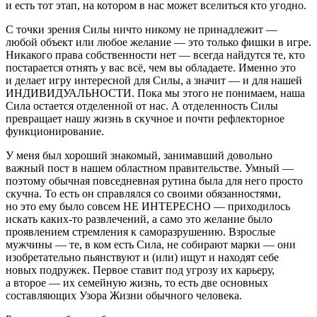
и есть тот этап, на котором в нас может вселиться кто угодно.
С точки зрения Силы ничто никому не принадлежит —
любой объект или любое желание — это только фишки в игре.
Никакого права собственности нет — всегда найдутся те, кто
постарается отнять у вас всё, чем вы обладаете. Именно это
и делает игру интересной для Силы, а значит — и для нашей
ИНДИВИДУАЛЬНОСТИ. Пока мы этого не понимаем, наша
Сила остается отделенной от нас. А отделенность Силы
превращает нашу жизнь в скучное и почти рефлекторное
функционирование.
У меня был хороший знакомый, занимавший довольно
важный пост в нашем областном правительстве. Умный —
поэтому обычная повседневная рутина была для него просто
скучна. То есть он справлялся со своими обязанностями,
но это ему было совсем НЕ ИНТЕРЕСНО — приходилось
искать каких-то развлечений, а само это желание было
проявлением стремления к саморазрушению. Взрослые
мужчины — те, в ком есть Сила, не собирают марки — они
изобретательно пьянствуют и (или) ищут и находят себе
новых подружек. Первое ставит под угрозу их карьеру,
а второе — их семейную жизнь, то есть две основных
составляющих Узора Жизни обычного человека.