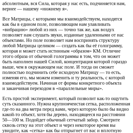
абсолютным, вся Сила, которая у нас есть, подчиняется нам,
вернее — нашему «нижнему я».
Все Матрицы, с которыми мы взаимодействуем, находятся
как бы в едином поле, позволяющим нам улавливать
«вибрацию» любой из них — точно так же, как воздух
позволяет нам слушать звуки, изданные удаленными от нас
объектами. Но поле позволяет нам воспринять структуру
любой Матрицы целиком — создать как бы её голограмму,
которая и может стать истинным «образом» КМ. Отличие
этого образа от обычной голограммы в том, что он может
быть наполнен нашей Силой, концентрация которой гораздо
выше, чем в окружающем нас поле. И тогда он сможет
полностью подчинить себе исходную Матрицу — то есть,
изменяя его, мы можем изменить и ту реальность, с которой
взаимодействуем. Начиная от формы конкретного объекта
и заканчивая переходом в «параллельные миры».
Есть простой эксперимент, который позволит как-то ощутить
суть сказанного. Нужна крупноячеистая сетка, расположенная
где-то на два метра перед вами, через которую было бы видно
какой-то объект, хотя бы дерево, находящееся на расстоянии
50—100 м. Подойдет обычный сетчатый забор. Смотрите
сквозь сетку на этот объект и через некоторое время вы
увидите, как «сетка» как бы отпрыгнет от вас и вплотную