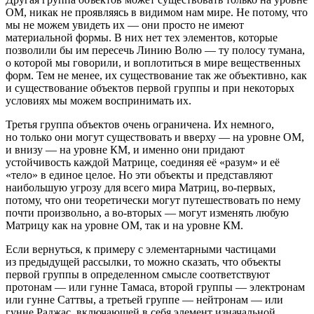
ОМ, никак не проявляясь в видимом нам мире. Не потому, что
мы не можем увидеть их — они просто не имеют
материальной формы. В них нет тех элементов, которые
позволили бы им пересечь Линию Волю — ту полосу тумана,
о которой мы говорили, и воплотиться в мире вещественных
форм. Тем не менее, их существование так же объективно, как
и существование объектов первой группы и при некоторых
условиях мы можем воспринимать их.
Третья группа объектов очень ограничена. Их немного,
но только они могут существовать и вверху — на уровне ОМ,
и внизу — на уровне КМ, и именно они придают
устойчивость каждой Матрице, соединяя её «разум» и её
«тело» в единое целое. Но эти объекты и представляют
наибольшую угрозу для всего мира Матриц, во-первых,
потому, что они теоретически могут путешествовать по нему
почти произвольно, а во-вторых — могут изменять любую
Матрицу как на уровне ОМ, так и на уровне КМ.
Если вернуться, к примеру с элементарными частицами
из предыдущей рассылки, то можно сказать, что объекты
первой группы в определенном смысле соответствуют
протонам — или гунне Тамаса, второй группы — электронам
или гунне Саттвы, а третьей группе — нейтронам — или
гунне Раджас, включающей в себя элемент изначальной