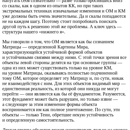
напугать себя сознательно — разве только бросившись вниз
со скалы, как в одном из опытов КК, но при таких
экстремальных техниках изначальные изменения и ОМ и КМ
уже должны быть очень значительны. Да и скалы попадаются
не на каждом шагу. Поэтому стоит попробовать поискать
другой путь к решению этой же проблемы. А ключ здесь —
структура нашего «нижнего я».
Мы говорили о том, что ОМ является как бы сознанием
Матрицы — определенной Картины Мира,
характеризующейся устойчивой формой объектов
и устойчивыми связями между ними. С этой точки зрения все
объекты левой стороны делятся на три основные группы —
одна из них может существовать только на уровне КМ,
на уровне Матрицы, оказываясь полностью подчиненной
тому ОМ, которое определяет эту Матрицу и, по сути, никак
не взаимодействуя с ним. Для этих объектов видимый мир —
единственная реальность, из которой они никуда не могут
перейти — они являются как бы её фундаментом. Разумеется,
этот фундамент может быть разрушен, но только извне —
а следующее за этим изменение формы объекта
воспринимается им как полное уничтожение. По сути, эти
объекты — только Тени, обретшие некую устойчивость
и определенную самостоятельность.
Другая группа объектов может существовать только на уровне