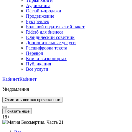
Тираж книги
Аудиокнига
Офлайн-продажи
Продвижение
Буктрейлер
Большой издательский пакет
Rideró для бизнеса
Юридический советник
Дополнительные услуги
Расшифровка текста
Перевод
Книги в аэропортах
Публикация
Все услуги
Кабинет
Кабинет
Уведомления
Отметить все как прочитанные
Показать ещё
18
+