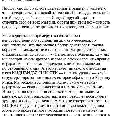
Проще говоря, у нас есть два варианта развития «нижнего
я» — соединить его с какой-то матрицей, отождествить себя
с ней, передав ей всю свою Силу. И другой вариант —
отделить себя от всех Матриц, обретя при этом возможность
непосредственно воспринимать их и воздействовать на них.
Если вернуться, к примеру с возможностью
непосредственного восприятия другого человека, то
единственное, что нам мешает всегда действовать таким
образом — заложенные в нас правила матриц, которые мы
отождествляем со своим «я». Например, в обычных случаях
мы воспринимаем другого человека с точки зрения «правил
иерархии» — стараемся определить ниже или выше он
по отношению к нам. А это не имеет никакого отношения
к его ИНДИВИДУАЛЬНОСТИ — на этом уровне — к той
структуре «протонного поля», которое образует его Картину
Мира. Мы можем воспринять Тольку ту же «матрицу
иерархии» — если она заложена и в этом человеке тоже.
И тогда наши отношения становятся «перетягиванием
каната», который разделяет нас и не позволяет воспринять
друг друга непосредственно. А мы уже говорили о том, что
ВИДЕНИЕ другого дает и почти полную власть над ним —
это что-то вроде гипноза, который позволяет нам менять
«протонное поле» этого человека непосредственно, вносить