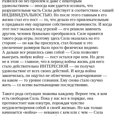
Развелся он без проблем и даже с некоторым
удовольствием — иногда нам удается осознать, что
разрушительная часть Силы действует в соответствии с нашей
ИНДИВИДУАЛЬНОСТЬЮ. Но после этого главным в его
жизни стал его пост — то, что делало его привлекательным
и придавало ему ощущение собственной значимости. И когда
этот пост оказался под угрозой — его решили заменить
другим, человек буквально преобразился. Силе нравятся
такого рода игры, поэтому здесь Сила оказалась на его
стороне — он как бы проснулся, стал больше и это
увеличение размеров было просто физически видимо.
А дальше все решилось само собой — Сила позволяет
выиграть любую войну — пост остался при нем. Но дело
не в этом — главное, что в период войны жизнь для него
стало действительно ИНТЕРЕСНОЙ — он получал
удовольствие от всех своих действий. И когда война
закончилась, он ощутил не облегчение, а разочарование —
на каком — то уровне сознания. Ему снова стало скучно
жить — со всеми вытекающими последствиями.
Такого рода ситуации знакомы каждому. Вернее тем, в ком
есть свободная Сила. Пока у нас все в порядке, она
противостоит нам изнутри, порождая чувство
неудовлетворения собой и своей жизнью. Но как только
начинается «война» — неважно с кем или с чем — Сила