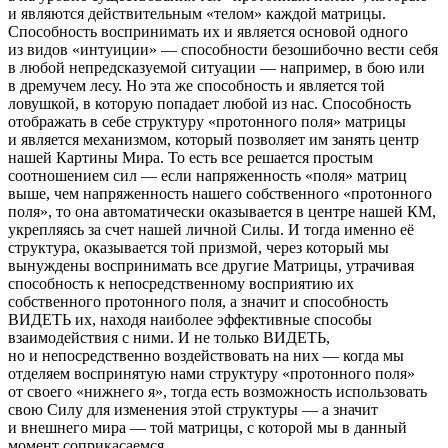
и являются действительным «телом» каждой матрицы.
Способность воспринимать их и является основой одного
из видов «интуиции» — способности безошибочно вести себя
в любой непредсказуемой ситуации — например, в бою или
в дремучем лесу. Но эта же способность и является той
ловушкой, в которую попадает любой из нас. Способность
отображать в себе структуру «протонного поля» матрицы
и является механизмом, который позволяет им занять центр
нашей Картины Мира. То есть все решается простым
соотношением сил — если напряженность «поля» матриц
выше, чем напряженность нашего собственного «протонного
поля», то она автоматически оказывается в центре нашей КМ,
укрепляясь за счет нашей личной Силы. И тогда именно её
структура, оказывается той призмой, через который мы
вынуждены воспринимать все другие Матрицы, утрачивая
способность к непосредственному восприятию их
собственного протонного поля, а значит и способность
ВИДЕТЬ их, находя наиболее эффективные способы
взаимодействия с ними. И не только ВИДЕТЬ,
но и непосредственно воздействовать на них — когда мы
отделяем воспринятую нами структуру «протонного поля»
от своего «нижнего я», тогда есть возможность использовать
свою Силу для изменения этой структуры — а значит
и внешнего мира — той матрицы, с которой мы в данный
момент соприкасаемся.