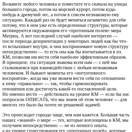
Возьмите любого человека и поместите его сначала на улицы
большого города, потом на морской курорт, потом куда-
нибудь в дремучий лес, а потом в совсем незнакомую ему
ситуацию. Каждый раз он будет меняться незаметно для себя
потому, что в нем уже есть определенные структуры, которые
активируются окружающим его «протонным полем» мира
Матриц. А вот последний случай наиболее интересен —
после периода дезориентации у некоторых людей как бы что-
то вспыхивает внутри, и они воспринимают новую структуру
непосредственно — то есть она как бы впечатывается в их
КМ, позволяя им вести себя наиболее эффективным образом.
В принципе, эта ситуация знакома всем нам — с ней мы
сталкиваемся при взаимодействии с любым незнакомым
человеком. И бывают моменты его «интуитивного
восприятия», когда мы уже можем вести себя по отношению
к нему «правильно» — так, чтобы гармонизировать
отношения или достигнуть какой-то поставленной цели.
Но именно вести — действовать на уровне КМ — если бы нас
попросили ОПИСАТЬ, что мы знаем об этом человеке — для
многих это было бы почти не решаемой задачей.
Это происходит гораздо чаще, чем нам кажется. Большая часть
наших «знаний» о мире — тех, которые воплощены в КМ, мы
получаем непосредственно — не из личного опыта,
а на уровне существования тех «протонных полей», которые