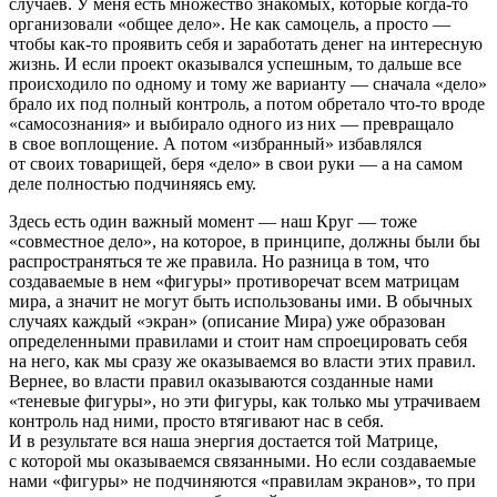
случаев. У меня есть множество знакомых, которые когда-то
организовали «общее дело». Не как самоцель, а просто —
чтобы как-то проявить себя и заработать денег на интересную
жизнь. И если проект оказывался успешным, то дальше все
происходило по одному и тому же варианту — сначала «дело»
брало их под полный контроль, а потом обретало что-то вроде
«самосознания» и выбирало одного из них — превращало
в свое воплощение. А потом «избранный» избавлялся
от своих товарищей, беря «дело» в свои руки — а на самом
деле полностью подчиняясь ему.
Здесь есть один важный момент — наш Круг — тоже
«совместное дело», на которое, в принципе, должны были бы
распространяться те же правила. Но разница в том, что
создаваемые в нем «фигуры» противоречат всем матрицам
мира, а значит не могут быть использованы ими. В обычных
случаях каждый «экран» (описание Мира) уже образован
определенными правилами и стоит нам спроецировать себя
на него, как мы сразу же оказываемся во власти этих правил.
Вернее, во власти правил оказываются созданные нами
«теневые фигуры», но эти фигуры, как только мы утрачиваем
контроль над ними, просто втягивают нас в себя.
И в результате вся наша энергия достается той Матрице,
с которой мы оказываемся связанными. Но если создаваемые
нами «фигуры» не подчиняются «правилам экранов», то при