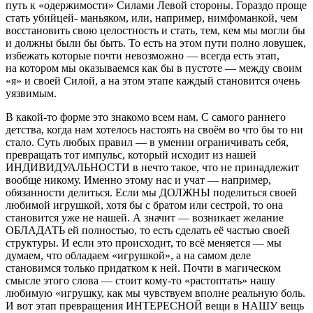
путь к «одержимости» Силами Левой стороны. Гораздо проще
стать убийцей- маньяком, или, например, нимфоманкой, чем
восстановить свою целостность и стать, тем, кем мы могли бы
и должны были бы быть. То есть на этом пути полно ловушек,
избежать которые почти невозможно — всегда есть этап,
на котором мы оказываемся как бы в пустоте — между своим
«я» и своей Силой, а на этом этапе каждый становится очень
уязвимым.
В какой-то форме это знакомо всем нам. С самого раннего
детства, когда нам хотелось настоять на своём во что бы то ни
стало. Суть любых правил — в умении ограничивать себя,
превращать тот импульс, который исходит из нашей
ИНДИВИДУАЛЬНОСТИ в нечто такое, что не принадлежит
вообще никому. Именно этому нас и учат — например,
обязанности делиться. Если мы ДОЛЖНЫ поделиться своей
любимой игрушкой, хотя бы с братом или сестрой, то она
становится уже не нашей. А значит — возникает желание
ОБЛАДАТЬ ей полностью, то есть сделать её частью своей
структуры. И если это происходит, то всё меняется — мы
думаем, что обладаем «игрушкой», а на самом деле
становимся только придатком к ней. Почти в магическом
смысле этого слова — стоит кому-то «растоптать» нашу
любимую «игрушку, как мы чувствуем вполне реальную боль.
И вот этап превращения ИНТЕРЕСНОЙ вещи в НАШУ вещь