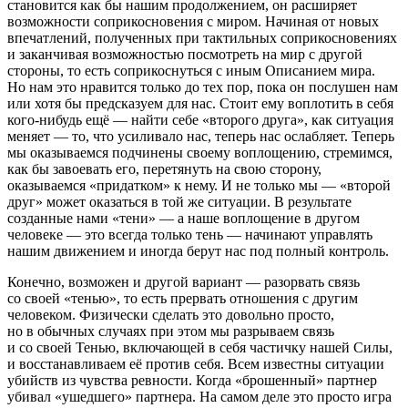
становится как бы нашим продолжением, он расширяет
возможности соприкосновения с миром. Начиная от новых
впечатлений, полученных при тактильных соприкосновениях
и заканчивая возможностью посмотреть на мир с другой
стороны, то есть соприкоснуться с иным Описанием мира.
Но нам это нравится только до тех пор, пока он послушен нам
или хотя бы предсказуем для нас. Стоит ему воплотить в себя
кого-нибудь ещё — найти себе «второго друга», как ситуация
меняет — то, что усиливало нас, теперь нас ослабляет. Теперь
мы оказываемся подчинены своему воплощению, стремимся,
как бы завоевать его, перетянуть на свою сторону,
оказываемся «придатком» к нему. И не только мы — «второй
друг» может оказаться в той же ситуации. В результате
созданные нами «тени» — а наше воплощение в другом
человеке — это всегда только тень — начинают управлять
нашим движением и иногда берут нас под полный контроль.
Конечно, возможен и другой вариант — разорвать связь
со своей «тенью», то есть прервать отношения с другим
человеком. Физически сделать это довольно просто,
но в обычных случаях при этом мы разрываем связь
и со своей Тенью, включающей в себя частичку нашей Силы,
и восстанавливаем её против себя. Всем известны ситуации
убийств из чувства ревности. Когда «брошенный» партнер
убивал «ушедшего» партнера. На самом деле это просто игра