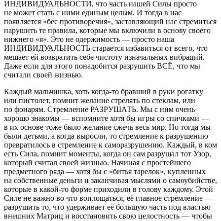
ИНДИВИДУАЛЬНОСТИ, что часть нашей Силы просто
не может стать с ними единым целым. И тогда в нас
появляется «бес противоречия», заставляющий нас стремиться
нарушить те правила, которые мы включили в основу своего
нижнего «я». Это не одержимость — просто наша
ИНДИВИДУАЛЬНОСТЬ старается избавиться от всего, что
мешает ей возвратить себе чистоту изначальных вибраций.
Даже если для этого понадобится разрушить ВСЁ, что мы
считали своей жизнью.
Каждый мальчишка, хоть когда-то бравший в руки рогатку
или пистолет, помнит желание стрелять по стеклам, или
по фонарям. Стремление РАЗРУШАТЬ. Мы с ним очень
хорошо знакомы — вспомните хотя бы игры со спичками —
в их основе тоже было желание сжечь весь мир. Но тогда мы
были детьми, а когда выросли, то стремление к разрушению
превратилось в стремление к саморазрушению. Каждый, в ком
есть Сила, помнит моменты, когда он сам разрушал тот Узор,
который считал своей жизнью. Начиная с простейшего
предметного ряда — хотя бы с «битья тарелок», купленных
на собственные деньги и заканчивая мыслями о
самоубий
стве,
которые в какой-то форме приходили в голову каждому. Этой
Силе не важно во что воплощаться, её главное стремление —
разрушить то, что удерживает её большую часть под властью
внешних Матриц и восстановить свою целостность — чтобы