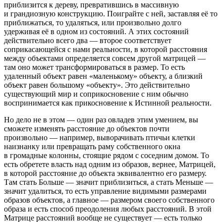
приблизится к дереву, превратившись в массивную
и грандиозную конструкцию. Поиграйте с ней, заставляя её то
приближаться, то удаляться, или произвольно долго
удерживая её в одном из состояний. А этих состояний
действительно всего два — второе соответствует
соприкасающейся с нами реальности, в которой расстояния
между объектами определяется совсем другой матрицей —
там оно может трансформироваться в размер. То есть
удаленный объект равен «маленькому» объекту, а близкий
объект равен большому «объекту». Это действительно
существующий мир и соприкосновение с ним обычно
воспринимается как прикосновение к Истинной реальности.
Но дело не в этом — один раз овладев этим умением, вы
сможете изменять расстояние до объектов почти
произвольно — например, выворачивать птичьи клетки
наизнанку или превращать раму собственного окна
в громадные колонны, стоящие рядом с соседним домом. То
есть обретете власть над одним из образов, вернее, Матрицей,
в которой расстояние до объекта эквивалентно его размеру.
Там стать Больше — значит приблизиться, а стать Меньше —
значит удалиться, то есть управление видимыми размерами
образов объектов, а главное — размером своего собственного
образа и есть способ преодоления любых расстояний. В этой
Матрице расстояний вообще не существует — есть только