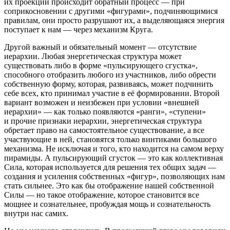
их проекции происходит обратный процесс — при
соприкосновении с другими «фигурами», подчиняющимися
правилам, они просто разрушают их, а выделяющаяся энергия
поступает к нам — через механизм Круга.
Другой важный и обязательный момент — отсутствие
иерархии. Любая энергетическая структура может
существовать либо в форме «пульсирующего сгустка»,
способного отобразить любого из участников, либо обрести
собственную форму, которая, развиваясь, может подчинить
себе всех, кто принимал участие в её формировании. Второй
вариант возможен и неизбежен при условии «внешней
иерархии» — как только появляются «ранги», «ступени»
и прочие признаки иерархии, энергетическая структура
обретает право на самостоятельное существование, а все
участвующие в ней, становятся только винтиками большого
механизма. Не исключая и того, кто находится на самом верху
пирамиды. А пульсирующий сгусток — это как коллективная
Сила, которая используется для решения тех общих задач —
создания и усиления собственных «фигур», позволяющих нам
стать сильнее. Это как бы отображение нашей собственной
Силы — но такое отображение, которое становится все
мощнее и сознательнее, пробуждая мощь и сознательность
внутри нас самих.