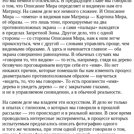
Но мы немного отвлеклись. В предыдущей главе мы говорили
о том, что Описание Мира определяет и видимую нам его
Матрицу. На самом деле все немного сложнее. И Описание
Мира — «имена» и видимая нам Матрица — Картина Мира,
её образы. — это лишь тени, проецируемые на два
противоположных экрана — а сами «пальцы» находятся
в пределах Запретной Зоны. Другое дело, что с одной
стороны — со стороны Описания Мира, нам к ним легче
прикоснуться, чем с другой — словами управлять проще, чем
видимыми образами. А здесь и начинается главное — оба
экрана совершенно равноценны. В обычных случаях мы
«говорим то, что видим» — то есть, например, глядя на дерево
беззвучно проговариваем внутри себя его «имя». Но нет
никаких причин, которые помешали бы нам изменить процесс
диаметрально противоположным образом — научиться
«видеть, то, что мы говорим». То есть произнести «имя»
дерева и увидеть дерево — не с закрытыми глазами,
и не в управляемом сновидении, а в обычной реальности.
На самом деле мы владеем эти искусством. И дело не только
в опытах с гипнозом, о которых мы говорили в прошлой
рассылке — это происходит и в реальной жизни. В свое время
проводились интересные эксперименты, в процессе которых
испытуемым предлагалось описать фотографию одного
и того же человека, при этом одной группе говорили о том,