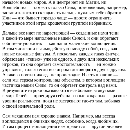
началом новых миров. А в центре нет ни Магии, ни
Волшебства — там есть только Сила, позволяющая, например,
заставить кого-то складывать пальцы нужным тебе образом.
Или — что бывает гораздо чаще — просто ограничить
участников этой игры крошечной группой избранных.
Дальше все идет по нарастающей — созданные нами тени
в какой-то мере наполнены нашей Силой, и они обретают
собственную жизнь — как наши маленькие воплощения.
В том числе они взаимодействуют между собой, создавая
новые сложные фигуры. А поскольку каждая такая фигура
образована «тенью» уже не одного, а двух или нескольких
игроков, то она обретает самостоятельность — ей можно
управлять, только если все игроки договорятся друг с другом.
А такого почти никогда не происходит. И есть правило —
если мы теряем контроль над объектом, в котором воплощена
частичка нашей Силы, то он обретает контроль над нами.
В результате игроки оказываются все больше втянутыми
в мир Теней — проецируя себя на разные «экраны» — разные
уровни реальности, пока не застревают где-то там, забывая
о своей изначальной роли.
Сам механизм нам хорошо знаком. Например, мы всегда
воплощаемся в близких людях, особенно, когда любим их.
И сам процесс воплощения нам нравится — другой человек