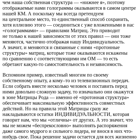
чем наша собственная структура — «нижнее я», поэтому
отображаемые нами голограммы оказываются в самом центре
нашей КМ. А поскольку мы всегда претендуем
на центральное место, то единственный способ сохранить,
хотя иллюзию этого — соединиться с уже вложенными в нас
«голограммами» — правилами Матриц. Это приводит
не только к нашей зависимости от этих правил — они тоже
меняются, частично отображая нашу Индивидуальность.
А значит, и меняются и связанные с ними «протонные
структуры» матриц, которые тоже оказываются искажены
по сравнению с соответствующими им ОМ — то есть
обретают какую-то самостоятельность и независимость.
Вспомним пример, известный многим по своему
собственному опыту, а кому–то из телевизионных передач.
Если собрать вместе несколько человек и поставить перед
ними довольно сложную задачу, то изначально они окажутся
в зоне Матрицы Рода — именно её «протонная структура»
обеспечивает максимальную эффективность совместных
действий. Но на правила этой Матрицы сразу же
накладываются остатки ИНДИВИДУАЛЬНОСТИ, которая
говорит нам, что мы «отличны» от других. А это значит, что
мы не можем «беспрекословно» выполнять распоряжения
даже самого мудрого и сильного лидера, не внося в них что-
нибудь свое. Пока решение задачи остается для всех жизненно