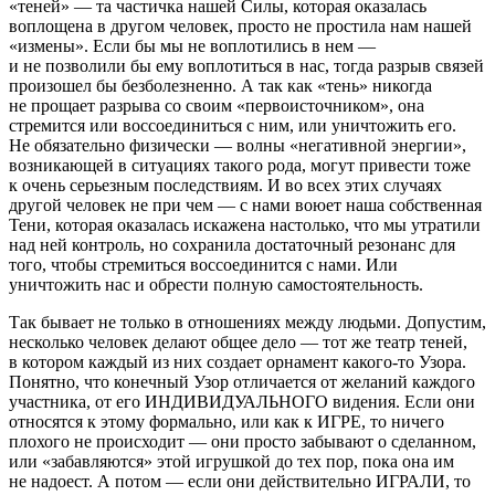
«теней» — та частичка нашей Силы, которая оказалась
воплощена в другом человек, просто не простила нам нашей
«измены». Если бы мы не воплотились в нем —
и не позволили бы ему воплотиться в нас, тогда разрыв связей
произошел бы безболезненно. А так как «тень» никогда
не прощает разрыва со своим «первоисточником», она
стремится или воссоединиться с ним, или уничтожить его.
Не обязательно физически — волны «негативной энергии»,
возникающей в ситуациях такого рода, могут привести тоже
к очень серьезным последствиям. И во всех этих случаях
другой человек не при чем — с нами воюет наша собственная
Тени, которая оказалась искажена настолько, что мы утратили
над ней контроль, но сохранила достаточный резонанс для
того, чтобы стремиться воссоединится с нами. Или
уничтожить нас и обрести полную самостоятельность.
Так бывает не только в отношениях между людьми. Допустим,
несколько человек делают общее дело — тот же театр теней,
в котором каждый из них создает орнамент какого-то Узора.
Понятно, что конечный Узор отличается от желаний каждого
участника, от его ИНДИВИДУАЛЬНОГО видения. Если они
относятся к этому формально, или как к ИГРЕ, то ничего
плохого не происходит — они просто забывают о сделанном,
или «забавляются» этой игрушкой до тех пор, пока она им
не надоест. А потом — если они действительно ИГРАЛИ, то