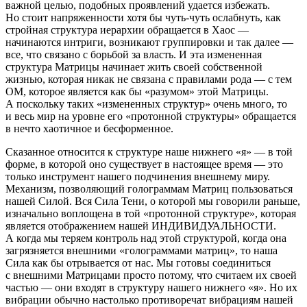
важной целью, подобных проявлений удается избежать.
Но стоит напряженности хотя бы чуть-чуть ослабнуть, как
стройная структура иерархии обращается в Хаос —
начинаются интриги, возникают группировки и так далее —
все, что связано с борьбой за власть. И эта измененная
структура Матрицы начинает жить своей собственной
жизнью, которая никак не связана с правилами рода — с тем
ОМ, которое является как бы «разумом» этой Матрицы.
А поскольку таких «измененных структур» очень много, то
и весь мир на уровне его «протонной структуры» обращается
в нечто хаотичное и бесформенное.
Сказанное относится к структуре наше нижнего «я» — в той
форме, в которой оно существует в настоящее время — это
только инструмент нашего подчинения внешнему миру.
Механизм, позволяющий голограммам Матриц пользоваться
нашей Силой. Вся Сила Тени, о которой мы говорили раньше,
изначально воплощена в той «протонной структуре», которая
является отображением нашей ИНДИВИДУАЛЬНОСТИ.
А когда мы теряем контроль над этой структурой, когда она
загрязняется внешними «голограммами матриц», то наша
Сила как бы отрывается от нас. Мы готовы соединиться
с внешними Матрицами просто потому, что считаем их своей
частью — они входят в структуру нашего нижнего «я». Но их
вибрации обычно настолько противоречат вибрациям нашей