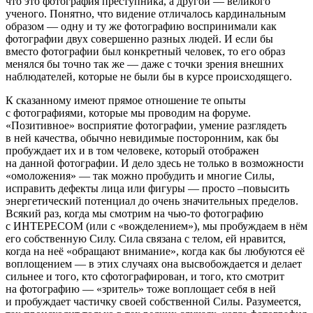
что это фотография преступника, а другой — великого
ученого. Понятно, что видение отличалось кардинальным
образом — одну и ту же фотографию воспринимали как
фотографии двух совершенно разных людей. И если бы
вместо фотографии был конкретный человек, то его образ
менялся бы точно так же — даже с точки зрения внешних
наблюдателей, которые не были бы в курсе происходящего.
К сказанному имеют прямое отношение те опыты
с фотографиями, которые мы проводим на форуме.
«Позитивное» восприятие фотографии, умение разглядеть
в ней качества, обычно невидимые посторонним, как бы
пробуждает их и в том человеке, который отображен
на данной фотографии. И дело здесь не только в возможности
«омоложения» — так можно пробудить и многие Силы,
исправить дефекты лица или фигуры — просто –повысить
энергетический потенциал до очень значительных пределов.
Всякий раз, когда мы смотрим на чью-то фотографию
с ИНТЕРЕСОМ (или с «вожделением»), мы пробуждаем в нём
его собственную Силу. Сила связана с телом, ей нравится,
когда на неё «обращают внимание», когда как бы любуются её
воплощением — в этих случаях она высвобождается и делает
сильнее и того, кто сфотографирован, и того, кто смотрит
на фотографию — «зритель» тоже воплощает себя в ней
и пробуждает частичку своей собственной Силы. Разумеется,