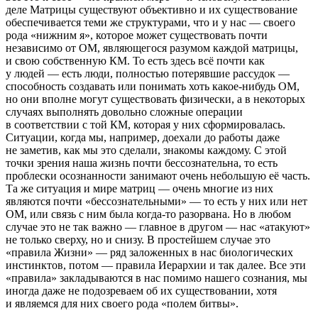
деле Матрицы существуют объективно и их существование
обеспечивается теми же структурами, что и у нас — своего
рода «нижним я», которое может существовать почти
независимо от ОМ, являющегося разумом каждой матрицы,
и свою собственную КМ. То есть здесь всё почти как
у людей — есть люди, полностью потерявшие рассудок —
способность создавать или понимать хоть какое-нибудь ОМ,
но они вполне могут существовать физически, а в некоторых
случаях выполнять довольно сложные операции
в соответствии с той КМ, которая у них сформировалась.
Ситуации, когда мы, например, доехали до работы даже
не заметив, как мы это сделали, знакомы каждому. С этой
точки зрения наша жизнь почти бессознательна, то есть
проблески осознанности занимают очень небольшую её часть.
Та же ситуация и мире матриц — очень многие из них
являются почти «бессознательными» — то есть у них или нет
ОМ, или связь с ним была когда-то разорвана. Но в любом
случае это не так важно — главное в другом — нас «атакуют»
не только сверху, но и снизу. В простейшем случае это
«правила Жизни» — ряд заложенных в нас биологических
инстинктов, потом — правила Иерархии и так далее. Все эти
«правила» закладываются в нас помимо нашего сознания, мы
иногда даже не подозреваем об их существовании, хотя
и являемся для них своего рода «полем битвы».