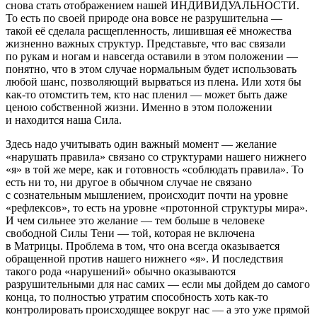
снова стать отображением нашей ИНДИВИДУАЛЬНОСТИ.
То есть по своей природе она вовсе не разрушительна —
такой её сделала расщепленность, лишившая её множества
жизненно важных структур. Представьте, что вас связали
по рукам и ногам и навсегда оставили в этом положении —
понятно, что в этом случае нормальным будет использовать
любой шанс, позволяющий вырваться из плена. Или хотя бы
как-то отомстить тем, кто нас пленил — может быть даже
ценою собственной жизни. Именно в этом положении
и находится наша Сила.
Здесь надо учитывать один важный момент — желание
«нарушать правила» связано со структурами нашего нижнего
«я» в той же мере, как и готовность «соблюдать правила». То
есть ни то, ни другое в обычном случае не связано
с сознательным мышлением, происходит почти на уровне
«рефлексов», то есть на уровне «протонной структуры мира».
И чем сильнее это желание — тем больше в человеке
свободной Силы Тени — той, которая не включена
в Матрицы. Проблема в том, что она всегда оказывается
обращенной против нашего нижнего «я». И последствия
такого рода «нарушений» обычно оказываются
разрушительными для нас самих — если мы дойдем до самого
конца, то полностью утратим способность хоть как-то
контролировать происходящее вокруг нас — а это уже прямой