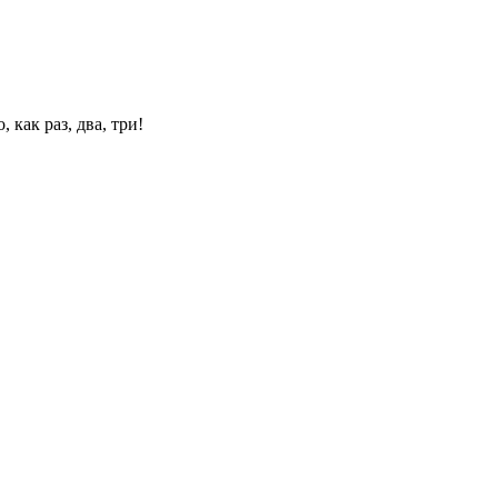
 как раз, два, три!