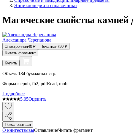
Справочные и междисциплинарные предметы
Энциклопедии и справочники
Магические свойства камней 
Александра Черепанова
Электронная
40
₽
Печатная
730
₽
Читать фрагмент
Купить
Объем:
184
бумажных стр.
Формат:
epub, fb2, pdfRead, mobi
Подробнее
5.0
5
Оценить
Пожаловаться
О книге
отзывы
Оглавление
Читать фрагмент