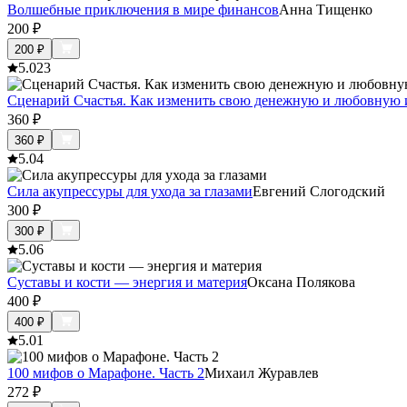
Волшебные приключения в мире финансов
Анна Тищенко
200
₽
200
₽
5.0
23
Сценарий Счастья. Как изменить свою денежную и любовную 
360
₽
360
₽
5.0
4
Сила акупрессуры для ухода за глазами
Евгений Слогодский
300
₽
300
₽
5.0
6
Суставы и кости — энергия и материя
Оксана Полякова
400
₽
400
₽
5.0
1
100 мифов о Марафоне. Часть 2
Михаил Журавлев
272
₽