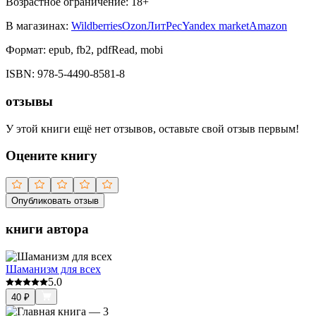
Возрастное ограничение:
18
+
В магазинах:
Wildberries
Ozon
ЛитРес
Yandex market
Amazon
Формат:
epub, fb2, pdfRead, mobi
ISBN:
978-5-4490-8581-8
отзывы
У этой книги ещё нет отзывов, оставьте свой отзыв первым!
Оцените книгу
Опубликовать отзыв
книги автора
Шаманизм для всех
5.0
40
₽