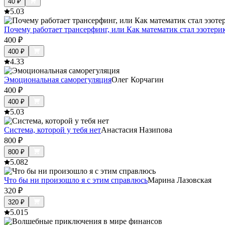
40
₽
5.0
3
Почему работает трансерфинг, или Как математик стал эзотери
400
₽
400
₽
4.3
3
Эмоциональная саморегуляция
Олег Корчагин
400
₽
400
₽
5.0
3
Система, которой у тебя нет
Анастасия Назипова
800
₽
800
₽
5.0
82
Что бы ни произошло я с этим справлюсь
Марина Лазовская
320
₽
320
₽
5.0
15