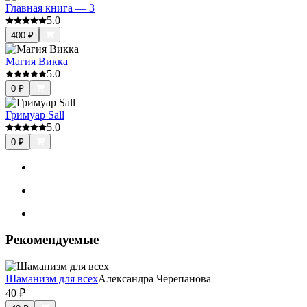
Главная книга — 3
5.0
400
₽
Магия Викка
5.0
0
₽
Гримуар Sall
5.0
0
₽
Рекомендуемые
Шаманизм для всех
Александра Черепанова
40
₽