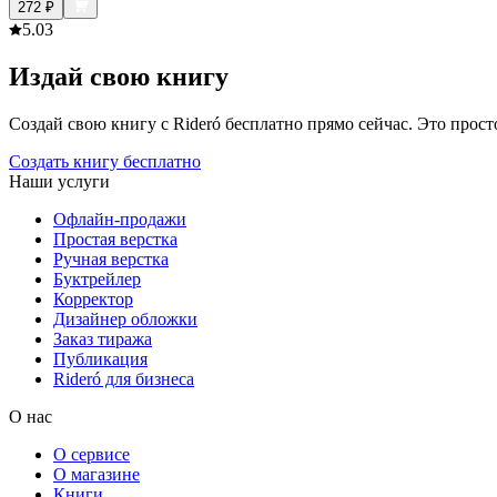
272
₽
5.0
3
Издай свою книгу
Создай свою книгу с Rideró бесплатно прямо сейчас. Это просто,
Создать книгу бесплатно
Наши услуги
Офлайн-продажи
Простая верстка
Ручная верстка
Буктрейлер
Корректор
Дизайнер обложки
Заказ тиража
Публикация
Rideró для бизнеса
О нас
О сервисе
О магазине
Книги