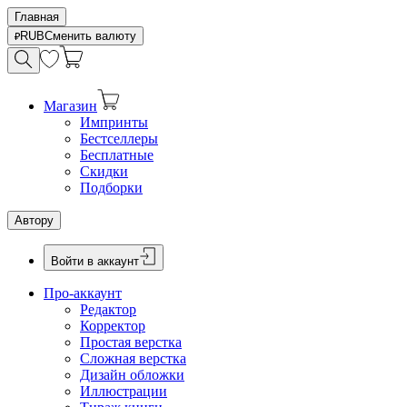
Главная
RUB
Сменить валюту
Магазин
Импринты
Бестселлеры
Бесплатные
Скидки
Подборки
Автору
Войти в аккаунт
Про-аккаунт
Редактор
Корректор
Простая верстка
Сложная верстка
Дизайн обложки
Иллюстрации