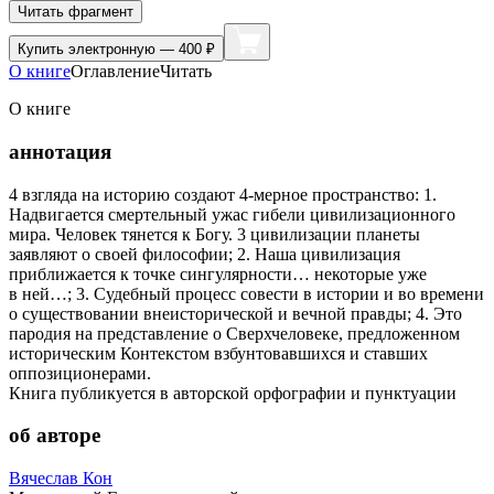
Читать фрагмент
Купить
электронную — 400 ₽
О книге
Оглавление
Читать
О книге
аннотация
4 взгляда на историю создают 4-мерное пространство: 1.
Надвигается смертельный ужас гибели цивилизационного
мира. Человек тянется к Богу. 3 цивилизации планеты
заявляют о своей философии; 2. Наша цивилизация
приближается к точке сингулярности… некоторые уже
в ней…; 3. Судебный процесс совести в истории и во времени
о существовании внеисторической и вечной правды; 4. Это
пародия на представление о Сверхчеловеке, предложенном
историческим Контекстом взбунтовавшихся и ставших
оппозиционерами.
Книга публикуется в авторской орфографии и пунктуации
об авторе
Вячеслав Кон