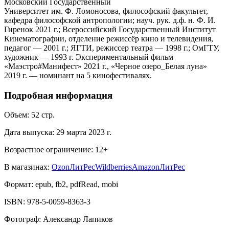
Московский Государственный
Университет им. Ф. Ломоносова, философский факультет,
кафедра философской антропологии; науч. рук. д.ф. н. Ф. И.
Гиренок 2021 г.; Всероссийский Государственный Институт
Кинематографии, отделение режиссёр кино и телевидения,
педагог — 2001 г.; ЯГТИ, режиссер театра — 1998 г.; ОмГТУ,
художник — 1993 г. Экспериментальный фильм
«Маэстро#Манифест» 2021 г., «Черное озеро_Белая луна»
2019 г. — номинант на 5 кинофестивалях.
Подробная информация
Объем:
52
стр.
Дата выпуска:
29 марта 2023 г.
Возрастное ограничение:
12
+
В магазинах:
Ozon
ЛитРес
Wildberries
Amazon
ЛитРес
Формат:
epub, fb2, pdfRead, mobi
ISBN:
978-5-0059-8363-3
Фотограф
:
Александр Лапиков