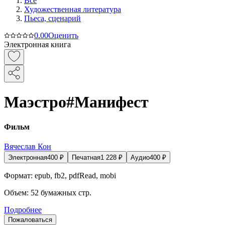
Все
Художественная литература
Пьеса, сценарий
0.0
0
Оценить
Электронная книга
Маэстро#Манифест
Фильм
Вячеслав Кон
Электронная
400
₽
Печатная
1 228
₽
Аудио
400
₽
Формат:
epub, fb2, pdfRead, mobi
Объем:
52
бумажных стр.
Подробнее
Пожаловаться