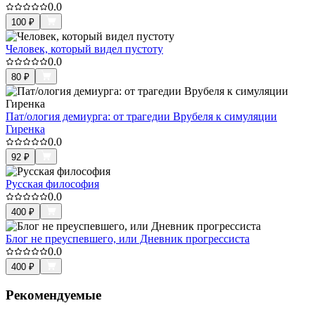
0.0
100
₽
Человек, который видел пустоту
0.0
80
₽
Пат/ология демиурга: от трагедии Врубеля к симуляции
Гиренка
0.0
92
₽
Русская философия
0.0
400
₽
Блог не преуспевшего, или Дневник прогрессиста
0.0
400
₽
Рекомендуемые