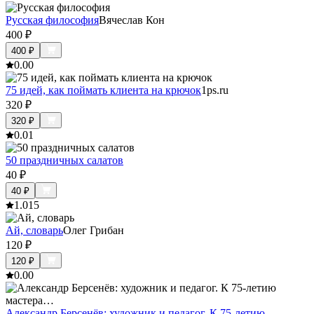
Русская философия
Вячеслав Кон
400
₽
400
₽
0.0
0
75 идей, как поймать клиента на крючок
1ps.ru
320
₽
320
₽
0.0
1
50 праздничных салатов
40
₽
40
₽
1.0
15
Ай, словарь
Олег Грибан
120
₽
120
₽
0.0
0
Александр Берсенёв: художник и педагог. К 75-летию