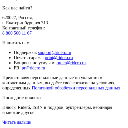
Как нас найти?
620027
,
Россия
,
г. Екатеринбург, а/я 313
Контактный телефон
:
8 800 500 11 67
Написать нам
Поддержка
:
support@ridero.ru
Печать тиража
:
print@ridero.ru
Вопросы по услугам
:
order@ridero.ru
PR
:
pr@ridero.ru
Предоставляя персональные данные по указанным
контактным данным, вы даёте своё согласие на условиях,
определенных
Политикой обработки персональных данных
Последние новости
Плюсы Rideró, ISBN в подарок, буктрейлеры, вебинары
и многое другое
Читать дальше