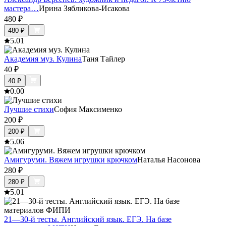
мастера…
Ирина Зябликова-Исакова
480
₽
480
₽
5.0
1
Академия муз. Кулина
Таня Тайлер
40
₽
40
₽
0.0
0
Лучшие стихи
София Максименко
200
₽
200
₽
5.0
6
Амигуруми. Вяжем игрушки крючком
Наталья Насонова
280
₽
280
₽
5.0
1
21—30-й тесты. Английский язык. ЕГЭ. На базе