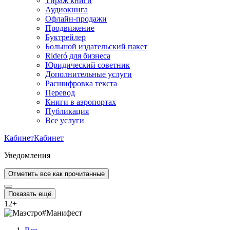
Тираж книги
Аудиокнига
Офлайн-продажи
Продвижение
Буктрейлер
Большой издательский пакет
Rideró для бизнеса
Юридический советник
Дополнительные услуги
Расшифровка текста
Перевод
Книги в аэропортах
Публикация
Все услуги
Кабинет
Кабинет
Уведомления
Отметить все как прочитанные
Показать ещё
12
+