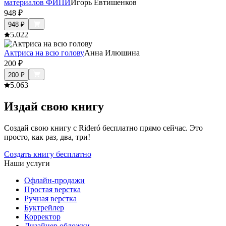
материалов ФИПИ
Игорь Евтишенков
948
₽
948
₽
5.0
22
Актриса на всю голову
Анна Илюшина
200
₽
200
₽
5.0
63
Издай свою книгу
Создай свою книгу с Rideró бесплатно прямо сейчас. Это
просто, как раз, два, три!
Создать книгу бесплатно
Наши услуги
Офлайн-продажи
Простая верстка
Ручная верстка
Буктрейлер
Корректор
Дизайнер обложки