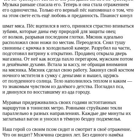
Музыка раньше спасала его. Теперь и она стала отражением
его одиночества. Только его верный пёс напоминал о том, что
на этом свете есть ещё любовь и преданность. Пианист кинул
шмат мяса. Пёс вцепился в него, принялся страстно впиваться
зубами, которые даны ему природой для защиты овец
от волков, разрывая последним глотки. Мясник идеально
расположил свои ножи по местам. Переоделся. Снял тушу
свинины с крючка в холодильной камере. Разрубил на части,
подготовил витрину к открытию. Продавец открыла дверь
магазина. От неё как всегда пахло перегаром, мужским потом
и дешёвыми духами. Встала за кассу, не обращая вн
иман
ия
на мясника. Мясник сделал свою работу. Закинул свой костюм
ночного мстителя в сумку с деньгами и вышел, щурясь
от полуденного солнца. Тело наполнилось теплом и каким —
то знакомым чувством из далёкого детства. Погладил пса,
и двинулся по восставшему из ада городу.
Муравьи придерживались своих годами истоптанных
маршрутов в тоннелях метро. Ровными струйками текли
параллельно в разных направлениях. Каждые две минуты их
заглатывал вагон и уносил в тёмную бездну подземелья.
Наш герой со своим псом сидит и смотрит в своё отражение.
Что он видит? Мужчина средних лет. Без единого намёка