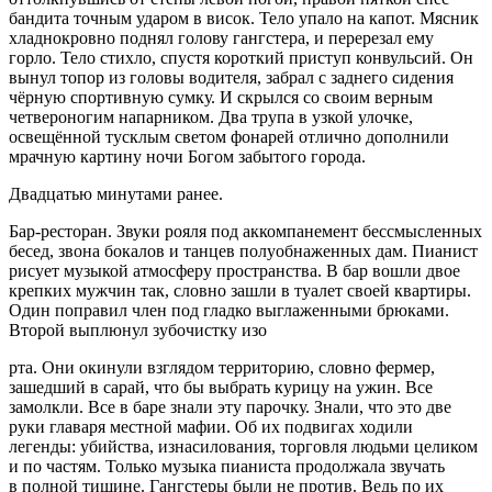
бандита точным ударом в висок. Тело упало на капот. Мясник
хладнокровно поднял голову гангстера, и перерезал ему
горло. Тело стихло, спустя короткий приступ к
онв
ульсий. Он
вынул топор из головы водителя, забрал с заднего сидения
чёрную спортивную сумку. И скрылся со своим верным
четвероногим напарником. Два трупа в узкой улочке,
освещённой тусклым светом фонарей отлично дополнили
мрачную картину ночи Богом забытого города.
Двадцатью минутами ранее.
Бар-рест
оран
. Звуки рояля под аккомпанемент бессмысленных
бесед, звона бокалов и танцев полуобнаженных дам. Пианист
рисует музыкой атмосферу пространства. В бар вошли двое
крепких мужчин так, словно зашли в туалет своей квартиры.
Один поправил член под гладко выглаженными брюками.
Второй выплюнул зубочистку изо
рта. Они окинули взглядом территорию, словно фермер,
зашедший в сарай, что бы выбрать курицу на ужин. Все
замолкли. Все в баре знали эту парочку. Знали, что это две
руки главаря местной мафии. Об их подвигах ходили
легенды: убийства, из
насил
ования, торговля людьми целиком
и по частям. Только музыка пианиста продолжала звучать
в полной тишине. Гангстеры были не против. Ведь по их