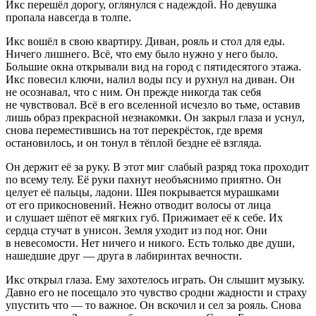
Икс перешёл дорогу, оглянулся с надеждой. Но девушка
пропала навсегда в толпе.
Икс вошёл в свою квартиру. Диван, рояль и стол для еды.
Ничего лишнего. Всё, что ему было нужно у него было.
Боль
шие окна открывали вид на город с пятидесятого этажа.
Икс
повеси
л ключи, налил воды псу и рухнул на диван. Он
не осознавал, что с ним. Он прежде никогда так себя
не чувствовал. Всё в его вселенной исчезло во тьме, оставив
лишь образ прекрасной незнакомки. Он закрыл глаза и уснул,
снова переместившись на тот перекрёсток, где время
остановилось, и он тонул в тёплой бездне её взгляда.
Он держит её за руку. В этот миг слабый разряд тока проходит
по всему телу. Её руки пахнут необъяснимо приятно. Он
целует
её пальцы, ладони. Шея покрывается мурашками
от его прикосновений. Нежно отводит волосы от лица
и слушает шёпот её мягких губ. Прижимает её к себе. Их
сердца стучат в унисон. Земля уходит из под ног. Они
в невесомости. Нет ничего и никого. Есть только две души,
нашедшие друг — друга в лабиринтах вечности.
Икс открыл глаза. Ему захотелось играть. Он слышит музыку.
Давно его не посещало это чувство сродни жадности и страху
упустить что — то важное. Он вскочил и сел за рояль. Снова