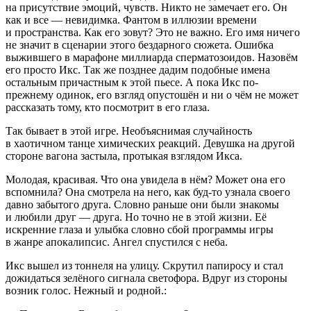
на присутствие эмоций, чувств. Никто не замечает его. Он
как и все — невидимка. Фантом в иллюзии времени
и пространства. Как его зовут? Это не важно. Его имя ничего
не значит в сцен
арии
этого бездарного сюжета. Ошибка
выжившего в марафоне
милли
арда
сперм
атозоидов. Назовём
его просто Икс. Так же позднее дадим подобные имена
остальным причастным к этой пьесе. А пока Икс по-
прежнему одинок, его взгляд опустошён и ни о чём не может
рассказать тому, кто посмотрит в его глаза.
Так бывает в этой игре. Необъяснимая случайность
в хаотичном танце химических реакций. Девушка на другой
стороне вагона застыла, протыкая взглядом Икса.
Молодая, красивая. Что она увидела в нём? Может она его
вспомнила? Она смотрела на него, как буд-то узнала своего
давно забытого друга. Словно раньше они были знакомы
и любили друг — друга. Но точно не в этой жизни. Её
искренние глаза и улыбка словно сбой программы игры
в жанре апокалипсис. Ангел спустился с неба.
Икс вышел из тоннеля на улицу. Скрутил
папирос
у и стал
дожидаться зелёного сигнала светофора. Вдруг из стороны
возник голос. Нежный и родной.: