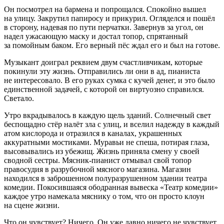
Он посмотрел на бармена и попрощался. Спокойно вышел
на улицу. Закрутил
папирос
у и при
курил
. Огляделся и пошёл
в сторону, надевая по пути перчатки. Завернув за угол, он
надел ужасающую маску и достал топор, спрятанный
за помойным баком. Его верный пёс ждал его и был на готове.
Музыкант доиграл реквием двум счастливчикам, которые
покинули эту жизнь. Отправились ли они в ад, пианиста
не интересовало. В его руках сумка с кучей денег, и это было
единственной задачей, с которой он виртуозно справился.
Светало.
Утро вкрадывалось в каждую щель зданий. Солнечный свет
беспощадно стёр налёт зла с улиц, и вселил надежду в каждый
атом кислорода и отразился в каналах, украшенных
аккуратными мостиками. Муравьи не спеша, потирая глаза,
высовывались из убежищ. Жизнь приняла смену у своей
сводной сестры. Мясник-пианист отмывал свой топор
правосудия в разрубочной мясного магазина. Магазин
находился в заброшенном полуразрушенном здании театра
комедии. Покосившаяся ободранная вывеска «Театр комедии»
каждое утро намекала мяснику о том, что он просто клоун
на сцене жизни.
Что он чувствует? Ничего. Он уже давно ничего не чувствует.