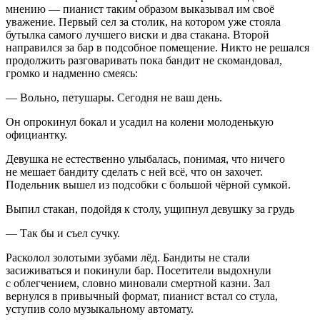
мнению — пианист таким образом выказывал им своё
уважение. Первый сел за столик, на котором уже стояла
бутылка самого лучшего
виски
и два стакана. Второй
направился за бар в подсобное помещение. Никто не решался
продолжить разговаривать пока бандит не скомандовал,
громко и надменно смеясь:
— Вольно, петушары. Сегодня не ваш день.
Он опрокинул бокал и усадил на колени молоденькую
официантку.
Девушка не естественно улыбалась, понимая, что ничего
не мешает бандиту сделать с ней всё, что он захочет.
Подельник вышел из подсобки с
боль
шой чёрной сумкой.
Выпил стакан, подойдя к столу, ущипнул девушку за грудь
— Так бы и съел
сучк
у.
Расколол золотыми зубами лёд. Бандиты не стали
засиживаться и покинули бар. Посетители выдохнули
с облегчением, словно миновали смертной казни. Зал
вернулся в привычный формат, пианист встал со стула,
уступив соло музыкальному автомату.