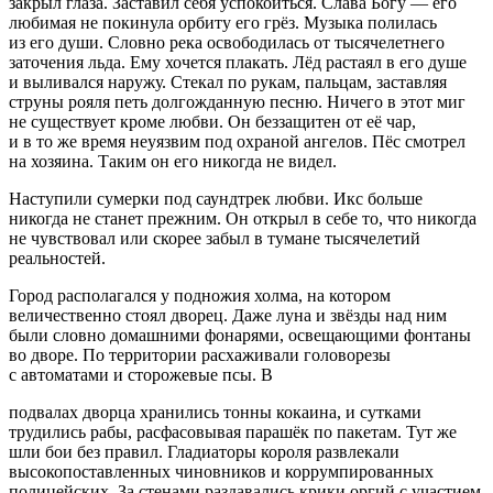
закрыл глаза. Заставил себя успокоиться. Слава Богу — его
любимая не покинула орбиту его грёз. Музыка полилась
из его души. Словно река освободилась от тысяче
летн
его
заточения льда. Ему хочется плакать. Лёд растаял в его душе
и выливался наружу. Стекал по рукам, пальцам, заставляя
струны рояля петь долгожданную песню. Ничего в этот миг
не существует кроме любви. Он беззащитен от её чар,
и в то же время неуязвим под охраной ангелов. Пёс смотрел
на хозяина. Таким он его никогда не видел.
Наступили сумерки под саундтрек любви. Икс
боль
ше
никогда не станет прежним. Он открыл в себе то, что никогда
не чувствовал или скорее забыл в тумане тысячелетий
реальностей.
Город располагался у подножия холма, на котором
величественно стоял дворец. Даже луна и звёзды над ним
были словно домашними фонарями, освещающими фонтаны
во дворе. По территории расхаживали головорезы
с автоматами и сторожевые псы. В
подвалах дворца хранились тонны
кока
ина, и сутками
трудились рабы, расфасовывая парашёк по пакетам. Тут же
шли бои без правил. Гладиаторы короля развлекали
высокопоставленных чиновников и коррумпированных
полицейских. За стенами раздавались крики оргий с участием