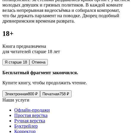
молодых девушек и грязных политиков. В каждой комнате
велась непрерывная видеосъёмка и собирался компромат,
что бы держать парламент на поводке. Дворец подобный
древнеримским временам
разврат
а.
18+
Книга предназначена
для читателей старше 18 лет
Я старше 18
Отмена
Бесплатный фрагмент закончился.
Купите книгу, чтобы продолжить чтение.
Электронная
800
₽
Печатная
758
₽
Наши услуги
Офлайн-продажи
Простая верстка
Ручная верстка
Буктрейлер
Корректор