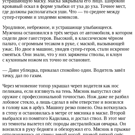
устрашающую маску. Маска закрывала его лицо. Широкий
кровавый
оскал
в форме улыбки от уха до уха. Точнее мест,
где должны располагаться уши. Что — то среднее между
супер-героями и злодеями комиксов.
Уродливое, небрежное, и устрашающе улыбающееся.
Мужчина остановился в трёх метрах от автомобиля, в котором
сидели двое гангстеров. Высокий, в классическом чёрном
пальто, с огромным тесаком в руке, с маской, вызывающей
ужас. Но двое в машине, увидев супер-героя, стали искренне
смеяться. Они знали, что у них заряжены стволы, и клоун
с кухонным ножом их точно не остановит.
— Дави ублюдка, приказал спокойно один. Водитель завёл
тачку, дал по газам.
Через мгновение топор украшал череп водителя как нос
пеликана, если взглянуть на тень. Мясник выпустил своё
оружие с профессиональной точностью. Нож даже не разбил
лобовое стекло, а лишь сделал в нём отверстие и вонзился
в голову как в арбуз. Машину резко повело. Она воткнулась
в стену и остановилась в метре от мясника в маске. Второй
выбрался из помятого Кадилака, и достал ствол. В этот миг
из темноты вылетел пёс породы австралийская овчарка. Он
вонзился в руку бедняги и обезоружил его. Мясник в прыжке
оттолкнувшись от стены левой ногой, правой пяткой снёс