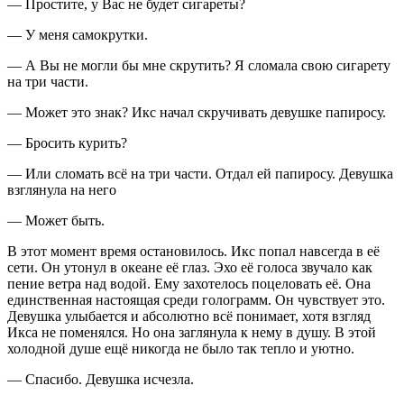
— Простите, у Вас не будет
сигар
еты?
— У меня самокрутки.
— А Вы не могли бы мне скрутить? Я сломала свою
сигар
ету
на три части.
— Может это знак? Икс начал скручивать девушке
папирос
у.
— Бросить
курит
ь?
— Или сломать всё на три части. Отдал ей
папирос
у. Девушка
взглянула на него
— Может быть.
В этот момент время остановилось. Икс попал навсегда в её
сети. Он утонул в океане её глаз. Эхо её голоса звучало как
пение ветра над водой. Ему захотелось по
целов
ать её. Она
единственная настоящая среди голограмм. Он чувствует это.
Девушка улыбается и абсолютно всё понимает, хотя взгляд
Икса не поменялся. Но она заглянула к нему в душу. В этой
холодной душе ещё никогда не было так тепло и уютно.
— Спасибо. Девушка исчезла.