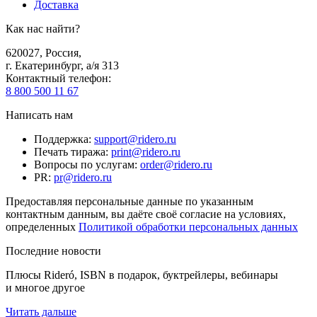
Доставка
Как нас найти?
620027
,
Россия
,
г. Екатеринбург, а/я 313
Контактный телефон
:
8 800 500 11 67
Написать нам
Поддержка
:
support@ridero.ru
Печать тиража
:
print@ridero.ru
Вопросы по услугам
:
order@ridero.ru
PR
:
pr@ridero.ru
Предоставляя персональные данные по указанным
контактным данным, вы даёте своё согласие на условиях,
определенных
Политикой обработки персональных данных
Последние новости
Плюсы Rideró, ISBN в подарок, буктрейлеры, вебинары
и многое другое
Читать дальше