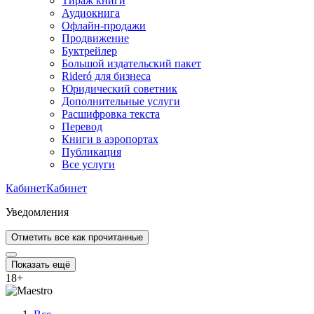
Тираж книги
Аудиокнига
Офлайн-продажи
Продвижение
Буктрейлер
Большой издательский пакет
Rideró для бизнеса
Юридический советник
Дополнительные услуги
Расшифровка текста
Перевод
Книги в аэропортах
Публикация
Все услуги
Кабинет
Кабинет
Уведомления
Отметить все как прочитанные
Показать ещё
18
+