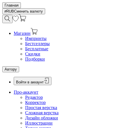
Главная
RUB
Сменить валюту
Магазин
Импринты
Бестселлеры
Бесплатные
Скидки
Подборки
Автору
Войти в аккаунт
Про-аккаунт
Редактор
Корректор
Простая верстка
Сложная верстка
Дизайн обложки
Иллюстрации