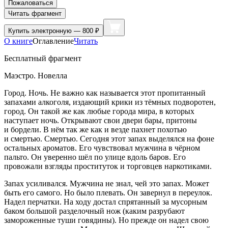
Пожаловаться
Читать фрагмент
Купить
электронную — 800 ₽
О книге
Оглавление
Читать
Бесплатный фрагмент
Маэстро. Новелла
Город. Ночь. Не важно как называется этот пропитанный
запахами
алкогол
я, издающий крики из тёмных подворотен,
город. Он такой же как любые города мира, в которых
наступает ночь. Открывают свои двери бары, притоны
и бордели. В нём так же как и везде пахнет похотью
и смертью. Смертью. Сегодня этот запах выделялся на фоне
остальных ароматов. Его чувствовал мужчина в чёрном
пальто. Он уверенно шёл по улице вдоль баров. Его
провожали взгляды проституток и торговцев
наркот
иками.
Запах усиливался. Мужчина не знал, чей это запах. Может
быть его самого. Но было плевать. Он завернул в переулок.
Надел перчатки. На ходу достал спрятанный за мусорным
баком
боль
шой разделочный нож (каким разрубают
замороженные туши говядины). Но прежде он надел свою