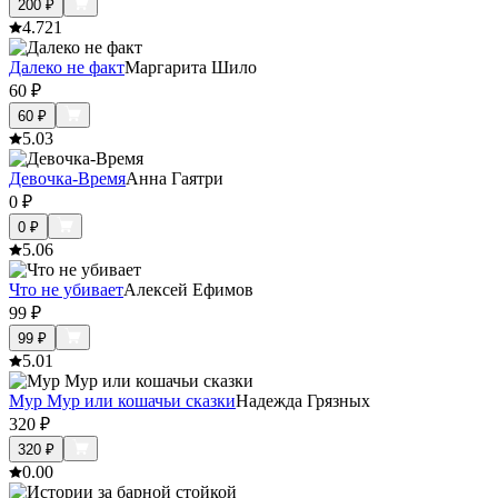
200
₽
4.7
21
Далеко не факт
Маргарита Шило
60
₽
60
₽
5.0
3
Девочка-Время
Анна Гаятри
0
₽
0
₽
5.0
6
Что не убивает
Алексей Ефимов
99
₽
99
₽
5.0
1
Мур Мур или кошачьи сказки
Надежда Грязных
320
₽
320
₽
0.0
0