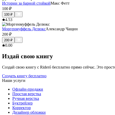
Истории за барной стойкой
Макс Фетт
100
₽
100
₽
4.5
3
Моргенмуффель Делюкс
Александр Чащин
200
₽
200
₽
0.0
0
Издай свою книгу
Создай свою книгу с Rideró бесплатно прямо сейчас. Это просто,
Создать книгу бесплатно
Наши услуги
Офлайн-продажи
Простая верстка
Ручная верстка
Буктрейлер
Корректор
Дизайнер обложки