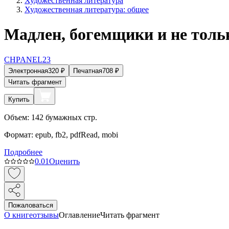
Художественная литература
Художественная литература: общее
Мадлен, богемщики и не толь
CHPANEL23
Электронная
320
₽
Печатная
708
₽
Читать фрагмент
Купить
Объем:
142
бумажных стр.
Формат:
epub, fb2, pdfRead, mobi
Подробнее
0.0
1
Оценить
Пожаловаться
О книге
отзывы
Оглавление
Читать фрагмент