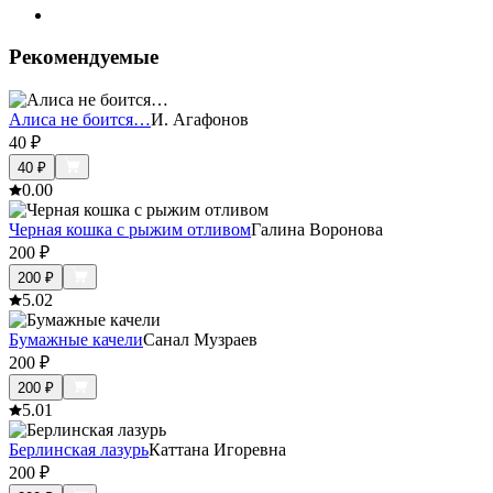
Рекомендуемые
Алиса не боится…
И. Агафонов
40
₽
40
₽
0.0
0
Черная кошка с рыжим отливом
Галина Воронова
200
₽
200
₽
5.0
2
Бумажные качели
Санал Музраев
200
₽
200
₽
5.0
1
Берлинская лазурь
Каттана Игоревна
200
₽