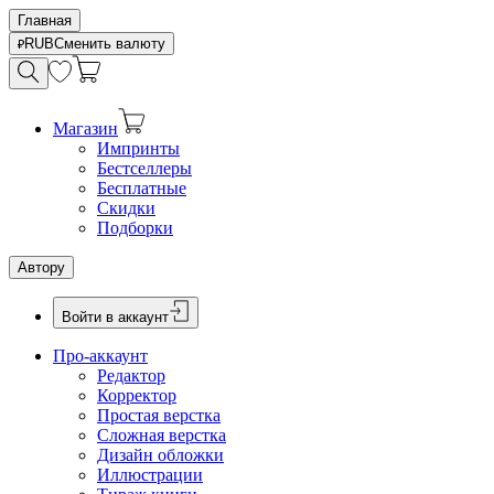
Главная
RUB
Сменить валюту
Магазин
Импринты
Бестселлеры
Бесплатные
Скидки
Подборки
Автору
Войти в аккаунт
Про-аккаунт
Редактор
Корректор
Простая верстка
Сложная верстка
Дизайн обложки
Иллюстрации