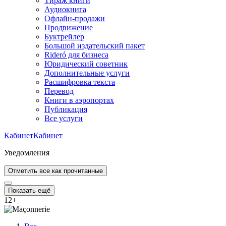
Тираж книги
Аудиокнига
Офлайн-продажи
Продвижение
Буктрейлер
Большой издательский пакет
Rideró для бизнеса
Юридический советник
Дополнительные услуги
Расшифровка текста
Перевод
Книги в аэропортах
Публикация
Все услуги
Кабинет
Кабинет
Уведомления
Отметить все как прочитанные
Показать ещё
12
+