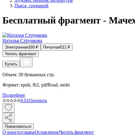
Художественная литература
Пьеса, сценарий
Бесплатный фрагмент - Маче
Наталья Стрункова
Электронная
160
₽
Печатная
511
₽
Читать фрагмент
Купить
Объем:
30
бумажных стр.
Формат:
epub, fb2, pdfRead, mobi
Подробнее
0.0
1
Оценить
Пожаловаться
О книге
отзывы
Оглавление
Читать фрагмент