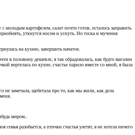
с молодым картофелем, салат почти готов, осталось заправить
 приобнять, уткнутся носом и уснуть. Но тоска и мучения
рнулась на кухню, завершить начатое.
очти в половину дешевле, я так обрадовалась, как будто магазин
кой вертелась по кухне, счастье парило вместе со мной, я была
о не замечала, щебетала про то, как мы жили, как дела
 меня.
ибудь миром..
 семья разобьется, а птички счастья улетят, я не хотела ничего