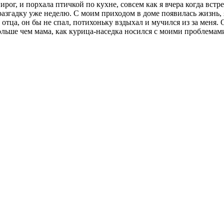
ирог, и порхала птичкой по кухне, совсем как я вчера когда встр
разгадку уже неделю. С моим приходом в доме появилась жизнь, я
 отца, он бы не спал, потихоньку вздыхал и мучился из за меня.
ольше чем мама, как курица-наседка носился с моими проблемами.