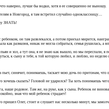
что наверно, лучше бы водки, хотя я ее совершенно не выношу.
ителям в Новгород, я там встретил случайно одноклассницу…
очу ЗНАТЬ!
 с ребенком, он там развлекался, а потом приехал мирится, наигр
ла как размазня, никак не могла собраться, семья рушилась, а в
ьян и зол, а тут она, я не знаю как вышло, но мы переспали, я по
уться, к сыну и тебе, к той которую любил, и люблю, но неделю на
а пьет, синячит, понимаешь, таскает мою дочь по притонам, что он
о хочешь сказать? Головой не ударился? Ты хоть понимаешь чего 
, наше родовое. Там же, на руке, как у сына. Ребенок не виноват,
окойно, зная что мой ребенок страдает!
пришел Олег, стоит и слушает нас несколько минут, мы замолча