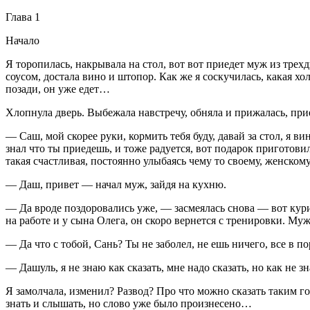
Глава 1
Начало
Я торопилась, накрывала на стол, вот вот приедет муж из тре
соусом, достала вино и штопор. Как же я соскучилась, какая хо
позади, он уже едет…
Хлопнула дверь. Выбежала навстречу, обняла и прижалась, при
— Саш, мой скорее руки, кормить тебя буду, давай за стол, я в
знал что ты приедешь, и тоже радуется, вот подарок приготови
такая счастливая, постоянно улыбаясь чему то своему, женскому
— Даш, привет — начал муж, зайдя на кухню.
— Да вроде поздоровались уже, — засмеялась снова — вот куриц
на работе и у сына Олега, он скоро вернется с тренировки. Муж
— Да что с тобой, Сань? Ты не заболел, не ешь ничего, все в п
— Дашуль, я не знаю как сказать, мне надо сказать, но как не з
Я замолчала, изменил? Развод? Про что можно сказать таким гол
знать и слышать, но слово уже было произнесено…