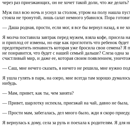
через раз приезжающих, он не хочет такой доли, что же делать?
Муж пил всю ночь и уснул за столом, утром на полу нашла пуст
стояла не тронутой, лишь салат немного убавился. Пора готови
— Даша родная, прости, если мог, я все бы вернул назад, я не х
Я молча поставила завтрак перед мужем, взяла кофе, присела 
и приплод от измены, но еще как проглотить что ребенок будет 
предотвратить ненависть которая уже бросила свои семена? Я п
не понравится, что будет с нашей семьей дальше? Слеза одна за
счастливый мир, и даже ее, которая своим появлением, уничто
— Саш, мне нечего сказать, я ничего не решила, мне нужно поду
Я ушла гулять в парк, на озеро, мне всегда там хорошо думалос
нибудь.
— Мам, привет, как ты, чем занята?
— Привет, шарлотку испекла, приезжай на чай, давно не была, 
— Прости мам, забегалась, дел много было, жди я скоро приеду
Я вернулась к дому, села за руль и поехала к родителям. Я для