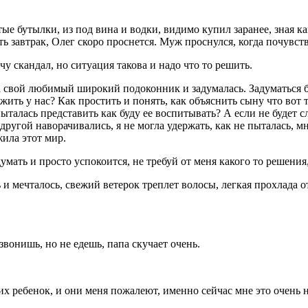
ые бутылки, из под вина и водки, видимо купил заранее, зная ка
ть завтрак, Олег скоро проснется. Муж проснулся, когда почувст
очу скандал, но ситуация такова и надо что то решить.
на свой любимый широкий подоконник и задумалась. Задуматься 
жить у нас? Как простить и понять, как объяснить сыну что вот т
ыталась представить как буду ее воспитывать? А если не будет с
 другой наворачивались, я не могла удержать, как не пыталась, 
жила этот мир.
мать и просто успокоится, не требуй от меня какого то решения,
ь и мечталось, свежий ветерок треплет волосы, легкая прохлада 
звонишь, но не едешь, папа скучает очень.
.
 них ребенок, и они меня пожалеют, именно сейчас мне это очень 