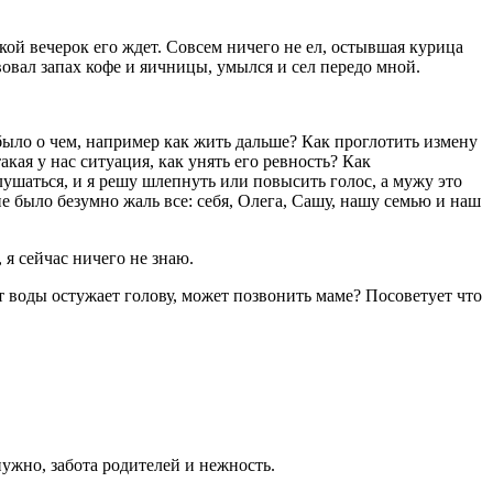
кой вечерок его ждет. Совсем ничего не ел, остывшая курица
вовал запах кофе и яичницы, умылся и сел передо мной.
было о чем, например как жить дальше? Как проглотить измену
акая у нас ситуация, как унять его ревность? Как
лушаться, и я решу шлепнуть или повысить голос, а мужу это
мне было безумно жаль все: себя, Олега, Сашу, нашу семью и наш
 я сейчас ничего не знаю.
от воды остужает голову, может позвонить маме? Посоветует что
нужно, забота родителей и нежность.