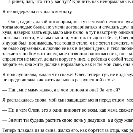
— Привет, пап, что это у вас тут? Кричите, как ненормальные,
Я не выдержала и ушла в комнату.
— Олег, садись, давай поговорим, мы тут с мамой немного ругае
тогда молодые были, не умели договариваться и слушать друг др
куда, наверно взять еще, мало мне было, а тут навстречу однок
позвала в гости, мы там выпили, мне так стыдно сейчас, Олег, 
я дурак был, понимаешь, так тошно стало, я не хотел изменять
не было серьезных, я люблю ее как в первый день, и тебя люблю
таскается по бомжатникам, мне позвонил одноклассник, он знал ч
справится не могут, деньги ворует у них, а ребенка с собой тас
забрать ее, она жить должна нормально, как и ты мой сын, она 
Я подслушивала, ждала что скажет Олег, теперь тут, не видя му
не представляла как жить дальше в разрушенной семье.
— Пап, мне маму жалко, а в чем виновата она? За что ей?
Я расплакалась снова, мой сын защищает меня перед отцом, моя
— Ни в чем Олеж, это я один виноват во всем, как мама скажет, 
— Значит ты будешь растить свою дочь у дедушки, а я буду жда
Теперь плакала из за сына, жалко его, как борется за отца, как