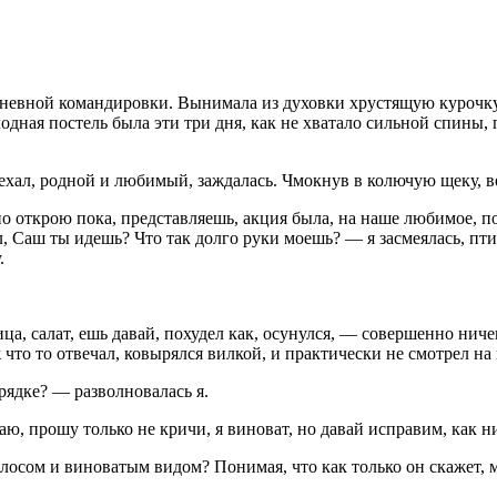
хдневной командировки. Вынимала из духовки хрустящую курочку 
лодная постель была эти три дня, как не хватало сильной спины,
ехал, родной и любимый, заждалась. Чмокнув в колючую щеку, ве
ино открою пока, представляешь, акция была, на наше любимое, п
л, Саш ты идешь? Что так долго руки моешь? — я засмеялась, птич
.
а, салат, ешь давай, похудел как, осунулся, — совершенно ничег
 что то отвечал, ковырялся вилкой, и практически не смотрел на
орядке? — разволновалась я.
наю, прошу только не кричи, я виноват, но давай исправим, как н
осом и виноватым видом? Понимая, что как только он скажет, моя