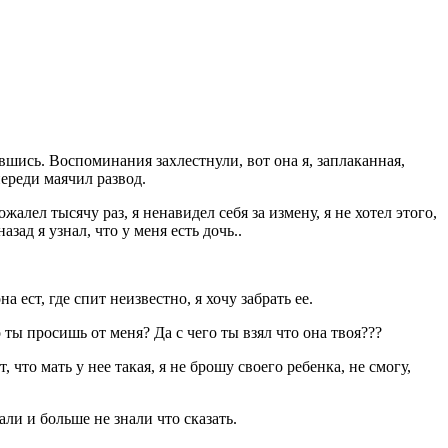
авшись. Воспоминания захлестнули, вот она я, заплаканная,
переди маячил развод.
жалел тысячу раз, я ненавидел себя за измену, я не хотел этого,
зад я узнал, что у меня есть дочь..
а ест, где спит неизвестно, я хочу забрать ее.
ты просишь от меня? Да с чего ты взял что она твоя???
 что мать у нее такая, я не брошу своего ребенка, не смогу,
ли и больше не знали что сказать.