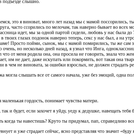
 в подъезде слышно.
мся, это я виноват, много лет назад мы с мамой поссорились, ты
уга, часто ссорились по мелочам, так наверно бывает во всех мо
лассница идет, мы за одной партой сидели, любовь у нас была до 
я в твоих глазах подонок наверно теперь,
секс
у нас был, а на утр
 маме! Просто пойми, сынок, мы с мамой помирились, ты же сам 
 очень, но несколько дней назад, я узнал что Инга, одноклассниц
то от меня родила она, она просила не говорить, знала что женат,
кает, им не дает, даже искупать или покормить, вот такая она тва
ни в чем не виновата, за ошибки взрослых, не должен страдать р
жа могла слышать все от самого начала, уже без эмоций, одна по
 маленькая гордость, понимает чувства матери.
так и будет, если захочет я уйду, уеду к дедушке, навещать тебя 
ть когда ты навестишь? Круто ты придумал, пап, справедливо все
 ревнует и уже страдает сейчас, ясно представляя что значит «буд