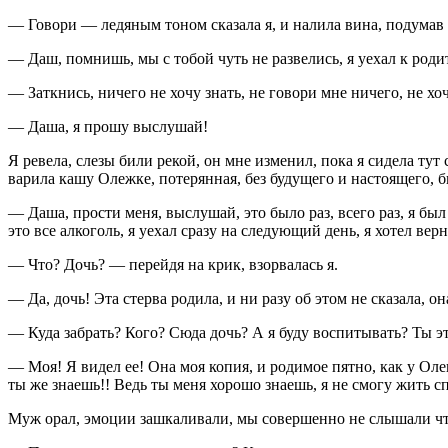
— Говори — ледяным тоном сказала я, и налила вина, подумав 
— Даш, помнишь, мы с тобой чуть не развелись, я уехал к род
— Заткнись, ничего не хочу знать, не говори мне ничего, не х
— Даша, я прошу выслушай!
Я ревела, слезы били рекой, он мне изменил, пока я сидела тут
варила кашу Олежке, потерянная, без будущего и настоящего, бы
— Даша, прости меня, выслушай, это было раз, всего раз, я был п
это все
алкогол
ь, я уехал сразу на следующий день, я хотел верн
— Что? Дочь? — перейдя на крик, взорвалась я.
— Да, дочь! Эта стерва родила, и ни разу об этом не сказала, он
— Куда забрать? Кого? Сюда дочь? А я буду воспитывать? Ты эт
— Моя! Я видел ее! Она моя копия, и родимое пятно, как у Олега
ты же знаешь!! Ведь ты меня хорошо знаешь, я не смогу жить сп
Муж орал, эмоции зашкаливали, мы совершенно не слышали что 