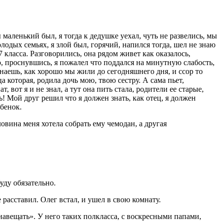
 маленький был, я тогда к дедушке уехал, чуть не развелись, мы
лодых семьях, я злой был, горячий, напился тогда, шел не знаю
7 класса. Разговорились, она рядом живет как оказалось,
о, проснувшись, я пожалел что поддался на минутную слабость,
знаешь, как хорошо мы жили до сегодняшнего дня, и ссор то
а которая, родила дочь мою, твою сестру. А сама пьет,
 вот я и не знал, а тут она пить стала, родители ее старые,
рь! Мой друг решил что я должен знать, как отец, я должен
ебенок.
ловина меня хотела собрать ему чемодан, а другая
буду обязательно.
 расставил. Олег встал, и ушел в свою комнату.
у навещать». У него таких полкласса, с воскресными папами,