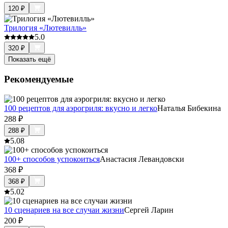
120
₽
Трилогия «Лютевилль»
5.0
320
₽
Показать ещё
Рекомендуемые
100 рецептов для аэрогриля: вкусно и легко
Наталья Бибекина
288
₽
288
₽
5.0
8
100+ способов успокоиться
Анастасия Левандовски
368
₽
368
₽
5.0
2
10 сценариев на все случаи жизни
Сергей Ларин
200
₽