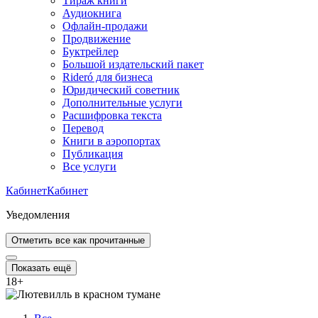
Тираж книги
Аудиокнига
Офлайн-продажи
Продвижение
Буктрейлер
Большой издательский пакет
Rideró для бизнеса
Юридический советник
Дополнительные услуги
Расшифровка текста
Перевод
Книги в аэропортах
Публикация
Все услуги
Кабинет
Кабинет
Уведомления
Отметить все как прочитанные
Показать ещё
18
+