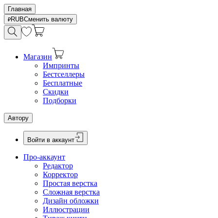
Главная
RUB
Сменить валюту
Магазин
Импринты
Бестселлеры
Бесплатные
Скидки
Подборки
Автору
Войти в аккаунт
Про-аккаунт
Редактор
Корректор
Простая верстка
Сложная верстка
Дизайн обложки
Иллюстрации