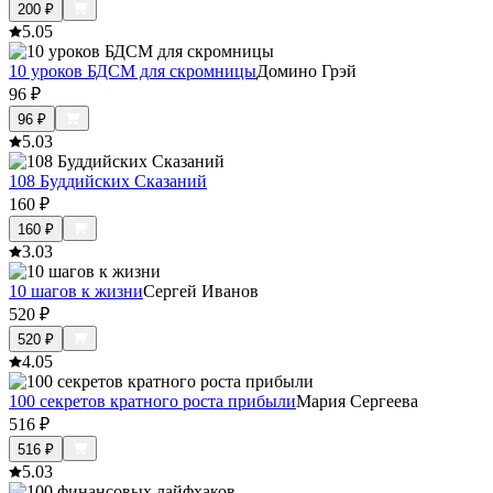
200
₽
5.0
5
10 уроков БДСМ для скромницы
Домино Грэй
96
₽
96
₽
5.0
3
108 Буддийских Сказаний
160
₽
160
₽
3.0
3
10 шагов к жизни
Сергей Иванов
520
₽
520
₽
4.0
5
100 секретов кратного роста прибыли
Мария Сергеева
516
₽
516
₽
5.0
3