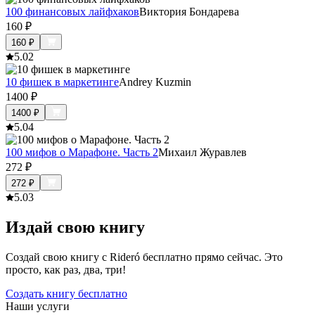
100 финансовых лайфхаков
Виктория Бондарева
160
₽
160
₽
5.0
2
10 фишек в маркетинге
Andrey Kuzmin
1400
₽
1400
₽
5.0
4
100 мифов о Марафоне. Часть 2
Михаил Журавлев
272
₽
272
₽
5.0
3
Издай свою книгу
Создай свою книгу с Rideró бесплатно прямо сейчас. Это
просто, как раз, два, три!
Создать книгу бесплатно
Наши услуги