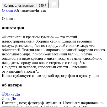
Купить
электронную — 240 ₽
О книге
Оглавление
Читать
О книге
аннотация
«Лютевилль в красном тумане» — это третий
иллюстрированный сборник серии. Сладкий весенний
воздух, разлетающийся по городу, ещё сильнее закружил
обитателей Лютевилля в импровизированной карусели своего
небольшого мира, приближая весенний бал и… новую
опасность в виде красного мистического тумана, способного
навредить городу или вовсе стереть его с лица Земли.
Найдётся ли человек, способный спасти Лютевилль
от нависшей угрозы?…
Книга публикуется в авторской орфографии и пунктуации
об авторе
Лина Ди
Писатель, поэт, фотограф, музыкант. Номинант национальной