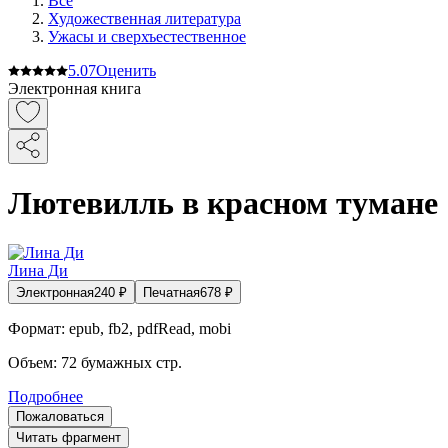
Все
Художественная литература
Ужасы и сверхъестественное
5.0
7
Оценить
Электронная книга
Лютевилль в красном тумане
Лина Ди
Электронная
240
₽
Печатная
678
₽
Формат:
epub, fb2, pdfRead, mobi
Объем:
72
бумажных стр.
Подробнее
Пожаловаться
Читать фрагмент