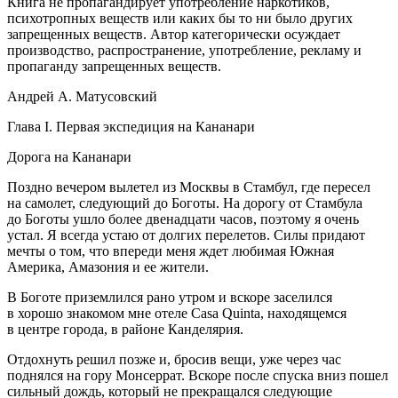
Книга не пропагандирует употребление наркотиков,
психотропных веществ или каких бы то ни было других
запрещенных веществ. Автор категорически осуждает
производство, распространение, употребление, рекламу и
пропаганду запрещенных веществ.
Андрей А. Матусовский
Глава I. Первая экспедиция на Кананари
Дорога на Кананари
Поздно вечером вылетел из Москвы в Стамбул, где пересел
на самолет, следующий до Боготы. На дорогу от Стамбула
до Боготы ушло более двенадцати часов, поэтому я очень
устал. Я всегда устаю от долгих перелетов. Силы придают
мечты о том, что впереди меня ждет любимая Южная
Америка, Амазония и ее жители.
В Боготе приземлился рано утром и вскоре заселился
в хорошо знакомом мне отеле Casa Quinta, находящемся
в центре города, в районе Канделярия.
Отдохнуть решил позже и, бросив вещи, уже через час
поднялся на гору Монсеррат. Вскоре после спуска вниз пошел
сильный дождь, который не прекращался следующие