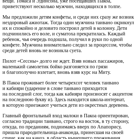
вещи. Томаса и Эдинсона, уже посещавших Пакоа,
приветствуют несколько мужчин, находящихся в толпе.
Мы предложили детям конфеты, и среди них сразу же возник
нездоровый ажиотаж. Тогда один мужчина таивано окрикнул
их и спокойно и деловито построил детей в колонну. Дети
подчинились его воле, и суматоха прекратилась. Каждый
ребенок, чья очередь подошла, получил в руки по одной
конфете. Мужчина внимательно следил за процессом, чтобы
среди детей вновь не возникла суета.
Пилот «Сессны» долго не ждет. Взяв новых пассажиров,
маленький самолетик бойко разгоняется по грязи
и благополучно взлетает, вновь взяв курс на Миту.
В Пакоа проживает более четырехсот человек таивано
и кабияри (ударение в слове таивано приходится
на последний слог, тогда как кабияри произносят с акцентом
на последнюю букву и). Здесь находится школа-интернат,
в которую приезжают учиться дети из окрестных деревень.
Главный фронтальный вход малоки в Пакоа ориентирован,
согласно традиции таивано, строго на восток, в ту сторону,
откуда, по преданиям, поднимаясь вверх по Апапорису,
пришла прародительница-анаконда, принесшая на своей
спине, как на каноэ, в область нынешнего проживания