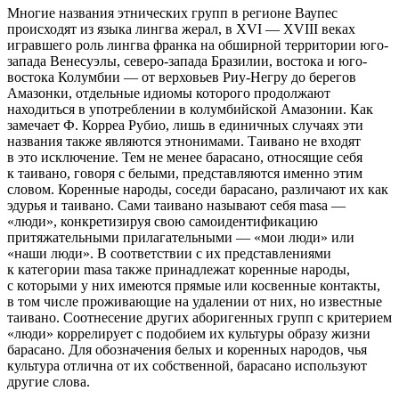
Многие названия этнических групп в регионе Ваупес
происходят из языка лингва жерал, в XVI — XVIII веках
игравшего роль лингва франка на обширной территории юго-
запада Венесуэлы, северо-запада Бразилии, востока и юго-
востока Колумбии — от верховьев Риу-Негру до берегов
Амазонки, отдельные идиомы которого продолжают
находиться в употреблении в колумбийской Амазонии. Как
замечает Ф. Корреа Рубио, лишь в единичных случаях эти
названия также являются этнонимами. Таивано не входят
в это исключение. Тем не менее барасано, относящие себя
к таивано, говоря с белыми, представляются именно этим
словом. Коренные народы, соседи барасано, различают их как
эдурья и таивано. Сами таивано называют себя masa —
«люди», конкретизируя свою самоидентификацию
притяжательными прилагательными — «мои люди» или
«наши люди». В соответствии с их представлениями
к категории masa также принадлежат коренные народы,
с которыми у них имеются прямые или косвенные контакты,
в том числе проживающие на удалении от них, но известные
таивано. Соотнесение других аборигенных групп с критерием
«люди» коррелирует с подобием их культуры образу жизни
барасано. Для обозначения белых и коренных народов, чья
культура отлична от их собственной, барасано используют
другие слова.