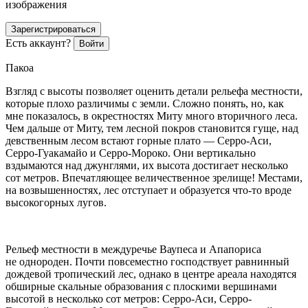
изображения
Зарегистрироваться
Есть аккаунт?
Войти
Пакоа
Взгляд с высоты позволяет оценить детали рельефа местности,
которые плохо различимы с земли. Сложно понять, но, как
мне показалось, в окрестностях Миту много вторичного леса.
Чем дальше от Миту, тем лесной покров становится гуще, над
девственным лесом встают горные плато — Серро-Аси,
Серро-Гуакамайо и Серро-Мороко. Они вертикально
вздымаются над джунглями, их высота достигает несколько
сот метров. Впечатляющее величественное зрелище! Местами,
на возвышенностях, лес отступает и образуется что-то вроде
высокогорных лугов.
Рельеф местности в междуречье Ваупеса и Апапориса
не однороден. Почти повсеместно господствует равнинный
дождевой тропический лес, однако в центре ареала находятся
обширные скальные образования с плоскими вершинами
высотой в несколько сот метров: Серро-Аси, Серро-