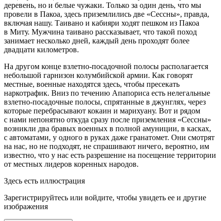
деревень, но и белые чужаки. Только за один день, что мы
провели в Пакоа, здесь приземлились две «Сессны», правда,
включая нашу. Таивано и кабияри ходят пешком из Пакоа
в Миту. Мужчина таивано рассказывает, что такой поход
занимает несколько дней, каждый день проходят более
двадцати километров.
На другом конце взлетно-посадочной полосы располагается
небольшой гарнизон колумбийской армии. Как говорят
местные, военные находятся здесь, чтобы пресекать
наркотрафик. Вниз по течению Апапориса есть нелегальные
взлетно-посадочные полосы, спрятанные в джунглях, через
которые перебрасывают кокаин и марихуану. Вот и рядом
с нами непонятно откуда сразу после приземления «Сессны»
возникли два бравых военных в полной амуниции, в касках,
с автоматами, у одного в руках даже гранатомет. Они смотрят
на нас, но не подходят, не спрашивают ничего, вероятно, им
известно, что у нас есть разрешение на посещение территории
от местных лидеров коренных народов.
Здесь есть иллюстрация
Зарегистрируйтесь или войдите, чтобы увидеть ее и другие
изображения