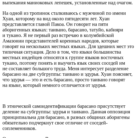
выпекания маниоковых лепешек, установленные над очагом.
На одной из тропинок сталкиваюсь с мужчиной по имени
Хуан, которому на вид около пятидесяти лет. Хуан
представляется главой Пакоа. Он говорит на пяти
аборигенных языках: таивано, барасано, татуйо, кабияри
и тукано. Я не первый раз встречаю в колумбийской
Амазонии представителей коренных народов, которые
говорят на нескольких местных языках. Для здешних мест это
типичная ситуация. Дело в том, что языки большинства
местных индейцев относятся к группе языков восточных
тукано, поэтому понять и выучить язык своих соседей им
не составляет большого труда. Меня интересует разделение
барасано на две субгруппы: таивано и эдурья. Хуан поясняет,
что эдурья — это и есть барасано, просто таивано говорят
на языке, который немного отличается от эдурья.
В этнической самоидентификации барасано присутствует
деление на субгруппы: эдурья и таивано. Данная оппозиция
принципиальна для барасано, в разных общинах аборигены
обязательно подчеркнут свое отличие от соседей-
соплеменников.