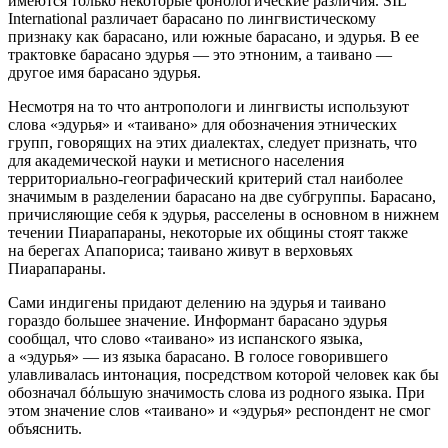
имеются только некоторые фонологические различия. SIL
International различает барасано по лингвистическому
признаку как барасано, или южные барасано, и эдурья. В ее
трактовке барасано эдурья — это этноним, а таивано —
другое имя барасано эдурья.
Несмотря на то что антропологи и лингвисты используют
слова «эдурья» и «таивано» для обозначения этнических
групп, говорящих на этих диалектах, следует признать, что
для академической науки и метисного населения
территориально-географический критерий стал наиболее
значимым в разделении барасано на две субгруппы. Барасано,
причисляющие себя к эдурья, расселены в основном в нижнем
течении Пиарапараны, некоторые их общины стоят также
на берегах Апапориса; таивано живут в верховьях
Пиарапараны.
Сами индигены придают делению на эдурья и таивано
гораздо большее значение. Информант барасано эдурья
сообщал, что слово «таивано» из испанского языка,
а «эдурья» — из языка барасано. В голосе говорившего
улавливалась интонация, посредством которой человек как бы
обозначал бόльшую значимость слова из родного языка. При
этом значение слов «таивано» и «эдурья» респондент не смог
объяснить.