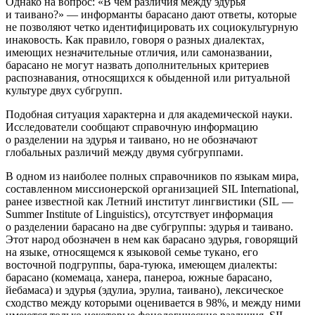
Однако на вопрос: «В чем различия между эдурья
и таивано?» — информанты барасано дают ответы, которые
не позволяют четко идентифицировать их социокультурную
инаковость. Как правило, говоря о разных диалектах,
имеющих незначительные отличия, или самоназвании,
барасано не могут назвать дополнительных критериев
распознавания, относящихся к обыденной или ритуальной
культуре двух субгрупп.
Подобная ситуация характерна и для академической науки.
Исследователи сообщают справочную информацию
о разделении на эдурья и таивано, но не обозначают
глобальных различий между двумя субгруппами.
В одном из наиболее полных справочников по языкам мира,
составленном миссионерской организацией SIL International,
ранее известной как Летний институт лингвистики (SIL —
Summer Institute of Linguistics), отсутствует информация
о разделении барасано на две субгруппы: эдурья и таивано.
Этот народ обозначен в нем как барасано эдурья, говорящий
на языке, относящемся к языковой семье тукано, его
восточной подгруппы, бара-туюка, имеющем диалекты:
барасано (комемаца, ханера, панероа, южные барасано,
йебамаса) и эдурья (эдулиа, эрулиа, таивано), лексическое
сходство между которыми оценивается в 98%, и между ними