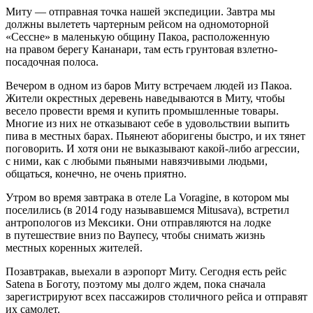
Миту — отправная точка нашей экспедиции. Завтра мы
должны вылететь чартерным рейсом на одномоторной
«Сессне» в маленькую общину Пакоа, расположенную
на правом берегу Кананари, там есть грунтовая взлетно-
посадочная полоса.
Вечером в одном из баров Миту встречаем людей из Пакоа.
Жители окрестных деревень наведываются в Миту, чтобы
весело провести время и купить промышленные товары.
Многие из них не отказывают себе в удовольствии выпить
пива в местных барах. Пьянеют аборигены быстро, и их тянет
поговорить. И хотя они не выказывают какой-либо агрессии,
с ними, как с любыми пьяными навязчивыми людьми,
общаться, конечно, не очень приятно.
Утром во время завтрака в отеле La Voragine, в котором мы
поселились (в 2014 году называвшемся Mitusava), встретил
антропологов из Мексики. Они отправляются на лодке
в путешествие вниз по Ваупесу, чтобы снимать жизнь
местных коренных жителей.
Позавтракав, выехали в аэропорт Миту. Сегодня есть рейс
Satena в Боготу, поэтому мы долго ждем, пока сначала
зарегистрируют всех пассажиров столичного рейса и отправят
их самолет.