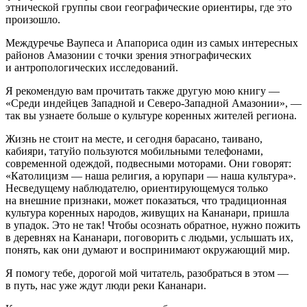
этнической группы свои географические ориентиры, где это
произошло.
Междуречье Ваупеса и Апапориса один из самых интересных
районов Амазонии с точки зрения этнографических
и антропологических исследований.
Я рекомендую вам прочитать также другую мою книгу —
«Среди индейцев Западной и Северо-Западной Амазонии», —
так вы узнаете больше о культуре коренных жителей региона.
Жизнь не стоит на месте, и сегодня барасано, таивано,
кабияри, татуйо пользуются мобильными телефонами,
современной одеждой, подвесными моторами. Они говорят:
«Католицизм — наша религия, а юрупари — наша культура».
Несведущему наблюдателю, ориентирующемуся только
на внешние признаки, может показаться, что традиционная
культура коренных народов, живущих на Кананари, пришла
в упадок. Это не так! Чтобы осознать обратное, нужно пожить
в деревнях на Кананари, поговорить с людьми, услышать их,
понять, как они думают и воспринимают окружающий мир.
Я помогу тебе, дорогой мой читатель, разобраться в этом —
в путь, нас уже ждут люди реки Кананари.