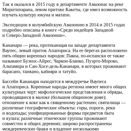
Так я оказался в 2015 году в департаменте Амазонас на реке
Миритипарана, левом притоке Какеты, где имел возможность
изучать культуру юкуна и матапи.
Экспедиции в колумбийскую Амазонию в 2014 и 2015 годах
подробно описаны в книге «Среди индейцев Западной
и Северо-Западной Амазонии».
Кананари — река, протекающая на западе департамента
Ваупес, левый приток Апапориса. На ее берегах расположено
пять общин коренных народов: Пакоа, по-испански ее также
называют Буэнос-Айрес, Чаркон-Бланко, Пуэрто-Мороко,
Альтамира и Сан-Хосе-дель-Кананари, в которых проживают
барасано, таивано, кабияри и татуйо.
Бассейн Кананари находится в междуречье Ваупеса
и Апапориса. Коренные народы региона имеют много общих
культурных черт: мифологические представления и обряды,
проводящиеся в малоке (большом общинном доме);
отношение к коке как к священному растению; святилища —
различные географические объекты: горы, пороги, реки
и водопады; унифицированные формы предметов быта
и культа; различные этнические группы проживают
совместно в общих деревнях; широко распространены
междеревенские браки и владение несколькими