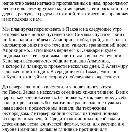
непонятно зачем негласно приставленных к нам, продолжают
нести свою службу, уныло коротая время в тени раскидистого
дерева, растущего рядом с хижиной, так ничего не спрашивая
и не подходя к нам.
Мы планируем переночевать в Пакоа и на следующее утро
отправиться в долгое путешествие. Сначала спустимся вниз
по Кананари и войдем в Апапорис, чтобы, пройдя несколько
километров вниз по его течению, увидеть грандиозный порог
Хирихиримо. Затем вновь вернемся в Кананари и будем
подниматься к ее верховьям. Где-то там в верхнем течении
Кананари располагается община таивано Альтамира,
в которой я планирую провести несколько дней. В Альтамиру
я должен прийти один. В середине пути Томас, Эдинсон
и Хулиан хотят уйти в сторону и обследовать окрестности.
До вечера еще много времени, и я пошел прогуляться
по Пакоа. Зашел в несколько семейных хижин таивано. В них
царил, как мне показалось, беспорядок, хотя, наверное, у себя
в квартире, казалось бы, хаотичное расположение нужных
нам вещей и предметов мы назвали бы творческим
беспорядком. Интерьер жилищ состоял из традиционных
и современных вещей. Среди традиционных преобладали
деревянные весла конической формы, терки для растирания
клубней маниока, большие глиняные противни для