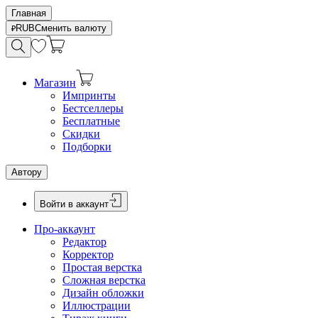
Главная
RUB
Сменить валюту
Магазин
Импринты
Бестселлеры
Бесплатные
Скидки
Подборки
Автору
Войти в аккаунт
Про-аккаунт
Редактор
Корректор
Простая верстка
Сложная верстка
Дизайн обложки
Иллюстрации