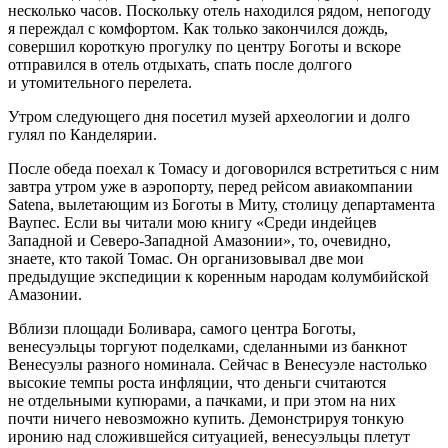
несколько часов. Поскольку отель находился рядом, непогоду
я переждал с комфортом. Как только закончился дождь,
совершил короткую прогулку по центру Боготы и вскоре
отправился в отель отдыхать, спать после долгого
и утомительного перелета.
Утром следующего дня посетил музей археологии и долго
гулял по Канделярии.
После обеда поехал к Томасу и договорился встретиться с ним
завтра утром уже в аэропорту, перед рейсом авиакомпании
Satena, вылетающим из Боготы в Миту, столицу департамента
Ваупес. Если вы читали мою книгу «Среди индейцев
Западной и Северо-Западной Амазонии», то, очевидно,
знаете, кто такой Томас. Он организовывал две мои
предыдущие экспедиции к коренным народам колумбийской
Амазонии.
Вблизи площади Боливара, самого центра Боготы,
венесуэльцы торгуют поделками, сделанными из банкнот
Венесуэлы разного номинала. Cейчас в Венесуэле настолько
высокие темпы роста инфляции, что деньги считаются
не отдельными купюрами, а пачками, и при этом на них
почти ничего невозможно купить. Демонстрируя тонкую
иронию над сложившейся ситуацией, венесуэльцы плетут