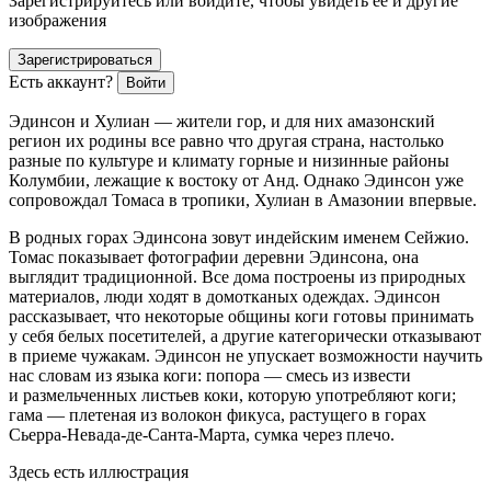
Зарегистрируйтесь или войдите, чтобы увидеть ее и другие
изображения
Зарегистрироваться
Есть аккаунт?
Войти
Эдинсон и Хулиан — жители гор, и для них амазонский
регион их родины все равно что другая страна, настолько
разные по культуре и климату горные и низинные районы
Колумбии, лежащие к востоку от Анд. Однако Эдинсон уже
сопровождал Томаса в тропики, Хулиан в Амазонии впервые.
В родных горах Эдинсона зовут индейским именем Сейжио.
Томас показывает фотографии деревни Эдинсона, она
выглядит традиционной. Все дома построены из природных
материалов, люди ходят в домотканых одеждах. Эдинсон
рассказывает, что некоторые общины коги готовы принимать
у себя белых посетителей, а другие категорически отказывают
в приеме чужакам. Эдинсон не упускает возможности научить
нас словам из языка коги: попора — смесь из извести
и размельченных листьев коки, которую употребляют коги;
гама — плетеная из волокон фикуса, растущего в горах
Сьерра-Невада-де-Санта-Марта, сумка через плечо.
Здесь есть иллюстрация