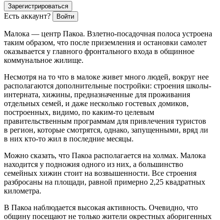
Зарегистрироваться
Есть аккаунт?
Войти
Малока — центр Пакоа. Взлетно-посадочная полоса устроена
таким образом, что после приземления и остановки самолет
оказывается у главного фронтального входа в общинное
коммунальное жилище.
Несмотря на то что в малоке живет много людей, вокруг нее
располагаются дополнительные постройки: строения школы-
интерната, хижины, предназначенные для проживания
отдельных семей, и даже несколько гостевых домиков,
построенных, видимо, по каким-то целевым
правительственным программам для привлечения туристов
в регион, которые смотрятся, однако, запущенными, вряд ли
в них кто-то жил в последние месяцы.
Можно сказать, что Пакоа располагается на холмах. Малока
находится у подножия одного из них, а большинство
семейных хижин стоит на возвышенности. Все строения
разбросаны на площади, равной примерно 2,25 квадратных
километра.
В Пакоа наблюдается высокая активность. Очевидно, что
общину посещают не только жители окрестных аборигенных