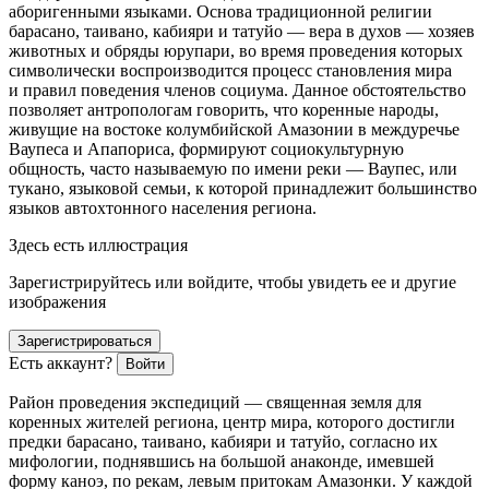
аборигенными языками. Основа традиционной религии
барасано, таивано, кабияри и татуйо — вера в духов — хозяев
животных и обряды юрупари, во время проведения которых
символически воспроизводится процесс становления мира
и правил поведения членов социума. Данное обстоятельство
позволяет антропологам говорить, что коренные народы,
живущие на востоке колумбийской Амазонии в междуречье
Ваупеса и Апапориса, формируют социокультурную
общность, часто называемую по имени реки — Ваупес, или
тукано, языковой семьи, к которой принадлежит большинство
языков автохтонного населения региона.
Здесь есть иллюстрация
Зарегистрируйтесь или войдите, чтобы увидеть ее и другие
изображения
Зарегистрироваться
Есть аккаунт?
Войти
Район проведения экспедиций — священная земля для
коренных жителей региона, центр мира, которого достигли
предки барасано, таивано, кабияри и татуйо, согласно их
мифологии, поднявшись на большой анаконде, имевшей
форму каноэ, по рекам, левым притокам Амазонки. У каждой