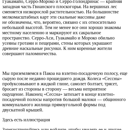
Гуакамайо, Серро-Мороко и Серро-Голондринас — крайняя
западная часть Гвианского плоскогорья. На вершинах лес
сменяется низкорослой растительностью. На большинстве
мелкомасштабных карт эти скальные массивы даже
не обозначены, что, вероятно, связано с их относительно
небольшой высотой. Тем не менее все они хорошо знакомы
местному населению и маркируют их сакральное
пространство. Серро-Аси, Гуакамайо и Мороко обильно
усеяны гротами и пещерами, стены которых украшают
древние наскальные рисунки. К ним коренные жители
совершают паломничества.
Мы приземляемся в Пакоа на взлетно-посадочную полосу, еще
сырую после недавно прошедшего дождя. Колеса «Сессны»
пробуксовывают в жидкой глине, самолет болтает, трясет,
бросает из стороны в сторону — весьма неприятное
ощущение. Наконец «Сессна» затихает в конце взлетно-
посадочной полосы напротив большой малоки — общинного
коммунального жилища прямоугольной формы под
двускатной крышей.
Здесь есть иллюстрация
Зарегистрируйтесь или войдите, чтобы увидеть ее и другие