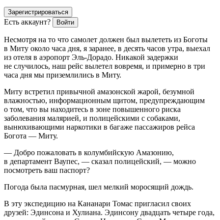
Зарегистрироваться
Есть аккаунт?
Войти
Несмотря на то что самолет должен был вылететь из Боготы
в Миту около часа дня, я заранее, в десять часов утра, выехал
из отеля в аэропорт Эль-Дорадо. Никакой задержки
не случилось, наш рейс вылетел вовремя, и примерно в три
часа дня мы приземлились в Миту.
Миту встретил привычной амазонской жарой, безумной
влажностью, информационным щитом, предупреждающим
о том, что вы находитесь в зоне повышенного риска
заболевания малярией, и полицейскими с собаками,
вынюхивающими наркотики в багаже пассажиров рейса
Богота — Миту.
— Добро пожаловать в колумбийскую Амазонию,
в департамент Ваупес, — сказал полицейский, — можно
посмотреть ваш паспорт?
Погода была пасмурная, шел мелкий моросящий дождь.
В эту экспедицию на Кананари Томас пригласил своих
друзей: Эдинсона и Хулиана. Эдинсону двадцать четыре года,