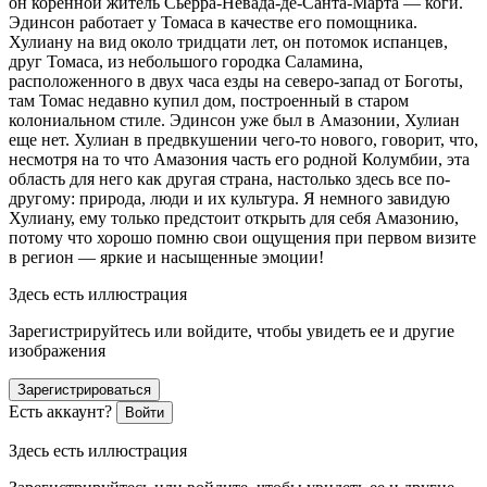
он коренной житель Сьерра-Невада-де-Санта-Марта — коги.
Эдинсон работает у Томаса в качестве его помощника.
Хулиану на вид около тридцати лет, он потомок испанцев,
друг Томаса, из небольшого городка Саламина,
расположенного в двух часа езды на северо-запад от Боготы,
там Томас недавно купил дом, построенный в старом
колониальном стиле. Эдинсон уже был в Амазонии, Хулиан
еще нет. Хулиан в предвкушении чего-то нового, говорит, что,
несмотря на то что Амазония часть его родной Колумбии, эта
область для него как другая страна, настолько здесь все по-
другому: природа, люди и их культура. Я немного завидую
Хулиану, ему только предстоит открыть для себя Амазонию,
потому что хорошо помню свои ощущения при первом визите
в регион — яркие и насыщенные эмоции!
Здесь есть иллюстрация
Зарегистрируйтесь или войдите, чтобы увидеть ее и другие
изображения
Зарегистрироваться
Есть аккаунт?
Войти
Здесь есть иллюстрация