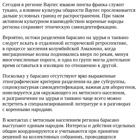
Сегодня в регионе Ваупес языком лингва франка служит
тукано, а влияние культуры общности Ваупес прослеживается
дальше условных границ ее распространения. При таком
активном культурном взаимодействии коренные народы
региона сохраняют этническую самоидентификацию.
Вероятно, истоки разделения барасано на эдурья и таивано
следует искать в отдаленной исторической ретроспективе,
в процессе заселения колумбийской Амазонии, когда
миграционные волны поднимались вверх по рекам, минуя
многочисленные пороги, и одна из групп могла длительное
время оставаться в изоляции по отношению к другой.
Поскольку у барасано отсутствуют ярко выраженные
этнографические критерии разделения на две субгруппы,
социокультурная самоидентификация, важная для аборигенов,
нивелируется для окружающего их метисного населения,
и разграничение на эдурья и таивано чаще всего можно
встретить в специализированной литературе и в разговорах
с коренными народами.
В контактах с метисным населением региона барасано
выступают единым народом. Интересы и действия отдельных
общин координируются и учитываются при принятии
решений на коллективных собраниях, проводящихся