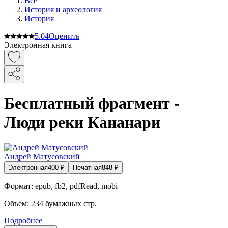
Все
История и археология
История
5.0
4
Оценить
Электронная книга
Бесплатный фрагмент -
Люди реки Кананари
Андрей Матусовский
Электронная
400
₽
Печатная
848
₽
Формат:
epub, fb2, pdfRead, mobi
Объем:
234
бумажных стр.
Подробнее