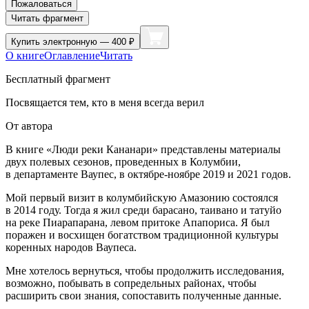
Пожаловаться
Читать фрагмент
Купить
электронную — 400 ₽
О книге
Оглавление
Читать
Бесплатный фрагмент
Посвящается тем, кто в меня всегда верил
От автора
В книге «Люди реки Кананари» представлены материалы
двух полевых сезонов, проведенных в Колумбии,
в департаменте Ваупес, в октябре-ноябре 2019 и 2021 годов.
Мой первый визит в колумбийскую Амазонию состоялся
в 2014 году. Тогда я жил среди барасано, таивано и татуйо
на реке Пиарапарана, левом притоке Апапориса. Я был
поражен и восхищен богатством традиционной культуры
коренных народов Ваупеса.
Мне хотелось вернуться, чтобы продолжить исследования,
возможно, побывать в сопредельных районах, чтобы
расширить свои знания, сопоставить полученные данные.