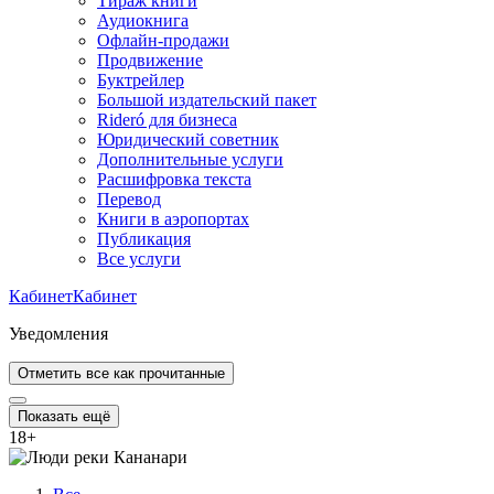
Тираж книги
Аудиокнига
Офлайн-продажи
Продвижение
Буктрейлер
Большой издательский пакет
Rideró для бизнеса
Юридический советник
Дополнительные услуги
Расшифровка текста
Перевод
Книги в аэропортах
Публикация
Все услуги
Кабинет
Кабинет
Уведомления
Отметить все как прочитанные
Показать ещё
18
+