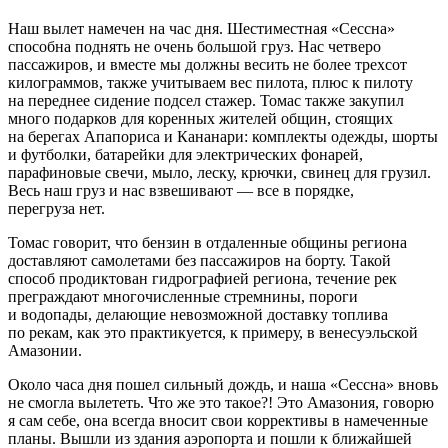
Наш вылет намечен на час дня. Шестиместная «Сессна»
способна поднять не очень большой груз. Нас четверо
пассажиров, и вместе мы должны весить не более трехсот
килограммов, также учитываем вес пилота, плюс к пилоту
на переднее сидение подсел стажер. Томас также закупил
много подарков для коренных жителей общин, стоящих
на берегах Апапориса и Кананари: комплекты одежды, шорты
и футболки, батарейки для электрических фонарей,
парафиновые свечи, мыло, леску, крючки, свинец для грузил.
Весь наш груз и нас взвешивают — все в порядке,
перегруза нет.
Томас говорит, что бензин в отдаленные общины региона
доставляют самолетами без пассажиров на борту. Такой
способ продиктован гидрографией региона, течение рек
преграждают многочисленные стремнины, пороги
и водопады, делающие невозможной доставку топлива
по рекам, как это практикуется, к примеру, в венесуэльской
Амазонии.
Около часа дня пошел сильный дождь, и наша «Сессна» вновь
не смогла вылететь. Что же это такое?! Это Амазония, говорю
я сам себе, она всегда вносит свои коррективы в намеченные
планы. Вышли из здания аэропорта и пошли к ближайшей