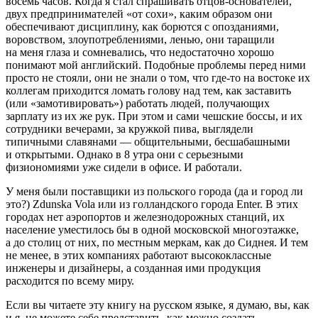
восемь часов. Когда я стал спрашивать отцов-основателей,
двух предпринимателей «от сохи», каким образом они
обеспечивают дисциплину, как борются с опозданиями,
воровством, злоупотреблениями, ленью, они таращили
на меня глаза и сомневались, что недостаточно хорошо
понимают мой английский. Подобные проблемы перед ними
просто не стояли, они не знали о том, что где-то на востоке их
коллегам приходится ломать голову над тем, как заставить
(или «замотивировать») работать людей, получающих
зарплату из их же рук. При этом и сами чешские боссы, и их
сотрудники вечерами, за кружкой пива, выглядели
типичными славянами — общительными, бесшабашными
и открытыми. Однако в 8 утра они с серьезными
физиономиями уже сидели в офисе. И работали.
У меня были поставщики из польского города (да и город ли
это?) Zdunska Vola или из голландского города Enter. В этих
городах нет аэропортов и железнодорожных станций, их
население уместилось бы в одной московской многоэтажке,
а до столиц от них, по местным меркам, как до Сиднея. И тем
не менее, в этих компаниях работают высококлассные
инженеры и дизайнеры, а созданная ими продукция
расходится по всему миру.
Если вы читаете эту книгу на русском языке, я думаю, вы, как
и я, не можете себе представить, как можно создать