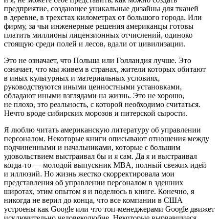
предприятие, создающее уникальные дизайны для тканей
в деревне, в трехстах километрах от большого города. Или
фирму, за чьи инженерные решения
америк
анцы готовы
платить миллионы лицензионных отчислений, одиноко
стоящую среди полей и лесов, вдали от цивилизации.
Это не означает, что Польша или Голландия лучше. Это
означает, что мы живем в странах, жители которых обитают
в иных культурных и материальных условиях,
руководствуются иными ценностными установками,
обладают иными взглядами на жизнь. Это не хорошо,
не плохо, это реальность, с которой необходимо считаться.
Нечто вроде сибирских морозов и питерской сырости.
Я люблю читать
америк
анскую литературу об управлении
персоналом. Некоторые книги описывают отношения между
подчиненными и начальниками, которые с большим
удовольствием выстраивал бы и я сам. Да я и выстраивал
когда-то — молодой выпускник MBA, полный свежих идей
и иллюзий. Но жизнь жестко скорректировала мои
представления об управлении персоналом в здешних
широтах, этим опытом я и поделюсь в книге. Конечно, я
никогда не верил до конца, что все компании в США
устроены как Google или что топ-менеджерами Google движет
исключительно человеколюбие. Некоторые вырвавшиеся