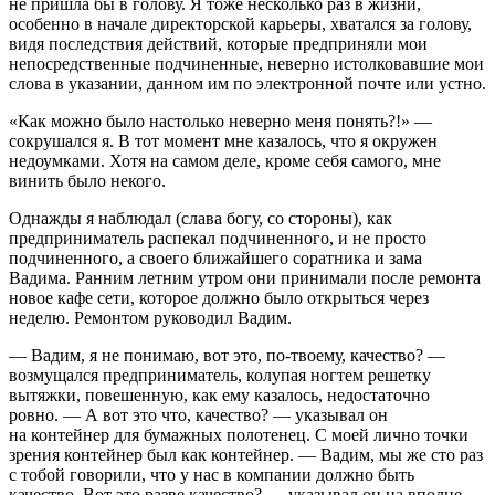
не пришла бы в голову. Я тоже несколько раз в жизни,
особенно в начале директорской карьеры, хватался за голову,
видя последствия действий, которые предприняли мои
непосредственные подчиненные, неверно истолковавшие мои
слова в указании, данном им по электронной почте или устно.
«Как можно было настолько неверно меня понять?!» —
сокрушался я. В тот момент мне казалось, что я окружен
недоумками. Хотя на самом деле, кроме себя самого, мне
винить было некого.
Однажды я наблюдал (слава богу, со стороны), как
предприниматель распекал подчиненного, и не просто
подчиненного, а своего ближайшего соратника и зама
Вадима. Ранним летним утром они принимали после ремонта
новое кафе сети, которое должно было открыться через
неделю. Ремонтом руководил Вадим.
— Вадим, я не понимаю, вот это, по-твоему, качество? —
возмущался предприниматель, колупая ногтем решетку
вытяжки,
повеш
енную, как ему казалось, недостаточно
ровно. — А вот это что, качество? — указывал он
на контейнер для бумажных полотенец. С моей лично точки
зрения контейнер был как контейнер. — Вадим, мы же сто раз
с тобой говорили, что у нас в компании должно быть
качество. Вот это разве качество? — указывал он на вполне,