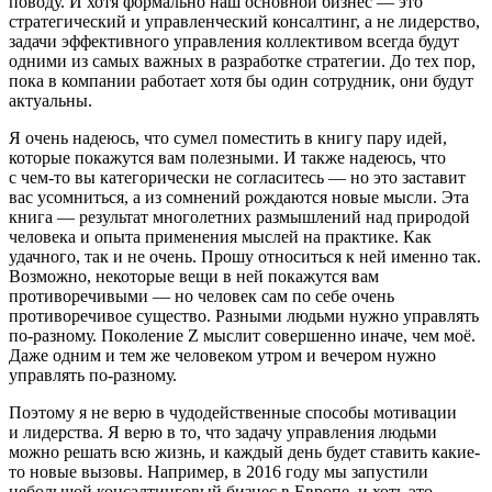
поводу. И хотя формально наш основной бизнес — это
стратегический и управленческий консалтинг, а не лидерство,
задачи эффективного управления коллективом всегда будут
одними из самых важных в разработке стратегии. До тех пор,
пока в компании работает хотя бы один сотрудник, они будут
актуальны.
Я очень надеюсь, что сумел поместить в книгу пару идей,
которые покажутся вам полезными. И также надеюсь, что
с чем-то вы категорически не согласитесь — но это заставит
вас усомниться, а из сомнений рождаются новые мысли. Эта
книга — результат многолетних размышлений над природой
человека и опыта применения мыслей на практике. Как
удачного, так и не очень. Прошу относиться к ней именно так.
Возможно, некоторые вещи в ней покажутся вам
противоречивыми — но человек сам по себе очень
противоречивое существо. Разными людьми нужно управлять
по-разному. Поколение Z мыслит совершенно иначе, чем моё.
Даже одним и тем же человеком утром и вечером нужно
управлять по-разному.
Поэтому я не верю в чудодейственные способы мотивации
и лидерства. Я верю в то, что задачу управления людьми
можно решать всю жизнь, и каждый день будет ставить какие-
то новые вызовы. Например, в 2016 году мы запустили
небольшой консалтинговый бизнес в Европе, и хоть это