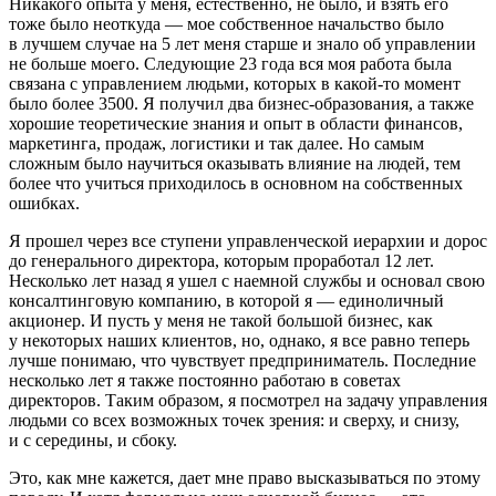
Никакого опыта у меня, естественно, не было, и взять его
тоже было неоткуда — мое собственное начальство было
в лучшем случае на 5 лет меня старше и знало об управлении
не больше моего. Следующие 23 года вся моя работа была
связана с управлением людьми, которых в какой-то момент
было более 3500. Я получил два бизнес-образования, а также
хорошие теоретические знания и опыт в области финансов,
маркетинга, продаж, логистики и так далее. Но самым
сложным было научиться оказывать влияние на людей, тем
более что учиться приходилось в основном на собственных
ошибках.
Я прошел через все ступени управленческой иерархии и дорос
до генерального директора, которым проработал 12 лет.
Несколько лет назад я ушел с наемной службы и основал свою
консалтинговую компанию, в которой я — единоличный
акционер. И пусть у меня не такой большой бизнес, как
у некоторых наших клиентов, но, однако, я все равно теперь
лучше понимаю, что чувствует предприниматель. Последние
несколько лет я также постоянно работаю в советах
директоров. Таким образом, я посмотрел на задачу управления
людьми со всех возможных точек зрения: и сверху, и снизу,
и с середины, и сбоку.
Это, как мне кажется, дает мне право высказываться по этому