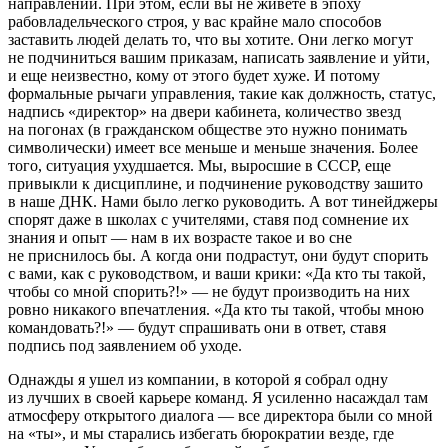
направлении. При этом, если вы не живете в эпоху
рабовладельческого строя, у вас крайне мало способов
заставить людей делать то, что вы хотите. Они легко могут
не подчиниться вашим приказам, написать заявление и уйти,
и еще неизвестно, кому от этого будет хуже. И потому
формальные рычаги управления, такие как должность, статус,
надпись «директор» на двери кабинета, количество звезд
на погонах (в гражданском обществе это нужно понимать
символически) имеет все меньше и меньше значения. Более
того, ситуация ухудшается. Мы, выросшие в СССР, еще
привыкли к дисциплине, и подчинение руководству зашито
в наше ДНК. Нами было легко руководить. А вот тинейджеры
спорят даже в школах с учителями, ставя под сомнение их
знания и опыт — нам в их возрасте такое и во сне
не приснилось бы. А когда они подрастут, они будут спорить
с вами, как с руководством, и ваши крики: «Да кто ты такой,
чтобы со мной спорить?!» — не будут производить на них
ровно никакого впечатления. «Да кто ты такой, чтобы мною
командовать?!» — будут спрашивать они в ответ, ставя
подпись под заявлением об уходе.
Однажды я ушел из компании, в которой я собрал одну
из лучших в своей карьере команд. Я усиленно насаждал там
атмосферу открытого диалога — все директора были со мной
на «ты», и мы старались избегать бюрократии везде, где