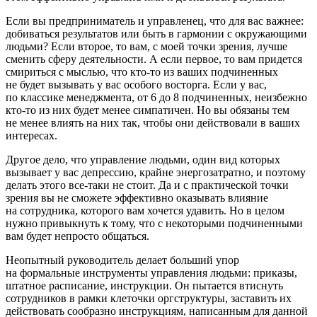
Если вы предприниматель и управленец, что для вас важнее:
добиваться результатов или быть в гармонии с окружающими
людьми? Если второе, то вам, с моей точки зрения, лучше
сменить сферу деятельности. А если первое, то вам придется
смириться с мыслью, что кто-то из ваших подчиненных
не будет вызывать у вас особого восторга. Если у вас,
по классике менеджмента, от 6 до 8 подчиненных, неизбежно
кто-то из них будет менее симпатичен. Но вы обязаны тем
не менее влиять на них так, чтобы они действовали в ваших
интересах.
Другое дело, что управление людьми, один вид которых
вызывает у вас депрессию, крайне энергозатратно, и поэтому
делать этого все-таки не стоит. Да и с практической точки
зрения вы не сможете эффективно оказывать влияние
на сотрудника, которого вам хочется удавить. Но в целом
нужно привыкнуть к тому, что с некоторыми подчиненными
вам будет непросто общаться.
Неопытный руководитель делает больший упор
на формальные инструменты управления людьми: приказы,
штатное расписание, инструкции. Он пытается втиснуть
сотрудников в рамки клеточки оргструктуры, заставить их
действовать сообразно инструкциям, написанным для данной