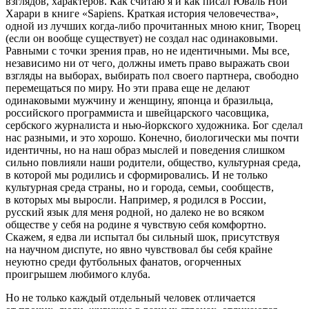
взглядов, характеров. Как считаю я и как писал Юваль Ной
Харари в книге «Sapiens. Краткая история человечества»,
одной из лучших когда-либо прочитанных мною книг, Творец
(если он вообще существует) не создал нас одинаковыми.
Равными с точки зрения прав, но не идентичными. Мы все,
независимо ни от чего, должны иметь право выражать свои
взгляды на выборах, выбирать пол своего партнера, свободно
перемещаться по миру. Но эти права еще не делают
одинаковыми мужчину и женщину, японца и бразильца,
росси
йского программиста и швейцарского часовщика,
сербского журналиста и нью-йоркского художника. Бог сделал
нас разными, и это хорошо. Конечно, биологически мы почти
идентичны, но на наш образ мыслей и поведения слишком
сильно повлияли наши родители, общество, культурная среда,
в которой мы родились и сформировались. И не только
культурная среда страны, но и города, семьи, сообществ,
в которых мы выросли. Например, я родился в
Росси
и,
русский язык для меня родной, но далеко не во всяком
обществе у себя на родине я чувствую себя комфортно.
Скажем, я едва ли испытал бы сильный шок, присутствуя
на научном диспуте, но явно чувствовал бы себя крайне
неуютно среди футбольных фанатов, огорченных
проигрышем любимого клуба.
Но не только каждый отдельный человек отличается