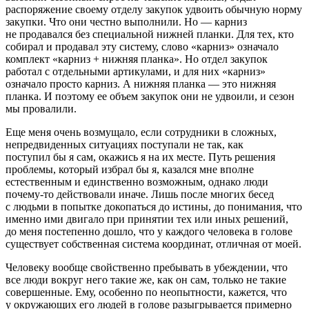
распоряжение своему отделу закупок удвоить обычную норму
закупки. Что они честно выполнили. Но — карниз
не продавался без специальной нижней планки. Для тех, кто
собирал и продавал эту систему, слово «карниз» означало
комплект «карниз + нижняя планка». Но отдел закупок
работал с отдельными артикулами, и для них «карниз»
означало просто карниз. А нижняя планка — это нижняя
планка. И поэтому ее объем закупок они не удвоили, и сезон
мы провалили.
Еще меня очень возмущало, если сотрудники в сложных,
непредвиденных ситуациях поступали не так, как
поступил бы я сам, окажись я на их месте. Путь решения
проблемы, который избрал бы я, казался мне вполне
естественным и единственно возможным, однако люди
почему-то действовали иначе. Лишь после многих бесед
с людьми в попытке докопаться до истины, до понимания, что
именно ими двигало при принятии тех или иных решений,
до меня постепенно дошло, что у каждого человека в голове
существует собственная система координат, отличная от моей.
Человеку вообще свойственно пребывать в убеждении, что
все люди вокруг него такие же, как он сам, только не такие
совершенные. Ему, особенно по неопытности, кажется, что
у окружающих его людей в голове разыгрывается примерно