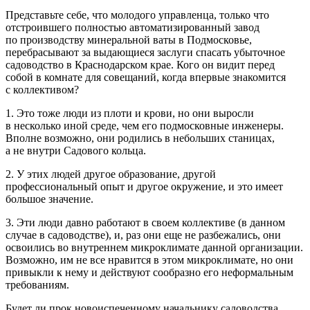
Представьте себе, что молодого управленца, только что
отстроившего полностью автоматизированный завод
по производству минеральной ваты в Подмосковье,
перебрасывают за выдающиеся заслуги спасать убыточное
садоводство в Краснодарском крае. Кого он видит перед
собой в комнате для совещаний, когда впервые знакомится
с коллективом?
1. Это тоже люди из плоти и крови, но они выросли
в несколько иной среде, чем его подмосковные инженеры.
Вполне возможно, они родились в небольших станицах,
а не внутри Садового кольца.
2. У этих людей другое образование, другой
профессиональный опыт и другое окружение, и это имеет
большое значение.
3. Эти люди давно работают в своем коллективе (в данном
случае в садоводстве), и, раз они еще не разбежались, они
освоились во внутреннем микроклимате данной организации.
Возможно, им не все нравится в этом микроклимате, но они
привыкли к нему и действуют сообразно его неформальным
требованиям.
Будет ли прок новоиспеченному начальнику садоводства