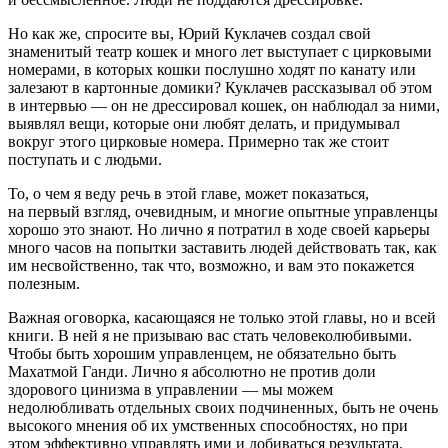
Но как же, спросите вы, Юрий Куклачев создал свой
знаменитый театр кошек и много лет выступает с цирковыми
номерами, в которых кошки послушно ходят по канату или
залезают в картонные домики? Куклачев рассказывал об этом
в интервью — он не дрессировал кошек, он наблюдал за ними,
выявлял вещи, которые они любят делать, и придумывал
вокруг этого цирковые номера. Примерно так же стоит
поступать и с людьми.
То, о чем я веду речь в этой главе, может показаться,
на первый взгляд, очевидным, и многие опытные управленцы
хорошо это знают. Но лично я потратил в ходе своей карьеры
много часов на попытки заставить людей действовать так, как
им несвойственно, так что, возможно, и вам это покажется
полезным.
Важная оговорка, касающаяся не только этой главы, но и всей
книги. В ней я не призываю вас стать человеколюбивыми.
Чтобы быть хорошим управленцем, не обязательно быть
Махатмой Ганди. Лично я абсолютно не против доли
здорового цинизма в управлении — мы можем
недолюбливать отдельных своих подчиненных, быть не очень
высокого мнения об их умственных способностях, но при
этом эффективно управлять ими и добиваться результата.