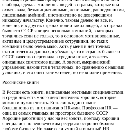
свободы, сделала миллионы людей в странах, которые она
охватывала, безынициативными, ленивыми, равнодушными,
лишенными амбиций, инстинктивно не доверяющими
никакому начальству. Конечно, таковы далеко не все, и,
конечно, и в других странах полно таких людей, а в странах
бывшего СССР я видел несколько компаний, в которых
трудились если не только, то в основном мотивированные,
активные и целеустремленные сотрудники, но таких
компаний было очень мало. Хоть у меня и нет точных
статистических данных, я убежден, что в странах бывшего
СССР качество персонала в среднем ниже, а тяжесть
описанных симптомов выше. А значит,
америк
анский
управленец находится в тепличных, по сравнению с нашими,
условиях, и его опыт занимателен, но не вполне применим.
Росси
йские книги
В
Росси
и есть книги, написанные местными специалистами,
и среди них есть много действительно хороших, которые
можно и нужно читать. Есть лишь один нюанс —
большинство из них написано HR-ами. Профессия HR —
одна из самых главных на просторах бывшего СССР.
Хорошие работники у нас на вес золота, поэтому хороший
специалист по человеческим ресурсам остро необходим
любому бизнесу. Но даже если умный и опытный HR