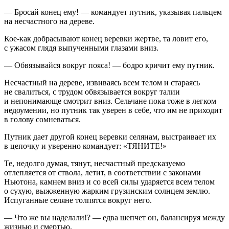
— Бросай конец ему! — командует путник, указывая пальцем
на несчастного на дереве.
Кое-как добрасывают конец
веревк
и жертве, та ловит его,
с ужасом глядя выпученными глазами вниз.
— Обвязывайся вокруг пояса! — бодро кричит ему путник.
Несчастный на дереве, извиваясь всем телом и стараясь
не свалиться, с трудом обвязывается вокруг талии
и непонимающе смотрит вниз. Сельчане пока тоже в легком
недоумении, но путник так уверен в себе, что им не приходит
в голову сомневаться.
Путник дает другой конец
веревк
и селянам, выстраивает их
в цепочку и уверенно командует: «ТЯНИТЕ!»
Те, недолго думая, тянут, несчастный предсказуемо
отлепляется от ствола, летит, в соответствии с законами
Ньютона, камнем вниз и со всей силы ударяется всем телом
о сухую, выжженную жарким грузинским солнцем землю.
Испуганные селяне толпятся вокруг него.
— Что же вы наделали!? — едва шепчет он, балансируя между
жизнью и смертью.