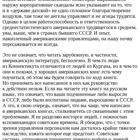
наружу корпоративные скандалы ясно указывают на то, что
и в «державе датской» не одно сплошное благорастворение
воздухов, там тоже не ангелы управляют и не агнцы трудятся.
Однако в целом работоспособность и ответственность
среднестатистического
америк
анского трудящегося в среднем,
увы, выше, чем в странах бывшего СССР. И опыт,
накопленный
америк
анскими управленцами, на нашу почву
пересаживается не всегда.
Это не означает, что читать зарубежную, в частности,
америк
анскую литературу, бесполезно. В чем-то люди
из Коннектикута отличаются от людей из Кургана, но в чем-то
они и похожи, у хороших
америк
анских книг есть чему
поучиться, об этом мы будем говорить по ходу книги.
Но принимать все написанное в них как руководство
к действию нельзя. Если вы читаете эту книгу на русском
языке, это означает, что ваши подчиненные либо выросли
в СССР, либо были воспитаны людьми, выросшими в СССР.
А это, в свою очередь, означает, что вы чаще, чем написано
в
америк
анских книгах, сталкиваетесь со связанными с этим
проблемами. Я не разделяю восторги людей, с нежностью
вспоминающих советские времена. Я убежден, что с точки
зрения управления персоналом нам досталось крайне тяжелое
наследство, изжить которое еще предстоит. Советская
система, отрицавшая приоритет личного выбора и личной