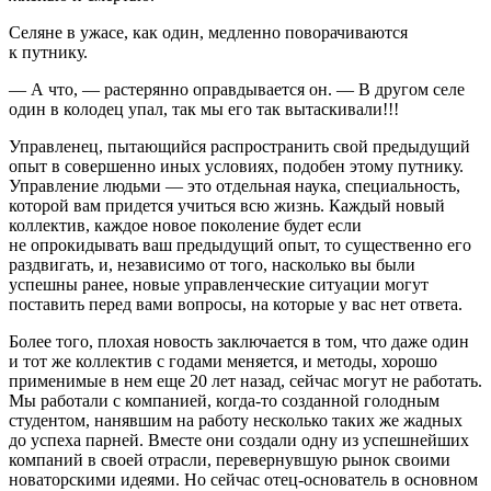
Селяне в ужасе, как один, медленно поворачиваются
к путнику.
— А что, — растерянно оправдывается он. — В другом селе
один в колодец упал, так мы его так вытаскивали!!!
Управленец, пытающийся распространить свой предыдущий
опыт в совершенно иных условиях, подобен этому путнику.
Управление людьми — это отдельная наука, специальность,
которой вам придется учиться всю жизнь. Каждый новый
коллектив, каждое новое поколение будет если
не опрокидывать ваш предыдущий опыт, то существенно его
раздвигать, и, независимо от того, насколько вы были
успешны ранее, новые управленческие ситуации могут
поставить перед вами вопросы, на которые у вас нет ответа.
Более того, плохая новость заключается в том, что даже один
и тот же коллектив с годами меняется, и методы, хорошо
применимые в нем еще 20 лет назад, сейчас могут не работать.
Мы работали с компанией, когда-то созданной голодным
студентом, нанявшим на работу несколько таких же жадных
до успеха парней. Вместе они создали одну из успешнейших
компаний в своей отрасли, перевернувшую рынок своими
новаторскими идеями. Но сейчас отец-основатель в основном