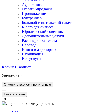
Тираж книги
Аудиокнига
Офлайн-продажи
Продвижение
Буктрейлер
Большой издательский пакет
Rideró для бизнеса
Юридический советник
Дополнительные услуги
Расшифровка текста
Перевод
Книги в аэропортах
Публикация
Все услуги
Кабинет
Кабинет
Уведомления
Отметить все как прочитанные
Показать ещё
18
+