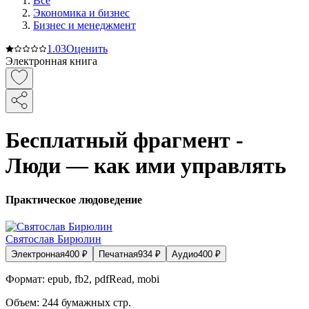
Все
Экономика и бизнес
Бизнес и менеджмент
1.0
3
Оценить
Электронная книга
Бесплатный фрагмент -
Люди — как ими управлять
Практическое людоведение
Святослав Бирюлин
Электронная
400
₽
Печатная
934
₽
Аудио
400
₽
Формат:
epub, fb2, pdfRead, mobi
Объем:
244
бумажных стр.