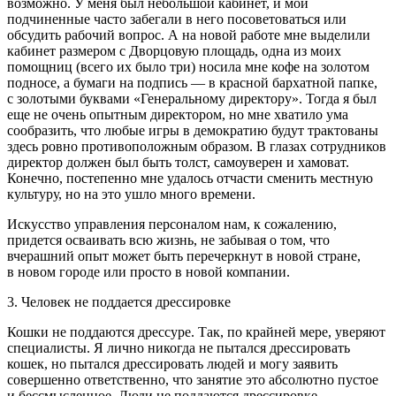
возможно. У меня был небольшой кабинет, и мои
подчиненные часто забегали в него посоветоваться или
обсудить рабочий вопрос. А на новой работе мне выделили
кабинет размером с Дворцовую площадь, одна из моих
помощниц (всего их было три) носила мне кофе на золотом
подносе, а бумаги на подпись — в красной бархатной папке,
с золотыми буквами «Генеральному директору». Тогда я был
еще не очень опытным директором, но мне хватило ума
сообразить, что любые игры в демократию будут трактованы
здесь ровно противоположным образом. В глазах сотрудников
директор должен был быть толст, самоуверен и хамоват.
Конечно, постепенно мне удалось отчасти сменить местную
культуру, но на это ушло много времени.
Искусство управления персоналом нам, к сожалению,
придется осваивать всю жизнь, не забывая о том, что
вчерашний опыт может быть перечеркнут в новой стране,
в новом городе или просто в новой компании.
3. Человек не поддается дрессировке
Кошки не поддаются дрессуре. Так, по крайней мере, уверяют
специалисты. Я лично никогда не пытался дрессировать
кошек, но пытался дрессировать людей и могу заявить
совершенно ответственно, что занятие это абсолютно пустое
и бессмысленное. Люди не поддаются дрессировке.