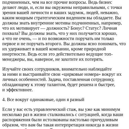
подчиненных, чем на все прочие вопросы. Ведь бизнес
делают люди, и, если вы окружены неправильными, с точки
зрения вашей личности и ваших задумок, людей, неважно,
каким мощным стратегическим видением вы обладаете. Вы
должны знать внутренние мотивы подчиненных, например,
что их мотивирует — должность? Бонус? Статус? Личная
похвала? Вы должны знать, что у них получается хорошо,
а что не очень, — и по возможности поручать им только
первое и не поручать второго. Вы должны ясно понимать, что
их удерживает в вашей компании, кроме природной
инертности. Ведь если это действительно ведущие топ-
менеджеры, вы, наверное, не захотите их потерять.
Изучайте своих сотрудников, внимательно наблюдайте
за ними и выстраивайте свои «цирковые номера» вокруг их
личных особенностей. Задача, поставленная сотруднику,
обладающему к этому талантом, будет решена и быстрее,
и эффективнее.
4. Все вокруг одинаковые, один я разный
Если у вас есть управленческий стаж, вы уже как минимум
несколько раз в жизни сталкивались с ситуацией, когда ваши
распоряжения были истолкованы настолько причудливым
образом, что вам бы такая интерпретация никогда в жизни