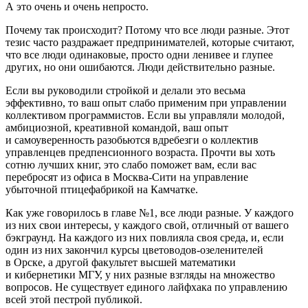
А это очень и очень непросто.
Почему так происходит? Потому что все люди разные. Этот
тезис часто раздражает предпринимателей, которые считают,
что все люди одинаковые, просто одни ленивее и глупее
других, но они ошибаются. Люди действительно разные.
Если вы руководили стройкой и делали это весьма
эффективно, то ваш опыт слабо применим при управлении
коллективом программистов. Если вы управляли молодой,
амбициозной, креативной командой, ваш опыт
и самоуверенность разобьются вдребезги о коллектив
управленцев предпенсионного возраста. Прочти вы хоть
сотню лучших книг, это слабо поможет вам, если вас
перебросят из офиса в Москва-Сити на управление
убыточной птицефабрикой на Камчатке.
Как уже говорилось в главе №1, все люди разные. У каждого
из них свои интересы, у каждого свой, отличный от вашего
бэкграунд. На каждого из них повлияла своя среда, и, если
один из них закончил курсы цветоводов-озеленителей
в Орске, а другой факультет высшей математики
и кибернетики МГУ, у них разные взгляды на множество
вопросов. Не существует единого лайфхака по управлению
всей этой пестрой публикой.