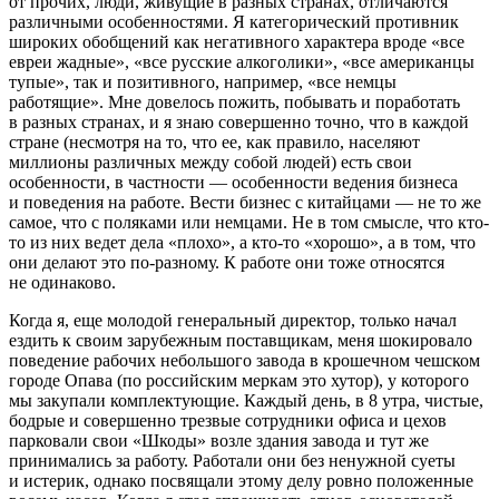
от прочих, люди, живущие в разных странах, отличаются
различными особенностями. Я категорический противник
широких обобщений как негативного характера вроде «все
евреи
жадные», «все русские
алкогол
ики», «все
америк
анцы
тупые», так и позитивного, например, «все немцы
работящие». Мне довелось пожить, побывать и поработать
в разных странах, и я знаю совершенно точно, что в каждой
стране (несмотря на то, что ее, как правило, населяют
миллионы различных между собой людей) есть свои
особенности, в частности — особенности ведения бизнеса
и поведения на работе. Вести бизнес с китайцами — не то же
самое, что с поляками или немцами. Не в том смысле, что кто-
то из них ведет дела «плохо», а кто-то «хорошо», а в том, что
они делают это по-разному. К работе они тоже относятся
не одинаково.
Когда я, еще молодой генеральный директор, только начал
ездить к своим зарубежным поставщикам, меня шокировало
поведение рабочих небольшого завода в крошечном чешском
городе Опава (по
росси
йским меркам это хутор), у которого
мы закупали комплектующие. Каждый день, в 8 утра, чистые,
бодрые и совершенно трезвые сотрудники офиса и цехов
парковали свои «Шкоды» возле здания завода и тут же
принимались за работу. Работали они без ненужной суеты
и истерик, однако посвящали этому делу ровно положенные