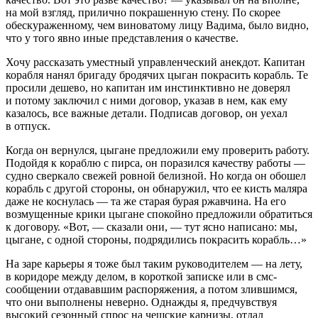
на мой взгляд, прилично покрашенную стену. По скорее
обескураженному, чем виноватому лицу Вадима, было видно,
что у того явно иные представления о качестве.
Хочу рассказать уместный управленческий анекдот. Капитан
корабля нанял бригаду бродячих цыган покрасить корабль. Те
просили дешево, но капитан им инстинктивно не доверял
и потому заключил с ними договор, указав в нем, как ему
казалось, все важные детали. Подписав договор, он уехал
в отпуск.
Когда он вернулся, цыгане предложили ему проверить работу.
Подойдя к кораблю с пирса, он поразился качеству работы —
судно сверкало свежей ровной белизной. Но когда он обошел
корабль с другой стороны, он обнаружил, что ее кисть маляра
даже не коснулась — та же старая бурая ржавчина. На его
возмущенные крики цыгане спокойно предложили обратиться
к договору. «Вот, — сказали они, — тут ясно написано: мы,
цыгане, с одной стороны, подрядились покрасить корабль…»
На заре карьеры я тоже был таким руководителем — на лету,
в коридоре между делом, в короткой записке или в смс-
сообщении отдававшим распоряжения, а потом злившимся,
что они выполнены неверно. Однажды я, предчувствуя
высокий сезонный спрос на чешские карнизы, отдал