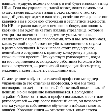
напишет мудрую, полезную книгу, в ней будет изложен взгляд
HR-а. Если вы управленец, такой взгляд может помочь вам
существенно расширить ваши представления о тех, кто
каждый день приходит в ваш офис, особенно если раньше они
казались вам в основном строчками в зарплатной ведомости.
Но HR все равно находится немного «сбоку», для полноты
картины вам будет не хватать взгляда управленца, который
смотрит на подчиненных под тем же углом, что и вы,
сталкивается с теми же проблемами, что и вы. Кто понимает,
каких усилий порой стоит не убить подчиненного стулом
в разгар совещания. Каких нервов стоит уход верного,
ценнейшего сотрудника к прямому конкуренту в разгар
сложнейшего проекта. Что чувствует руководитель, когда
на его подчиненного, складского работника (стоящего без
каски, разумеется, —
росси
йский кладовщик бессмертен),
медленно падает паллета с подшипниками.
Самое ценное в обучении тяжелой профессии менеджера,
управленца (а это отдельная профессия, о чем мы тоже
поговорим позже) — это опыт. Собственный опыт — самый
ценный, но он медленно накапливается. Наблюдение
за работой более опытных и профессиональных коллег или
руководителей — еще более классный опыт, он позволяет
слегка ускорить собственное обучение и избежать многих
ошибок. Хорошие книги — это тоже опыт, опыт автора,