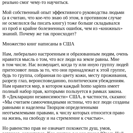
реально смог чему-то научиться.
Мой собственный опыт эффективного руководства людьми
(а я считаю, что кое-что знаю об этом, в противном случае
не осмелился бы писать книгу) тоже больше складывался
из проб и крайне болезненных ошибок, чем из «книжных»
знаний. Почему же так происходит?
Множество книг написаны в США
Нам, либерально настроенным и образованным людям, очень
нравится мысль о том, что все люди на земле равны. Мне
в том числе. Нас возмущает, когда ту или иную группу людей
притесняют лишь за то, что они принадлежат к этой группе,
будь то группа, собранная по цвету кожи, месту проживания,
разрезу глаз, вероисповеданию, политическим убеждениям.
Нам нравится мир, в котором каждый homo sapiens имеет
полный набор прав, которыми пользуется в рамках закона.
В «Декларации независимости» США, в частности, сказано:
«Мы считаем самоочевидными истины, что все люди созданы
равными и наделены Творцом определенными
неотъемлемыми правами, к числу которых относится право
на жизнь, на свободу и на стремление к счастью».
Но равенство прав не означает похожести душ, умов,