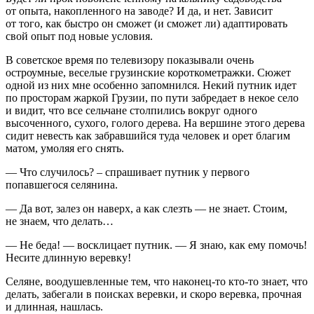
от опыта, накопленного на заводе? И да, и нет. Зависит
от того, как быстро он сможет (и сможет ли) адаптировать
свой опыт под новые условия.
В советское время по телевизору показывали очень
остроумные, веселые грузинские короткометражки. Сюжет
одной из них мне особенно запомнился. Некий путник идет
по просторам жаркой Грузии, по пути забредает в некое село
и видит, что все сельчане столпились вокруг одного
высоченного, сухого, голого дерева. На вершине этого дерева
сидит невесть как забравшийся туда человек и орет благим
матом, умоляя его снять.
— Что случилось? ­– спрашивает путник у первого
попавшегося селянина.
— Да вот, залез он наверх, а как слезть — не знает. Стоим,
не знаем, что делать…
— Не беда! — восклицает путник. — Я знаю, как ему помочь!
Несите длинную
веревк
у!
Селяне, воодушевленные тем, что наконец-то кто-то знает, что
делать, забегали в поисках
веревк
и, и скоро
веревк
а, прочная
и длинная, нашлась.