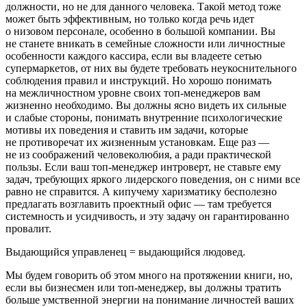
должности, но не для данного человека. Такой метод тоже
может быть эффективным, но только когда речь идет
о низовом персонале, особенно в большой компании. Вы
не станете вникать в семейные сложности или личностные
особенности каждого кассира, если вы владеете сетью
супермаркетов, от них вы будете требовать неукоснительного
соблюдения правил и инструкций. Но хорошо понимать
на межличностном уровне своих топ-менеджеров вам
жизненно необходимо. Вы должны ясно видеть их сильные
и слабые стороны, понимать внутренние психологические
мотивы их поведения и ставить им задачи, которые
не противоречат их жизненным установкам. Еще раз —
не из соображений человеколюбия, а ради практической
пользы. Если ваш топ-менеджер интроверт, не ставьте ему
задач, требующих яркого лидерского поведения, он с ними все
равно не справится. А кипучему харизматику бесполезно
предлагать возглавить проектный офис — там требуется
системность и усидчивость, и эту задачу он гарантированно
провалит.
Выдающийся управленец = выдающийся людовед.
Мы будем говорить об этом много на протяжении книги, но,
если вы бизнесмен или топ-менеджер, вы должны тратить
больше умственной энергии на понимание личностей ваших