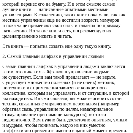
который перенес его на бумагу. И в этом смысле самые
лучшие книги — написанные опытными местными
управленцами. К сожалению, таких книг пока мало, так как
местные управленцы еще не достигли возраста мемуаров
и пока чаще применяют свои силы и таланты по прямому
назначению. Но такие книги есть, и я рекомендую их
целенаправленно искать и читать.
Эта книга — попытка создать еще одну такую книгу.
2. Самый главный лайфхак в управлении людьми
Самый главный лайфхак в управлении людьми заключается
в том, что никаких лайфхаков в управлении людьми
не существует. Если вам такой предлагают — не верьте.
Существует множество полезных (и не очень) методик,
но техники их применения зависят от конкретного
коллектива, которым вы управляете, и от ситуации, в которой
вы находитесь. Иными словами, вы можете освоить сотни
техник, связанных с управлением персоналом (например,
обратная связь, управление по целям, нематериальное
стимулирование при помощи конкурсов), но этого
недостаточно. Вам нужно быть достаточно опытным, умным
и мудрым, чтобы понимать, какую из них уместно
и эффективно применить именно в данный момент времени.