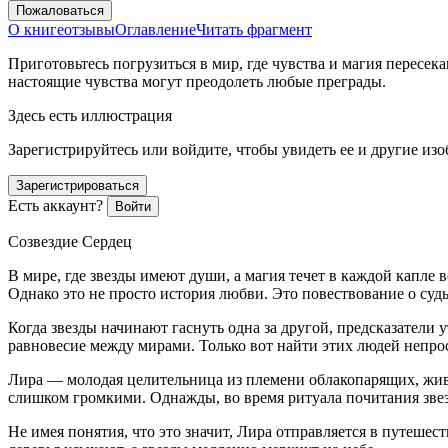
Пожаловаться
О книге
отзывы
Оглавление
Читать фрагмент
Приготовьтесь погрузиться в мир, где чувства и магия пересек
настоящие чувства могут преодолеть любые преграды.
Здесь есть иллюстрация
Зарегистрируйтесь или войдите, чтобы увидеть ее и другие из
Зарегистрироваться
Есть аккаунт?
Войти
Созвездие Сердец
В мире, где звезды имеют души, а магия течет в каждой капле
Однако это не просто история любви. Это повествование о судьб
Когда звезды начинают гаснуть одна за другой, предсказатели у
равновесие между мирами. Только вот найти этих людей непрос
Лира — молодая целительница из племени облакопарящих, живущ
слишком громкими. Однажды, во время ритуала почитания звезд
Не имея понятия, что это значит, Лира отправляется в путеше