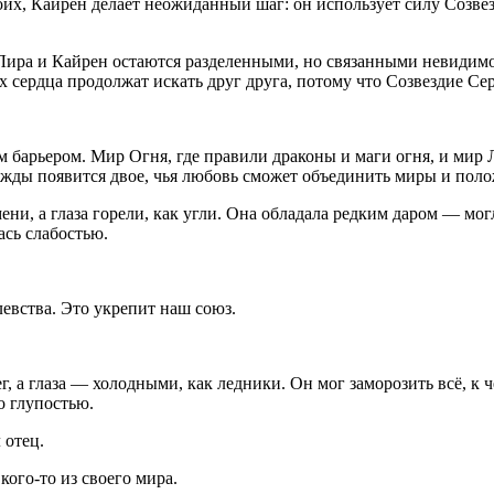
их, Кайрен делает неожиданный шаг: он использует силу Созвезд
а Лира и Кайрен остаются разделенными, но связанными невидим
их сердца продолжат искать друг друга, потому что Созвездие Се
барьером. Мир Огня, где правили драконы и маги огня, и мир Л
днажды появится двое, чья любовь сможет объединить миры и пол
и, а глаза горели, как угли. Она обладала редким даром — могл
ась слабостью.
евства. Это укрепит наш союз.
, а глаза — холодными, как ледники. Он мог заморозить всё, к 
то глупостью.
 отец.
кого-то из своего мира.