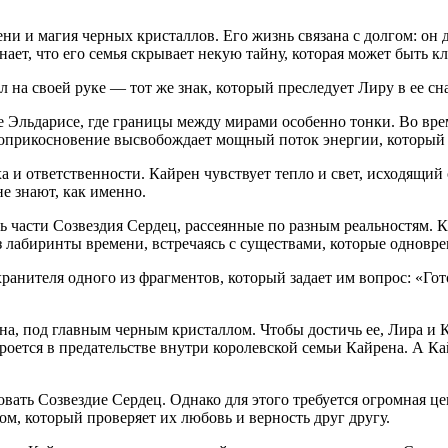
ни и магия черных кристаллов. Его жизнь связана с долгом: он 
нает, что его семья скрывает некую тайну, которая может быть к
 на своей руке — тот же знак, который преследует Лиру в ее сн
е Эльдарисе, где границы между мирами особенно тонки. Во вр
оприкосновение высвобождает мощный поток энергии, который о
а и ответственности. Кайрен чувствует тепло и свет, исходящий 
е знают, как именно.
 части Созвездия Сердец, рассеянные по разным реальностям. Ка
ез лабиринты времени, встречаясь с существами, которые однов
ранителя одного из фрагментов, который задает им вопрос: «Го
она, под главным черным кристаллом. Чтобы достичь ее, Лира и
кроется в предательстве внутри королевской семьи Кайрена. А Ка
ать Созвездие Сердец. Однако для этого требуется огромная цен
м, который проверяет их любовь и верность друг другу.