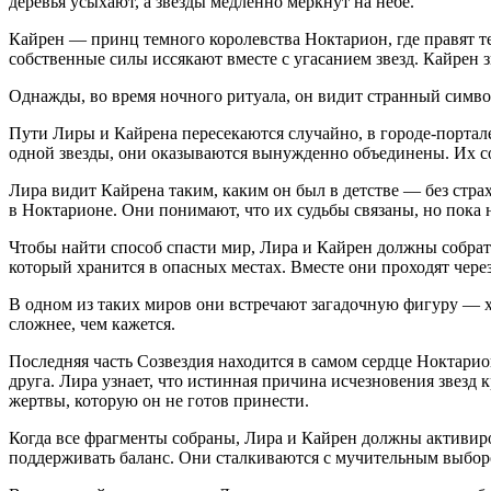
деревья усыхают, а звезды медленно меркнут на небе.
Кайрен — принц темного королевства Ноктарион, где правят те
собственные силы иссякают вместе с угасанием звезд. Кайрен з
Однажды, во время ночного ритуала, он видит странный символ
Пути Лиры и Кайрена пересекаются случайно, в городе-портал
одной звезды, они оказываются вынужденно объединены. Их с
Лира видит Кайрена таким, каким он был в детстве — без страх
в Ноктарионе. Они понимают, что их судьбы связаны, но пока н
Чтобы найти способ спасти мир, Лира и Кайрен должны собрать
который хранится в опасных местах. Вместе они проходят чер
В одном из таких миров они встречают загадочную фигуру — х
сложнее, чем кажется.
Последняя часть Созвездия находится в самом сердце Ноктари
друга. Лира узнает, что истинная причина исчезновения звезд 
жертвы, которую он не готов принести.
Когда все фрагменты собраны, Лира и Кайрен должны активиров
поддерживать баланс. Они сталкиваются с мучительным выборо