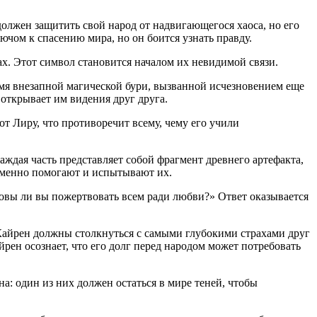
должен защитить свой народ от надвигающегося хаоса, но его
лючом к спасению мира, но он боится узнать правду.
ах. Этот символ становится началом их невидимой связи.
емя внезапной магической бури, вызванной исчезновением еще
ткрывает им видения друг друга.
от Лиру, что противоречит всему, чему его учили
ждая часть представляет собой фрагмент древнего артефакта,
ременно помогают и испытывают их.
товы ли вы пожертвовать всем ради любви?» Ответ оказывается
 Кайрен должны столкнуться с самыми глубокими страхами друг
йрен осознает, что его долг перед народом может потребовать
а: один из них должен остаться в мире теней, чтобы