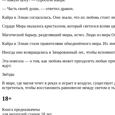
— Часть своей души, — ответил дракон.
Кайра и Элиан согласились. Они знали, что их любовь стоит л
Сердце Мира оказалось кристаллом, который светился всеми цв
Магический барьер, разделявший миры, исчез. Люди из мира Ог
Кайра и Элиан стали правителями объединённого мира. Их люб
Иногда они возвращались в Зачарованный лес, чтобы вспомнить,
Эта новелла — о том, как любовь может преодолеть любые пре
ждут.
Звёзды
В мире, где магия течет в реках и играет в воздухе, существу
встретиться, чтобы восстановить равновесие между светом и тьм
18+
Книга предназначена
для читателей старше 18 лет