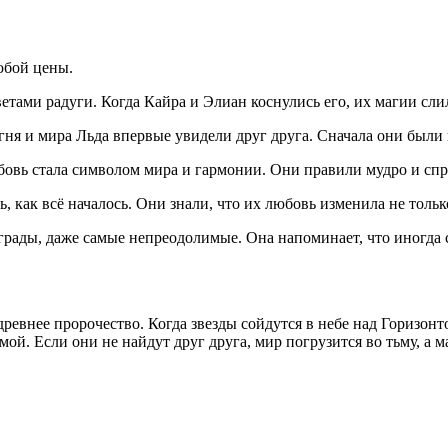
юбой цены.
етами радуги. Когда Кайра и Элиан коснулись его, их магии сл
ня и мира Льда впервые увидели друг друга. Сначала они были 
овь стала символом мира и гармонии. Они правили мудро и спр
 как всё началось. Они знали, что их любовь изменила не только
грады, даже самые непреодолимые. Она напоминает, что иногда 
ет древнее пророчество. Когда звезды сойдутся в небе над Горизо
ой. Если они не найдут друг друга, мир погрузится во тьму, а м