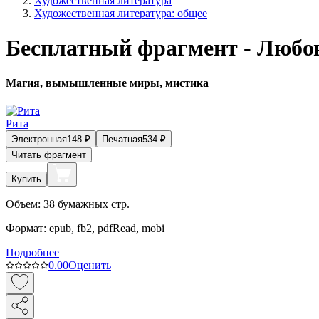
Художественная литература
Художественная литература: общее
Бесплатный фрагмент - Любов
Магия, вымышленные миры, мистика
Рита
Электронная
148
₽
Печатная
534
₽
Читать фрагмент
Купить
Объем:
38
бумажных стр.
Формат:
epub, fb2, pdfRead, mobi
Подробнее
0.0
0
Оценить