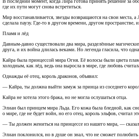
В последний момент, когда Лира готова принять решение за обо
где их пути могут снова встретиться.
Мир восстанавливается, звезды возвращаются на свои места, 
сделала паузу. Где-то в другом времени, другом пространстве, 
Пламя и лёд
Давным-давно существовали два мира, разделённые магическим 
друга, и их война длилась веками. Но легенда гласила, что о
Кайра была принцессой мира Огня. Её волосы были цвета пламен
холодным, как лёд, ведь она выросла в мире, где любовь считал
Однажды её отец, король драконов, объявил:
— Кайра, ты должна выйти замуж за принца из соседнего корол
Кайра не хотела этого брака, но не могла ослушаться отца.
Элиан был принцем мира Льда. Его кожа была бледной, как снег
о мире, где не будет войн, но его отец, король эльфов, считал э
— Ты должен жениться на принцессе из нашего мира, — сказал
Элиан поклонился, но в душе он знал, что не сможет полюбить 