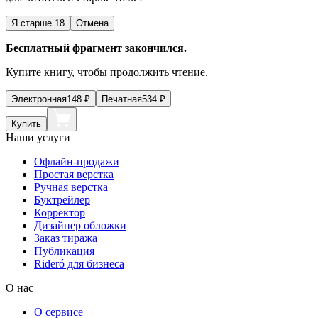
Я старше 18
Отмена
Бесплатный фрагмент закончился.
Купите книгу, чтобы продолжить чтение.
Электронная
148
₽
Печатная
534
₽
Купить
Наши услуги
Офлайн-продажи
Простая верстка
Ручная верстка
Буктрейлер
Корректор
Дизайнер обложки
Заказ тиража
Публикация
Rideró для бизнеса
О нас
О сервисе