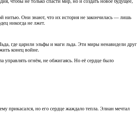
ия, чтобы не только спасти мир, но и создать новое будущее,
ой нитью. Они знают, что их история не закончилась — лишь
рдец никогда не лжет.
ьда, где царили эльфы и маги льда. Эти миры ненавидели друг
ожить конец войне.
а управлять огнём, не обжигаясь. Но её сердце было
чему прикасался, но его сердце жаждало тепла. Элиан мечтал