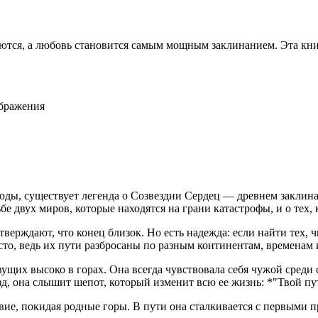
аются, а любовь становится самым мощным заклинанием. Эта книг
ображения
 воды, существует легенда о Созвездии Сердец — древнем закли
е двух миров, которые находятся на грани катастрофы, и о тех, 
тверждают, что конец близок. Но есть надежда: если найти тех, 
то, ведь их пути разбросаны по разным континентам, временам 
их высоко в горах. Она всегда чувствовала себя чужой среди с
, она слышит шепот, который изменит всю ее жизнь: *"Твой путь
ствие, покидая родные горы. В пути она сталкивается с первыми