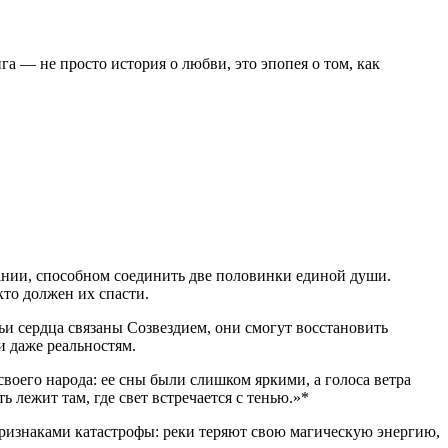
а — не просто история о любви, это эпопея о том, как
нании, способном соединить две половинки единой души.
кто должен их спасти.
чьи сердца связаны Созвездием, они смогут восстановить
и даже реальностям.
воего народа: ее сны были слишком яркими, а голоса ветра
 лежит там, где свет встречается с тенью.»*
 признаками катастрофы: реки теряют свою магическую энергию,