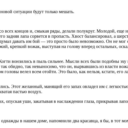
 новой ситуации будут только мешать
.
о всех концов и, смыкая ряды, делали полукруг. Молодой, еще н
го задняя лапа сорвется в пропасть. Хвост балансировал, а шерс
е думал давать им бой — это просто было невозможно. Он не мог
жий, крепкий вожак, выступая на голову вперед остальных, оска
 Когти вонзились в пыль сильнее. Мысли всех были подобны эху 
ло так обидно, так невыносимо, что он, вырвавшись из власти во
головы велел всем отойти. Это было, как нельзя, кстати, его л
ились. Этот желанный, манящий его запах овладел им с легкостью
хватая пастью воздух.
апах, опуская уши, закатывая в наслаждении глаза, прикрывая л
 однажды в нашем доме, напомнили два красавца, я бы, в тот мо