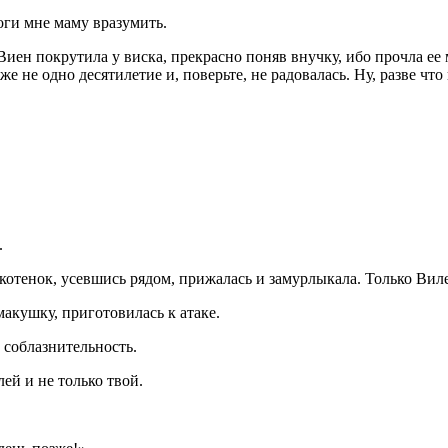
оги мне маму вразумить.
— Виен покрутила у виска, прекрасно поняв внучку, ибо прочла 
е не одно десятилетие и, поверьте, не радовалась. Ну, разве что
.
 котенок, усевшись рядом, прижалась и замурлыкала. Только Виле
акушку, приготовилась к атаке.
 соблазнительность.
ей и не только твой.