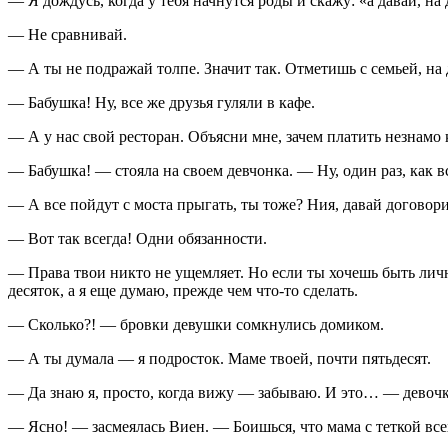
— Я дождусь, когда у тебя начнутся роды и скажу: «а давай, на
— Не сравнивай.
— А ты не подражай толпе. Значит так. Отметишь с семьей, на д
— Бабушка! Ну, все же друзья гуляли в кафе.
— А у нас свой ресторан. Объясни мне, зачем платить незнамо к
— Бабушка! — стояла на своем девчонка. — Ну, один раз, как в
— А все пойдут с моста прыгать, ты тоже? Ния, давай договорим
— Вот так всегда! Одни обязанности.
— Права твои никто не
ущемл
яет. Но если ты хочешь быть ли
десяток, а я еще думаю, прежде чем что-то сделать.
— Сколько?! — бровки девушки сомкнулись домиком.
— А ты думала — я
подрост
ок. Маме твоей, почти пятьдесят.
— Да знаю я, просто, когда вижу — забываю. И это… — девочк
— Ясно! — засмеялась Виен. — Боишься, что мама с теткой вс