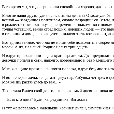
В то время мы, я и дочери, жили спокойно и хорошо, даже очень
Многие наши друзья удивлялись, зачем делить? Отдохнули бы п
весной — зарядишься позитивом, словно возродишься. Затем, н
в рождественские каникулы, непременное знакомство с новым го
толпы уставших, вечно страдающих, ноющих людей — это выбр
в старинном доме, на краю утеса, нижняя часть которого отда
Вот единственное, чего мы не могли себе позволить, а скорее 
морей. А их, на нашей Родине целых три
надцат
ь.
И вдруг приехали они — два красавца-атлета. Два предполагае
девочки попали в сети, надолго, добровольно и без малейшего 
Мне, женщине прожившей почти полвека, вдруг безумно захоте
И вот теперь я жена, теща, мать двух пар, бабушка четырех вз
Моя жизнь растянулась до веч…»
Так начала Вилен свой долго-вынашиваемый дневник, пока не
— Есть кто дома? Буличка, дедуличка! Вы дома?
И тут же ворвалась в маленький кабинет Вилен, симпатичная, 