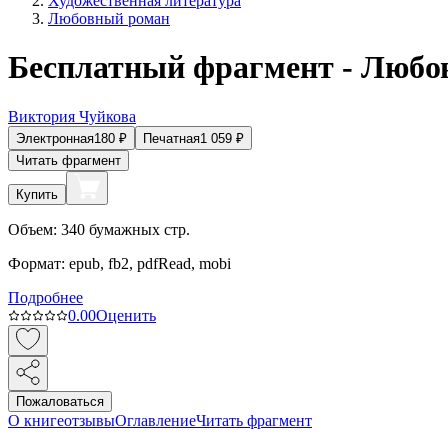
Художественная литература
Любовный роман
Бесплатный фрагмент - Любо
Виктория Чуйкова
Электронная
180
₽
Печатная
1 059
₽
Читать фрагмент
Купить
Объем:
340
бумажных стр.
Формат:
epub, fb2, pdfRead, mobi
Подробнее
0.0
0
Оценить
Пожаловаться
О книге
отзывы
Оглавление
Читать фрагмент