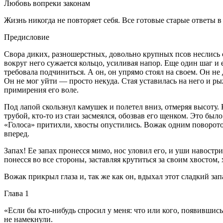
Любовь вопреки законам
Жизнь никогда не повторяет себя. Все готовые старые ответы в
Предисловие
Свора диких, разношерстных, довольно крупных псов неслись с
вокруг него сужается кольцо, усиливая напор. Еще один шаг и е
требовала подчиниться. А он, он упрямо стоял на своем. Он н
Он не мог уйти — просто некуда. Стая уставилась на него и ры
примирения его воле.
Под лапой скользнул камушек и полетел вниз, отмеряя высоту.
трубой, кто-то из стаи засмеялся, обозвав его щенком. Это бы
«Голоса» притихли, хвосты опустились. Вожак одним поворотом 
вперед.
Запах! Ее запах пронесся мимо, нос уловил его, и уши навостр
понесся во все стороны, заставляя крутиться за своим хвостом, 
Вожак прикрыл глаза и, так же как он, вдыхал этот сладкий з
Глава 1
«Если бы кто-нибудь спросил у меня: что или кого, появившись
не намекнули.