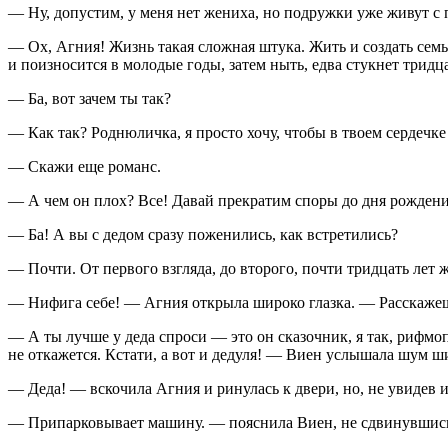
— Ну, допустим, у меня нет жениха, но подружки уже живут с 
— Ох, Агния! Жизнь такая сложная штука. Жить и создать сем
и поизносится в молодые годы, затем ныть, едва стукнет тридца
— Ба, вот зачем ты так?
— Как так? Роднюличка, я просто хочу, чтобы в твоем сердечке
— Скажи еще романс.
— А чем он плох? Все! Давай прекратим споры до дня рождения.
— Ба! А вы с дедом сразу поженились, как встретились?
— Почти. От первого взгляда, до второго, почти тридцать лет 
— Нифига себе! — Агния открыла широко глазка. — Расскаже
— А ты лучше у деда спроси — это он сказочник, я так, рифмоп
не откажется. Кстати, а вот и дедуля! — Виен услышала шум ш
— Деда! — вскочила Агния и ринулась к двери, но, не увидев и
— Припарковывает машину. — пояснила Виен, не сдвинувшись 