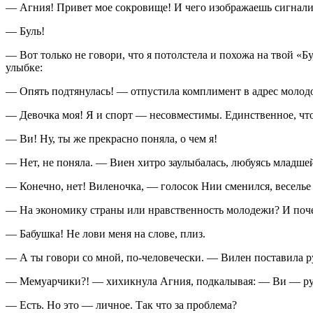
— Агния! Привет мое сокровище! И чего изображаешь сигнал
— Буль!
— Вот только не говори, что я потолстела и похожа на твой «
улыбке:
— Опять подтянулась! — отпустила комплимент в адрес молод
— Девочка моя! Я и спорт — несовместимы. Единственное, что 
— Ви! Ну, ты же прекрасно поняла, о чем я!
— Нет, не поняла. — Виен хитро заулыбалась, любуясь младше
— Конечно, нет! Виленочка, — голосок Нии сменился, веселье 
— На экономику страны или нравственность молодежи? И почем
— Бабушка! Не лови меня на слове, плиз.
— А ты говори со мной, по-человечески. — Вилен поставила р
— Мемуарчики?! — хихикнула Агния, подкалывая: — Ви — ручк
— Есть. Но это — личное. Так что за проблема?