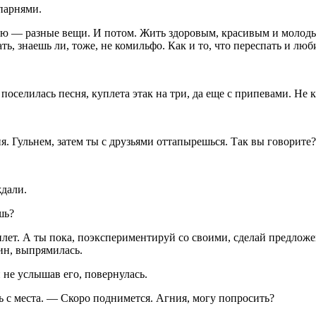
парнями.
ью — разные вещи. И потом. Жить здоровым, красивым и молоды
ть, знаешь ли, тоже, не комильфо. Как и то, что переспать и люб
 поселилась песня, куплета этак на три, да еще с припевами. Не
 Гульнем, затем ты с друзьями оттапырешься. Так вы говорите? 
ждали.
шь?
лет. А ты пока, поэкспериментируй со своими, сделай предложен
ин, выпрямилась.
 не услышав его, повернулась.
с места. — Скоро поднимется. Агния, могу попросить?