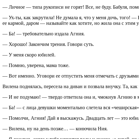
— Личное — типа рукописи не горят! Все, не буду. Бабуля, пом
— Ух-ты, как закрутила! Не думала я, что у меня дочь, того! 
ее кармой, даром — называйте как хотите, но жила она с этим уж
— Ба! — требовательно издала Агния.
— Хорошо! Закончим трения. Говори суть.
— У меня скоро юбилей.
— Помню, уверена, мама тоже.
— Вот именно. Уговори ее отпустить меня отмечать с друзьями
Вилена поднялась, пересела на диван и позвала внучку. Та, как
— И не подумаю! — твердо ответила она и, чмокнув Агнию в м
— Ба! — с лица девушки моментально слетела вся «чеширская»
— Помолчи, Агния! Дай я выскажусь. Двадцать лет — это юбил
— Вилена, ну на день позже… — конючила Ния.