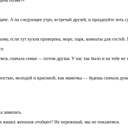
 день позже!»
аче. А на следующее утро, встречай друзей, и празднуйте хоть с
ому, если тут кухня проверена, море, парк, комнаты для гостей. 
се.
ся, сначала семья — потом друзья. У нас так было и на тебе не з
чностью, молодой и красивой, как мамочка — будешь сначала дум
а замялась.
ех ваших женихов отобьют? Не переживай, мы не покажемся.