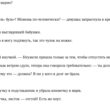
изацию?
Буль- буль»! Можешь по-человечески? — девушка запрыгнула в кре
о выглядевшей бабушки.
я могу подтянуть, так это чулок на ножке.
й внучкой. — Неужели пришла только за тем, чтобы отпустить 
как ветром сдуло, теперь она говорила требовательно: — ты дол
у это — должна? Я ни у кого в долг не брала.
учку в подстаканник и убрала книжечку в ящик.
а, листок — отстой! Есть же ноут.