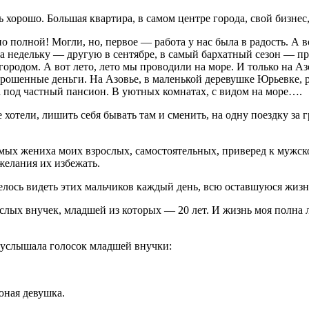
 хорошо. Большая квартира, в самом центре города, свой бизнес,
о полной! Могли, но, первое — работа у нас была в радость. А 
а недельку — другую в сентябре, в самый бархатный сезон — пр
родом. А вот лето, лето мы проводили на море. И только на Азов
ошенные деньги. На Азовье, в маленькой деревушке Юрьевке, р
на под частный пансион. В уютных комнатах, с видом на море….
не хотели, лишить себя бывать там и сменить, на одну поездку з
мых жениха моих взрослых, самостоятельных, приверед к мужско
желания их избежать.
лось видеть этих мальчиков каждый день, всю оставшуюся жизн
рослых внучек, младшей из которых — 20 лет. И жизнь моя полна 
 услышала голосок младшей внучки:
юная девушка.