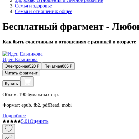
Здоровье, Отношения и Личное развитие
Семья и здоровье
Семья и отношения: общее
Бесплатный фрагмент - Любов
Как быть счастливым в отношениях с разницей в возрасте
Иден Ельникова
Электронная
520
₽
Печатная
885
₽
Читать фрагмент
Купить
Объем:
190
бумажных стр.
Формат:
epub, fb2, pdfRead, mobi
Подробнее
5.0
1
Оценить