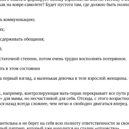
как на ковре-самолете? Будет пустота там, где должно быть полн
ать коммуникацию;
ях;
 сдерживать обещания;
й.
таточной степени, потом очень трудно восполнять потерянное.
ть в этом состоянии
а первый взгляд, а маленькая девочка в теле взрослой женщины.
, например, контролирующая мать-тиран перекрывает все пути раз
» для мамы, но несчастливой для себя. Отсюда, с этого возрастн
я назад всегда сложнее, чем легко и свободно двигаться вперед.
нтильна и не берет на себя всю полноту ответственности за св
слый партнер, который уже находится на стадии «отцовства».