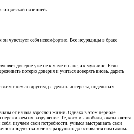
с отцовской позицией.
я он чувствует себя некомфортно. Все неурядицы в браке
являет доверие уже не к маме и папе, а к мужчине. Если
переживать потерю доверия и учиться доверять вновь, дарить
зким с кем-то другим, разделить интересы, поделиться
зиазм от начала взрослой жизни. Однако в этом периоде
м переживаем их разрушение. Те, кого мы любили, оказываются
 себя, изучаем свои потребности, учимся выстраивать свои
очного зодчества хочется разрушить до основания нам самим.