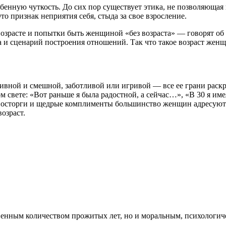
обенную чуткость. До сих пор существует этика, не позволяющая
то признак неприятия себя, стыда за свое взросление.
 возрасте и попытки быть женщиной
«
без возраста» — говорят об
а и сценарий построения отношений. Так что такое возраст жен
ивной и смешной, заботливой или игривой — все ее грани раскры
ом свете: «Вот раньше я была радостной, а сейчас…», «В 30 я им
восторги и щедрые комплименты большинство женщин адресуют и
озраст.
твенным количеством прожитых лет, но и моральным, психологич