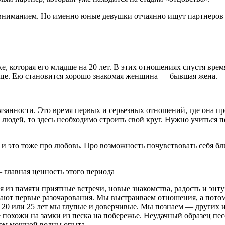
вниманием. Но именно юные девушки отчаянно ищут партнеров 
, которая его младше на 20 лет. В этих отношениях спустя врем
ице. Ею становится хорошо знакомая женщина — бывшая жена.
занности. Это время первых и серьезных отношений, где она про
х людей, то здесь необходимо строить свой круг. Нужно учиться 
 это тоже про любовь. Про возможность почувствовать себя бли
главная ценность этого периода
из памяти приятные встречи, новые знакомства, радость и энту
пают первые разочарования. Мы выстраиваем отношения, а пото
 20 или 25 лет мы глупые и доверчивые. Мы познаем — других и
похожи на замки из песка на побережье. Неудачный образец пес
ием мощной волны опыта.