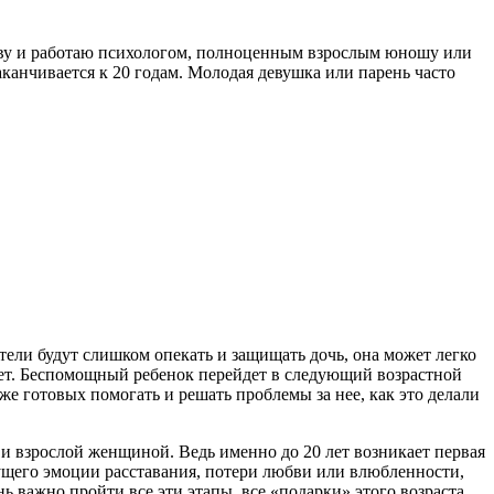
т живу и работаю психологом, полноценным взрослым юношу или
аканчивается к 20 годам. Молодая девушка или парень часто
ители будут слишком опекать и защищать дочь, она может легко
етет. Беспомощный ребенок перейдет в следующий возрастной
же готовых помогать и решать проблемы за нее, как это делали
 и взрослой женщиной. Ведь именно до 20 лет возникает первая
дущего эмоции расставания, потери любви или влюбленности,
 важно пройти все эти этапы, все «подарки» этого возраста.