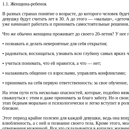
1.1. Женщина-ребенок
В разных странах понятие о возрасте, до которого человек бу
девушку будут считать лет в 30. А до этого — «малыш», «дето
уже начинают работать и принимать самостоятельные решения.
Что же обычно женщина проживает до своего 20-летия? У нее п
• познавать и делать невероятные для себя открытия;
• радоваться, восхищаться, узнавать всю глубину самых ярких ч
• учиться понимать, что ей нравится, а что — нет;
• налаживать общение со взрослыми, управлять конфликтами;
• принимать на себя первую ответственность: за свое обучение
На этом пути есть несколько опасностей, которые, подобно вязк
свыкнуться с этим и даже принимать за благо заботу. Но и св
этап бедным морально и психологически и легко вступит в роль
близкие.
Этот период крайне полезен для каждой девушки, ведь она впе
влюбленность, а с ней и познание своего тела. Кроме этого, 
отвержения мужчиной. Все это складывается в копилку жизненн