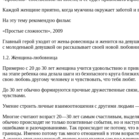
Каждой женщине приятно, когда мужчина окружает заботой и 
На эту тему рекомендую фильм:
«Простые сложности», 2009
Главный герой уходит от жены-ровесницы и женится на девушке
с молоденькой девушкой он рассказывает своей новой любовн
1.2. Женщина-любовница
Примерно с 20 до 30 лет женщина учится удовольствию и привя
на этапе ребенка она делала шаги из безопасного круга близки
свою любовь другому человеку и чувствовать, что тебя любят.
До 30 лет обычно формируются прочные дружественные связи, и
чувствами.
Умение строить личные взаимоотношения с другими людьми — 
Многие считают возраст 20—30 лет самым счастливым, выделяя 
обычно происходят не только позитивные события, но и насту
ошибками и разочарованиями. Так происходит не потому, что в
границы. Именно потому так много отношений в этом возрасте 
А иногда этот ненадежный дворец рассыпается сам под влиян