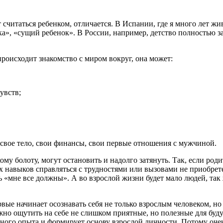
дет считаться ребенком, отличается. В Испании, где я много ле
чка», «сущий ребенок». В
Росси
и, например, детство полностью з
роисходит знакомство с миром вокруг, она может:
увств;
, свое тело, свои финансы, свои первые отношения с мужчиной.
ому болоту, могут остановить и надолго затянуть. Так, если род
оих навыков справляться с трудностями или вызовами не приобр
 «мне все должны». А во взрослой жизни будет мало людей, так 
рвые начинает осознавать себя не только взрослым человеком, но
можно ощутить на себе не слишком приятные, но полезные для бу
ого опыта и формирует основу взрослой личности. Потому очень