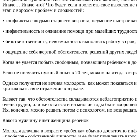
Иначе… Иначе что? Что будет, если пролететь свое взросление 
этап с ворохом проблем и сложностей:
• конфликты с людьми старшего возраста, неумение выстраив
• инфантильность и ожидание помощи при малейших трудност
• безответственность, невозможность выполнять работу в срок,
• ощущение себя жертвой обстоятельств, решений других люде
Когда не удается побыть свободным, познающим ребенком в дос
Если не получить нужный опыт в 20 лет, можно навсегда застря
Однако получится не вечная молодость, как может показаться н
критиковать свое отражение в зеркале.
Бывает так, что обстоятельства складываются неблагоприятно и
очень трудно, или же остаться и на многие годы быть «хорошей
Их, конечно, можно решить потом с психологом, но возвращатьс
Какого мужчину ищет женщина-ребенок
Молодая девушка в возрасте «ребенка» обычно достаточно инфа
«пробелов» собственной личности, и ее будет привлекать взро