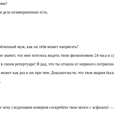
ома?
м дела незавершенные есть.
бленный муж, как он тебя может напрягать?
е значит, что мне хотелось видеть твою физиономию 24 часа в с
в своем репертуаре! Я рад, что ты отошла от нервного потрясени
может как раз и ни при чем. Доказательств, что твоя авария был
.
 хочу следующим номером соскребать твои мозги с асфальта! — з