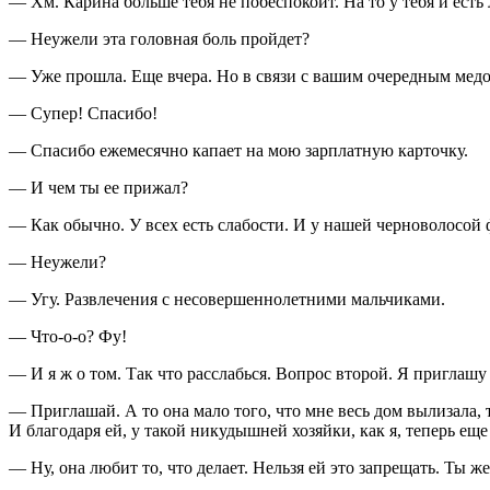
— Хм. Карина больше тебя не побеспокоит. На то у тебя и есть
— Неужели эта головная боль пройдет?
— Уже прошла. Еще вчера. Но в связи с вашим очередным медов
— Супер! Спасибо!
— Спасибо ежемесячно капает на мою зарплатную карточку.
— И чем ты ее прижал?
— Как обычно. У всех есть слабости. И у нашей черноволосой 
— Неужели?
— Угу. Развлечения с не
совершеннолетн
ими мальчиками.
— Что-о-о? Фу!
— И я ж о том. Так что расслабься. Вопрос второй. Я приглаш
— Приглашай. А то она мало того, что мне весь дом вылизала, т
И благодаря ей, у такой никудышней хозяйки, как я, теперь еще
— Ну, она любит то, что делает. Нельзя ей это запрещать. Ты же