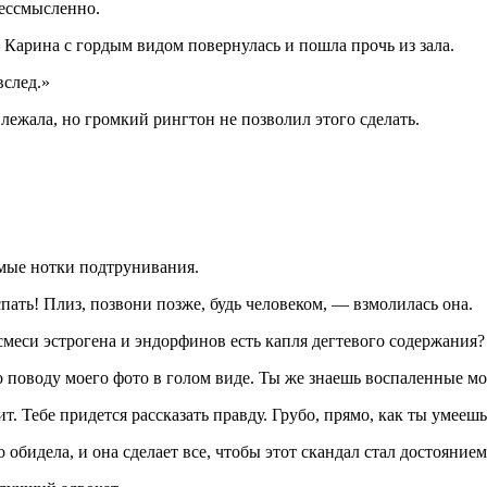
бессмысленно.
 Карина с гордым видом повернулась и пошла прочь из зала.
вслед.»
лежала, но громкий рингтон не позволил этого сделать.
мые нотки подтрунивания.
пать! Плиз, позвони позже, будь человеком, — взмолилась она.
смеси эстрогена и эндорфинов есть капля дегтевого содержания?
поводу моего фото в голом виде. Ты же знаешь воспаленные моз
тавит. Тебе придется рассказать правду. Грубо, прямо, как ты уме
 обидела, и она сделает все, чтобы этот скандал стал достояние