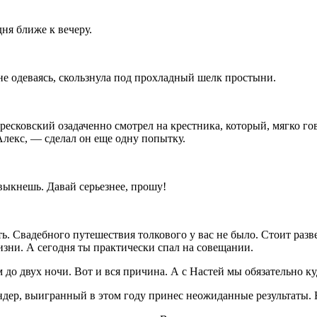
ня ближе к вечеру.
 не одеваясь, скользнула под прохладный шелк простыни.
овский озадаченно смотрел на крестника, который, мягко гово
Алекс, — сделал он еще одну попытку.
выкнешь. Давай серьезнее, прошу!
. Свадебного путешествия толкового у вас не было. Стоит разве
изни. А сегодня ты практически спал на совещании.
о двух ночи. Вот и вся причина. А с Настей мы обязательно ку
дер, выигранный в этом году принес неожиданные результаты. Не