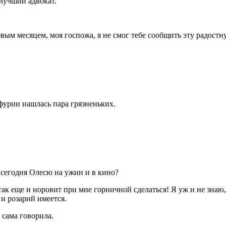
 лучший адвокат.
ым месяцем, моя госпожа, я не смог тебе сообщить эту радостну
фурии нашлась пара грязненьких.
у сегодня Олесю на ужин и в кино?
ак еще и норовит при мне горничной сделаться! Я уж и не знаю, 
 и розарий имеется.
 сама говорила.