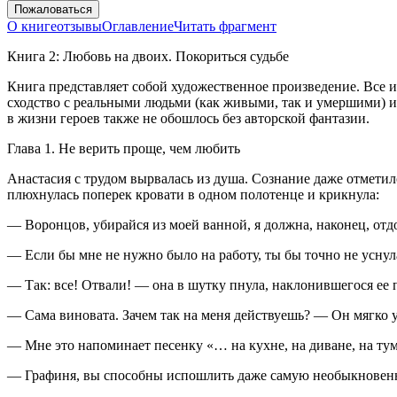
Пожаловаться
О книге
отзывы
Оглавление
Читать фрагмент
Книга 2: Любовь на двоих. Покориться судьбе
Книга представляет собой художественное произведение. Все 
сходство с реальными людьми (как живыми, так и умершими) ил
в жизни героев также не обошлось без авторской фантазии.
Глава 1. Не верить проще, чем любить
Анастасия с трудом вырвалась из душа. Сознание даже отметил
плюхнулась поперек кровати в одном полотенце и крикнула:
— Воронцов, убирайся из моей ванной, я должна, наконец, отд
— Если бы мне не нужно было на работу, ты бы точно не уснул
— Так: все! Отвали! — она в шутку пнула, наклонившегося ее 
— Сама виновата. Зачем так на меня действуешь? — Он мягко 
— Мне это напоминает песенку «… на кухне, на диване, на тум
— Графиня, вы способны испошлить даже самую необыкновенную