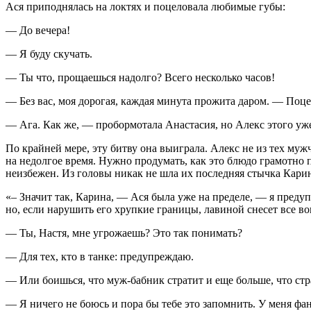
Ася приподнялась на локтях и поцеловала любимые губы:
— До вечера!
— Я буду скучать.
— Ты что, прощаешься надолго? Всего несколько часов!
— Без вас, моя дорогая, каждая минута прожита даром. — Поцел
— Ага. Как же, — пробормотала Анастасия, но Алекс этого уже 
По крайней мере, эту битву она выиграла. Алекс не из тех му
на недолгое время. Нужно продумать, как это блюдо грамотно п
неизбежен. Из головы никак не шла их последняя стычка Карин
«– Значит так, Карина, — Ася была уже на пределе, — я преду
но, если нарушить его хрупкие границы, лавиной снесет все вок
— Ты, Настя, мне угрожаешь? Это так понимать?
— Для тех, кто в танке: предупреждаю.
— Или боишься, что муж-бабник стратит и еще больше, что стр
— Я ничего не боюсь и пора бы тебе это запомнить. У меня фан