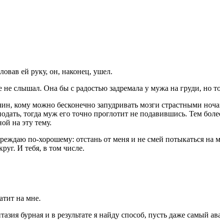
овав ей руку, он, наконец, ушел.
не слышал. Она бы с радостью задремала у мужа на груди, но то
жчин, кому можно бесконечно запудривать мозги страстными ноча
одать, тогда муж его точно проглотит не подавившись. Тем более
ой на эту тему.
преждаю по-хорошему: отстань от меня и не смей потыкаться на 
руг. И тебя, в том числе.
атит на мне.
тазия бурная и в результате я найду способ, пусть даже самый 