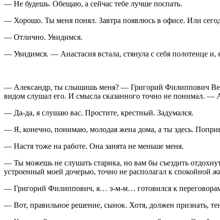
— Не будешь. Обещаю, а сейчас тебе лучше поспать.
— Хорошо. Ты меня понял. Завтра появлюсь в офисе. Или сегод
— Отлично. Увидимся.
— Увидимся. — Анастасия встала, стянула с себя полотенце и,
— Александр, ты слышишь меня? — Григорий Филиппович Вереск
видом слушал его. И смысла сказанного точно не понимал. — 
— Да-да, я слушаю вас. Простите, крестный. Задумался.
— Я, конечно, понимаю, молодая жена дома, а ты здесь. Попри
— Настя тоже на работе. Она занята не меньше меня.
— Ты можешь не слушать старика, но вам бы съездить отдохнуть
устроенный моей дочерью, точно не располагал к спокойной ж
— Григорий Филиппович, я… э-м-м… готовился к переговорам д
— Вот, правильное решение, сынок. Хотя, должен признать, тен