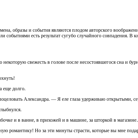
имена, образы и события являются плодом авторского воображен
и событиями есть результат сугубо случайного совпадения. В к
о некоторую свежесть в голове после несостоявшегося сна и бу
охнуть!
а еще долго.
поцеловать Александра. — Я еле глаза удерживаю открытыми, се
улыбнулся.
бочке и в ванне, в прихожей и в машине, за шторкой в магазин
 романтику! Но за эти минуты страсти, которые вы мне подарил