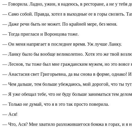
— Говорила. Ладно, ужин, я надеюсь, в ресторане, а не у тебя д
— Само собой. Правда, хотел в выходные ее в горы свозить. Та
— Даже речи быть не может. По крайней мере, без меня.
— Тогда пригласи и Воронцова тоже.
— Он меня напрягает в последнее время. Уж лучше Ланку.
— Ланку было бы вообще великолепно. Хотя это же твой возлю
— Леснов, ты тоже был мне гражданским мужем, но это вовсе н
— Анастасия свет Григорьевна, да вы снова в форме, однако! И 
— Чем дальше, тем больше убеждаюсь, мой дорогой, что ты тут 
— Я уже обещал тебе, что не буду больше заниматься тем делом
— Только не думай, что я в это так просто поверила.
— Ася!
— Что, Ася? Мне хватило разложившегося бомжа в горах, и я не