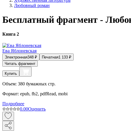
Художественная литература
Любовный роман
Бесплатный фрагмент - Любов
Книга 2
Ева Яблоневская
Электронная
348
₽
Печатная
1 133
₽
Читать фрагмент
Купить
Объем:
380
бумажных стр.
Формат:
epub, fb2, pdfRead, mobi
Подробнее
0.0
0
Оценить