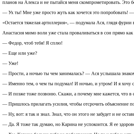
планов на Алекса и не пытайся меня скомпрометировать. Это 
— Ух ты! Мне уже просто жуть как хочется это попробовать! —
«Остается тяжелая артиллерия», — подумала Ася, глядя фурии 
Анастасия мимо воли уже стала проваливаться в сон прямо как 
— Федор, чтоб тебя! Я сплю!
— Еще или уже?
— Уже!
— Прости, а ночью ты чем занималась? — Ася услышала знако
— Именно тем, о чем ты подумал! И ночью, и утром! И я хочу с
— И позже тоже позвоню. Скажи, а почему мне кажется, что в 
— Пришлось прилагать усилия, чтобы отсрочить объяснение по 
— Ну, вот: я так и знал. Знал, что он этого не забудет и не ос
— Да. Я тоже так думаю, но Карина не успокоится. Я ее здорово