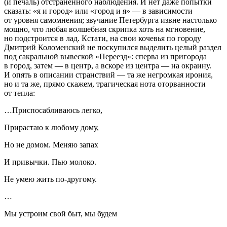
(и печаль) отстраненного наблюдения. И нет даже попытки
сказать: «я и город» или «город и я» — в зависимости
от уровня самомнения; звучание Петербурга извне настолько
мощно, что любая волшебная скрипка хоть на мгновение,
но подстроится в лад. Кстати, на свои кочевья по городу
Дмитрий Коломенский не поскупился выделить целый раздел
под сакральной вывеской «Переезд»: сперва из пригорода
в город, затем — в центр, а вскоре из центра — на окраину.
И опять в описании странствий — та же негромкая ирония,
но и та же, прямо скажем, трагическая нота оторванности
от тепла:
…Приспосабливаюсь легко,
Прирастаю к любому дому,
Но не домом. Меняю запах
И привычки. Пью молоко.
Не умею жить по-другому.
…
Мы устроим свой быт, мы будем