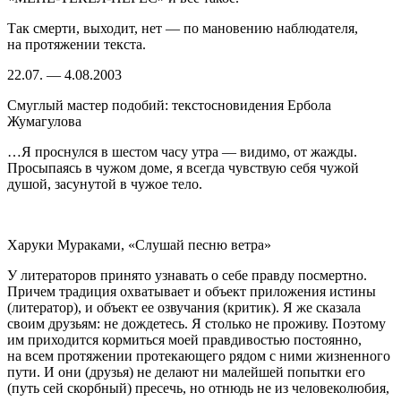
Так смерти, выходит, нет — по мановению наблюдателя,
на протяжении текста.
22.07. — 4.08.2003
Смуглый мастер подобий: текстосновидения Ербола
Жумагулова
…Я проснулся в шестом часу утра — видимо, от жажды.
Просыпаясь в чужом доме, я всегда чувствую себя чужой
душой, засунутой в чужое тело.
Харуки Мураками, «Слушай песню ветра»
У литераторов принято узнавать о себе правду посмертно.
Причем традиция охватывает и объект приложения истины
(литератор), и объект ее озвучания (критик). Я же сказала
своим друзьям: не дождетесь. Я столько не проживу. Поэтому
им приходится кормиться моей правдивостью постоянно,
на всем протяжении протекающего рядом с ними жизненного
пути. И они (друзья) не делают ни малейшей попытки его
(путь сей скорбный) пресечь, но отнюдь не из человеколюбия,