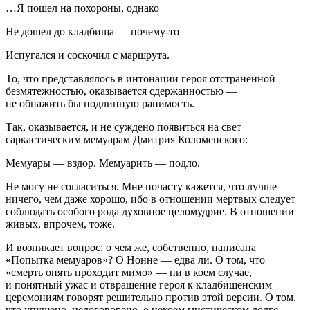
…Я пошел на похороны, однако
Не дошел до кладбища — почему-то
Испугался и соскочил с маршрута.
То, что представлялось в интонации героя отстраненной
безмятежностью, оказывается сдержанностью —
не обнажить бы подлинную ранимость.
Так, оказывается, и не суждено появиться на свет
саркастическим мемуарам Дмитрия Коломенского:
Мемуары — вздор. Мемуарить — подло.
Не могу не согласиться. Мне почасту кажется, что лучше
ничего, чем даже хорошо, ибо в отношении мертвых следует
соблюдать особого рода духовное целомудрие. В отношении
живых, впрочем, тоже.
И возникает вопрос: о чем же, собственно, написана
«Попытка мемуаров»? О Нонне — едва ли. О том, что
«смерть опять проходит мимо» — ни в коем случае,
и понятный ужас и отвращение героя к кладбищенским
церемониям говорят решительно против этой версии. О том,
что упущено, недоговорено, о некоем мистическом долге