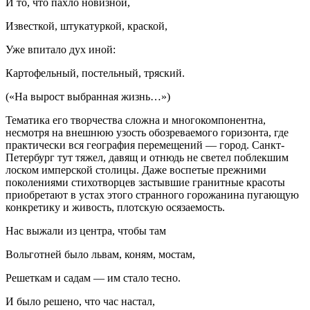
И то, что пахло новизной,
Известкой, штукатуркой, краской,
Уже впитало дух иной:
Картофельный, постельный, тряский.
(«На вырост выбранная жизнь…»)
Тематика его творчества сложна и многокомпонентна,
несмотря на внешнюю узость обозреваемого горизонта, где
практически вся география перемещений — город. Санкт-
Петербург тут тяжел, давящ и отнюдь не светел поблекшим
лоском имперской столицы. Даже воспетые прежними
поколениями стихотворцев застывшие гранитные красоты
приобретают в устах этого странного горожанина пугающую
конкретику и живость, плотскую осязаемость.
Нас выжали из центра, чтобы там
Вольготней было львам, коням, мостам,
Решеткам и садам — им стало тесно.
И было решено, что час настал,