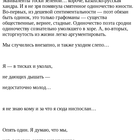
эквиваленты тоски зеленой… короче, казахско-русская
хандра. И я не зря помянула смятенное одиночество юности.
Во-первых, из дешевой сентиментальности — поэт обязан
быть одинок, это только графоманы — существа
общественные, вернее, стадные. Одиночество поэта сродни
одиночеству сознательно умолкшего в хоре. А, во-вторых,
исторгнутость из жизни легко аргументировать.
Мы случились внезапно, и также уходим слепо…
Я — в тисках и уколах,
не дающих дышать —
недостаточно молод…
я не знаю кому и за что я сюда ниспослан…
Опять один. Я думаю, что мы,