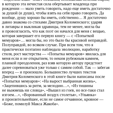
в которую эта нечистая сила обертывает младенца при
рождении — мало уметь говорить, надо еще иметь достаточно
за душой (и души), чтобы взять на себя право говорить. Да
вообще, душу хорошо бы иметь, собственно… Я достаточно
давно знакома со стихами Дмитрия Коломенского; ударяя
в литавры и выкликая здравицы, тем не менее, могла бы
и провозгласить, что как поэт он начался для меня с вещью,
которая завершает его первую книгу — с «Попыткой
мемуаров»… могла бы, но это было бы красивой неправдой.
Полуправдой, во всяком случае. При всем том, что я
практически поэтапно наблюдала эволюцию, наработку
стиля, рост мастерства — «Попытка мемуаров» явилась для
меня если и не открытием, то неким рубежным камнем,
планкой преодоления, раз взяв которую автору предстоит
далее соревноваться уже только с самим собой. Так — забегая
вперед — и произошло. Большинство лучших текстов
Дмитрия Коломенского в этой книге были написаны после
«Попытки мемуаров»: «На вырост выбранная жизнь»,
«Зацепившись за ритм, за мелодию…», «Из тишины
не выжмешь ни словца», «Вышел из гоев, но все-таки стал
изгоем…», «Ворованный воздух столетья», «Ульянка»
и пронзительнейшее, если не самое отчаянное, кровное —
«Боже, помилуй Макса Жакоба».