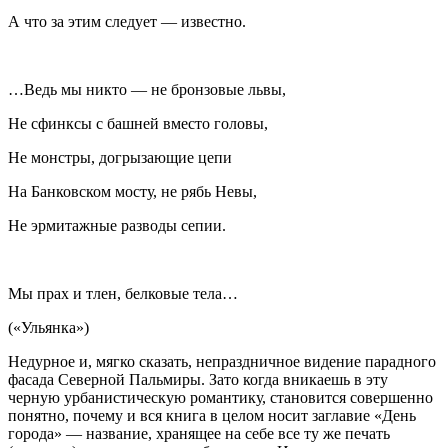
А что за этим следует — известно.
…Ведь мы никто — не бронзовые львы,
Не сфинксы с башней вместо головы,
Не монстры, догрызающие цепи
На Банковском мосту, не рябь Невы,
Не эрмитажные разводы сепии.
Мы прах и тлен, белковые тела…
(«Ульянка»)
Недурное и, мягко сказать, непраздничное видение парадного
фасада Северной Пальмиры. Зато когда вникаешь в эту
черную урбанистическую романтику, становится совершенно
понятно, почему и вся книга в целом носит заглавие «День
города» — название, хранящее на себе все ту же печать