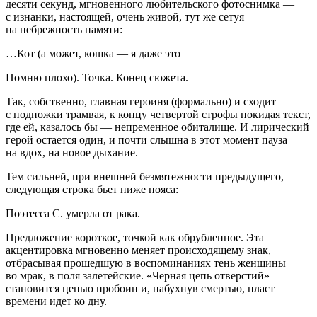
десяти секунд, мгновенного любительского фотоснимка —
с изнанки, настоящей, очень живой, тут же сетуя
на небрежность памяти:
…Кот (а может, кошка — я даже это
Помню плохо). Точка. Конец сюжета.
Так, собственно, главная героиня (формально) и сходит
с подножки трамвая, к концу четвертой строфы покидая текст,
где ей, казалось бы — непременное обиталище. И лирический
герой остается один, и почти слышна в этот момент пауза
на вдох, на новое дыхание.
Тем сильней, при внешней безмятежности предыдущего,
следующая строка бьет ниже пояса:
Поэтесса С. умерла от рака.
Предложение короткое, точкой как обрубленное. Эта
акцентировка мгновенно меняет происходящему знак,
отбрасывая прошедшую в воспоминаниях тень женщины
во мрак, в поля залетейские. «Черная цепь отверстий»
становится цепью пробоин и, набухнув смертью, пласт
времени идет ко дну.