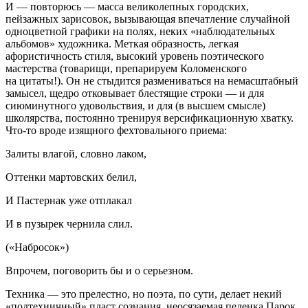
И — повторюсь — масса великолепных городских,
пейзажных зарисовок, вызывающая впечатление случайной
одноцветной графики на полях, неких «наблюдательных
альбомов» художника. Меткая образность, легкая
афористичность стиля, высокий уровень поэтического
мастерства (товарищи, препарируем Коломенского
на цитаты!). Он не стыдится размениваться на немасштабный
замысел, щедро отковывает блестящие строки — и для
сиюминутного удовольствия, и для (в высшем смысле)
школярства, постоянно тренируя версификационную хватку.
Что-то вроде изящного фехтовального приема:
Залиты влагой, словно лаком,
Оттенки мартовских белил,
И Пастернак уже отплакал
И в пузырек чернила слил.
(«Набросок»)
Впрочем, поговорить бы и о серьезном.
Техника — это прелестно, но поэта, по сути, делает некий
«подтехничный» пласт сознания, неосязаемая пеленка Парок,