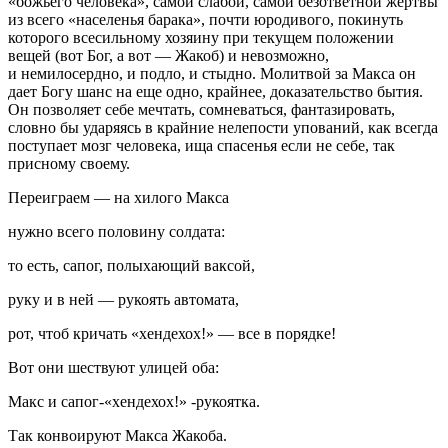
«божьего человека», самой слабой, самой безответной жертвы
из всего
«населенья барака»
, почти юродивого, покинуть
которого всесильному хозяину при текущем положении
вещей (вот Бог, а вот — Жакоб) и невозможно,
и немилосердно, и подло, и стыдно. Молитвой за Макса он
дает Богу шанс на еще одно, крайнее, доказательство бытия.
Он позволяет себе мечтать, сомневаться, фантазировать,
словно бы ударяясь в крайние нелепости упований, как всегда
поступает мозг человека, ища спасенья если не себе, так
присному своему.
Переиграем — на хилого Макса
нужно всего половину солдата:
то есть, сапог, полыхающий ваксой,
руку и в ней — рукоять автомата,
рот, чтоб кричать «хендехох!» — все в порядке!
Вот они шествуют улицей оба:
Макс и сапог-«хендехох!» -рукоятка.
Так конвоируют Макса Жакоба.