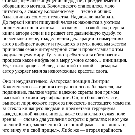
стойкое, щемящее ощущение недодачи, преждевременно
оборванного мотива. Коломенского становилось мало
читателю, а самому Коломенскому — тесно в общих
балаганчиках совместительства. Надлежало выбирать.
До первой книги пишущий человек находится в уютном
положении внештатника — «захочу — разлюблю»; первая
книга автора если и не решает его дальнейшую судьбу, то,
по меньшей мере, тождественна декларации о намерениях —
автор выбирает дорогу и пускается в путь, волевым жестом
причисляя себя к литературной стае и провозглашая о том
окружающему миру. Тут явно требуется для обозначения
процесса какое-нибудь не в меру умное слово… инициация.
Ну, что-то вроде… Вслед за данной строкой — ремарка —
автор укоряет меня за невозможные красоты слога.
Оно и неудивительно. Авторская позиция Дмитрия
Коломенского — ирония отстраненного наблюдателя, чьи
подлинные, пылкие черты надежно скрыты под гримом
высокой техники версификации. Он, по большей части,
выносит лирического героя за плоскость настоящего момента,
за стекло кишащего людьми и предметами террариума
каждодневной жизни, иногда даже сознательно сужая поле
зрения — словно для усиления остроты к деталям; и вот уже
внешний мир, заключенный в оконной раме —
«…лишь то,
что вижу я/ в свой прицел»
. Либо же — вторая крайность