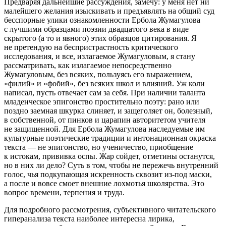
Предваряя дальнейшие рассуждения, замечу: у меня нет ни
малейшего желания изыскивать и предъявлять на общий суд
бесспорные улики ознакомленности Ербола Жумагулова
с лучшими образцами поэзии двадцатого века в виде
скрытого (а то и явного) этих образцов цитирования. Я
не претендую на беспристрастность критического
исследования, и все, излагаемое Жумагуловым, я стану
рассматривать, как излагаемое непосредственно
Жумагуловым, без всяких, пользуясь его выражением,
«филий» и «фобий», без всяких школ и влияний. Уж коли
написал, пусть отвечает сам за себя. При наличии таланта
младенческое эпигонство простительно поэту: рано или
поздно заемная шкурка слиняет, и защеголяет он, болезный,
в собственной, от пинков и царапин авторитетом учителя
не защищенной. Для Ербола Жумагулова наследуемые им
культурные поэтические традиции и инто
нацио
нная окраска
текста — не эпигонство, но ученичество, приобщение
к истокам, прививка оспы. Жар сойдет, отметины останутся,
но в них ли дело? Суть в том, чтобы не пережечь внутренний
голос, чья подкупающая искренность сквозит из-под маски,
а после и вовсе смоет внешние лохмотья школярства. Это
вопрос времени, терпения и труда.
Для подробного рассмотрения, субъективного читательского
гиперанализа текста наиболее интересна лирика,