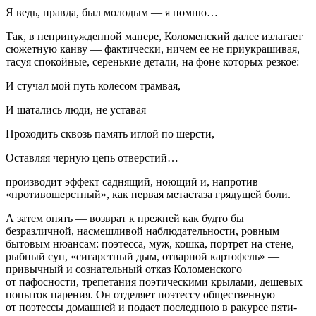
Я ведь, правда, был молодым — я помню…
Так, в непринужденной манере, Коломенский далее излагает
сюжетную канву — фактически, ничем ее не приукрашивая,
тасуя спокойные, серенькие детали, на фоне которых резкое:
И стучал мой путь колесом трамвая,
И шатались люди, не уставая
Проходить сквозь память иглой по шерсти,
Оставляя черную цепь отверстий…
производит эффект саднящий, ноющий и, напротив —
«противошерстный», как первая метастаза грядущей боли.
А затем опять — возврат к прежней как будто бы
безразличной, насмешливой наблюдательности, ровным
бытовым нюансам: поэтесса, муж, кошка, портрет на стене,
рыбный суп,
«
сигар
етный дым, отварной картофель»
—
привычный и сознательный отказ Коломенского
от пафосности, трепетания поэтическими крылами, дешевых
попыток парения. Он отделяет поэтессу общественную
от поэтессы домашней и подает последнюю в ракурсе пяти-