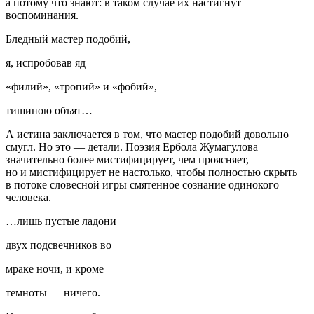
а потому что знают: в таком случае их настигнут
воспоминания.
Бледный мастер подобий,
я, испробовав яд
«филий», «тропий» и «фобий»,
тишиною объят…
А истина заключается в том, что мастер подобий довольно
смугл. Но это — детали. Поэзия Ербола Жумагулова
значительно более мистифицирует, чем проясняет,
но и мистифицирует не настолько, чтобы полностью скрыть
в потоке словесной игры смятенное сознание одинокого
человека.
…лишь пустые ладони
двух подсвечников во
мраке ночи, и кроме
темноты — ничего.