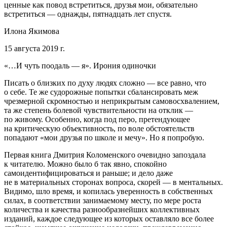
ценные как повод встретиться, друзья мои, обязательно
встретиться — однажды, пятнадцать лет спустя.
Илона Якимова
15 августа 2019 г.
«…И чуть поодаль — я». Ирония одиночки
Писать о близких по духу людях сложно — все равно, что
о себе. Те же судорожные попытки сбалансировать меж
чрезмерной скромностью и неприкрытым самовосхвалением,
та же степень болевой чувствительности на отклик —
по живому. Особенно, когда под перо, претендующее
на критическую объективность, по воле обстоятельств
попадают «мои друзья по школе и мечу». Но я попробую.
Первая книга Дмитрия Коломенского очевидно запоздала
к читателю. Можно было б так явно, спокойно
самоидентифицироваться и раньше; и дело даже
не в материальных сторонах вопроса, скорей — в ментальных.
Видимо, шло время, и копилась уверенность в собственных
силах, в соответствии занимаемому месту, по мере роста
количества и качества разнообразнейших коллективных
изданий, каждое следующее из которых оставляло все более