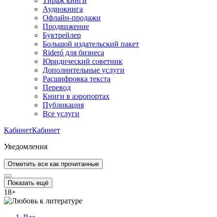
Тираж книги
Аудиокнига
Офлайн-продажи
Продвижение
Буктрейлер
Большой издательский пакет
Rideró для бизнеса
Юридический советник
Дополнительные услуги
Расшифровка текста
Перевод
Книги в аэропортах
Публикация
Все услуги
Кабинет
Кабинет
Уведомления
Отметить все как прочитанные
Показать ещё
18
+