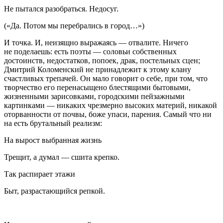
Не пытался разобраться. Недосуг.
(«Да. Потом мы перебрались в город…»)
И точка. И, неизящно выражаясь — отвалите. Ничего
не поделаешь: есть поэты — соловьи собственных
достоинств, недостатков, попоек, драк, постельных сцен;
Дмитрий Коломенский не принадлежит к этому клану
счастливых трепачей. Он мало говорит о себе, при том, что
творчество его перенасыщено блестящими бытовыми,
жизненными зарисовками, городскими пейзажными
картинками — никаких чрезмерно высоких материй, никакой
оторванности от почвы, боже упаси, парения. Самый что ни
на есть брутальный реализм:
На вырост выбранная жизнь
Трещит, а думал — сшита крепко.
Так распирает этажи
Быт, разрастающийся репкой.