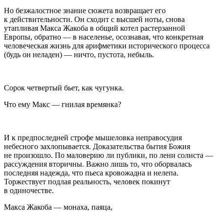
Но безжалостное знание сюжета возвращает его
к действительности. Он сходит с высшей ноты, снова
утапливая Макса Жакоба в общий котел растерзанной
Европы, обратно — в населенье, осознавая, что конкретная
человеческая жизнь для арифметики исторического процесса
(будь он неладен) — ничто, пустота, небыль.
Сорок четвертый бьет, как чугунка.
Что ему Макс — гнилая времянка?
И к предпоследней строфе мышеловка неправосудия
небесного захлопывается. Доказательства бытия Божия
не произошло. По маловерию ли публики, по лени солиста —
рассуждения вторичны. Важно лишь то, что оборвалась
последняя надежда, что пьеса кровожадна и нелепа.
Торжествует подлая реальность, человек покинут
в одиночестве.
Макса Жакоба — монаха, паяца,