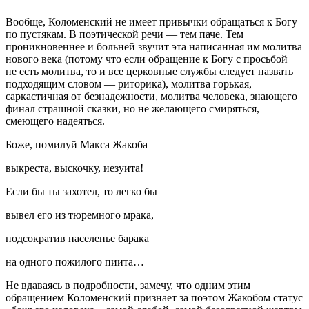
Вообще, Коломенский не имеет привычки обращаться к Богу
по пустякам. В поэтической речи — тем паче. Тем
проникновеннее и больней звучит эта написанная им молитва
нового века (потому что если обращение к Богу с просьбой
не есть молитва, то и все церковные службы следует назвать
подходящим словом — риторика), молитва горькая,
саркастичная от безнадежности, молитва человека, знающего
финал страшной сказки, но не желающего смиряться,
смеющего надеяться.
Боже, помилуй Макса Жакоба —
выкреста, выскочку, иезуита!
Если бы ты захотел, то легко бы
вывел его из тюремного мрака,
подсократив населенье барака
на одного пожилого пиита…
Не вдаваясь в подробности, замечу, что одним этим
обращением Коломенский признает за поэтом Жакобом статус