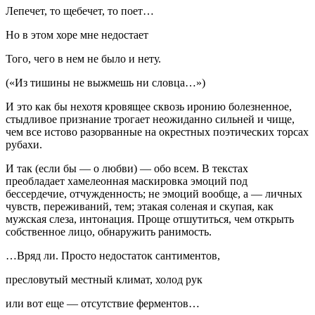
Лепечет, то щебечет, то поет…
Но в этом хоре мне недостает
Того, чего в нем не было и нету.
(«Из тишины не выжмешь ни словца…»)
И это как бы нехотя кровящее сквозь иронию болезненное,
стыдливое признание трогает неожиданно сильней и чище,
чем все истово разорванные на окрестных поэтических торсах
рубахи.
И так (если бы — о любви) — обо всем. В текстах
преобладает хамелеонная маскировка эмоций под
бессердечие, отчужденность; не эмоций вообще, а — личных
чувств, переживаний, тем; этакая соленая и скупая, как
мужская слеза, интонация. Проще отшутиться, чем открыть
собственное лицо, обнаружить ранимость.
…Вряд ли. Просто недостаток сантиментов,
пресловутый местный климат, холод рук
или вот еще — отсутствие ферментов…