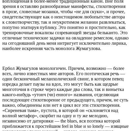
воплощенная в более-менее традиционный канон. Вне поля
зрения я оставляю разнообразные манифесты, стихотворения
в прозе, словесные мозаики, чтобы «не для скуки», и прочее,
свидетельствующее как о неистощимом любопытстве автора
к словотворчеству, так и неукротимом желании развлекаться,
попутно эпатируя публику. Это понятно и простительно, как
тренировочные вокализы созревающей звезды бельканто. Это
отличные технические задачки на овладение ремеслом, однако
на сегодняшний день меня интригует исключительно лирика,
наиболее искренняя часть монолога Жумагулова.
Ербол Жумагулов монологичен. Причем, возможно — более
всех, лично известных мне авторов. Его поэтическая речь —
один бесконечный меланхолический
свинг
, в котором певец
изредка делает паузы на вдох, это могут быть как щедрые
многоточия в строке через каждые два слова, так и виньетка
какого-нибудь «утонч (чн) енного» названия, отделяющая
последующее стихотворение от предыдущего, причем, не суть
важно, объединены или нет в цикл все эти стихотворения.
«Сиреневая тьма», пустота, в которой он «склоняется над
волной метафор», скорбит на одну и ту же мелодию,
независимо от датировки — the blues, вся поэтика которой
приближается к простейшим feel in blue и so lonely — изящные