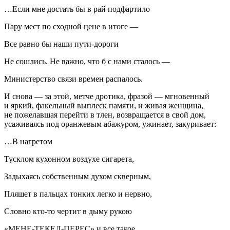
…Если мне достать бы в рай подфартило
Пару мест по сходной цене в итоге —
Все равно бы наши пути-дороги
Не сошлись. Не важно, что б с нами сталось —
Министерство связи времен распалось.
И снова — за этой, метче дротика, фразой — мгновенный
и яркий, факельный выплеск памяти, и живая женщина,
не пожелавшая перейти в тлен, возвращается в свой дом,
усаживаясь под оранжевым абажуром, ужинает, закуривает:
…В нагретом
Тусклом кухонном воздухе
сигар
ета,
Задыхаясь собственным духом скверным,
Пляшет в пальцах тонких легко и нервно,
Словно кто-то чертит в дыму рукою
«МЕНЕ-ТЕКЕЛ-ПЕРЕС» и все такое.