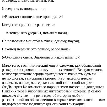
А сверху, словно мегалиты, мы:
Сосед и чуть поодаль — я.
(«Взлетает солнце выше провода…»)
Когда и откровенно трагически:
…А теперь кто удержит, поманит назад,
Не позволит с монетой в зубах, одному, наугад,
Наконец перейти это ровное, белое поле?
(«Ожидание снега. Знамения близкой зимы…»)
Мало того, этот лирический еще и сдержан, как образцовый
разведчик в проявлении неуставных эмоций. Всякую мелочь,
всякое трепетание сердца приходится выуживать чуть ли
не по слогам, выискивать кропотливо, археологически,
извлекать из-под мастерски плотной словесной кладки.
От Дмитрия Коломенского пароксизмов пафоса не дождешься.
Никаких тебе излюбленных литераторами истерик. В самом
пиковом случае — а речь идет об истории любви,
рассказанной по обыкновению в саркастическом ключе — вам
индифферентно подкинут для описания ситуации: