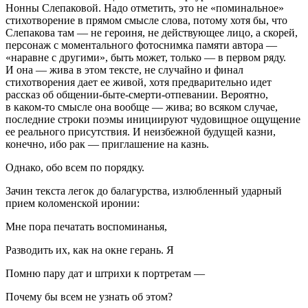
Нонны Слепаковой. Надо отметить, это не «поминальное»
стихотворение в прямом смысле слова, потому хотя бы, что
Слепакова там — не
героин
я, не действующее лицо, а скорей,
персонаж с моментального фотоснимка памяти автора —
«наравне с другими», быть может, только — в первом ряду.
И она — жива в этом тексте, не случайно и финал
стихотворения дает ее живой, хотя предварительно идет
рассказ об общении-быте-смерти-отпевании. Вероятно,
в каком-то смысле она вообще — жива; во всяком случае,
последние строки поэмы инициируют чудовищное ощущение
ее реального присутствия. И неизбежной будущей казни,
конечно, ибо рак — приглашение на казнь.
Однако, обо всем по порядку.
Зачин текста легок до балагурства, излюбленный ударный
прием коломенской иронии:
Мне пора печатать воспоминанья,
Разводить их, как на окне герань. Я
Помню пару дат и штрихи к портретам —
Почему бы всем не узнать об этом?