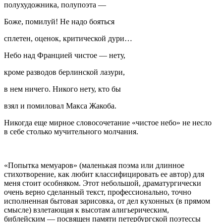
полухудожника, полупоэта —
Боже, помилуй! Не надо бояться
сплетен, оценок, критической
дури
…
Небо над Францией чистое — нету,
кроме разводов берлинской лазури,
в нем ничего. Никого нету, кто бы
взял и помиловал Макса Жакоба.
Никогда еще мирное словосочетание «чистое небо» не несло
в себе столько мучительного молчания.
«Попытка мемуаров» (маленькая поэма или длинное
стихотворение, как любит классифицировать ее автор) для
меня стоит особняком. Этот небольшой, драматургически
очень верно сделанный текст, профессионально, точно
исполненная бытовая зарисовка, от дел кухонных (в прямом
смысле) взлетающая к высотам алигьерическим,
библейским — посвящен памяти петербургской поэтессы