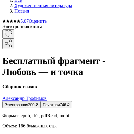
Все
Художественная литература
Поэзия
5.0
7
Оценить
Электронная книга
Бесплатный фрагмент -
Любовь — и точка
Сборник стихов
Александр Трофимов
Электронная
200
₽
Печатная
746
₽
Формат:
epub, fb2, pdfRead, mobi
Объем:
166
бумажных стр.