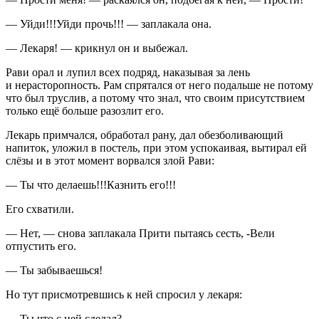
— Уйди!!!Уйди прочь!!! — заплакала она.
— Лекаря! — крикнул он и выбежал.
Рави орал и лупил всех подряд, наказывая за лень
и нерасторопность. Рам спрятался от него подальше не потому
что был труслив, а потому что знал, что своим присутствием
только ещё больше разозлит его.
Лекарь примчался, обработал рану, дал обезболивающий
напиток, уложил в постель, при этом успокаивая, вытирал ей
слёзы и в этот момент ворвался злой Рави:
— Ты что делаешь!!!Казнить его!!!
Его схватили.
— Нет, — снова заплакала Прити пытаясь сесть, -Вели
отпустить его.
— Ты забываешься!
Но тут присмотревшись к ней спросил у лекаря:
— Ты что с ней сделал?