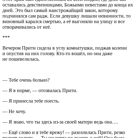
оставались девственницами, Божьими невестами до конца их
дней. Это был самый наистрожайщий закон, которому
подчинялся сам радж. Если девушку лишали невинности, то
виновный карался смертью, а её выгоняли на улицу и все
отворачивались от неё.
***
Вечером Прити сидела в углу комнатушки, поджав колени
и опустив на них голову. Кто-то вошёл, но она даже
не пошевелилась.
— Тебе очень больно?
— Я в норме, — отозвалась Прити.
— Я принесла тебе поесть.
— Не хочу.
— Я знаю, что ты здесь из-за своей матери ведь она….
— Ещё слово и я тебе врежу! — разозлилась Прити, резко
подняв голову, — Ты ни черта не знаешь о ней! Она была