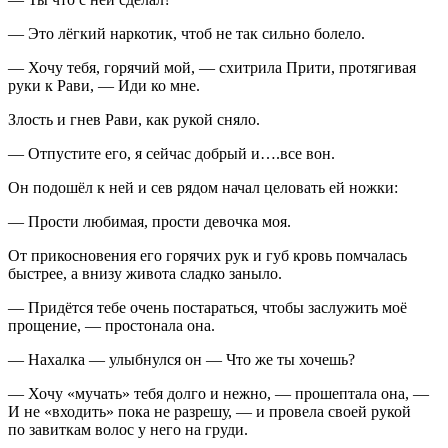
— Это лёгкий наркотик, чтоб не так сильно болело.
— Хочу тебя, горячий мой, — схитрила Прити, протягивая
руки к Рави, — Иди ко мне.
Злость и гнев Рави, как рукой сняло.
— Отпустите его, я сейчас добрый и….все вон.
Он подошёл к ней и сев рядом начал целовать ей ножки:
— Прости любимая, прости девочка моя.
От прикосновения его горячих рук и губ кровь помчалась
быстрее, а внизу живота сладко заныло.
— Придётся тебе очень постараться, чтобы заслужить моё
прощение, — простонала она.
— Нахалка — улыбнулся он — Что же ты хочешь?
— Хочу «мучать» тебя долго и нежно, — прошептала она, —
И не «входить» пока не разрешу, — и провела своей рукой
по завиткам волос у него на груди.