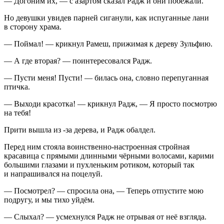
— Догоним их, — с азартом сказал Радж и они побежали.
Но девушки увидев парней сиганули, как испуганные лани
в сторону храма.
— Поймал! — крикнул Рамеш, прижимая к дереву Зульфию.
— А где вторая? — поинтересовался Радж.
— Пусти меня! Пусти! — билась она, словно перепуганная
птичка.
— Выходи красотка! — крикнул Радж, — Я просто посмотрю
на тебя!
Прити вышла из -за дерева, и Радж обалдел.
Перед ним стояла воинственно-настроенная стройная
красавица с прямыми длинными чёрными волосами, карими
большими глазами и пухленьким ротиком, который так
и напрашивался на поцелуй.
— Посмотрел? — спросила она, — Теперь отпустите мою
подругу, и мы тихо уйдём.
— Слыхал? — усмехнулся Радж не отрывая от неё взгляда.