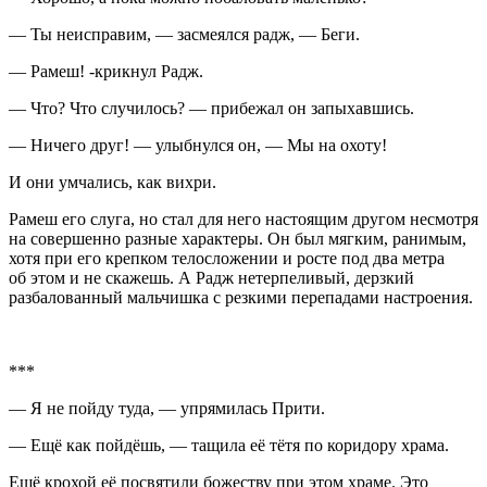
— Ты неисправим, — засмеялся радж, — Беги.
— Рамеш! -крикнул Радж.
— Что? Что случилось? — прибежал он запыхавшись.
— Ничего друг! — улыбнулся он, — Мы на охоту!
И они умчались, как вихри.
Рамеш его слуга, но стал для него настоящим другом несмотря
на совершенно разные характеры. Он был мягким, ранимым,
хотя при его крепком телосложении и росте под два метра
об этом и не скажешь. А Радж нетерпеливый, дерзкий
разбалованный мальчишка с резкими перепадами настроения.
***
— Я не пойду туда, — упрямилась Прити.
— Ещё как пойдёшь, — тащила её тётя по коридору храма.
Ещё крохой её посвятили божеству при этом храме. Это