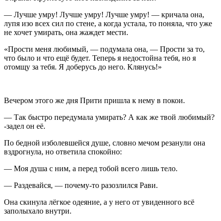
— Лучше умру! Лучше умру! Лучше умру! — кричала она,
лупя изо всех сил по стене, а когда устала, то поняла, что уже
не хочет умирать, она жаждет мести.
«Прости меня любимый, — подумала она, — Прости за то,
что было и что ещё будет. Теперь я недостойна тебя, но я
отомщу за тебя. Я доберусь до него. Клянусь!»
Вечером этого же дня Прити пришла к нему в покои.
— Так быстро передумала умирать? А как же твой любимый?
-задел он её.
По бедной изболевшейся душе, словно мечом резанули она
вздрогнула, но ответила спокойно:
— Моя душа с ним, а перед тобой всего лишь тело.
— Раздевайся, — почему-то разозлился Рави.
Она скинула лёгкое одеяние, а у него от увиденного всё
заполыхало внутри.