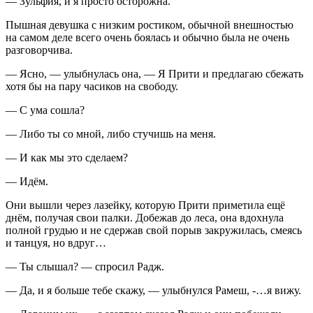
— Зульфия, и я просто осторожна.
Пышная девушка с низким ростиком, обычной внешностью
на самом деле всего очень боялась и обычно была не очень
разговорчива.
— Ясно, — улыбнулась она, — Я Прити и предлагаю сбежать
хотя бы на пару часиков на свободу.
— С ума сошла?
— Либо ты со мной, либо стучишь на меня.
— И как мы это сделаем?
— Идём.
Они вышли через лазейку, которую Прити приметила ещё
днём, получая свои палки. Добежав до леса, она вдохнула
полной грудью и не сдержав свой порыв закружилась, смеясь
и танцуя, но вдруг…
— Ты слышал? — спросил Радж.
— Да, и я больше тебе скажу, — улыбнулся Рамеш, -…я вижу.