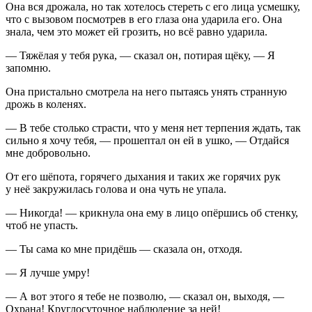
Она вся дрожала, но так хотелось стереть с его лица усмешку,
что с вызовом посмотрев в его глаза она ударила его. Она
знала, чем это может ей грозить, но всё равно ударила.
— Тяжёлая у тебя рука, — сказал он, потирая щёку, — Я
запомню.
Она пристально смотрела на него пытаясь унять странную
дрожь в коленях.
— В тебе столько страсти, что у меня нет терпения ждать, так
сильно я хочу тебя, — прошептал он ей в ушко, — Отдайся
мне добровольно.
От его шёпота, горячего дыхания и таких же горячих рук
у неё закружилась голова и она чуть не упала.
— Никогда! — крикнула она ему в лицо опёршись об стенку,
чтоб не упасть.
— Ты сама ко мне придёшь — сказала он, отходя.
— Я лучше умру!
— А вот этого я тебе не позволю, — сказал он, выходя, —
Охрана! Круглосуточное наблюдение за ней!