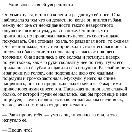
— Удивляюсь я твоей уверенности.
Он усмехнулся, встал на колени и раздвинул ей ноги. Она
наблюдала за тем что он делает, но, когда он впился губами
между ног она от неожиданности такого невероятного
ощущения вскрикнула, упав на ложе. Он понял, что
произошло, но продолжал ласкать целовать сосать и даже
покусывать. Она стонала, охала, то раздвигая ноги, то сжимая.
Она не понимала, что с ней происходит, но от его ласк она то
получала облегчение, то снова напрягалась от ноющего
томления. Она вцепилась в его волосы и потянула наверх
почувствовав, как его руки скользят у неё по телу; губы его
прижались к её губам и вдавили её в подушки. Расслабившись
и запрокинув голову, она подставила шею его жадным
поцелуям и громко застонала. Мускулы у него на спине
напряглись, пока он продолжал сладко мучить её жаркими
прикосновениями своего рта. Наслаждение пронзало сладкой
болью, от которой груди её налились, как бы прося ещё и ещё
поцелуев, а тело, словно расплавленный жаром свечи воск,
текло, таяло и стонало от дикого желания.
— Рави прошу тебя, — умоляюще произнесла она, и это
испугало её.
— Прошу что?