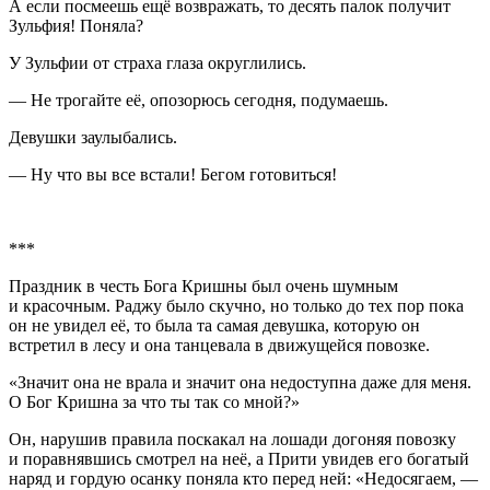
А если посмеешь ещё возвражать, то десять палок получит
Зульфия! Поняла?
У Зульфии от страха глаза округлились.
— Не трогайте её, опозорюсь сегодня, подумаешь.
Девушки заулыбались.
— Ну что вы все встали! Бегом готовиться!
***
Праздник в честь Бога Кришны был очень шумным
и красочным. Раджу было скучно, но только до тех пор пока
он не увидел её, то была та самая девушка, которую он
встретил в лесу и она танцевала в движущейся повозке.
«Значит она не врала и значит она недоступна даже для меня.
О Бог Кришна за что ты так со мной?»
Он, нарушив правила поскакал на лошади догоняя повозку
и поравнявшись смотрел на неё, а Прити увидев его богатый
наряд и гордую осанку поняла кто перед ней: «Недосягаем, —