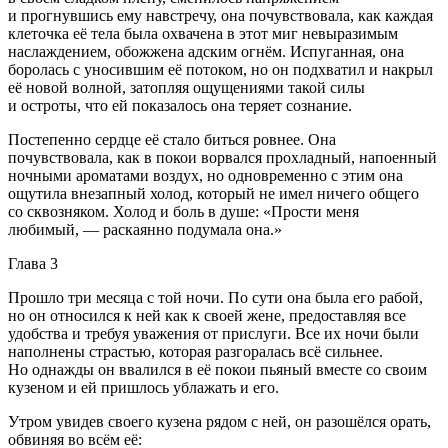
и прогнувшись ему навстречу, она почувствовала, как каждая
клеточка её тела была охвачена в этот миг невыразимым
наслаждением, обожжена адским огнём. Испуганная, она
боролась с уносившим её потоком, но он подхватил и накрыл
её новой волной, затопляя ощущениями такой силы
и остроты, что ей показалось она теряет сознание.
Постепенно сердце её стало биться ровнее. Она
почувствовала, как в покои ворвался прохладный, напоенный
ночными ароматами воздух, но одновременно с этим она
ощутила внезапный холод, который не имел ничего общего
со сквозняком. Холод и боль в душе: «Прости меня
любимый, — раскаянно подумала она.»
Глава 3
Прошло три месяца с той ночи. По сути она была его рабой,
но он относился к ней как к своей жене, предоставляя все
удобства и требуя уважения от прислуги. Все их ночи были
наполнены страстью, которая разгоралась всё сильнее.
Но однажды он ввалился в её покои пьяный вместе со своим
кузеном и ей пришлось ублажать и его.
Утром увидев своего кузена рядом с ней, он разошёлся орать,
обвиняя во всём её: