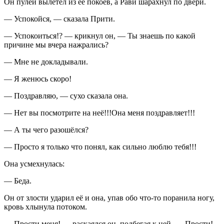
Он пулей вылетел из её покоев, а Рави шарахнул по двери.
— Успокойся, — сказала Прити.
— Успокоиться!? — крикнул он, — Ты знаешь по какой
причине мы вчера нажрались?
— Мне не докладывали.
— Я женюсь скоро!
— Поздравляю, — сухо сказала она.
— Нет вы посмотрите на неё!!!Она меня поздравляет!!!
— А ты чего разошёлся?
— Просто я только что понял, как сильно люблю тебя!!!
Она усмехнулась:
— Беда.
Он от злости ударил её и она, упав обо что-то поранила ногу,
кровь хлынула потоком.
— Прости меня! — раскаялся он, подбегая к ней, — Прости!