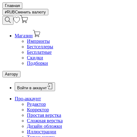
Главная
RUB
Сменить валюту
Магазин
Импринты
Бестселлеры
Бесплатные
Скидки
Подборки
Автору
Войти в аккаунт
Про-аккаунт
Редактор
Корректор
Простая верстка
Сложная верстка
Дизайн обложки
Иллюстрации