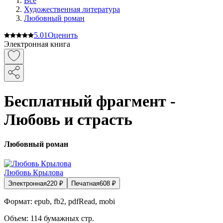
Все
Художественная литература
Любовный роман
5.0
1
Оценить
Электронная книга
Бесплатный фрагмент -
Любовь и страсть
Любовный роман
Любовь Крылова
Электронная
220
₽
Печатная
608
₽
Формат:
epub, fb2, pdfRead, mobi
Объем:
114
бумажных стр.