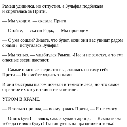
Рамеш удивился, но отпустил, а Зульфия подбежала
и спряталась за Прити.
— Мы уходим, — сказала Прити.
— Стойте, — сказал Радж, — Мы проводим.
— С ума сошли? Знаете, что будет, если они вас увидят рядом
с нами? -испугалась Зульфия.
— Мы тенью, — улыбнулся Рамеш, -Нас и не заметят, а то тут
опасные звери шастают.
— Самые опасные звери-это вы, -злилась на саму себя
Прити — Не смейте ходить за нами.
И они быстрым шагом исчезли в темноте леса, но что самое
странное их отсутствия и не заметили.
УТРОМ В ХРАМЕ.
— Я только пришла, — возмущалась Прити, — Я не смогу.
— Опять бунт! — злясь, сжала кулаки жрица, — Всыпать бы
тебе да синяки будут! Ты танцуешь на празднике и точка!