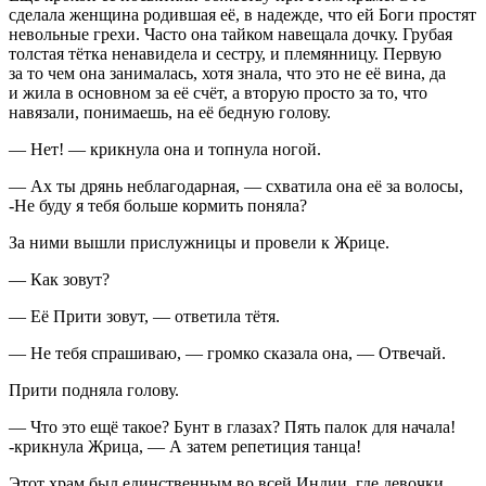
сделала женщина родившая её, в надежде, что ей Боги простят
невольные грехи. Часто она тайком навещала дочку. Грубая
толстая тётка ненавидела и сестру, и племянницу. Первую
за то чем она занималась, хотя знала, что это не её вина, да
и жила в основном за её счёт, а вторую просто за то, что
навязали, понимаешь, на её бедную голову.
— Нет! — крикнула она и топнула ногой.
— Ах ты дрянь неблагодарная, — схватила она её за волосы,
-Не буду я тебя больше кормить поняла?
За ними вышли прислужницы и провели к Жрице.
— Как зовут?
— Её Прити зовут, — ответила тётя.
— Не тебя спрашиваю, — громко сказала она, — Отвечай.
Прити подняла голову.
— Что это ещё такое? Бунт в глазах? Пять палок для начала!
-крикнула Жрица, — А затем репетиция танца!
Этот храм был единственным во всей Индии, где девочки