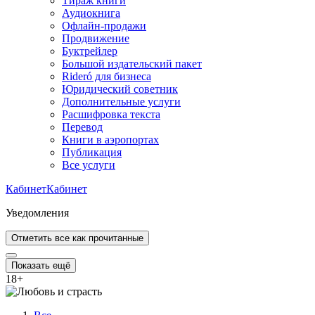
Тираж книги
Аудиокнига
Офлайн-продажи
Продвижение
Буктрейлер
Большой издательский пакет
Rideró для бизнеса
Юридический советник
Дополнительные услуги
Расшифровка текста
Перевод
Книги в аэропортах
Публикация
Все услуги
Кабинет
Кабинет
Уведомления
Отметить все как прочитанные
Показать ещё
18
+