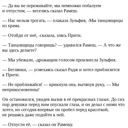
— Да вы не переживайте, мы немножко побалуем
и отпустим, — веселясь сказал Рамеш.
— Нас нельзя трогать, — плакала Зульфия, -Мы танцовщицы
из храма.
— Отойди от неё, -сказала, злясь Прити.
— Танцовщицы говоришь? — удивился Рамеш, — А что же
вы здесь делаете?
— Мы убежали, -дрожащим голосом произнесла Зульфия.
— Беглянки, — усмехаясь сказал Радж и хотел приблизится
к Прити.
— Не приближайся! — крикнула она, вытянув руку, — Мы
неприкосновенны!
Он остановился, увидев вызов в её прекрасных глазах. До сих
пор девушки перед ним опускали глаза, и он делал с ними что
хотел, но сегодня впервые он оробел перед красоткой,
не решаясь даже подойти к ней.
— Отпусти её, — сказал он Рамешу.