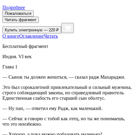
Подробнее
Пожаловаться
Читать фрагмент
Купить
электронную — 220 ₽
О книге
Оглавление
Читать
Бесплатный фрагмент
Индия. VI век
Глава 1
— Сынок ты должен жениться, — сказал радж Махараджи.
Это был сорокалетний привлекательный и сильный мужчина,
строго соблюдающий законы, но справедливый правитель.
Единственная слабость его старший сын оболтус.
— Ну пап, — ответил ему Радж, как маленький.
— Сейчас я говорю с тобой как отец, но ты же понимаешь,
что это неизбежно.
— Хорошо, а пока можно побаловать маленько?