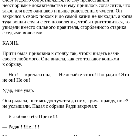
неоспоримые доказательства и ему пришлось согласится, что
закон для всех одинаков и выше родственных чувств. Он
закрылся в своих покоях и до самой казни не выходил, а когда
туда вошли слуги с его позволения, чтобы приготовиться, то
увидели вместо сильного правителя, сгорбленного старика
с седыми волосами.
КАЗНЬ.
Прити была привязана к столбу так, чтобы видеть казнь
своего любимого. Она видела, как его толкают копьями
к обрыву.
— Нет! — кричала она, — Не делайте этого! Пощадите! Это
не он! Не он!
Удар, ещё удар.
Она рыдала, пытаясь достучатся до них, крича правду, но её
не услышали. Падая с обрыва Радж закричал:
— Я люблю тебя Прити!!!!
— Радж!!!!Нет!!!!