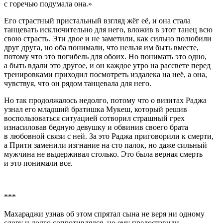
с горечью подумала она.»
Его страстный пристальный взгляд жёг её, и она стала
танцевать исключительно для него, вложив в этот танец всю
свою страсть. Эти двое и не заметили, как сильно полюбили
друг друга, но оба понимали, что нельзя им быть вместе,
потому что это погибель для обоих. Но понимать это одно,
а быть вдали это другое, и он каждое утро на рассвете перед
тренировками приходил посмотреть издалека на неё, а она,
чувствуя, что он рядом танцевала для него.
Но так продолжалось недолго, потому что о визитах Раджа
узнал его младший братишка Мукеш, который решив
воспользоваться ситуацией сотворил страшный грех
изнасиловав бедную девушку и обвинив своего брата
в любовной связи с ней. За это Раджа приговорили к смерти,
а Прити заменили изгнание на сто палок, но даже сильный
мужчина не выдерживал столько. Это была верная смерть
и это понимали все.
***
Махараджи узнав об этом спрятал сына не веря ни одному
слову и долго сопротивлялся, но ему предоставили