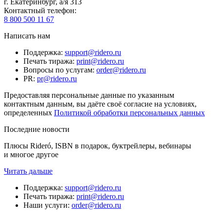
г. Екатеринбург, а/я 313
Контактный телефон
:
8 800 500 11 67
Написать нам
Поддержка
:
support@ridero.ru
Печать тиража
:
print@ridero.ru
Вопросы по услугам
:
order@ridero.ru
PR
:
pr@ridero.ru
Предоставляя персональные данные по указанным
контактным данным, вы даёте своё согласие на условиях,
определенных
Политикой обработки персональных данных
Последние новости
Плюсы Rideró, ISBN в подарок, буктрейлеры, вебинары
и многое другое
Читать дальше
Поддержка
:
support@ridero.ru
Печать тиража
:
print@ridero.ru
Наши услуги
:
order@ridero.ru