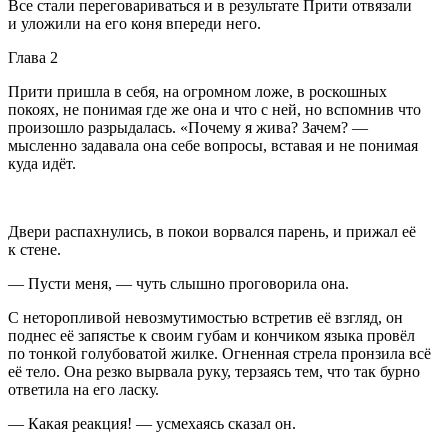
Все стали переговариваться и в результате Прити отвязали
и уложили на его коня впереди него.
Глава 2
Прити пришла в себя, на огромном ложе, в роскошных
покоях, не понимая где же она и что с ней, но вспомнив что
произошло разрыдалась. «Почему я жива? Зачем? —
мысленно задавала она себе вопросы, вставая и не понимая
куда идёт.
Двери распахнулись, в покои ворвался парень, и прижал её
к стене.
— Пусти меня, — чуть слышно проговорила она.
С неторопливой невозмутимостью встретив её взгляд, он
поднес её запястье к своим губам и кончиком языка провёл
по тонкой голубоватой жилке. Огненная стрела пронзила всё
её тело. Она резко вырвала руку, терзаясь тем, что так бурно
ответила на его ласку.
— Какая реакция! — усмехаясь сказал он.