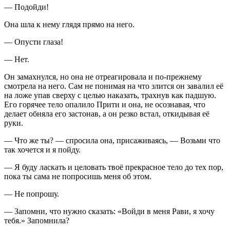
— Подойди!
Она шла к нему глядя прямо на него.
— Опусти глаза!
— Нет.
Он замахнулся, но она не отреагировала и по-прежнему
смотрела на него. Сам не понимая на что злится он завалил её
на ложе упав сверху с целью наказать, трахнув как падшую.
Его горячее тело опалило Прити и она, не осознавая, что
делает обняла его застонав, а он резко встал, откидывая её
руки.
— Что же ты? — спросила она, присаживаясь, — Возьми что
так хочется и я пойду.
— Я буду ласкать и целовать твоё прекрасное тело до тех пор,
пока ты сама не попросишь меня об этом.
— Не попрошу.
— Запомни, что нужно сказать: «Войди в меня Рави, я хочу
тебя.» Запомнила?