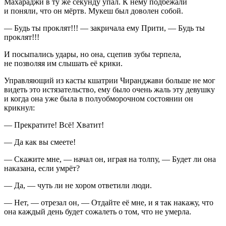
Махараджи в ту же секунду упал. К нему подбежали
и поняли, что он мёртв. Мукеш был доволен собой.
— Будь ты проклят!!! — закричала ему Прити, — Будь ты
проклят!!!
И посыпались удары, но она, сцепив зубы терпела,
не позволяя им слышать её крики.
Управляющий из касты кшатрии Чиранджави больше не мог
видеть это истязательство, ему было очень жаль эту девушку
и когда она уже была в полуобморочном состоянии он
крикнул:
— Прекратите! Всё! Хватит!
— Да как вы смеете!
— Скажите мне, — начал он, играя на толпу, — Будет ли она
наказана, если умрёт?
— Да, — чуть ли не хором ответили люди.
— Нет, — отрезал он, — Отдайте её мне, и я так накажу, что
она каждый день будет сожалеть о том, что не умерла.