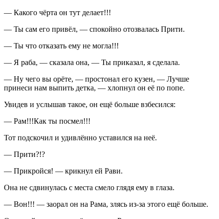
— Какого чёрта он тут делает!!!
— Ты сам его привёл, — спокойно отозвалась Прити.
— Ты что отказать ему не могла!!!
— Я раба, — сказала она, — Ты приказал, я сделала.
— Ну чего вы орёте, — простонал его кузен, — Лучше
принеси нам выпить детка, — хлопнул он её по попе.
Увидев и услышав такое, он ещё больше взбесился:
— Рам!!!Как ты посмел!!!
Тот подскочил и удивлённо уставился на неё.
— Прити?!?
— Прикройся! — крикнул ей Рави.
Она не сдвинулась с места смело глядя ему в глаза.
— Вон!!! — заорал он на Рама, злясь из-за этого ещё больше.