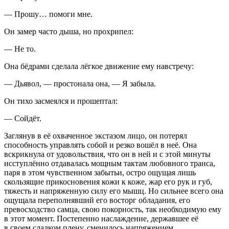
— Прошу… помоги мне.
Он замер часто дыша, но прохрипел:
— Не то.
Она бёдрами сделала лёгкое движение ему навстречу:
— Дьявол, — простонала она, — Я забыла.
Он тихо засмеялся и прошептал:
— Сойдёт.
Заглянув в её охваченное экстазом лицо, он потерял
способность управлять собой и резко вошёл в неё. Она
вскрикнула от удовольствия, что он в ней и с этой минуты
исступлённо отдавалась мощным тактам любовного транса,
паря в этом чувственном забытьи, остро ощущая лишь
скользящие прикосновения кожи к коже, жар его рук и губ,
тяжесть и напряженную силу его мышц. Но сильнее всего она
ощущала переполнявший его восторг обладания, его
превосходство самца, свою покорность, так необходимую ему
в этот момент. Постепенно наслаждение, державшее её
в своем сладком плену, сменилось напряжением