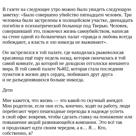
В газете на следующее утро можно было увидеть следующую
заметку: «Было совершено убийство пят
надцат
и человек. Три
человека были застрелены в полицейском участке, две
надцат
ь
погибли в психиатрической больнице под Тверью. Человек,
совершивший это, покончил жизнь
самоубий
ством, написав
на стене одной из больничных палат «правда и любовь всегда
побеждают, а власть и зло никогда не выживают».
Он застрелился в той палате, где находилась рыжеволосая
красавица ещё пару недель назад, которая скончалась в той
самой комнате, до которой не доходили отголоски внешнего
мира. В той самой палате №402, которая стала последним
пунктом в жизни двух сердец, любивших друг друга
и не разъединявшихся больше никогда.
Дети
Мне кажется, что жизнь — это какой-то скучный анекдот.
Мои родители, если они есть, конечно, ходят на работу, люди
перебегают через пешеходные переходы в надежде успеть
в свой офис вовремя, чтобы сделать ставку на понижение или
повышение акций развивающейся компании. Это всё так
и продолжает идти своим чередом, а я… Я… Кто,
собственно, я?