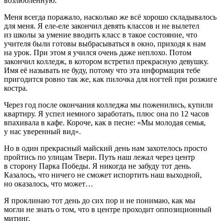
возлюбленную.
Меня всегда поражало, насколько же всё хорошо складывалось
для меня. Я еле-еле закончил девять классов и не вылетел
из школы за умение вводить класс в такое состояние, что
учителя были готовы выбрасываться в окно, приходя к нам
на урок. При этом я учился очень даже неплохо. Потом
закончил колледж, в котором встретил прекрасную девушку.
Имя её называть не буду, потому что эта информация тебе
пригодится ровно так же, как пилочка для ногтей при розжиге
костра.
Через год после окончания колледжа мы поженились, купили
квартиру. Я успел немного заработать, плюс она по 12 часов
впахивала в кафе. Короче, как в песне: «Мы молодая семья,
у нас уверенный вид».
Но в один прекрасный майский день нам захотелось просто
пройтись по улицам Твери. Путь наш лежал через центр
в сторону Парка Победы. Я никогда не забуду тот день.
Казалось, что ничего не сможет испортить наш выходной,
но оказалось, что может…
Я проклинаю тот день до сих пор и не понимаю, как мы
могли не знать о том, что в центре проходит оппозиционный
митинг.