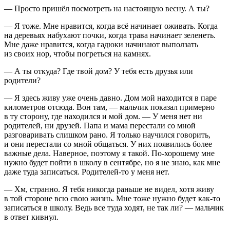
— Просто пришёл посмотреть на настоящую весну. А ты?
— Я тоже. Мне нравится, когда всё начинает оживать. Когда
на деревьях набухают почки, когда трава начинает зеленеть.
Мне даже нравится, когда гадюки начинают выползать
из своих нор, чтобы погреться на камнях.
— А ты откуда? Где твой дом? У тебя есть друзья или
родители?
— Я здесь живу уже очень давно. Дом мой находится в паре
километров отсюда. Вон там, — мальчик показал примерно
в ту сторону, где находился и мой дом. — У меня нет ни
родителей, ни друзей. Папа и мама перестали со мной
разговаривать слишком рано. Я только научился говорить,
и они перестали со мной общаться. У них появились более
важные дела. Наверное, поэтому я такой. По-хорошему мне
нужно будет пойти в школу в сентябре, но я не знаю, как мне
даже туда записаться. Родителей-то у меня нет.
— Хм, странно. Я тебя никогда раньше не видел, хотя живу
в той стороне всю свою жизнь. Мне тоже нужно будет как-то
записаться в школу. Ведь все туда ходят, не так ли? — мальчик
в ответ кивнул.