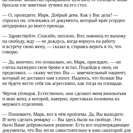
бросали еле заметные лучики на его стол.
— О, проходите, Марк. Добрый день. Как у Вас дела? —
спросил он, отвлекаясь от документа, который врач усердно
штудировал до моего прихода.
— Здравствуйте. Спасибо, неплохо. Вот, наконец-то выхожу
на свободу, жду — не дождусь, когда вернусь на работу
и встречу свою жену, — сказал я, стараясь верить в то, что
говорю.
— Да, конечно, это похвально, но, Марк, присядьте, — он
слегка нахмурил свои брови и встал. Подойдя к окну, он
продолжил, — скажу честно: Вы — замечательный пациент,
который не доставил нам хлопот. Надеюсь, что больше Вы
не будете вести себя так агрессивно, как тогда на площади.
Чёртов ублюдок. Естественно, они сделают меня
вино
ватым
и мою жену, к которой, наверно, приставала половина их
мерзкого отделения.
— Понимаете, Марк, вот в чём проблема. Да, Вы выходите.
И хочу сделать ремарку — Вы здесь были на свободе. Это
было Ваше добровольное решение. Есть все подтверждающие
документы, что Вы легли самостоятельно в наш санаторий для