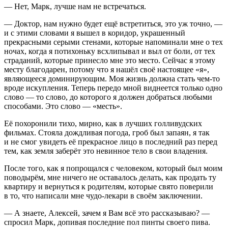
— Нет, Марк, лучше нам не встречаться.
— Доктор, нам нужно будет ещё встретиться, это уж точно, —
и с этими словами я вышел в коридор, украшенный
прекрасными серыми стенами, которые напоминали мне о тех
ночах, когда я потихоньку всхлипывал и выл от боли, от тех
страданий, которые принесло мне это место. Сейчас я этому
месту благодарен, потому что я нашёл своё настоящее «я»,
являющееся доминирующим. Моя жизнь должна стать чем-то
вроде искупления. Теперь передо мной виднеется только одно
слово — то слово, до которого я должен добраться любыми
способами. Это слово — «месть».
Её похоронили тихо, мирно, как в лучших голливудских
фильмах. Стояла дождливая погода, гроб был запаян, я так
и не смог увидеть её прекрасное лицо в последний раз перед
тем, как земля заберёт это невинное тело в свои владения.
После того, как я попрощался с человеком, который был моим
поводырём, мне ничего не оставалось делать, как продать ту
квартиру и вернуться к родителям, которые свято поверили
в то, что написали мне чудо-лекари в своём заключении.
— А знаете, Алексей, зачем я Вам всё это рассказываю? —
спросил Марк, допивая последние пол пинты своего пива.