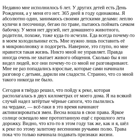
Недавно мне исполнилось 6 лет. У других детей есть День
Рождения, а у меня его нет. 365 дней в году одинаковы. Я
абсолютно один, занимаюсь своими детскими делами: леплю
куличи в песочнице, бегаю по траве, пытаюсь поймать сачком
бабочку. У меня нет друзей, нет домашнего животного,
родители, похоже, тоже куда-то исчезли. Еда всегда почему-то
в моем холодильнике есть. Мне нужно лишь поставить её
в микроволновку и подогреть. Наверное, это глупо, но мне
нравится такая жизнь. Никто мной не управляет. Правда
иногда очень не хватает живого общения. Сколько бы я ни
видел людей, все они почему-то со мной не разговаривают.
Мне не раз попадались взрослые, которые сами начинали
разговор с детьми, дарили им сладости. Странно, что со мной
такого никогда не было.
Сегодня я твёрдо решил, что пойду к реке, которая
располагалась в двух километрах от моего дома. Я на всякий
случай надел затёртые чёрные сапоги, что пылились
на чердаке, — всё-таки в это время начинают
активизироваться змеи. Весна вошла в свои права. Яркое
солнце освещало мне протоптанную ещё с прошлого лета
дорожку. Видно, что кто-то в этом году так же, как и я, шёл
к реке по этому залитому весенними ручьями полю. Трава
пока что только начинала подавать признаки жизни.