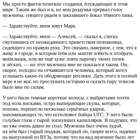
Мы просто фантастические создания, блуждающие в этом
мире. Таким же был и я, но мои раздумья прервал голос
мужчины, севшего рядом и заказавшего бокал тёмного пива.
— Здравствуйте, меня зовут Марк.
— Здравствуйте, меня — Алексей, — сказал я, слегка
смутившись от неожиданного приветствия незнакомца,
сидевшего по правую руку. Это связано, наверное, с тем, что я
живу в городе, в котором тебя или захотят избить и отобрать
мобильник, или же ещё хуже: взять парочку твоих почек
и лёгких, — но этот мужчина мне не показался таким. Он,
скорее, походил на отчаявшегося человека, который хотел
услышать какие-то ободряющие реплики. Дать этого в полной
мере я не мог, но прослушать историю и сказать пару тезисов
было мне по силам.
У него были темные короткие волосы, с выбритыми почти
под ноль висками, остро выпирающие скулы, которые,
похоже, перенесли несколько серьёзных ударов,
напоминающих те, что исполняют бойцы UFC. У него были
голубые глаза с парой лопнувших капилляров. Я подумал, что
он уже очень давно не спал. Мужчина был очень худой,
на нём был старый пиджак, который он, скорее всего, надевал
на выпускной из ВУЗа, потому что на вид мужчине было лет