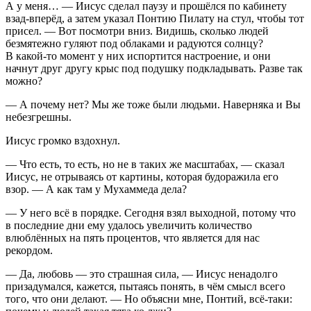
А у меня… — Иисус сделал паузу и прошёлся по кабинету
взад-вперёд, а затем указал Понтию Пилату на стул, чтобы тот
присел. — Вот посмотри вниз. Видишь, сколько людей
безмятежно гуляют под облаками и радуются солнцу?
В какой-то момент у них испортится настроение, и они
начнут друг другу крыс под подушку подкладывать. Разве так
можно?
— А почему нет? Мы же тоже были людьми. Наверняка и Вы
небезгрешны.
Иисус громко вздохнул.
— Что есть, то есть, но не в таких же масштабах, — сказал
Иисус, не отрываясь от картины, которая будоражила его
взор. — А как там у Мухаммеда дела?
— У него всё в порядке. Сегодня взял выходной, потому что
в последние дни ему удалось увеличить количество
влюблённых на пять процентов, что является для нас
рекордом.
— Да, любовь — это страшная сила, — Иисус ненадолго
призадумался, кажется, пытаясь понять, в чём смысл всего
того, что они делают. — Но объясни мне, Понтий, всё-таки: