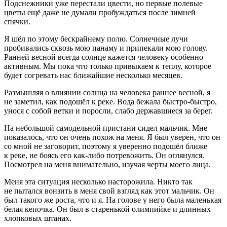
Подснежники уже перестали цвести, но первые полевые
цветы ещё даже не думали пробуждаться после зимней
спячки.
Я шёл по этому бескрайнему полю. Солнечные лучи
пробивались сквозь мою панаму и припекали мою голову.
Ранней весной всегда солнце кажется человеку особенно
активным. Мы пока что только привыкаем к теплу, которое
будет согревать нас ближайшие несколько месяцев.
Размышляя о влиянии солнца на человека раннее весной, я
не заметил, как подошёл к реке. Вода бежала быстро-быстро,
унося с собой ветки и поросли, слабо державшиеся за берег.
На небольшой самодельной пристани сидел мальчик. Мне
показалось, что он очень похож на меня. Я был уверен, что он
со мной не заговорит, поэтому я уверенно подошёл ближе
к реке, не боясь его как-либо потревожить. Он оглянулся.
Посмотрел на меня внимательно, изучая черты моего лица.
Меня эта ситуация несколько насторожила. Никто так
не пытался вонзить в меня свой взгляд как этот мальчик. Он
был такого же роста, что и я. На голове у него была маленькая
белая кепочка. Он был в старенькой олимпийке и длинных
хлопковых штанах.