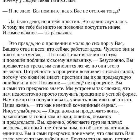
почему у людей такая тяга ко лжи?
— Я не знаю. Вы помните, как я Вас не отстоял тогда?
— Да, было дело, но я тебя простил. Это давно случилось.
К тому же тебе бы никто не позволил поступить иначе.
И самое важное — ты раскаялся.
— Это правда, но о прощении я молю до сих пор: у Вас,
Вашего отца и всех, кто сейчас работает здесь. Чувство вины
никто не отменял, — Понтий Пилат вскочил со стула
и подошёл поближе к своему начальнику. — Безусловно, Вы
прощаете их грехи, им становится легче, но они этого
не знают. Потребность в прощении возникает с новой силой,
потому что люди не знают: простили вы их за предыдущую
ошибку или нет. Покаяние — это ещё не прощение. Вы
и сами это прекрасно знаете. Мы устроены так сложно, что
нам недостаточно просто получить прощение в устной форме.
Нам нужно его почувствовать, увидеть знак или ещё что-то.
Наша жизнь — это как нелепый комедийный сериал, —
Иисус улыбнулся. — Люди должны продолжать жить,
накапливая за собой ком из лжи, ошибок, обманов
и предательств. Вы, конечно, облегчаете груз на плечах
человека, который плетётся за ним, но об этом знают лишь
единицы. Вы и сами прекрасно понимаете, что слышать Ваш
голос могут только избранные. Другим это не дано, потому