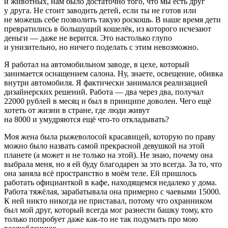
и животных, нам было достаточно того, что мы есть друг
у друга. Не стоит заводить детей, если ты не готов или
не можешь себе позволить такую роскошь. В наше время дети
превратились в большущий кошелёк, из которого исчезают
деньги — даже не верится. Это настолько глупо
и унизительно, но ничего поделать с этим невозможно.
Я работал на автомобильном заводе, в цехе, который
занимается оснащением салона. Ну, знаете, освещение, обивка
внутри автомобиля. Я фактически занимался реализацией
дизайнерских решений. Работа — два через два, получал
22000 рублей в месяц и был в принципе доволен. Чего ещё
хотеть от жизни в стране, где люди живут
на 8000 и умудряются ещё что-то откладывать?
Моя жена была рыжеволосой красавицей, которую по праву
можно было назвать самой прекрасной девушкой на этой
планете (а может и не только на этой). Не знаю, почему она
выбрала меня, но я ей буду благодарен за это всегда. За то, что
она заняла всё пространство в моём теле. Ей пришлось
работать официанткой в кафе, находящемся недалеко у дома.
Работа тяжёлая, зарабатывала она примерно с чаевыми 15000.
К ней никто никогда не приставал, потому что охранником
был мой друг, который всегда мог разнести башку тому, кто
только попробует даже как-то не так подумать про мою