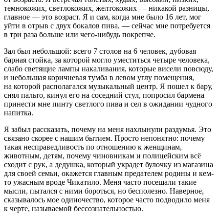
темнокожих, светлокожих, желтокожих — никакой разницы,
главное — это возраст. Я и сам, когда мне было 16 лет, мог
уйти в отрыв с двух бокалов пива, — сейчас мне потребуется
в три раза больше или чего-нибудь покрепче.
Зал был небольшой: всего 7 столов на 6 человек, дубовая
барная стойка, за которой могло уместиться четыре человека,
слабо светящие лампы накаливания, которые висели повсюду,
и небольшая коричневая тумба в левом углу помещения,
на которой располагался музыкальный центр. Я пошел к бару,
снял пальто, кинул его на соседний стул, попросил бармена
принести мне пинту светлого пива и сел в ожидании чудного
напитка.
Я забыл рассказать, почему на меня нахлынули раздумья. Это
связано скорее с нашим бытием. Просто непонятно: почему
такая несправедливость по отношению к женщинам,
животным, детям, почему чиновникам и полицейским всё
сходит с рук, а дедушка, который украдет булочку из магазина
для своей семьи, окажется главным предателем родины и кем-
то ужасным вроде Чикатило
. Меня часто посещали такие
мысли, пытался с ними бороться, но бесполезно. Наверное,
сказывалось мое одиночество, которое часто подводило меня
к черте, называемой бессознательностью.