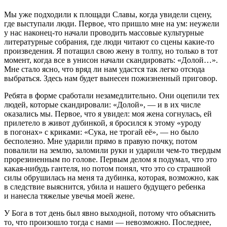
Мы уже подходили к площади Славы, когда увидели сцену,
где выступали люди. Первое, что пришло мне на ум: неужели
у нас наконец-то начали проводить массовые культурные
литературные собрания, где люди читают со сцены какие-то
произведения. Я потащил свою жену в толпу, но только в тот
момент, когда все в унисон начали скандировать: «Долой…».
Мне стало ясно, что вряд ли нам удастся так легко отсюда
выбраться. Здесь нам будет вынесен пожизненный приговор.
Ребята в форме сработали незамедлительно. Они оцепили тех
людей, которые скандировали: «Долой», — и в их числе
оказались мы. Первое, что я увидел: моя жена согнулась, ей
прилетело в живот дубинкой, я бросился к этому «уроду
в погонах» с криками: «
Сука
, не трогай её», — но было
бесполезно. Мне ударили прямо в правую почку, потом
повалили на землю, заломили руки и ударили чем-то твердым
прорезиненным по голове. Первым делом я подумал, что это
какая-нибудь гантеля, но потом понял, что это со страшной
силы обрушилась на меня та дубинка, которая, возможно, как
в следствие выяснится, убила и нашего будущего ребенка
и нанесла тяжелые увечья моей жене.
У Бога в тот день был явно выходной, потому что объяснить
то, что произошло тогда с нами — невозможно. Последнее,