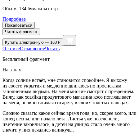
Объем:
134
бумажных стр.
Подробнее
Пожаловаться
Читать фрагмент
Купить
электронную — 160 ₽
О книге
Оглавление
Читать
Бесплатный фрагмент
На запах
Когда солнце встаёт, мне становится спокойнее. Я выхожу
из своего укрытия и медленно двигаюсь по проспектам,
заполненным людьми. На меня многие смотрят с презрением.
Вижу, как хозяйка продуктового магазина косо поглядывает
на меня, нервно сжимая
сигар
ету в своих толстых пальцах.
Сложно сказать: какое сейчас время года, но, скорее всего, или
конец весны, или начало лета. Листья уже позеленели,
цветение закончилось, а детей на улицах стало очень много —
значит, у них начались каникулы.