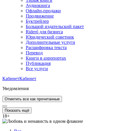
Тираж книги
Аудиокнига
Офлайн-продажи
Продвижение
Буктрейлер
Большой издательский пакет
Rideró для бизнеса
Юридический советник
Дополнительные услуги
Расшифровка текста
Перевод
Книги в аэропортах
Публикация
Все услуги
Кабинет
Кабинет
Уведомления
Отметить все как прочитанные
Показать ещё
18
+