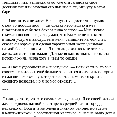
тридцать пять, а пиджак явно уже отпраздновал своё
десятилетие или отмечал его именно в эту минуту в этом
баре.
— Извините, я не хотел Вас напугать, просто мне нужно
с кем-то пообщаться, — он сделал небольшую паузу
и заглотил в себя пол бокала пива залпом. — Мне нужно
с кем-то поговорить, а я думаю, что Вы мне не откажете
в такой услуге и выслушаете меня. Запишите на мой счет, —
сказал он бармену и сделал характерный жест, указывая
на мой бокал с
пиво
м. — Я не знаю, сколько мне осталось
жить, хотя это и не важно. Для меня важно знать, чтобы эта
история жила, жила хоть в чьём-то сердце.
— Я Вас с удовольствием выслушаю. — Если честно, то мне
совсем не хотелось ещё больше загоняться и слушать истории
из жизни человека, у которого сейчас наметился кризис
среднего возраста, но я не мог отказать…
***
Я начну с того, что это случилось год назад. Я со своей женой
жил в однокомнатной квартире в средней части города,
недалеко от Волги, в не очень приятном районе, но всё же
в какой-никакой, а собственной квартире. У нас не было детей