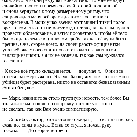
ожидаемо, что они разрушат мою жизнь, что мне не дадут
спокойно провести время со своей второй половинкой
и снова вернуться к тому размеренному ритму, что
сопровождал меня всё время до того злосчастного
воскресенья. В моих ушах звенел этот милый тихий голос
врача о том, что они не могут отдать тело, так как им нужно
провести обследование, а затем посоветовал, чтобы её тело
было отдано земле в цинковом гробу, так как её душа была
грешна. Она, скорее всего, на своей работе официантки
употребляла много
спирт
ного и страдала различными
галлюц
инациями, а я их не замечал, так как сам нуждался
в лечении.
«Как же всё глупо складывается, — подумал я.– О ни все
ответят за смерть жены. Эта улыбающаяся рожа того самого
убийцы будет растерзана, никто не останется безнаказанным.
Это я обещаю».
— Марк, извините за столь грустную новость, тем более Вы
только-только пошли на поправку, но я не мог этого
не сделать, так как Вам очень симпатизирую.
— Спасибо, доктор, этого стоило ожидать, — сказал я твёрдо,
сжав все силы в кулак. Встав со стула, я пожал руку
и сказал. — До скорой встречи.