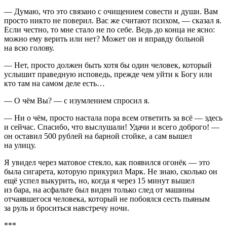
— Думаю, что это связано с очищением совести и души. Вам
просто никто не поверил. Вас же считают психом, — сказал я.
Если честно, то мне стало не по себе. Ведь до конца не ясно:
можно ему верить или нет? Может он и вправду больной
на всю голову.
— Нет, просто должен быть хотя бы один человек, который
услышит праведную исповедь, прежде чем уйти к Богу или
кто там на самом деле есть…
— О чём Вы? — с изумлением спросил я.
— Ни о чём, просто настала пора всем ответить за всё — здесь
и сейчас. Спасибо, что выслушали! Удачи и всего доброго! —
он оставил 500 рублей на барной стойке, а сам вышел
на улицу.
Я увидел через матовое стекло, как появился огонёк — это
была
сигар
ета, которую при
курил
Марк. Не знаю, сколько он
ещё успел вы
курит
ь, но, когда я через 15 минут вышел
из бара, на асфальте был виден только след от машины
отчаявшегося человека, который не побоялся сесть пьяным
за руль и броситься навстречу ночи.
***