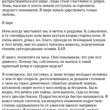
распространяться всё шире. Люди стали счастливее и добрее.
Ложь,
насил
ие и злость начали отступать за горизонты
людского понимания. В мире начала царствовать только
любовь.
В баре
Ночь всегда закутывает нас в мечты и раздумья. К сожалению,
в ту сентябрьскую ночь меня окутала вторая сторона ночи. Я
очень много думал, но, благо, проходя по безлюдным улицам
в этот вечер, мне по дороге попалась вывеска, подсвеченная
синими светодиодными огнями. БАР.
Я зашел, посмотрел на часы. Они показывали, что уже пол
девятого. Почему бы, собственно, не выпить в такой
приятный вечер в середине недели?
Я осмотрелся. Зал пустовал, и лишь четыре молодых человека
о чем-то яро спорили, расположившись за дальним столиком
у окна на серых диванчиках, обшитых дешевой тканью,
купленной скорее всего у кого-нибудь за бесценок. Было
видно, что ребята уже пьяны, хотя выпили, судя по всему,
всего два-три бокала.
Подрост
ки всегда быстро напиваются. Я
вывел некую гипотезу, касающуюся опьянения
подрост
ков:
степень о
дурман
енности от
алкогол
я зависит напрямую
от возраста. Я встречал толстых, худых, высокий, низких,