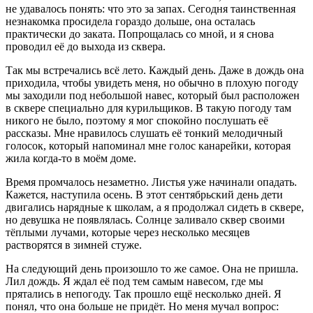
не удавалось понять: что это за запах. Сегодня таинственная
незнакомка просидела гораздо дольше, она осталась
практически до заката. Попрощалась со мной, и я снова
проводил её до выхода из сквера.
Так мы встречались всё лето. Каждый день. Даже в дождь она
приходила, чтобы увидеть меня, но обычно в плохую погоду
мы заходили под небольшой навес, который был расположен
в сквере специально для
курил
ьщиков. В такую погоду там
никого не было, поэтому я мог спокойно послушать её
рассказы. Мне нравилось слушать её тонкий мелодичный
голосок, который напоминал мне голос канарейки, которая
жила когда-то в моём доме.
Время промчалось незаметно. Листья уже начинали опадать.
Кажется, наступила осень. В этот сентябрьский день дети
двигались нарядные к школам, а я продолжал сидеть в сквере,
но девушка не появлялась. Солнце заливало сквер своими
тёплыми лучами, которые через несколько месяцев
растворятся в зимней стуже.
На следующий день произошло то же самое. Она не пришла.
Лил дождь. Я ждал её под тем самым навесом, где мы
прятались в непогоду. Так прошло ещё несколько дней. Я
понял, что она больше не придёт. Но меня мучал вопрос: