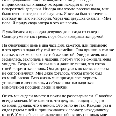
и принюхивался к запаху, который исходил от этой
невероятной девушки. Иногда она что-то рассказывала, мне
было очень интересно её слушать. Я всегда был застенчив,
поэтому ничего не говорил. Через час девушка сказала: «Мне
пора. Я приду сюда завтра в это же время».
Я улыбнулся и проводил девушку до выхода из сквера.
Солнце уже не так грело, пора было возвращаться домой.
На следующий день в два часа дня, кажется, или примерно
в это время я ждал её у той же скамейки. Она пришла в том же
платье, в тех же очках и с той же книгой. Увидев меня, она
засмеялась, захлопала в ладоши, потому что не ожидала меня
увидеть. Ведь я был молчалив и даже не сказал, что готов
с ней встретиться вновь. Она дотронулась до меня, я совсем
не сопротивлялся. Мне даже хотелось, чтобы кто-то был
со мной
ласк
ов. Всю жизнь мне приходилось терпеть
унижения и жестокость, а сейчас я мог насладиться
мимолётной порцией
ласк
и и любви.
Опять мы сидели вместе и почти не разговаривали. Я вообще
всегда молчал. Мне кажется, что девушка, сидящая рядом
со мной, думала, что я немой. Это было не так. Каждый раз я
сидел рядом с ней и принюхивался к аромату, исходившему
от неё. У меня было великолепное обоняние, но никак мне