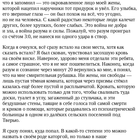
что я запомнил — это окровавленное лицо моей жены,
которой нацепил наручники тот придурок и увёл. Его улыбка,
его звериные глаза — он был похож на всё, что угодно,
но не на человека. С какой радостью некоторые люди калечат
других, более хрупких, более слабых. Это
войн
а не добра
и зла, а
войн
а разума и силы. Пожалуй, что разум проиграл
со счётом 3:0, не нанеся ни одного удара в створ.
Когда я очнулся, всё сразу встало на свои места, хотя как
сказать встало? Я был скован, чувствовал засохшую кровь
на своём виске. Наверное, здорово меня отделали эти ребята,
а самое страшное, что я не мог пошевелиться. Наконец, когда
разум и сознание через минут 20 вернулись ко мне, я понял,
что на мне смирительная рубашка. Ни жены, ни свободы —
лишь пустая тёмная комната, которая через призмы стёкол
казалась ещё более пустой и расплывчатой. Кровать, которую
можно использовать только для того, чтобы сваливать туда
доски, туалет в углу, загаженный до стульчака, и эти
бездушные стены, таящие в себе голоса той самой смерти
и криков о помощи, которые раздавались из психиатрической
больницы в одном из далёких сельских поселений под
Тверью.
Я сразу понял, куда попал. В какой-то степени это можно
назвать в своём роде каторгой, но только в наше