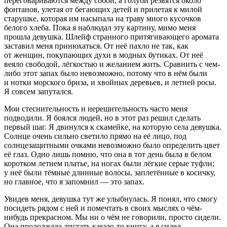
переговариваются между собой, а голуби резвятся около
фонтанов, улетая от бегающих детей и прилетая к милой
старушке, которая им насыпала на траву много кусочков
белого хлеба. Пока я наблюдал эту картину, мимо меня
прошла девушка. Шлейф странного притягивающего аромата
заставил меня принюхаться. От неё пахло не так, как
от женщин, покупающих духи в модных бутиках. От неё
веяло свободой, лёгкостью и желанием жить. Сравнить с чем-
либо этот запах было невозможно, потому что в нём были
и нотки морского бриза, и х
войн
ых деревьев, и
летн
ей росы.
Я совсем запутался.
Мои стеснительность и нерешительность часто меня
подводили. Я боялся людей, но в этот раз решил сделать
первый шаг. Я двинулся к скамейке, на которую села девушка.
Солнце очень сильно светило прямо на её лицо, под
солнцезащитными очками невозможно было определить цвет
её глаз. Одно лишь помню, что она в тот день была в белом
коротком
летн
ем платье, на ногах были лёгкие серые туфли;
у неё были тёмные длинные волосы, заплетённые в косичку,
но главное, что я запомнил — это запах.
Увидев меня, девушка тут же улыбнулась. Я понял, что смогу
посидеть рядом с ней и помечтать в своих мыслях о чём-
нибудь прекрасном. Мы ни о чём не говорили, просто сидели.
Она продолжала листать какую-то книгу, а я сидел