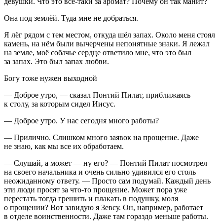
девушки. Что это всё-таки за аромат? Почему он так манит?
Она под землёй. Туда мне не добраться.
Я лёг рядом с тем местом, откуда шёл запах. Около меня стоял
камень, на нём были вычерчены непонятные знаки. Я лежал
на земле, моё собачье сердце ответило мне, что это был
за запах. Это был запах любви.
Богу тоже нужен выходной
— Доброе утро, — сказал Понтий Пилат, приближаясь
к столу, за которым сидел Иисус.
— Доброе утро. У нас сегодня много работы?
— Прилично. Слишком много заявок на прощение. Даже
не знаю, как мы все их обработаем.
— Слушай, а может — ну его? — Понтий Пилат посмотрел
на своего начальника и очень сильно удивился его столь
неожиданному ответу. — Просто сам подумай. Каждый день
эти люди просят за что-то прощение. Может пора уже
перестать тогда грешить и плакать в подушку, моля
о прощении? Вот завидую я Зевсу. Он, например, работает
в отделе воинственности. Даже там гораздо меньше работы.