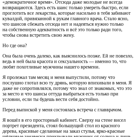
«демократичное время». Отсюда даже молодые не всегда
возвращаются. Здесь есть шанс только умереть быстро, если
проглотить все лекарства, которые
насил
ьно в тебя забивают
кувалдой, привязанной к рукам главного врача. Стало ясно,
что шансов сбежать отсюда нет и надеяться нужно только
на собственную адекватность и всё это только ради того,
чтобы снова встретить свою жену.
Но где она?
Она была очень далеко, как выяснилось позже. Ей не повезло,
ведь в ней была красота и
секс
уальность — именно то, что
любят похотливые мужчины нашего времени.
Я пролежал там месяц и меня выпустили, потому что
послушно глотал всю ту дрянь, которую впихивали в меня. Я
даже не сопротивлялся, потому что знал от знакомых, что это
за место и что шансы оттуда выбраться есть только при
условии, если ты будешь вести себя достойно.
Перед выпиской у меня состоялась встреча с главврачом.
Я вошёл в его просторный кабинет. Сверху на стене висел
портрет
президент
а, стоял большущий стол из красного
дерева, красивые сделанные на заказ стулья, ярко-красные
шёлковые занавески прикрывали мужчину от солнца и лишь