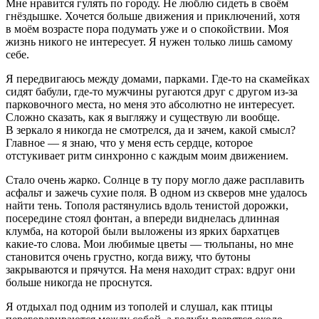
Мне нравится гулять по городу. Не люблю сидеть в своём
гнёздышке. Хочется больше движения и приключений, хотя
в моём возрасте пора подумать уже и о спокойствии. Моя
жизнь никого не интересует. Я нужен только лишь самому
себе.
Я передвигаюсь между домами, парками. Где-то на скамейках
сидят бабули, где-то мужчины ругаются друг с другом из-за
парковочного места, но меня это абсолютно не интересует.
Сложно сказать, как я выгляжу и существую ли вообще.
В зеркало я никогда не смотрелся, да и зачем, какой смысл?
Главное — я знаю, что у меня есть сердце, которое
отстукивает ритм синхронно с каждым моим движением.
Стало очень жарко. Солнце в ту пору могло даже расплавить
асфальт и зажечь сухие поля. В одном из скверов мне удалось
найти тень. Тополя растянулись вдоль тенистой дорожки,
посередине стоял фонтан, а впереди виднелась длинная
клумба, на которой были выложены из ярких бархатцев
какие-то слова. Мои любимые цветы — тюльпаны, но мне
становится очень грустно, когда вижу, что бутоны
закрываются и прячутся. На меня находит страх: вдруг они
больше никогда не проснутся.
Я отдыхал под одним из тополей и слушал, как птицы