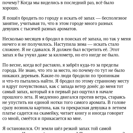
почему? Когда мы виделись в последний раз, всё было
хорошо.
Я пошёл бродить по городу и искать её запах — бесполезное
занятие, учитывая то, что в этом городе много разных
девушек с тысячей разных ароматов.
Несколько месяцев я бродил в поисках её запаха, но так у меня
ничего и не получилось. Наступила зима — искать стало
сложнее. Я не сдавался. Я должен был встретить её. Этот
запах я бы учуял даже за километр, но его нигде не было.
По весне, когда всё растаяло, я забрёл куда-то за пределы
города. Не знаю, что это за место, но почему-то тут не было
никаких деревьев. Какие-то люди бродили по тропинкам
и что-то пытались найти. Я бродил по этому странному месту
и вдруг почувствовал, как с запада ветер донёс до меня тот
самый запах, который я в первый раз ощутил в начале
прошлого лета. Я медленно двигался против ветра, стараясь
не упустить ни единой нотки того самого аромата. В голове
сразу возникла картина, как та прекрасная девушка в
летн
ем
платье садится на скамейку, читает книгу и иногда говорит
со мной, смеётся и прикасается ко мне.
Я остановился. От земли шёл резкий запах той самой