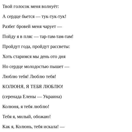
Твой голосок меня волнуёт:
А сердце бьется — тук-тук-тук!
Разбег бровей меня чарует —
Пойду я в пляс — тар-там-там-там!
Пройдут года, пройдут рассветы:
Хоть старимся мы день ото дня
Но сердце молодостью пышет —
Люблю тебя! Люблю тебя!
КОЛЮНЯ, Я ТЕБЯ ЛЮБЛЮ!
(серенада Елены —
Украи
на)
Колюня, я тебя люблю!
Тебя я, милый, обожаю!
Как я, Колюнь, тебя искала! —