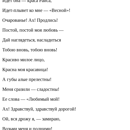
Идет она — краса Раиса,
Идет-плывет ко мне — «Весной»!
Очарованье! Ах! Продлись!
Постой, постой моя любовь —
Дай наглядеться, насладиться
Тобою вновь, тобою вновь!
Красиво милое лицо,
Красна моя красавица!
А губы алые прелестны!
Меня сразили — сладостны!
Ее слова — «Любимый мой!
Ах! Здравствуй, здравствуй дорогой!
Ой, вся дрожу я, — замираю,
Возьми меня и подними!