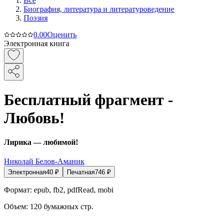
Все
Биография, литература и литературоведение
Поэзия
0.0
0
Оценить
Электронная книга
Бесплатный фрагмент -
Любовь!
Лирика — любимой!
Николай Белов-Аманик
Электронная
40
₽
Печатная
746
₽
Формат:
epub, fb2, pdfRead, mobi
Объем:
120
бумажных стр.