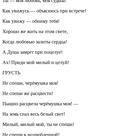
Ты — моя любовь, моя судьба!
Как увижусь — объяснюсь при встрече!
Как увижу — обниму тебя!
Хорошо же жить на этом свете,
Когда любовью залиты сердца!
А Душа замрет при поцелуе!
Ах! Приди мой милый и целуй!
ГРУСТЬ
Не спеши, черёмушка моя!
Не спеши же расцвести!
Пышно расцвела черёмушка моя! —
На земь спал весь белый свет!
Милый, милый мой, ты не спеши!
Не спеши к возлюбленной!