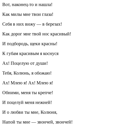
Вот, наконец-то и нашла!
Как милы мне твои глаза!
Себя в них вижу — в березах!
Как дорог мне твой нос красивый!
И подбородь, щеки красны!
К губам красивым я коснуся
Ах! Поцелую от души!
Тебя, Колюнь, я обожаю!
Ах! Млею я! Ах! Млею я!
Обними, меня ты крепче!
И поцелуй меня нежней!
И о любви ты мне, Колюня,
Напой ты мне — звончей, звончей!