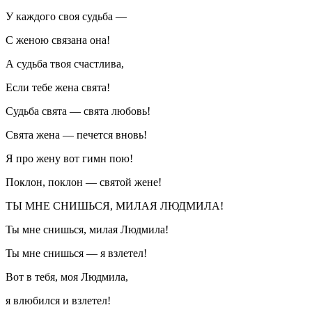
У каждого своя судьба —
С женою связана она!
А судьба твоя счастлива,
Если тебе жена свята!
Судьба свята — свята любовь!
Свята жена — печется вновь!
Я про жену вот гимн пою!
Поклон, поклон — святой жене!
ТЫ МНЕ СНИШЬСЯ, МИЛАЯ ЛЮДМИЛА!
Ты мне снишься, милая Людмила!
Ты мне снишься — я взлетел!
Вот в тебя, моя Людмила,
я влюбился и взлетел!