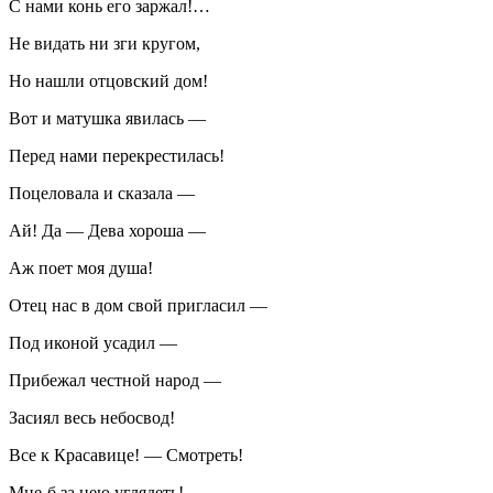
С нами конь его заржал!…
Не видать ни зги кругом,
Но нашли отцовский дом!
Вот и матушка явилась —
Перед нами перекрестилась!
Поцеловала и сказала —
Ай! Да — Дева хороша —
Аж поет моя душа!
Отец нас в дом свой пригласил —
Под иконой усадил —
Прибежал честной народ —
Засиял весь небосвод!
Все к Красавице! — Смотреть!
Мне-б за нею углядеть!