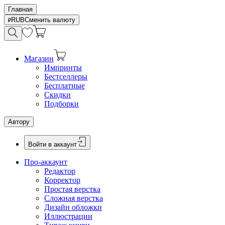
Главная
RUB
Сменить валюту
Магазин
Импринты
Бестселлеры
Бесплатные
Скидки
Подборки
Автору
Войти в аккаунт
Про-аккаунт
Редактор
Корректор
Простая верстка
Сложная верстка
Дизайн обложки
Иллюстрации