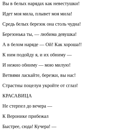
Вы в белых нарядах как невестушки!
Идет моя мила, плывет моя мила!
Средь белых березок она столь чудна!
Березонька ты, — любима девушка!
А в белом наряде — Ой! Как хороша!!
К ним подойду я, и их обниму —
И нежно обниму — мою милую!
Ветвями ласкайте, березки, вы нас!
Страстны поцелуи укройте от сглаз!
КРАСАВИЦА
Не стерпел до вечера —
К Веронике прибежал
Быстрее, сюда! Кучера! —