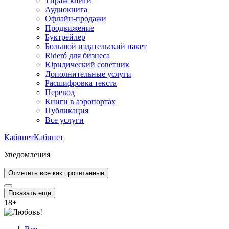
Тираж книги
Аудиокнига
Офлайн-продажи
Продвижение
Буктрейлер
Большой издательский пакет
Rideró для бизнеса
Юридический советник
Дополнительные услуги
Расшифровка текста
Перевод
Книги в аэропортах
Публикация
Все услуги
Кабинет
Кабинет
Уведомления
Отметить все как прочитанные
Показать ещё
18
+