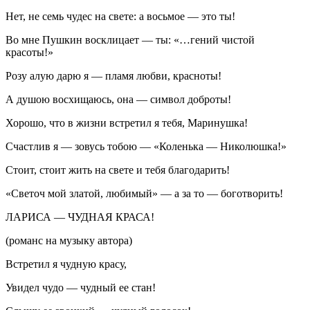
Нет, не семь чудес на свете: а восьмое — это ты!
Во мне Пушкин восклицает — ты: «…гений чистой
красоты!»
Розу алую дарю я — пламя любви, красноты!
А душою восхищаюсь, она — символ доброты!
Хорошо, что в жизни встретил я тебя, Маринушка!
Счастлив я — зовусь тобою — «Коленька — Николюшка!»
Стоит, стоит жить на свете и тебя благодарить!
«Светоч мой златой, любимый» — а за то — боготворить!
ЛАРИСА — ЧУДНАЯ КРАСА!
(романс на музыку автора)
Встретил я чудную красу,
Увидел чудо — чудный ее стан!