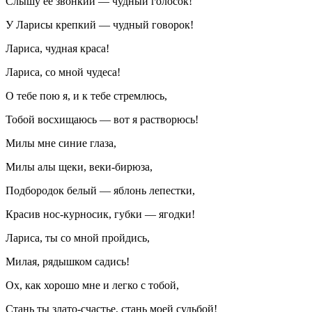
Слышу ее звонкий — чудный голосок!
У Ларисы крепкий — чудный говорок!
Лариса, чудная краса!
Лариса, со мной чудеса!
О тебе пою я, и к тебе стремлюсь,
Тобой восхищаюсь — вот я растворюсь!
Милы мне синие глаза,
Милы алы щеки, веки-бирюза,
Подбородок белый — яблонь лепестки,
Красив нос-курносик, губки — ягодки!
Лариса, ты со мной пройдись,
Милая, рядышком садись!
Ох, как хорошо мне и легко с тобой,
Стань ты злато-счастье, стань моей судьбой!