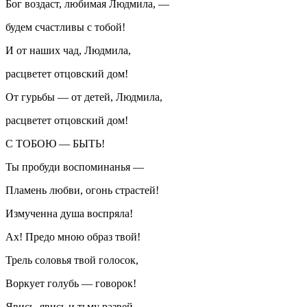
Бог воздаст, любимая Людмила, —
будем счастливы с тобой!
И от наших чад, Людмила,
расцветет отцовский дом!
От гурьбы — от детей, Людмила,
расцветет отцовский дом!
С ТОБОЮ — БЫТЬ!
Ты пробуди воспоминанья —
Пламень любви, огонь страстей!
Измученна душа воспряла!
Ах! Предо мною образ твой!
Трель соловья твой голосок,
Воркует голубь — говорок!
Явись, явись и тьму развей