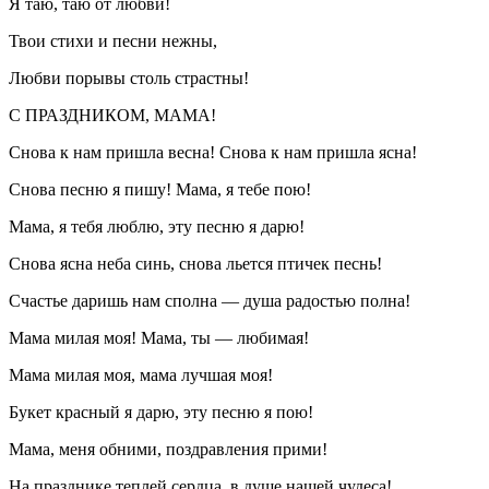
Я таю, таю от любви!
Твои стихи и песни нежны,
Любви порывы столь страстны!
С ПРАЗДНИКОМ, МАМА!
Снова к нам пришла весна! Снова к нам пришла ясна!
Снова песню я пишу! Мама, я тебе пою!
Мама, я тебя люблю, эту песню я дарю!
Снова ясна неба синь, снова льется птичек песнь!
Счастье даришь нам сполна — душа радостью полна!
Мама милая моя! Мама, ты — любимая!
Мама милая моя, мама лучшая моя!
Букет красный я дарю, эту песню я пою!
Мама, меня обними, поздравления прими!
На празднике теплей сердца, в душе нашей чудеса!