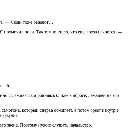
вета. — Люди тоже бывают…
Я промочил ноги. Так темно стало, что ещё гроза начнётся! —
елей.
енно сглаживаясь и ровняясь ближе к дороге, лежащей на его
к
самогон
а, который сперва обжигает, а потом греет изнутри
о звучит.
его звена. Поэтому нужно слушать начальство.