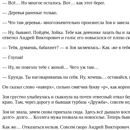
— Всё… Но многое осталось. Вот… как этот берег.
— Деревья раненые только.
— Что там деревья.- многозначительно произнесла Зоя и зав
— Ну, бывают. Пойдём, Зойка. Тебе как девчонке лазать бы и л
ответил Андрей Викторович и голос его повысился от плохо с
— Тебя, думаешь, бабахнет? — и Зоя засмеялась.- Как -же я те
— Глупая!
— Ну, не повезло тебе с женой… Чего уж там…
— Ерунда. Ты наговариваешь на себя. Ну, хочешь… оставайся, и
Он сказал слово «наверх», сильно смягчив букву «р», как коре
Зоя грустно улыбнулась и скакнула на почти отвесный отвал бе
краю. Там, через дорогу и бывшая турбаза «Дружба», совсем н
Зоя не знала, зачем снова приехала сюда. Здесь всё дышало в
долго- долго… Коллега мужа позвала на новоселье. Теперь бывш
Как же… Отказаться нельзя. Совсем скоро Андрей Викторович 