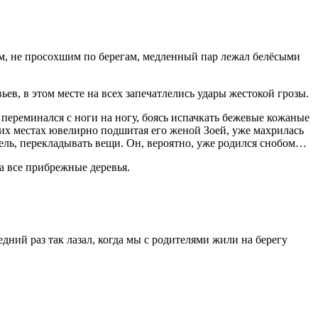
, не просохшим по берегам, медленный пар лежал белёсыми
ев, в этом месте на всех запечатлелись удары жестокой грозы.
переминался с ноги на ногу, боясь испачкать бежевые кожаные
их местах ювелирно подшитая его женой Зоей, уже махрилась
бель, перекладывать вещи. Он, вероятно, уже родился снобом…
а все прибрежные деревья.
едний раз так лазал, когда мы с родителями жили на берегу