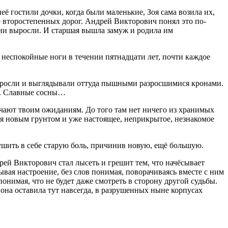
её гостили дочки, когда были маленькие, Зоя сама возила их,
 со второстепенных дорог. Андрей Викторович понял это по-
ь они выросли. И старшая вышла замуж и родила им
 неспокойные ноги в течении пятнадцати лет, почти каждое
ыросли и выглядывали оттуда пышными разросшимися кронами.
ся. Славные сосны…
вечают твоим ожиданиям. До того там нет ничего из хранимых
 новым грунтом и уже настоящее, неприкрытое, незнакомое
глушить в себе старую боль, причинив новую, ещё большую.
ей Викторович стал лысеть и грешит тем, что начёсывает
вая настроение, без слов понимая, поворачиваясь вместе с ним
понимая, что не будет даже смотреть в сторону другой судьбы.
т, она оставила тут навсегда, в разрушенных ныне корпусах