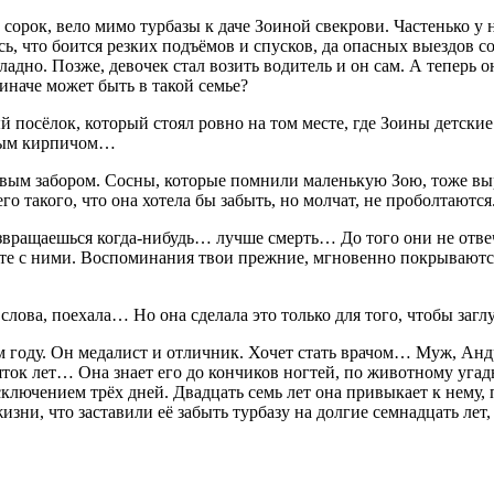
 сорок, вело мимо турбазы к даче Зоиной свекрови. Частенько у н
уясь, что боится резких подъёмов и спусков, да опасных выездов
и ладно. Позже, девочек стал возить водитель и он сам. А тепер
иначе может быть в такой семье?
 посёлок, который стоял ровно на том месте, где Зоины детские
итым кирпичом…
овым забором. Сосны, которые помнили маленькую Зою, тоже в
его такого, что она хотела бы забыть, но молчат, не проболтают
а возвращаешься когда-нибудь… лучше смерть… До того они не от
те с ними. Воспоминания твои прежние, мгновенно покрываются
и слова, поехала… Но она сделала это только для того, чтобы за
 году. Он медалист и отличник. Хочет стать врачом… Муж, Андр
ток лет… Она знает его до кончиков ногтей, по животному угады
исключением трёх дней. Двадцать семь лет она привыкает к нему, 
 жизни, что заставили её забыть турбазу на долгие семнадцать ле