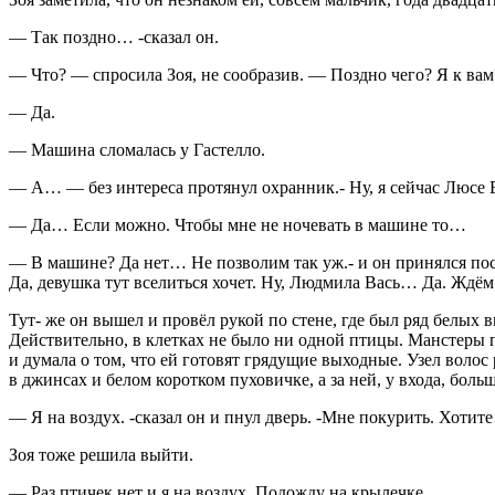
— Так поздно… -сказал он.
— Что? — спросила Зоя, не сообразив. — Поздно чего? Я к вам
— Да.
— Машина сломалась у Гастелло.
— А… — без интереса протянул охранник.- Ну, я сейчас Люсе В
— Да… Если можно. Чтобы мне не ночевать в машине то…
— В машине? Да нет… Не позволим так уж.- и он принялся пос
Да, девушка тут вселиться хочет. Ну, Людмила Вась… Да. Ждём
Тут- же он вышел и провёл рукой по стене, где был ряд белых
Действительно, в клетках не было ни одной птицы. Манстеры п
и думала о том, что ей готовят грядущие выходные. Узел воло
в джинсах и белом коротком пуховичке, а за ней, у входа, бо
— Я на воздух. -сказал он и пнул дверь. -Мне по
курит
ь. Хотите
Зоя тоже решила выйти.
— Раз птичек нет и я на воздух. Подожду на крылечке.