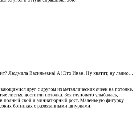
пит? Людмила Васильевна! А! Это Иван. Ну хватит, ну ладно…
ивающимися друг с другом из металлических ячеек на потолке.
е листья, достигли потолка. Зоя глуповато улыбалась,
ей- в полный свой и миниатюрный рост. Маленькую фигурку
высоких ботинках с развязанными шнурками.