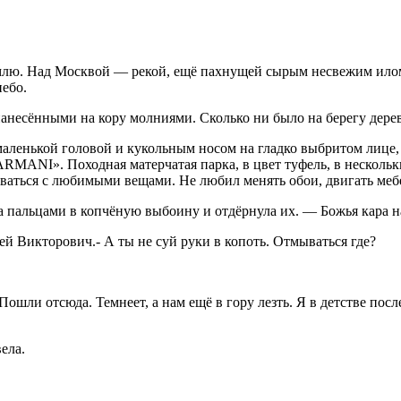
млю. Над Москвой — рекой, ещё пахнущей сырым несвежим илом
небо.
анесёнными на кору молниями. Сколько ни было на берегу деревь
аленькой головой и кукольным носом на гладко выбритом лице, 
RMANI». Походная матерчатая парка, в цвет туфель, в нескольк
таваться с любимыми вещами. Не любил менять обои, двигать ме
ла пальцами в копчёную выбоину и отдёрнула их. — Божья кара н
 Викторович.- А ты не суй руки в копоть. Отмываться где?
ошли отсюда. Темнеет, а нам ещё в гору лезть. Я в детстве посл
ела.