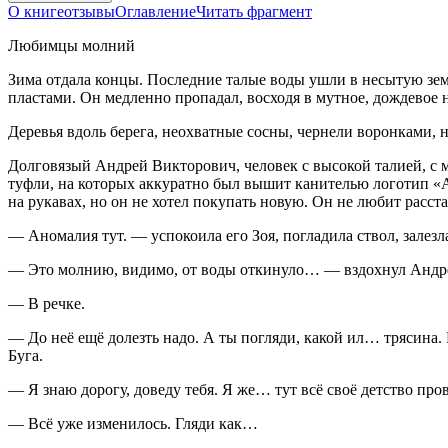
О книге
отзывы
Оглавление
Читать фрагмент
Любимцы молний
Зима отдала концы. Последние талые воды ушли в несытую зе
пластами. Он медленно пропадал, восходя в мутное, дождевое 
Деревья вдоль берега, неохватные сосны, чернели воронками, н
Долговязый Андрей Викторович, человек с высокой талией, с м
туфли, на которых аккуратно был вышит канителью логотип «A
на рукавах, но он не хотел покупать новую. Он не любит расс
— Аномалия тут. — успокоила его Зоя, погладила ствол, залез
— Это молнию, видимо, от воды откинуло… — вздохнул Андрей
— В речке.
— До неё ещё долезть надо. А ты погляди, какой ил… трясина. П
Буга.
— Я знаю дорогу, доведу тебя. Я же… тут всё своё детство пров
— Всё уже изменилось. Гляди как…