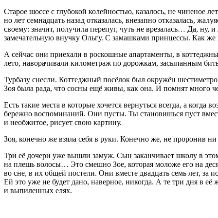
Старое шоссе с глубокой колейностью, казалось, не чиненое лет
но лет семнадцать назад отказалась, внезапно отказалась, жал
своему: значит, получила перепуг, чуть не врезалась… Да, ну, 
замечательную внучку Ольгу. С замашками принцессы. Как же 
А сейчас они приехали в роскошные апартаменты, в коттеджный
лето, наворачивали километраж по дорожкам, засыпанным б
Турбазу снесли. Коттеджный посёлок был окружён шестиметр
Зоя была рада, что сосны ещё живы, как она. И помнят много ч
Есть такие места в которые хочется вернуться всегда, а когд
бережно воспоминаний. Они пусты. Ты становишься пуст вмес
и необжитое, рисует свою картину.
Зоя, конечно же взяла себя в руки. Конечно же, не проронив н
Три её дочери уже вышли замуж. Сын заканчивает школу в этом
на плешь волосы… Это смешно Зое, которая моложе его на деся
во сне, в их общей постели. Они вместе двадцать семь лет, за 
Ей это уже не будет дано, наверное, никогда. А те три дня в её
и выпиленных елях.