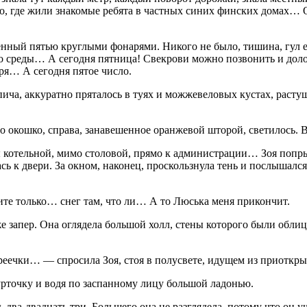
лло, где жили знакомые ребята в частных синих финских домах… О
ённый пятью круглыми фонарями. Никого не было, тишина, гул е
до среды… А сегодня пятница! Свекрови можно позвонить и долож
ря… А сегодня пятое число.
пича, аккуратно пряталось в туях и можжевеловых кустах, раст
но окошко, справа, занавешенное оранжевой шторой, светилось. В
ы котельной, мимо столовой, прямо к администрации… Зоя попры
ась к двери. За окном, наконец, проскользнула тень и послышалс
усите только… снег там, что ли… А то Люська меня прикончит.
 же запер. Она оглядела большой холл, стены которого были об
еечки… — спросила Зоя, стоя в полусвете, идущем из приоткрыт
урточку и водя по заспанному лицу большой ладонью.
ть два-двадцать три. Большего она не разглядела, потому что он 