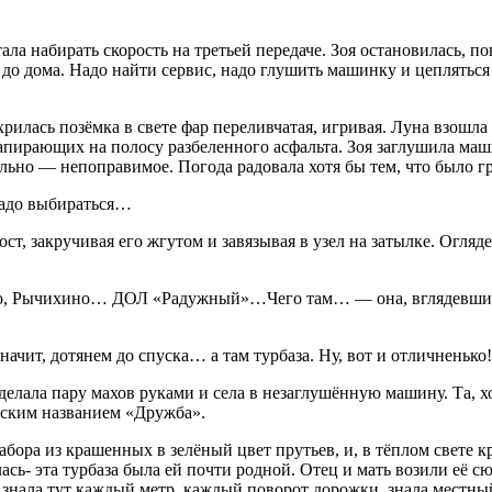
ла набирать скорость на третьей передаче. Зоя остановилась, по
 до дома. Надо найти сервис, надо глушить машинку и цепляться
рилась позёмка в свете фар переливчатая, игривая. Луна взошла
апирающих на полосу разбеленного асфальта. Зоя заглушила маш
льно — непоправимое. Погода радовала хотя бы тем, что было гр
надо выбираться…
т, закручивая его жгутом и завязывая в узел на затылке. Огляде
, Рычихино… ДОЛ «Радужный»…Чего там… — она, вглядевшись в
ачит, дотянем до спуска… а там турбаза. Ну, вот и отличненько!
елала пару махов руками и села в незаглушённую машину. Та, хо
етским названием «Дружба».
забора из крашенных в зелёный цвет прутьев, и, в тёплом свете 
сь- эта турбаза была ей почти родной. Отец и мать возили её сюд
 знала тут каждый метр, каждый поворот дорожки, знала местный