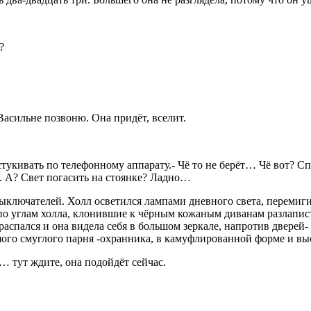
?
асильне позвоню. Она придёт, вселит.
тукивать по телефонному аппарату.- Чё то не берёт… Чё вот? С
. А? Свет погасить на стоянке? Ладно…
 выключателей. Холл осветился лампами дневного света, перемиг
о углам холла, клонившие к чёрным кожаным диванам разлаписты
с распался и она видела себя в большом зеркале, напротив двер
льшого смуглого парня -охранника, в камуфлированной форме и 
… тут ждите, она подойдёт сейчас.