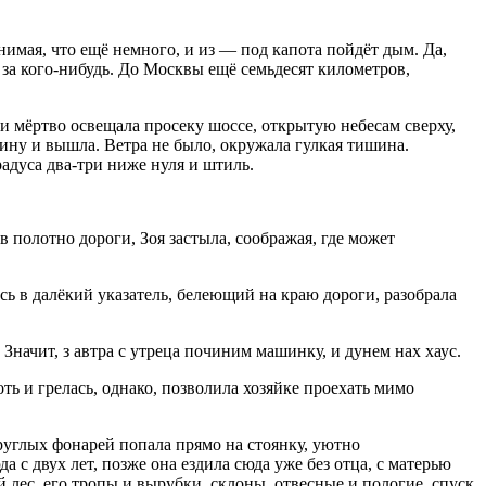
нимая, что ещё немного, и из — под капота пойдёт дым. Да,
 за кого-нибудь. До Москвы ещё семьдесят километров,
 и мёртво освещала просеку шоссе, открытую небесам сверху,
ину и вышла. Ветра не было, окружала гулкая тишина.
адуса два-три ниже нуля и штиль.
в полотно дороги, Зоя застыла, соображая, где может
 далёкий указатель, белеющий на краю дороги, разобрала
 Значит, з автра с утреца починим машинку, и дунем нах хаус.
ть и грелась, однако, позволила хозяйке проехать мимо
круглых фонарей попала прямо на стоянку, уютно
а с двух лет, позже она ездила сюда уже без отца, с матерью
 лес, его тропы и вырубки, склоны, отвесные и пологие, спуск