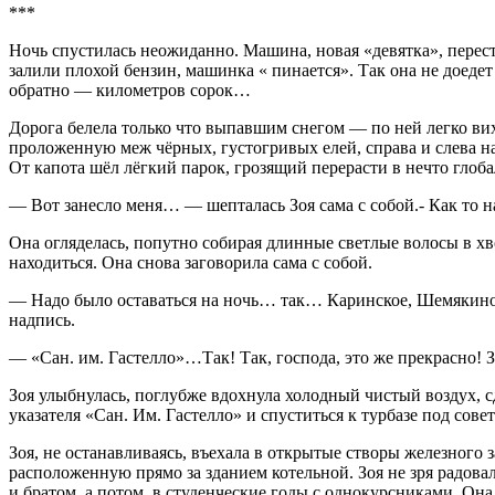
***
Ночь спустилась неожиданно. Машина, новая «девятка», переста
залили плохой бензин, машинка « пинается». Так она не доедет
обратно — километров сорок…
Дорога белела только что выпавшим снегом — по ней легко вих
проложенную меж чёрных, густогривых елей, справа и слева н
От капота шёл лёгкий парок, грозящий перерасти в нечто глоба
— Вот занесло меня… — шепталась Зоя сама с собой.- Как то 
Она огляделась, попутно собирая длинные светлые волосы в хвос
находиться. Она снова заговорила сама с собой.
— Надо было оставаться на ночь… так… Каринское, Шемякино
надпись.
— «Сан. им. Гастелло»…Так! Так, господа, это же прекрасно! Зн
Зоя улыбнулась, поглубже вдохнула холодный чистый воздух, сд
указателя «Сан. Им. Гастелло» и спуститься к турбазе под сов
Зоя, не останавливаясь, въехала в открытые створы железного 
расположенную прямо за зданием котельной. Зоя не зря радовала
и братом, а потом, в студенческие годы с однокурсниками. Она