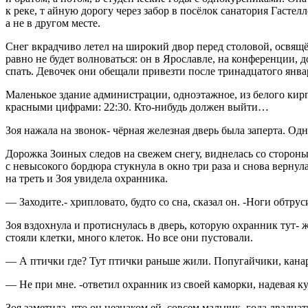
к реке, т айную дорогу через забор в посёлок санатория Гасте
а не в другом месте.
Снег вкрадчиво летел на широкий двор перед столовой, освящ
равно не будет волноваться: он в Ярославле, на конференции, 
спать. Девочек они обещали привезти после тринадцатого янва
Маленькое здание администрации, одноэтажное, из белого кир
красными цифрами: 22:30. Кто-нибудь должен выйти…
Зоя нажала на звонок- чёрная железная дверь была заперта. Од
Дорожка Зоиных следов на свежем снегу, виднелась со сторон
с невысокого бордюра стукнула в окно три раза и снова вернул
на треть и Зоя увидела охранника.
— Заходите.- хрипловато, будто со сна, сказал он. -Ноги обтр
Зоя вздохнула и протиснулась в дверь, которую охранник тут-
стояли клетки, много клеток. Но все они пустовали.
— А птички где? Тут птички раньше жили. Попугайчики, канар
— Не при мне. -ответил охранник из своей каморки, надевая к
Зоя заметила, что он незнаком ей, совсем мальчик, года двадца