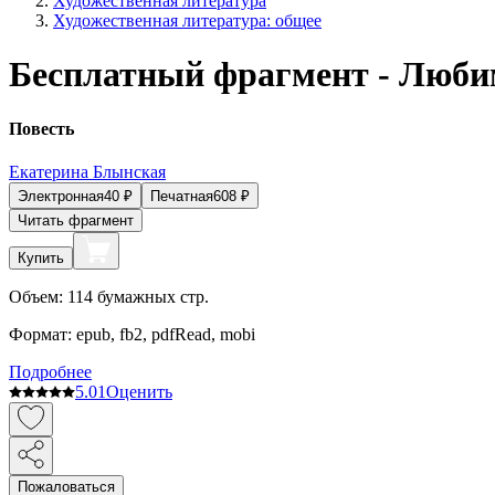
Художественная литература
Художественная литература: общее
Бесплатный фрагмент - Люб
Повесть
Екатерина Блынская
Электронная
40
₽
Печатная
608
₽
Читать фрагмент
Купить
Объем:
114
бумажных стр.
Формат:
epub, fb2, pdfRead, mobi
Подробнее
5.0
1
Оценить
Пожаловаться