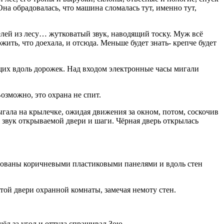
на обрадовалась, что машина сломалась тут, именно тут,
лей из лесу… жутковатый звук, наводящий тоску. Муж всё
ить, что доехала, и отсюда. Меньше будет знать- крепче будет
ущих вдоль дорожек. Над входом электронные часы мигали
озможно, это охрана не спит.
гала на крылечке, ожидая движения за окном, потом, соскочив
я звук открываемой двери и шаги. Чёрная дверь открылась
лицованы коричневыми пластиковыми панелями и вдоль стен
ой двери охранной комнаты, замечая немоту стен.
ушёл за угол и оттуда спрашивал Зою.