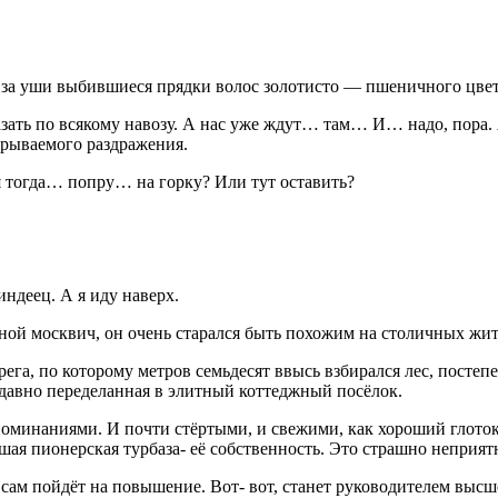
ела за уши выбившиеся прядки волос золотисто — пшеничного ц
азать по всякому навозу. А нас уже ждут… там… И… надо, пора. 
крываемого раздражения.
бя тогда… попру… на горку? Или тут оставить?
ндеец. А я иду наверх.
нной москвич, он очень старался быть похожим на столичных жит
рега, по которому метров семьдесят ввысь взбирался лес, постеп
едавно переделанная в элитный коттеджный посёлок.
оспоминаниями. И почти стёртыми, и свежими, как хороший глото
ая пионерская турбаза- её собственность. Это страшно неприятн
сам пойдёт на повышение. Вот- вот, станет руководителем высш