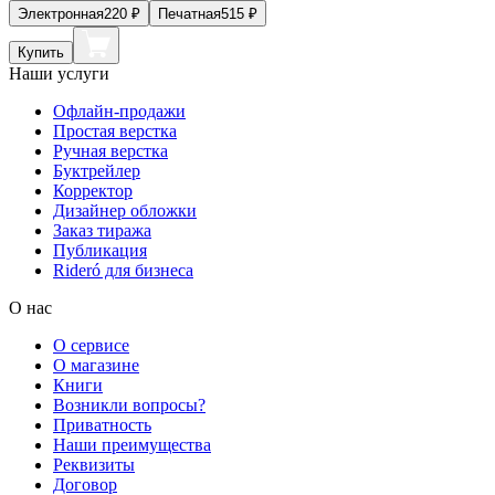
Электронная
220
₽
Печатная
515
₽
Купить
Наши услуги
Офлайн-продажи
Простая верстка
Ручная верстка
Буктрейлер
Корректор
Дизайнер обложки
Заказ тиража
Публикация
Rideró для бизнеса
О нас
О сервисе
О магазине
Книги
Возникли вопросы?
Приватность
Наши преимущества
Реквизиты
Договор