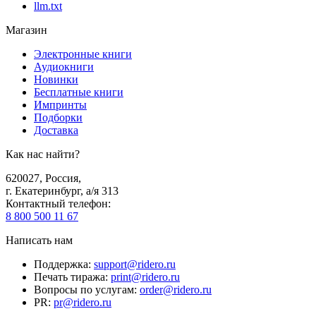
llm.txt
Магазин
Электронные книги
Аудиокниги
Новинки
Бесплатные книги
Импринты
Подборки
Доставка
Как нас найти?
620027
,
Россия
,
г. Екатеринбург, а/я 313
Контактный телефон
:
8 800 500 11 67
Написать нам
Поддержка
:
support@ridero.ru
Печать тиража
:
print@ridero.ru
Вопросы по услугам
:
order@ridero.ru
PR
:
pr@ridero.ru