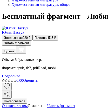
Художественная литература
Художественная литература: общее
Бесплатный фрагмент - Люби
Юлия Пастух
Электронная
220
₽
Печатная
515
₽
Читать фрагмент
Купить
Объем:
6
бумажных стр.
Формат:
epub, fb2, pdfRead, mobi
Подробнее
0.0
0
Оценить
Пожаловаться
О книге
отзывы
Оглавление
Читать фрагмент