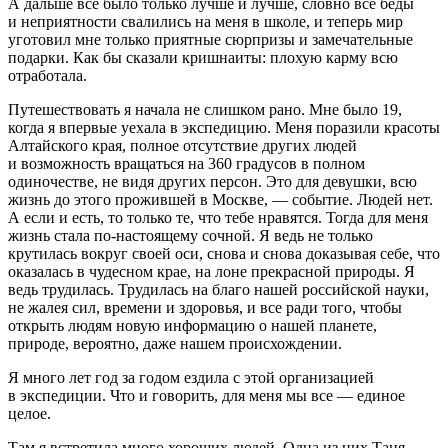
А дальше все было только лучше и лучше, словно все беды
и неприятности свалились на меня в школе, и теперь мир
уготовил мне только приятные сюрпризы и замечательные
подарки. Как бы сказали кришнаиты: плохую карму всю
отработала.
Путешествовать я начала не слишком рано. Мне было 19,
когда я впервые уехала в экспедицию. Меня поразили красоты
Алтайского края, полное отсутствие других людей
и возможность вращаться на 360 градусов в полном
одиночестве, не видя других персон. Это для девушки, всю
жизнь до этого прожившей в Москве, — событие. Людей нет.
А если и есть, то только те, что тебе нравятся. Тогда для меня
жизнь стала по-настоящему сочной. Я ведь не только
крутилась вокруг своей оси, снова и снова доказывая себе, что
оказалась в чудесном крае, на лоне прекрасной природы. Я
ведь трудилась. Трудилась на благо нашей
росси
йской науки,
не жалея сил, времени и здоровья, и все ради того, чтобы
открыть людям новую информацию о нашей планете,
природе, вероятно, даже нашем происхождении.
Я много лет год за годом ездила с этой организацией
в экспедиции. Что и говорить, для меня мы все — единое
целое.
Там я встретила много хороших людей. Одна из них Таня.