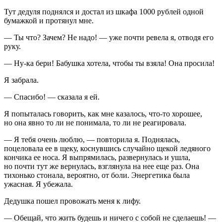
Тут дедуля поднялся и достал из шкафа 1000 рублей одной
бумажкой и протянул мне.
— Ты что? Зачем? Не надо! — уже почти ревела я, отводя его
руку.
— Ну-ка бери! Бабушка хотела, чтобы ты взяла! Она просила!
Я забрала.
— Спасибо! — сказала я ей.
Я попыталась говорить, как мне казалось, что-то хорошее,
но она явно то ли не понимала, то ли не реагировала.
— Я тебя очень люблю, — повторила я. Поднялась,
поцеловала ее в щеку, коснувшись случайно щекой ледяного
кончика ее носа. Я выпрямилась, развернулась и ушла,
но почти тут же вернулась, взглянула на нее еще раз. Она
тихонько стонала, вероятно, от боли. Энергетика была
ужасная. Я убежала.
Дедушка пошел провожать меня к лифу.
— Обещай, что жить будешь и ничего с собой не сделаешь! —