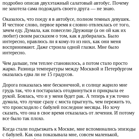
подробно описав двухэтажный салатовый автобус. Почему
не захотела сама подождать своего друга — не знаю.
Оказалось, что поеду я в автобусе, полном темных девушек.
И честное слово, первое время я словно отвлеклась от того,
зачем еду. Думала, как повеселю Дружище (а он ой как их
любит) своим рассказом о том, как я добиралась. Было
интересно, нравлюсь ли я кому-то из них, как они меня
воспринимают. Даже строила одной глазки. Мне было
интересно.
Чем дальше, тем теплее становилось, а потом стало просто
жарко. Разница температуры между Москвой и Петербургом
оказалась едва ли не 15 градусов.
Дорога показалась мне бесконечной, и солнце жарило мне
грудь так, что я постаралась отодвинуться и прикрыла ее
рукой. Боялась, что и у меня будет рак. А теперь я уж точно
думала, что лучше сразу с моста прыгнуть, чем пережить то,
что происходило с бабулей последние месяцы. Но хочу
сказать, что она в свое время отказалась от лечения. И потому
все было так плохо.
Когда стали подъезжать к Москве, мне вспоминались эпизоды
с бабулей. Как она показывала мне, совсем маленькой,