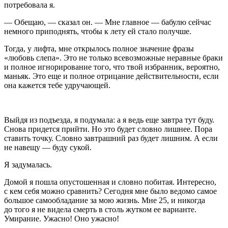
потребовала я.
— Обещаю, — сказал он. — Мне главное — бабулю сейчас
немного приподнять, чтобы к лету ей стало получше.
Тогда, у лифта, мне открылось полное значение фразы
«любовь слепа». Это не только всевозможные неравные браки
и полное игнорирование того, что твой избранник, вероятно,
маньяк. Это еще и полное отрицание действительности, если
она кажется тебе удручающей.
Выйдя из подъезда, я подумала: а я ведь еще завтра тут буду.
Снова придется прийти. Но это будет словно лишнее. Пора
ставить точку. Словно завтрашний раз будет лишним. А если
не навещу — буду сукой.
Я задумалась.
Домой я пошла опустошенная и словно побитая. Интересно,
с кем себя можно сравнить? Сегодня мне было ведомо самое
большое самообладание за мою жизнь. Мне 25, и никогда
до того я не видела смерть в столь жутком ее варианте.
Умирание. Ужасно! Оно ужасно!