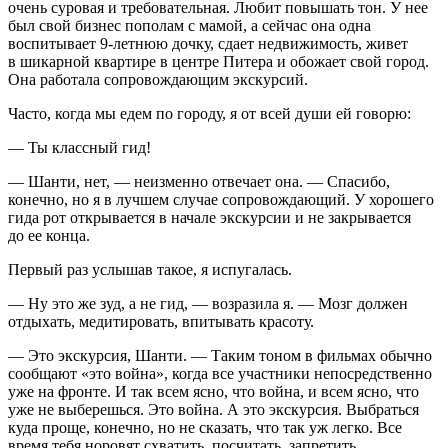
очень суровая и требовательная. Любит повышать тон. У нее
был свой бизнес пополам с мамой, а сейчас она одна
воспитывает 9
-летн
юю дочку, сдает недвижимость, живет
в шикарной квартире в центре Питера и обожает свой город.
Она работала сопровождающим экскурсий.
Часто, когда мы едем по городу, я от всей души ей говорю:
— Ты классный гид!
— Шанти, нет, — неизменно отвечает она. — Спасибо,
конечно, но я в лучшем случае сопровождающий. У хорошего
гида рот открывается в начале экскурсии и не закрывается
до ее конца.
Первый раз услышав такое, я испугалась.
— Ну это же зуд, а не гид, — возразила я. — Мозг должен
отдыхать, медитировать, впитывать красоту.
— Это экскурсия, Шанти. — Таким тоном в фильмах обычно
сообщают «это война», когда все участники непосредственно
уже на фронте. И так всем ясно, что война, и всем ясно, что
уже не выберешься. Это война. А это экскурсия. Выбраться
куда проще, конечно, но не сказать, что так уж легко. Все
время тебя норовят схватить, посчитать, запретить.