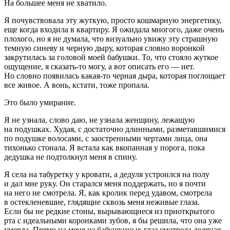
На большее меня не хватило.
Я почувствовала эту жуткую, просто кошмарную энергетику,
еще когда входила в квартиру. Я ожидала многого, даже очень
плохого, но я не думала, что визуально увижу эту страшную
темную синеву и черную дыру, которая словно воронкой
закрутилась за головой моей бабушки. То, что стояло жуткое
ощущение, я сказать-то могу, а вот описать его — нет.
Но словно появилась какая-то черная дыра, которая поглощает
все живое. А вонь, кстати, тоже пропала.
Это было умирание.
Я не узнала, слово даю, не узнала женщину, лежащую
на подушках. Худая, с достаточно длинными, разметавшимися
по подушке волосами, с заостренными чертами лица, она
тихонько стонала. Я встала как вкопанная у порога, пока
дедушка не подтолкнул меня в спину.
Я села на табуретку у кровати, а дедуля устроился на полу
и дал мне руку. Он старался меня поддержать, но я почти
на него не смотрела. Я, как кролик перед удавом, смотрела
в остекленевшие, глядящие сквозь меня неживые глаза.
Если бы не редкие стоны, вырывающиеся из приоткрытого
рта с идеальными коронками зубов, я бы решила, что она уже
умерла. Прямо на меня из бабушкиных глаз смотрела ледяная