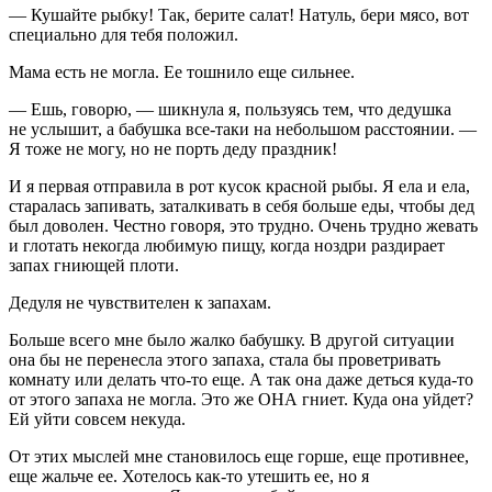
— Кушайте рыбку! Так, берите салат! Натуль, бери мясо, вот
специально для тебя положил.
Мама есть не могла. Ее тошнило еще сильнее.
— Ешь, говорю, — шикнула я, пользуясь тем, что дедушка
не услышит, а бабушка все-таки на небольшом расстоянии. —
Я тоже не могу, но не порть деду праздник!
И я первая отправила в рот кусок красной рыбы. Я ела и ела,
старалась запивать, заталкивать в себя больше еды, чтобы дед
был доволен. Честно говоря, это трудно. Очень трудно жевать
и глотать некогда любимую пищу, когда ноздри раздирает
запах гниющей плоти.
Дедуля не чувствителен к запахам.
Больше всего мне было жалко бабушку. В другой ситуации
она бы не перенесла этого запаха, стала бы проветривать
комнату или делать что-то еще. А так она даже деться куда-то
от этого запаха не могла. Это же ОНА гниет. Куда она уйдет?
Ей уйти совсем некуда.
От этих мыслей мне становилось еще горше, еще противнее,
еще жальче ее. Хотелось как-то утешить ее, но я