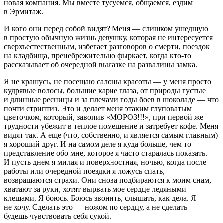
новая компания. Мы вместе тусуемся, общаемся, ездим
в Эрмитаж.
И кого они перед собой видят? Меня — слишком ушедшую
в простую обычную жизнь девушку, которая не интересуется
сверхъестественным, избегает разговоров о смерти, поездок
на кладбища, пренебрежительно фыркает, когда кто-то
рассказывает об очередной вылазке на развалины замка.
Я не крашусь, не посещаю салоны красоты — у меня просто
кудрявые волосы, большие карие глаза, от природы густые
и длинные ресницы и за плечами годы боев в шоколаде — что
почти
стриптиз
. Это и делает меня этаким глуповатым
цветочком, который, завопив «МОРОЗ!!!», при первой же
трудности убежит в теплое помещение и затребует кофе. Меня
видят так. А еще (что, собственно, и является самым главным)
я хороший друг. И на самом деле я куда больше, чем то
представление обо мне, которое я часто старалась показать.
И пусть днем я милая и поверхностная, ночью, когда после
работы или очередной поездки я ложусь спать, —
возвращаются страхи. Они снова подбираются к моим снам,
хватают за руки, хотят вырвать мое сердце ледяными
клещами. Я боюсь. Боюсь звонить, слышать, как дела. Я
не хочу. Сделать это — ножом по сердцу, а не сделать —
будешь чувствовать себя сукой.