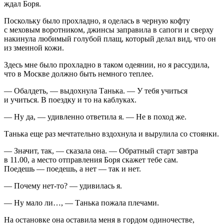
ждал Боря.
Поскольку было прохладно, я оделась в черную кофту
с меховым воротником, джинсы заправила в сапоги и сверху
накинула любимый голубой плащ, который делал вид, что он
из змеиной кожи.
Здесь мне было прохладно в таком одеянии, но я рассудила,
что в Москве должно быть немного теплее.
— Обалдеть, — выдохнула Танька. — У тебя учиться
и учиться. В поездку и то на каблуках.
— Ну да, — удивленно ответила я. — Не в поход же.
Танька еще раз мечтательно вздохнула и вырулила со стоянки.
— Значит, так, — сказала она. — Обратный старт завтра
в 11.00, а место отправления Боря скажет тебе сам.
Поедешь — поедешь, а нет — так и нет.
— Почему нет-то? — удивилась я.
— Ну мало ли…, — Танька пожала плечами.
На остановке она оставила меня в гордом одиночестве,