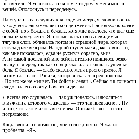
не светило. Я успокоила себя тем, что дома у меня много
вещей. Ополоснусь и переоденусь.
На ступеньках, ведущих к выходу из метро, я словно попала
в воду, которая замедляет твои движения. Настолько боролась
с собой, но я бежала и бежала, хотя мне казалось, что шаг еще
больше замедляется. Я прорывалась сквозь невидимые
тягучие слои, обливаясь потом на страшной жаре, которая
стояла даже вечером. На одной ступеньке я даже зависла и,
как мне показалось, едва не рухнула обратно, вниз.
А на самой последней мне действительно пришлось резко
рвануть вперед, так как сердце сковала страшная душевная
боль. Я боялась — слабо сказано, меня просто трясло. Я
вспомнила слова Равиля, который сказал перед полетом:
«Но это же не мешает. Ты бойся и делай». Сейчас я в точности
следовала его совету. Боялась и делала.
Я всегда его слушалась — так уж повелось. Влюбляться
в мужчину, которого уважаешь, — это так прекрасно… Ну
и что, что закончилось все ничем. Оно же было — и это
потрясающе.
Когда звонила в домофон, мой голос дрожал. Я жалко
проблеяла: «Я».