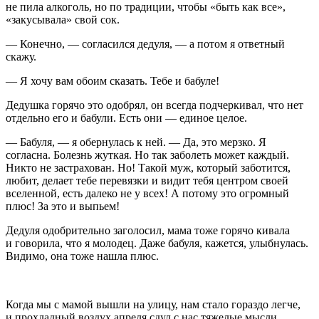
не пила
алкогол
ь, но по традиции, чтобы «быть как все»,
«закусывала» свой сок.
— Конечно, — согласился дедуля, — а потом я ответный
скажу.
— Я хочу вам обоим сказать. Тебе и бабуле!
Дедушка горячо это одобрял, он всегда подчеркивал, что нет
отдельно его и бабули. Есть они — единое целое.
— Бабуля, — я обернулась к ней. — Да, это мерзко. Я
согласна. Болезнь жуткая. Но так заболеть может каждый.
Никто не застрахован. Но! Такой муж, который заботится,
любит, делает тебе перевязки и видит тебя центром своей
вселенной, есть далеко не у всех! А потому это огромный
плюс! За это и выпьем!
Дедуля одобрительно заголосил, мама тоже горячо кивала
и говорила, что я молодец. Даже бабуля, кажется, улыбнулась.
Видимо, она тоже нашла плюс.
Когда мы с мамой вышли на улицу, нам стало гораздо легче,
и прохладный воздух апреля сдул с нас тяжелые мысли