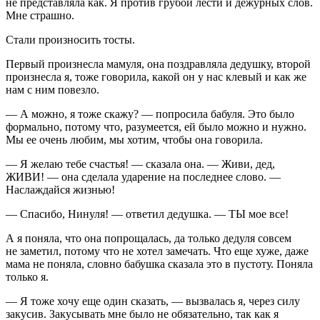
не представляла как. Я против грубой лести и дежурных слов.
Мне страшно.
Стали произносить тосты.
Первый произнесла мамуля, она поздравляла дедушку, второй
произнесла я, тоже говорила, какой он у нас клевый и как же
нам с ним повезло.
— А можно, я тоже скажу? — попросила бабуля. Это было
формально, потому что, разумеется, ей было можно и нужно.
Мы ее очень любим, мы хотим, чтобы она говорила.
— Я желаю тебе счастья! — сказала она. — Живи, дед,
ЖИВИ! — она сделала ударение на последнее слово. —
Наслаждайся жизнью!
— Спасибо, Нинуля! — ответил дедушка. — ТЫ мое все!
А я поняла, что она попрощалась, да только дедуля совсем
не заметил, потому что не хотел замечать. Что еще хуже, даже
мама не поняла, словно бабушка сказала это в пустоту. Поняла
только я.
— Я тоже хочу еще один сказать, — вызвалась я, через силу
закусив. Закусывать мне было не обязательно, так как я