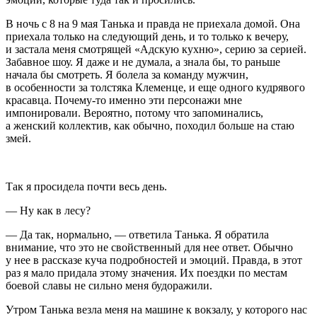
В ночь с 8 на 9 мая Танька и правда не приехала домой. Она
приехала только на следующий день, и то только к вечеру,
и застала меня смотрящей «Адскую кухню», серию за серией.
Забавное шоу. Я даже и не думала, а знала бы, то раньше
начала бы смотреть. Я болела за команду мужчин,
в особенности за толстяка Клеменце, и еще одного кудрявого
красавца. Почему-то именно эти персонажи мне
импонировали. Вероятно, потому что запоминались,
а женский коллектив, как обычно, походил больше на стаю
змей.
Так я просидела почти весь день.
— Ну как в лесу?
— Да так, нормально, — ответила Танька. Я обратила
внимание, что это не свойственный для нее ответ. Обычно
у нее в рассказе куча подробностей и эмоций. Правда, в этот
раз я мало придала этому значения. Их поездки по местам
боевой славы не сильно меня будоражили.
Утром Танька везла меня на машине к вокзалу, у которого нас