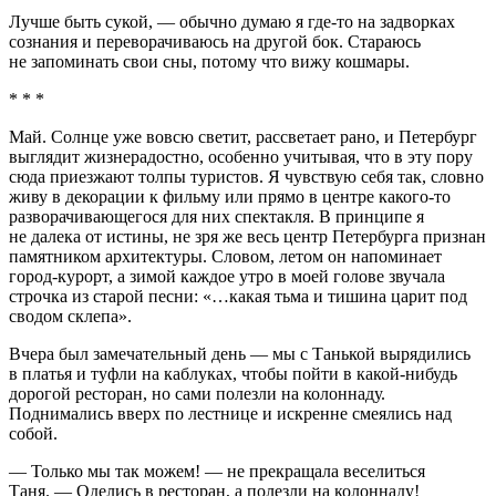
Лучше быть сукой, — обычно думаю я где-то на задворках
сознания и переворачиваюсь на другой бок. Стараюсь
не запоминать свои сны, потому что вижу кошмары.
* * *
Май. Солнце уже вовсю светит, рассветает рано, и Петербург
выглядит жизнерадостно, особенно учитывая, что в эту пору
сюда приезжают толпы туристов. Я чувствую себя так, словно
живу в декорации к фильму или прямо в центре какого-то
разворачивающегося для них спектакля. В принципе я
не далека от истины, не зря же весь центр Петербурга признан
памятником архитектуры. Словом, летом он напоминает
город-курорт, а зимой каждое утро в моей голове звучала
строчка из старой песни: «…какая тьма и тишина царит под
сводом склепа».
Вчера был замечательный день — мы с Танькой вырядились
в платья и туфли на каблуках, чтобы пойти в какой-нибудь
дорогой ресторан, но сами полезли на колоннаду.
Поднимались вверх по лестнице и искренне смеялись над
собой.
— Только мы так можем! — не прекращала веселиться
Таня. — Оделись в ресторан, а полезли на колоннаду!