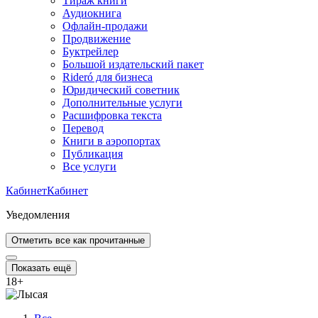
Тираж книги
Аудиокнига
Офлайн-продажи
Продвижение
Буктрейлер
Большой издательский пакет
Rideró для бизнеса
Юридический советник
Дополнительные услуги
Расшифровка текста
Перевод
Книги в аэропортах
Публикация
Все услуги
Кабинет
Кабинет
Уведомления
Отметить все как прочитанные
Показать ещё
18
+