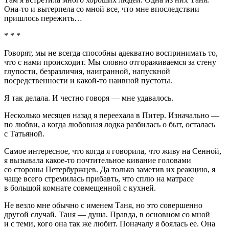
Она-то и вытерпела со мной все, что мне впоследствии
пришлось пережить…
* * *
Говорят, мы не всегда способны адекватно воспринимать то,
что с нами происходит. Мы словно отгораживаемся за стену
глупости, безразличия, наигранной, напускной
посредственности и какой-то наивной пустоты.
Я так делала. И честно говоря — мне удавалось.
Несколько месяцев назад я переехала в Питер. Изначально —
по любви, а когда любовная лодка разбилась о быт, осталась
с Татьяной.
Самое интересное, что когда я говорила, что живу на Сенной,
я вызывала какое-то почтительное кивание головами
со стороны Петербуржцев. Да только заметив их реакцию, я
чаще всего стремилась прибавть, что сплю на матрасе
в большой комнате совмещенной с кухней.
Не везло мне обычно с именем Таня, но это совершенно
другой случай. Таня — душа. Правда, в основном со мной
и с теми, кого она так же любит. Поначалу я боялась ее. Она