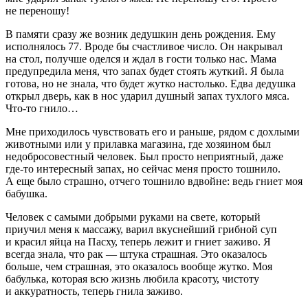
не переношу!
В памяти сразу же возник дедушкин день рождения. Ему
исполнялось 77. Вроде бы счастливое число. Он накрывал
на стол, получше оделся и ждал в гости только нас. Мама
предупредила меня, что запах будет стоять жуткий. Я была
готова, но не знала, что будет жутко настолько. Едва дедушка
открыл дверь, как в нос ударил душный запах тухлого мяса.
Что-то гнило…
Мне приходилось чувствовать его и раньше, рядом с дохлыми
животными или у прилавка магазина, где хозяином был
недобросовестный человек. Был просто неприятный, даже
где-то интересный запах, но сейчас меня просто тошнило.
А еще было страшно, отчего тошнило вдвойне: ведь гниет моя
бабушка.
Человек с самыми добрыми руками на свете, который
приучил меня к массажу, варил вкуснейший грибной суп
и красил яйца на Пасху, теперь лежит и гниет заживо. Я
всегда знала, что рак — штука страшная. Это оказалось
больше, чем страшная, это оказалось вообще жутко. Моя
бабулька, которая всю жизнь любила красоту, чистоту
и аккуратность, теперь гнила заживо.