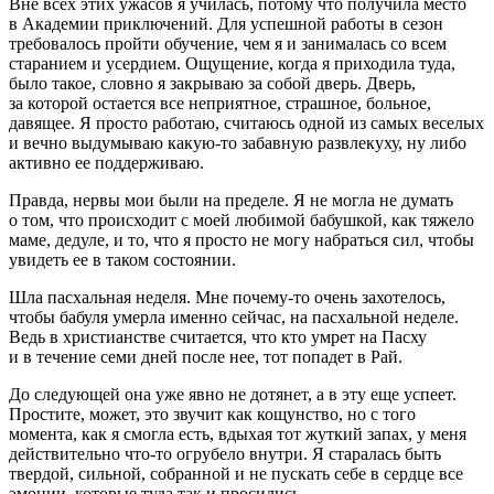
Вне всех этих ужасов я училась, потому что получила место
в Академии приключений. Для успешной работы в сезон
требовалось пройти обучение, чем я и занималась со всем
старанием и усердием. Ощущение, когда я приходила туда,
было такое, словно я закрываю за собой дверь. Дверь,
за которой остается все неприятное, страшное, больное,
давящее. Я просто работаю, считаюсь одной из самых веселых
и вечно выдумываю какую-то забавную развлекуху, ну либо
активно ее поддерживаю.
Правда, нервы мои были на пределе. Я не могла не думать
о том, что происходит с моей любимой бабушкой, как тяжело
маме, дедуле, и то, что я просто не могу набраться сил, чтобы
увидеть ее в таком состоянии.
Шла пасхальная неделя. Мне почему-то очень захотелось,
чтобы бабуля умерла именно сейчас, на пасхальной неделе.
Ведь в христианстве считается, что кто умрет на Пасху
и в течение семи дней после нее, тот попадет в Рай.
До следующей она уже явно не дотянет, а в эту еще успеет.
Простите, может, это звучит как кощунство, но с того
момента, как я смогла есть, вдыхая тот жуткий запах, у меня
действительно что-то огрубело внутри. Я старалась быть
твердой, сильной, собранной и не пускать себе в сердце все
эмоции, которые туда так и просились.