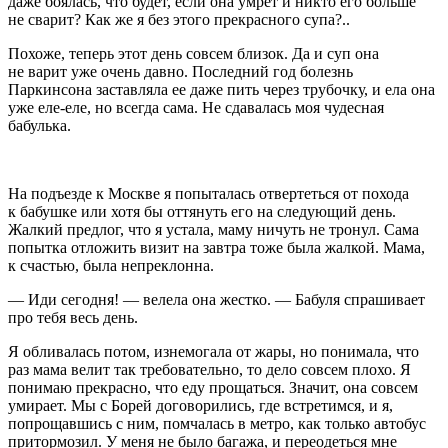
даже боялась, что будет, если она умрет и никто его больше
не сварит? Как же я без этого прекрасного супа?..
Похоже, теперь этот день совсем близок. Да и суп она
не варит уже очень давно. Последний год болезнь
Паркинсона заставляла ее даже пить через трубочку, и ела она
уже еле-еле, но всегда сама. Не сдавалась моя чудесная
бабулька.
На подъезде к Москве я попыталась отвертеться от похода
к бабушке или хотя бы оттянуть его на следующий день.
Жалкий предлог, что я устала, маму ничуть не тронул. Сама
попытка отложить визит на завтра тоже была жалкой. Мама,
к счастью, была непреклонна.
— Иди сегодня! — велела она жестко. — Бабуля спрашивает
про тебя весь день.
Я обливалась потом, изнемогала от жары, но понимала, что
раз мама велит так требовательно, то дело совсем плохо. Я
понимаю прекрасно, что еду прощаться. Значит, она совсем
умирает. Мы с Борей договорились, где встретимся, и я,
попрощавшись с ним, помчалась в метро, как только автобус
притормозил. У меня не было багажа, и переодеться мне