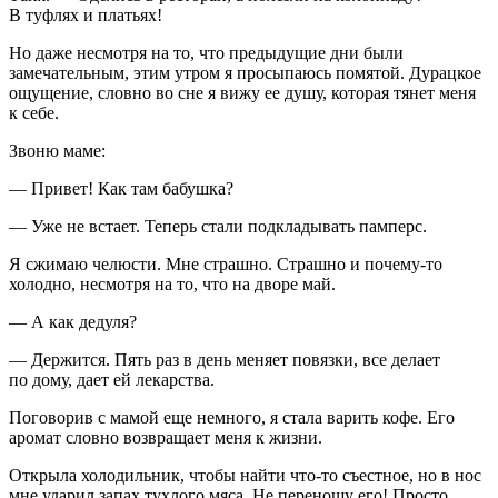
В туфлях и платьях!
Но даже несмотря на то, что предыдущие дни были
замечательным, этим утром я просыпаюсь помятой. Дурацкое
ощущение, словно во сне я вижу ее душу, которая тянет меня
к себе.
Звоню маме:
— Привет! Как там бабушка?
— Уже не встает. Теперь стали подкладывать памперс.
Я сжимаю челюсти. Мне страшно. Страшно и почему-то
холодно, несмотря на то, что на дворе май.
— А как дедуля?
— Держится. Пять раз в день меняет повязки, все делает
по дому, дает ей лекарства.
Поговорив с мамой еще немного, я стала варить кофе. Его
аромат словно возвращает меня к жизни.
Открыла холодильник, чтобы найти что-то съестное, но в нос
мне ударил запах тухлого мяса. Не переношу его! Просто