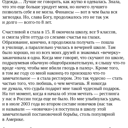
Одежда… Лучше не говорить, как жутко я одевалась. Знала,
что это еще больше уродует меня, но ничего лучшего
позволить себе я не могла. Финансы — вот в чем была вся
загвоздка. Но, слава Богу, продолжалось это не так уж
и долго — всего-то 8 лет.
Счастливой я стала в 15. Я окончила школу, все 9 классов,
и смогла уйти оттуда со слезами счастья на глазах.
Образование, конечно, я продолжила получать — пошла
в училище, а параллельно училась в вечерней школе. Там
было хорошо, но из всех моих друзей и знакомых «вечерку»
заканчивала я одна. Когда мне говорят, что скучают по школе,
подразумевая обычную общеобразовательную, я слышу что-то
вроде «хочу, чтобы мне вбили гвоздь в палец». Кроме того,
в том же году со мной наконец-то произошло что-то
замечательное — я стала рестлером. Это так чудесно — стать
частью того, что любишь, о чем мечтаешь. Я никогда
не думала, что судьба подарит мне такой чудесный подарок.
На тот момент, когда я начала об этом мечтать — рестлинга
у нас в
Росси
и тогда еще не было. Но мне улыбнулась удача,
и в июле 2003 года во втором составе новичков (нас так
и называли — «новички») я поступила в школу этой
замечательной постановочной борьбы, столь популярной
в
Америк
е.