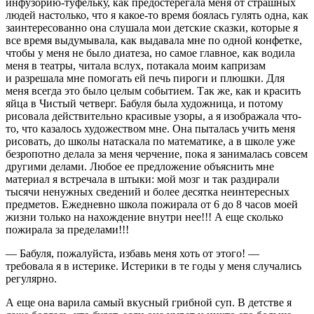
инфузорию-туфельку, как предостерегала меня от страшных
людей настолько, что я какое-то время боялась гулять одна, как
заинтересованно она слушала мои детские сказки, которые я
все время выдумывала, как выдавала мне по одной конфетке,
чтобы у меня не было диатеза, но самое главное, как водила
меня в театры, читала вслух, потакала моим капризам
и разрешала мне помогать ей печь пироги и плюшки. Для
меня всегда это было целым событием. Так же, как и красить
яйца в Чистый четверг. Бабуля была художница, и потому
рисовала действительно красивые узоры, а я изображала что-
то, что казалось художеством мне. Она пыталась учить меня
рисовать, до школы натаскала по математике, а в школе уже
безропотно делала за меня черчение, пока я занималась совсем
другими делами. Любое ее предложение объяснить мне
материал я встречала в штыки: мой мозг и так раздирали
тысячи ненужных сведений и более десятка неинтересных
предметов. Ежедневно школа пожирала от 6 до 8 часов моей
жизни только на нахождение внутри нее!!! А еще сколько
пожирала за пределами!!!
— Бабуля, пожалуйста, избавь меня хоть от этого! —
требовала я в истерике. Истерики в те годы у меня случались
регулярно.
А еще она варила самый вкусный грибной суп. В детстве я