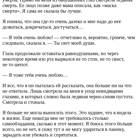
смерть. Ее лицо позже даже мама описала, как «маска
смерти». Я сама не сказала бы лучше.
Я поняла, что она где-то очень далеко и мне надо до нее
дозваться, докричаться, достучаться…
— Я тебя очень люблю! — отчетливо и, вероятно, громче, чем
следовало, сказала я. — Ты свет моей души.
Глаза продолжали оставаться равнодушными, но через
некоторое время изо рта вырвался не то стон, не то свист,
не то шепот.
— Я тоже тебя очень люблю…
И все, что я ни пыталась ей рассказать, она больше ни на что
не ответила. Лишь смотрела на меня в упор невидящими
глазами, в которых словно была ледяная черно-синяя пустота.
Смотрела и стонала.
Я больше не могла выносить этого. Это худшее, что я видела
в жизни. Еще никогда мне не требовалось столько
самообладания, сколько в этот момент. Я боюсь этого больше
всего, но не нет, я сижу тут и не могу удариться в панику,
зарыдать или убежать и спрятаться.