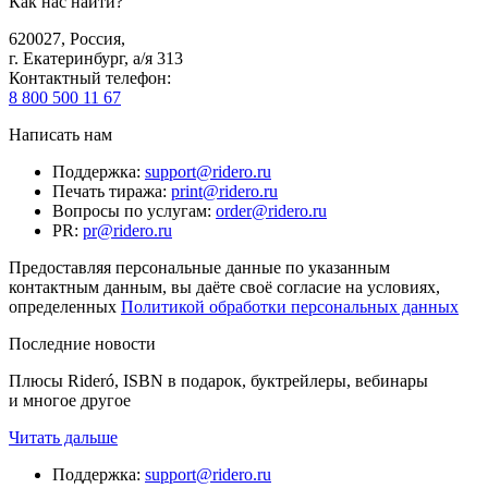
Как нас найти?
620027
,
Россия
,
г. Екатеринбург, а/я 313
Контактный телефон
:
8 800 500 11 67
Написать нам
Поддержка
:
support@ridero.ru
Печать тиража
:
print@ridero.ru
Вопросы по услугам
:
order@ridero.ru
PR
:
pr@ridero.ru
Предоставляя персональные данные по указанным
контактным данным, вы даёте своё согласие на условиях,
определенных
Политикой обработки персональных данных
Последние новости
Плюсы Rideró, ISBN в подарок, буктрейлеры, вебинары
и многое другое
Читать дальше
Поддержка
:
support@ridero.ru