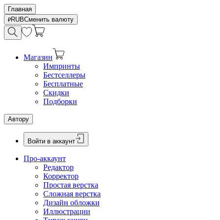
Главная
RUB
Сменить валюту
Магазин
Импринты
Бестселлеры
Бесплатные
Скидки
Подборки
Автору
Войти в аккаунт
Про-аккаунт
Редактор
Корректор
Простая верстка
Сложная верстка
Дизайн обложки
Иллюстрации