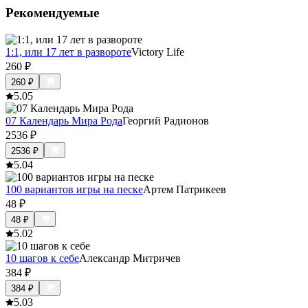
Рекомендуемые
1:1, или 17 лет в развороте
Viсtory Life
260
₽
260
₽
5.0
5
07 Календарь Мира Рода
Георгий Радионов
2536
₽
2536
₽
5.0
4
100 вариантов игры на песке
Артем Патрикеев
48
₽
48
₽
5.0
2
10 шагов к себе
Александр Митричев
384
₽
384
₽
5.0
3