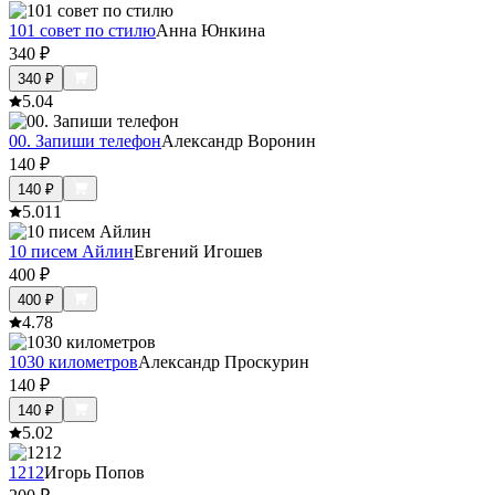
101 совет по стилю
Анна Юнкина
340
₽
340
₽
5.0
4
00. Запиши телефон
Александр Воронин
140
₽
140
₽
5.0
11
10 писем Айлин
Евгений Игошев
400
₽
400
₽
4.7
8
1030 километров
Александр Проскурин
140
₽
140
₽
5.0
2
1212
Игорь Попов