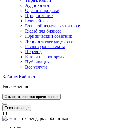
Тираж книги
Аудиокнига
Офлайн-продажи
Продвижение
Буктрейлер
Большой издательский пакет
Rideró для бизнеса
Юридический советник
Дополнительные услуги
Расшифровка текста
Перевод
Книги в аэропортах
Публикация
Все услуги
Кабинет
Кабинет
Уведомления
Отметить все как прочитанные
Показать ещё
18
+