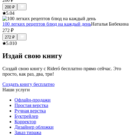
200
₽
200
₽
5.0
4
100 легких рецептов блюд на каждый день
Наталья Бибекина
272
₽
272
₽
5.0
10
Издай свою книгу
Создай свою книгу с Rideró бесплатно прямо сейчас. Это
просто, как раз, два, три!
Создать книгу бесплатно
Наши услуги
Офлайн-продажи
Простая верстка
Ручная верстка
Буктрейлер
Корректор
Дизайнер обложки
Заказ тиража