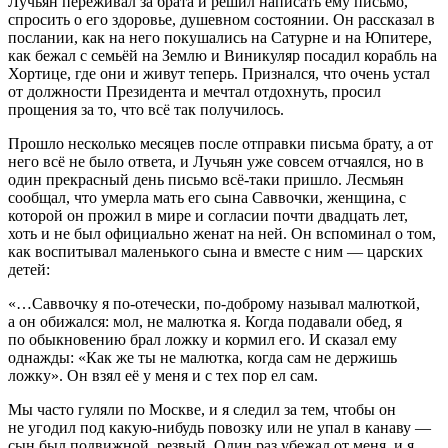
Лучьян переживал за брата и решил написать ему письмо,
спросить о его здоровье, душевном состоянии. Он рассказал в
послании, как на него покушались на Сатурне и на Юпитере,
как бежал с семьёй на Землю и Виникуляр посадил корабль на
Хортице, где они и живут теперь. Признался, что очень устал
от должности
Президент
а и мечтал отдохнуть, просил
прощения за то, что всё так получилось.
Прошло несколько месяцев после отправки письма брату, а от
него всё не было ответа, и Лучьян уже совсем отчаялся, но в
один прекрасный день письмо всё-таки пришло. Лесмьян
сообщал, что умерла мать его сына Саввочки, женщина, с
которой он прожил в мире и согласии почти двадцать лет,
хоть и не был официально женат на ней. Он вспоминал о том,
как воспитывал маленького сына и вместе с ним — царских
детей:
«
…Саввочку я по-отечески, по-доброму называл малюткой,
а он обижался: мол, не малютка я. Когда подавали обед, я
по обыкновению брал ложку и кормил его. И сказал ему
однажды: «Как же ты не малютка, когда сам не держишь
ложку». Он взял её у меня и с тех пор ел сам.
Мы часто гуляли по Москве, и я следил за тем, чтобы он
не угодил под какую-нибудь повозку или не упал в канаву —
сын был подвижной, резвый. Один раз убежал от меня, и я