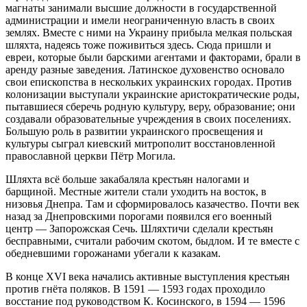
магнаты занимали высшие должности в государственной
администрации и имели неограниченную власть в своих
землях. Вместе с ними на
Украи
ну прибыла мелкая польская
шляхта, надеясь тоже поживиться здесь. Сюда пришли и
евреи
, которые были барскими агентами и факторами, брали в
аренду разные заведения. Латинское духовенство основало
свои епископства в нескольких
украи
нских городах. Против
колонизации выступали
украи
нские аристократические роды,
пытавшиеся сберечь родную культуру, веру, образование; они
создавали образовательные учреждения в своих поселениях.
Большую роль в развитии
украи
нского просвещения и
культуры сыграл киевский митрополит восстановленной
православной церкви Пётр Могила.
Шляхта всё больше закабаляла крестьян налогами и
барщиной. Местные жители стали уходить на восток, в
низовья Днепра. Там и сформировалось казачество. Почти век
назад за Днепровскими порогами появился его военный
центр —
Запорож
ская Сечь. Шляхтичи сделали крестьян
бесправными, считали рабочим скотом, быдлом. И те вместе с
обедневшими горожанами убегали к казакам.
В конце XVI века начались активные выступления крестьян
против гнёта поляков. В 1591 — 1593 годах проходило
восстание под руководством К. Косинского, в 1594 — 1596