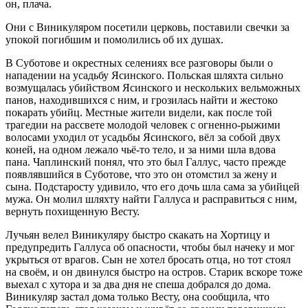
он, плача.
Они с Виникуляром посетили церковь, поставили свечки за
упокой погибшим и помолились об их душах.
В Суботове и окрестных селениях все разговоры были о
нападении на усадьбу Ясинского. Польская шляхта сильно
возмущалась убийством Ясинского и нескольких вельможных
панов, находившихся с ним, и грозилась найти и жестоко
покарать убийц. Местные жители видели, как после той
трагедии на рассвете молодой человек с огненно-рыжими
волосами уходил от усадьбы Ясинского, вёл за собой двух
коней, на одном лежало чьё-то тело, и за ними шла вдова
пана. Чаплинский понял, что это был Галлус, часто прежде
появлявшийся в Суботове, что это он отомстил за жену и
сына. Подстаросту удивило, что его дочь шла сама за убийцей
мужа. Он молил шляхту найти Галлуса и расправиться с ним,
вернуть похищенную Весту.
Лучьян велел Виникуляру быстро скакать на Хортицу и
предупредить Галлуса об опасности, чтобы был начеку и мог
укрыться от врагов. Сын не хотел бросать отца, но тот стоял
на своём, и он двинулся быстро на остров. Старик вскоре тоже
выехал с хутора и за два дня не спеша добрался до дома.
Виникуляр застал дома только Весту, она сообщила, что