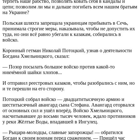
терпеть наше рабство, позволять ковать себя в кандалы и
цепи; позволим ли мы и дальше погибать всем нашим братьям
на
Украи
не?
Польская шляхта запрещала
украи
нцам прибывать в Сечь,
принимала строгие меры, наказывала, чтобы не допустить их
туда, но они всё равно убегали к казакам, собирались в
войско.
Коронный гетман Николай Потоцкий, узнав о деятельности
Богдана Хмельницкого, сказал:
— Позор посылать большое войско против какой-то
никчёмной шайки хлопов...
И отправил реестровых казаков, чтобы разобрались с ним, но
и те перешли на его сторону.
Потоцкий собрал войско — двадцатитысячную армию и
шеститысячный авангард сына Стефана. Авангард оторвался
от основных сил и ушёл вперёд. Войско Хмельницкого,
насчитывавшее до восьми тысяч человек, ждало противников
у реки Жёлтые Воды, впадавшей в Ингулец.
— Рыцари-молодцы, славные
запорож
цы! — обратился
Богдан к своим воинам перед сражением. — Пришёл час