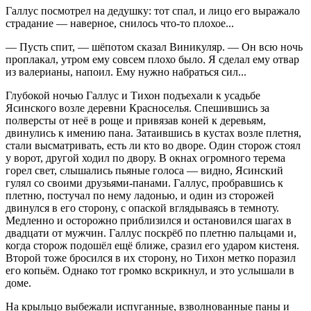
Галлус посмотрел на дедушку: тот спал, и лицо его выражало
страдание — наверное, снилось что-то плохое...
— Пусть спит, — шёпотом сказал Виникуляр. — Он всю ночь
проплакал, утром ему совсем плохо было. Я сделал ему отвар
из валерианы, напоил. Ему нужно набраться сил...
Глубокой ночью Галлус и Тихон подъехали к усадьбе
Ясинского возле деревни Красноселья. Спешившись за
полверсты от неё в роще и привязав коней к деревьям,
двинулись к имению пана. Затаившись в кустах возле п
летн
я,
стали высматривать, есть ли кто во дворе. Один сторож стоял
у ворот, другой ходил по двору. В окнах огромного терема
горел свет, слышались пьяные голоса — видно, Ясинский
гулял со своими друзьями-панами. Галлус, пробравшись к
п
летн
ю, постучал по нему ладонью, и один из сторожей
двинулся в его сторону, с опаской вглядываясь в темноту.
Медленно и осторожно приблизился и остановился шагах в
двадцати от мужчин. Галлус поскрёб по п
летн
ю пальцами и,
когда сторож подошёл ещё ближе, сразил его ударом кистеня.
Второй тоже бросился в их сторону, но Тихон метко поразил
его копьём. Однако тот громко вскрикнул, и это услышали в
доме.
На крыльцо выбежали испуганные, взволнованные паны и