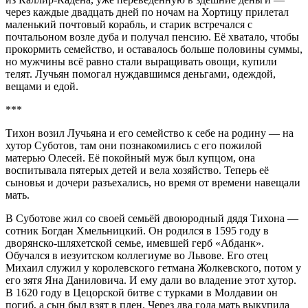
через каждые двадцать дней по ночам на Хортицу прилетал
маленький почтовый корабль, и старик встречался с
почтальоном возле дуба и получал пенсию. Её хватало, чтобы
прокормить семейство, и оставалось больше половины суммы,
но мужчины всё равно стали выращивать овощи, купили
телят. Лучьян помогал нуждавшимся деньгами, одеждой,
вещами и едой.
***
Тихон возил Лучьяна и его семейство к себе на родину — на
хутор Суботов, там они познакомились с его пожилой
матерью Олесей. Её покойный муж был купцом, она
воспитывала пятерых детей и вела хозяйство. Теперь её
сыновья и дочери разъехались, но время от времени навещали
мать.
В Суботове жил со своей семьёй двоюродный дядя Тихона —
сотник Богдан Хмельницкий. Он родился в 1595 году в
дворянско-шляхетской семье, имевшей герб «Абданк».
Обучался в иезуитском коллегиуме во Львове. Его отец
Михаил служил у королевского гетмана Жолкевского, потом у
его зятя Яна Даниловича. И ему дали во владение этот хутор.
В 1620 году в Цецорской битве с турками в Молдавии он
погиб, а сын был взят в плен. Через два года мать выкупила