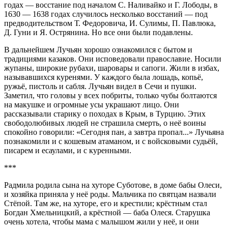
годах — восстание под началом С. Наливайко и Г. Лободы, в
1630 — 1638 годах случилось несколько восстаний — под
предводительством Т. Федоровича, И. Сулимы, П. Павлюка,
Д. Гуни и Я. Острянина. Но все они были подавлены.
В дальнейшем Лучьян хорошо ознакомился с бытом и
традициями казаков. Они исповедовали православие. Носили
жупаны, широкие рубахи, шаровары и сапоги. Жили в избах,
называвшихся куренями. У каждого была лошадь, копьё,
ружьё, пистоль и сабля. Лучьян видел в Сечи и пушки.
Заметил, что головы у всех побриты, только чубы болтаются
на макушке и огромные усы украшают лицо. Они
рассказывали старику о походах в
Крым
, в Турцию. Этих
свободолюбивых людей не страшила смерть, о неё воины
спокойно говорили: «Сегодня пан, а завтра пропал...» Лучьяна
познакомили и с кошевым атаманом, и с войсковыми судьёй,
писарем и есаулами, и с куренными.
***
Радмила родила сына на хуторе Суботове, в доме бабы Олеси,
и хозяйка приняла у неё роды. Мальчика по святцам назвали
Стёпой. Там же, на хуторе, его и крестили; крёстным стал
Богдан Хмельницкий, а крёстной — баба Олеся. Старушка
очень хотела, чтобы мама с малышом жили у неё, и они