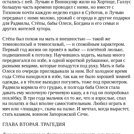
остались с ней. Лучьян и Виникуляр жили на Хортице, Галлус
большую часть времени проводил с ними, но вместе с
Тихоном почти каждую неделю ездил в Суботов, и Лучьян
передавал с ними молоко, урожай с огорода и другие подарки
для Радмилы, Стёпы, бабы Олеси, Богдана и его семьи и
других жителей хутора.
Стёпа был похож на мать и внешностью — такой же
темноволосый и темноглазый, — и спокойным характером.
Первый год жизни он провёл в зыбке — плетёной люльке,
подвешенной к потолку. Научившись ходить, малыш много
передвигался по избе, в одной короткой рубашонке, играя с
разными вещами, которые попадутся под руку. Мать и баба
Олеся по очереди приглядывали за ним. Всё холодное время
года Стёпа находился в избе, так как не было хорошей зимней
одежды, а в тёплое выходил погулять, тоже под присмотром.
Радмила кормила его грудью, в полгода баба Олеся стала
давать ему молочную гречневую кашу, а в год он попробовал
похлёбку. В три года мальчик ел то же, что и взрослые, спал
на полатях и был вполне самостоятельным. Любил играть в
мяч или «лошадку», скача на палке. И мечтал, когда вырастет,
стать казаком, воином
Запорож
ской Сечи.
ГЛАВА ВТОРАЯ. ТРАГЕДИЯ