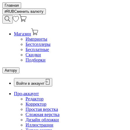
Главная
RUB
Сменить валюту
Магазин
Импринты
Бестселлеры
Бесплатные
Скидки
Подборки
Автору
Войти в аккаунт
Про-аккаунт
Редактор
Корректор
Простая верстка
Сложная верстка
Дизайн обложки
Иллюстрации