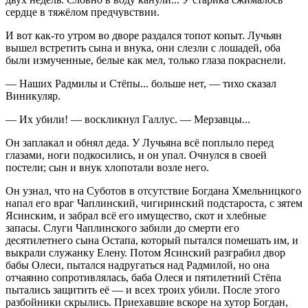
сердце в тяжёлом предчувствии.
И вот как-то утром во дворе раздался топот копыт. Лучьян
вышел встретить сына и внука, они слезли с лошадей, оба
были измученные, белые как мел, только глаза покраснели.
— Наших Радмилы и Стёпы... больше нет, — тихо сказал
Виникуляр.
— Их убили! — воскликнул Галлус. — Мерзавцы...
Он заплакал и обнял деда. У Лучьяна всё поплыло перед
глазами, ноги подкосились, и он упал. Очнулся в своей
постели; сын и внук хлопотали возле него.
Он узнал, что на Суботов в отсутствие Богдана Хмельницкого
напал его враг Чаплинский, чигиринский подстароста, с зятем
Ясинским, и забрал всё его имущество, скот и хлебные
запасы. Слуги Чаплинского забили до смерти его
десят
илетн
его сына Остапа, который пытался помешать им, и
выкрали служанку Елену. Потом Ясинский разграбил двор
бабы Олеси, пытался надругаться над Радмилой, но она
отчаянно сопротивлялась, баба Олеся и пят
илетн
ий Стёпа
пытались защитить её — и всех троих убили. После этого
разбойники скрылись. Приехавшие вскоре на хутор Богдан,