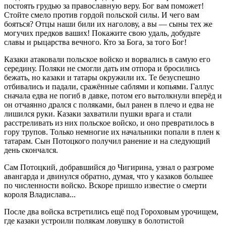
постоять грудью за православную веру. Бог вам поможет!
Стойте смело против гордой польской силы. И чего вам
бояться? Отцы наши били их наголову, а вы — сыны тех же
могучих предков ваших! Покажите свою удаль, добудьте
славы и рыцарства вечного. Кто за Бога, за того Бог!
Казаки атаковали польское войско и ворвались в самую его
середину. Поляки не смогли дать им отпора и бросились
бежать, но казаки и татары окружили их. Те безуспешно
отбивались и падали, сражённые саблями и копьями. Галлус
сначала едва не погиб в давке, потом его вытолкнули вперёд и
он отчаянно дрался с поляками, был ранен в плечо и едва не
лишился руки. Казаки захватили пушки врага и стали
расстреливать из них польское войско, и оно превратилось в
гору трупов. Только немногие их начальники попали в плен к
татарам. Сын Потоцкого получил ранение и на следующий
день скончался.
Сам Потоцкий, добравшийся до Чигирина, узнал о разгроме
авангарда и двинулся обратно, думая, что у казаков большее
по численности войско. Вскоре пришло известие о смерти
короля Владислава...
После два войска встретились ещё под Гороховым урочищем,
где казаки устроили полякам ловушку в болотистой