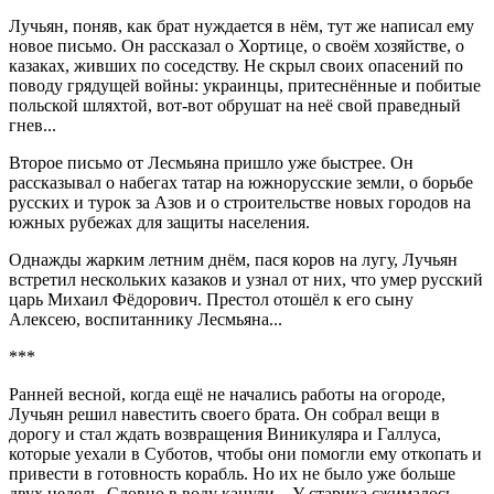
Лучьян, поняв, как брат нуждается в нём, тут же написал ему
новое письмо. Он рассказал о Хортице, о своём хозяйстве, о
казаках, живших по соседству. Не скрыл своих опасений по
поводу грядущей
войн
ы:
украи
нцы, притеснённые и побитые
польской шляхтой, вот-вот обрушат на неё свой праведный
гнев...
Второе письмо от Лесмьяна пришло уже быстрее. Он
рассказывал о набегах татар на южнорусские земли, о борьбе
русских и турок за Азов и о строительстве новых городов на
южных рубежах для защиты населения.
Однажды жарким
летн
им днём, пася коров на лугу, Лучьян
встретил нескольких казаков и узнал от них, что умер русский
царь Михаил Фёдорович. Престол отошёл к его сыну
Алексею, воспитаннику Лесмьяна...
***
Ранней весной, когда ещё не начались работы на огороде,
Лучьян решил навестить своего брата. Он собрал вещи в
дорогу и стал ждать возвращения Виникуляра и Галлуса,
которые уехали в Суботов, чтобы они помогли ему откопать и
привести в готовность корабль. Но их не было уже больше
двух недель. Словно в воду канули... У старика сжималось