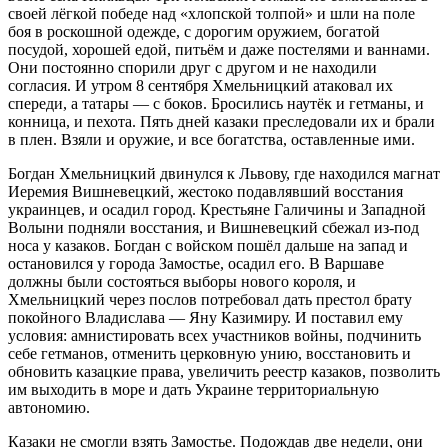
своей лёгкой победе над «хлопской толпой» и шли на поле
боя в роскошной одежде, с дорогим оружием, богатой
посудой, хорошей едой, питьём и даже постелями и ваннами.
Они постоянно спорили друг с другом и не находили
согласия. И утром 8 сентября Хмельницкий атаковал их
спереди, а татары — с боков. Бросились наутёк и гетманы, и
конница, и пехота. Пять дней казаки преследовали их и брали
в плен. Взяли и оружие, и все богатства, оставленные ими.
Богдан Хмельницкий двинулся к Львову, где находился магнат
Иеремия Вишневецкий, жестоко подавлявший восстания
украи
нцев, и осадил город. Крестьяне Галичины и Западной
Волыни подняли восстания, и Вишневецкий сбежал из-под
носа у казаков. Богдан с войском пошёл дальше на запад и
остановился у города Замостье, осадил его. В Варшаве
должны были состояться выборы нового короля, и
Хмельницкий через послов потребовал дать престол брату
покойного Владислава — Яну Казимиру. И поставил ему
условия: амнистировать всех участников
войн
ы, подчинить
себе гетманов, отменить церковную унию, восстановить и
обновить казацкие права, увеличить реестр казаков, позволить
им выходить в море и дать
Украи
не территориальную
автономию.
Казаки не смогли взять Замостье. Подождав две недели, они