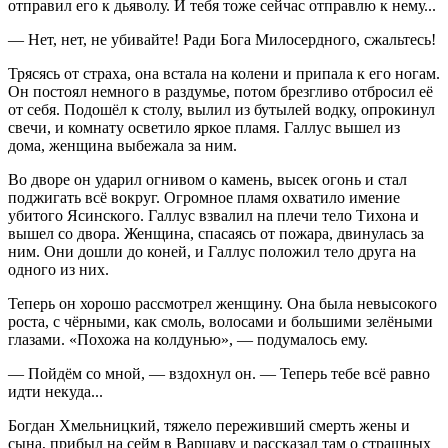
отправил его к дьяволу. И тебя тоже сейчас отправлю к нему...
— Нет, нет, не убивайте! Ради Бога Милосердного, сжальтесь!
Трясясь от страха, она встала на колени и припала к его ногам.
Он постоял немного в раздумье, потом брезгливо отбросил её
от себя. Подошёл к столу, вылил из бутылей водку, опрокинул
свечи, и комнату осветило яркое пламя. Галлус вышел из
дома, женщина выбежала за ним.
Во дворе он ударил огнивом о камень, высек огонь и стал
поджигать всё вокруг. Огромное пламя охватило имение
убитого Ясинского. Галлус взвалил на плечи тело Тихона и
вышел со двора. Женщина, спасаясь от пожара, двинулась за
ним. Они дошли до коней, и Галлус положил тело друга на
одного из них.
Теперь он хорошо рассмотрел женщину. Она была невысокого
роста, с чёрными, как смоль, волосами и большими зелёными
глазами. «Похожа на колдунью», — подумалось ему.
— Пойдём со мной, — вздохнул он. — Теперь тебе всё равно
идти некуда...
Богдан Хмельницкий, тяжело переживший смерть жены и
сына, прибыл на сейм в Варшаву и рассказал там о страшных