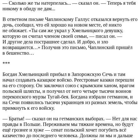
— Сколько же ты натерпелась... — сказал он. — Теперь я тебя
никому в обиду не дам...
В ответном письме Чаплинскому Галлус отказался вернуть его
дочь, сообщил, что ей хорошо на новом месте, её никто
не обижает. «
Ты сам же украл у Хмельницкого девушку,
которую он считал
член
ом своей семьи
, — писал он. —
И другие дела пострашнее сделал. И добро, и зло
возвращаются…
» Получив это письмо, Чаплинский пришёл
в бешенство…
***
Богдан Хмельницкий прибыл в
Запорож
скую Сечь и там
начал создавать казацкое войско. Реестровые казаки перешли
на его сторону. Он заключил союз с
крым
ским ханом, врагом
польской шляхты, и получил от него четыре тысячи воинов
перекопского мурзы Тугай-бея. Богдана избрали гетманом, и
на Сечи появились тысячи
украи
нцев из разных земель, чтобы
примкнуть к его войску.
— Братья! — сказал он на гетманских выборах. — Нет для нас
правды в Польше. Переживаем мы тяжкие времена, но будут
ещё грознее и хуже — сенат польский хочет погубить всё
казачество до последнего человека. Должны ли мы и дальше