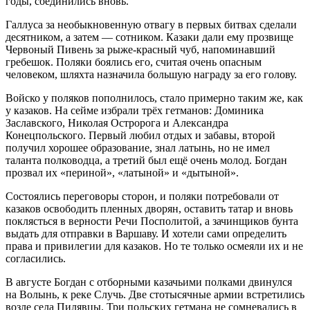
годы, соединились вновь.
Галлуса за необыкновенную отвагу в первых битвах сделали
десятником, а затем — сотником. Казаки дали ему прозвище
Червоный Пивень за рыже-красный чуб, напоминавший
гребешок. Поляки боялись его, считая очень опасным
человеком, шляхта назначила большую награду за его голову.
Войско у поляков пополнилось, стало примерно таким же, как
у казаков. На сейме избрали трёх гетманов: Доминика
Заславского, Николая Остророга и Александра
Конецпольского. Первый любил отдых и забавы, второй
получил хорошее образование, знал латынь, но не имел
таланта полководца, а третий был ещё очень молод. Богдан
прозвал их «периной», «латыной» и «дытыной».
Состоялись переговоры сторон, и поляки потребовали от
казаков освободить пленных дворян, оставить татар и вновь
поклясться в верности Речи Посполитой, а зачинщиков бунта
выдать для отправки в Варшаву. И хотели сами определить
права и привилегии для казаков. Но те только осмеяли их и не
согласились.
В августе Богдан с отборными казачьими полками двинулся
на Волынь, к реке Случь. Две стотысячные армии встретились
возле села Пилявцы. Три польских гетмана не сомневались в