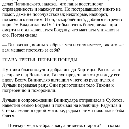
делах Чаплинского, надеясь, что паны восстановят
справедливость и накажут его. Но пострадавшему никто не
помог, даже не посочувствовал; некоторые, наоборот,
посмеялись над ним. И он, оскорблённый, добился встречи с
королём Владиславом IV. Тот был очень болен, лежал при
смерти и стал жаловаться Богдану, что магнаты унижают и
его. Потом сказал:
— Вы, казаки, воины храбрые, меч и силу имеете, так что же
вам мешает постоять за себя?
ГЛАВА ТРЕТЬЯ. ПЕРВЫЕ ПОБЕДЫ
Путники благополучно добрались до Хортицы. Рассказав о
расправе над Ясинским, Галлус представил отцу и деду его
вдову Весту. Виникуляр вытащил у него из руки пулю, а
Лучьян перевязал рану. Они приготовили тело Тихона к
погребению и похоронили.
Лучьян в сопровождении Виникуляра отправился в Суботов,
навестил семью Богдана и побывал на кладбище. Радмила и
Стёпа лежали в одной могилке, рядом с ними покоилась баба
Олеся.
— Почему смерть забрала вас, а не меня, старого? — сказал