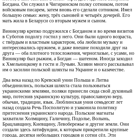
Богдана. Он служил в Чигиринском полку сотником, потом
войсковым писарем, затем вновь его сделали сотником. Имел
большую семью: жену, трёх сыновей и четырёх дочерей. Его
мать жила в Беларуси со вторым мужем и сыном.
Виникуляр крепко подружился с Богданом и во время визитов
в Суботов подолгу гостил у него. Они были одного возраста,
с твёрдым и властным характером, оба любили музыку и
интересовались оружием, и даже внешне походили друг на
друга — оба плотного телосложения, черноглазые, с усами, но
Виникуляр был рыжим, а Богдан — шатеном. Иногда заходил
к Хмельницкому в гости и Лучьян. Хозяин много рассказывал
им о засилии польской шляхты на
Украи
не и о казачестве.
Два века назад по Кревской унии Польша и Литва
объединились, польская шляхта стала пользоваться
украи
нскими землями, поляки принесли сюда свой духовный
мир, потеснив
украи
нскую культуру, православную веру,
обычаи, традиции, язык. Люблинская уния семьдесят лет
назад создала Речь Посполитую и узаконила политику
притеснения
украи
нского народа. Польские магнаты
захватили Холмщину, Галичину, Подолье, Волынь,
Брацлавщину, Киевщину, Левобережье и другие земли. Они
создали здесь латифундии, к которым прикрепили крупные
города, десятки небольших городков и сотни сёл. Эти