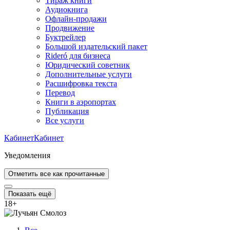
Тираж книги
Аудиокнига
Офлайн-продажи
Продвижение
Буктрейлер
Большой издательский пакет
Rideró для бизнеса
Юридический советник
Дополнительные услуги
Расшифровка текста
Перевод
Книги в аэропортах
Публикация
Все услуги
Кабинет
Кабинет
Уведомления
Отметить все как прочитанные
Показать ещё
18
+