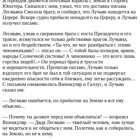
астероидов движется почтовый корабль с Земли в сторону
Юпитера. Связался с ним, узнал, что это доставка письма
Лесмьяна Смолоза брату, и сообщил, что Лучьян находится на
Церере. Вскоре судно прибыло ненадолго на Цереру, и Лучьян
получил письмо.
Лесмьян, узнав о свержении брата с поста
Президент
а и его
травле, возмутился не только действиями врагов Лучьяна,
но и его бездействием. «
Ты что, не мог разобраться с этими
чиновниками?
— писал он. —
С тобой была полиция, армия,
народы Солнечной системы! А чиновники — это всего лишь
горстка людей!..
» Он упрекал брата в трусости
и нерешительности. Прочитав письмо, Лучьян только
вздохнул: его брат не был в той ситуации и не подвергал
ежедневно опасности себя и близких, ему легко рассуждать…
С письмом ознакомились Виникуляр и Галлус, и Лучьян
сказал им:
— Лесмьян ошибается, по прибытии на Землю я всё ему
объясню...
— Почему ты должен перед ним объясняться? — возразил
Виникуляр. — Дядя Лесмьян — тяжёлый человек, нам лучше
не видеться и не общаться с ним. Полетим, как и собирались,
на Землю, но не к нему.