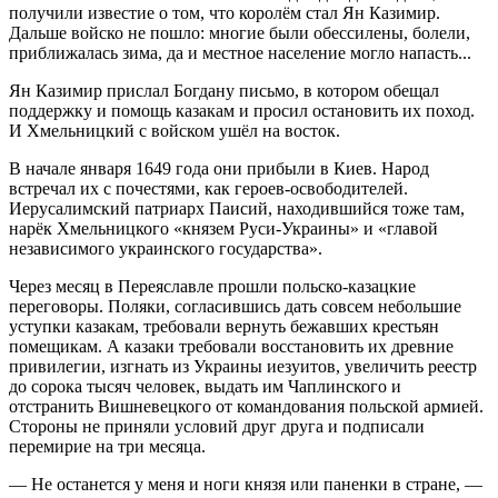
получили известие о том, что королём стал Ян Казимир.
Дальше войско не пошло: многие были обессилены, болели,
приближалась зима, да и местное население могло напасть...
Ян Казимир прислал Богдану письмо, в котором обещал
поддержку и помощь казакам и просил остановить их поход.
И Хмельницкий с войском ушёл на восток.
В начале января 1649 года они прибыли в Киев. Народ
встречал их с почестями, как героев-освободителей.
Иерусалимский патриарх Паисий, находившийся тоже там,
нарёк Хмельницкого «князем Руси-
Украи
ны» и «главой
независимого
украи
нского государства».
Через месяц в Переяславле прошли польско-казацкие
переговоры. Поляки, согласившись дать совсем небольшие
уступки казакам, требовали вернуть бежавших крестьян
помещикам. А казаки требовали восстановить их древние
привилегии, изгнать из
Украи
ны иезуитов, увеличить реестр
до сорока тысяч человек, выдать им Чаплинского и
отстранить Вишневецкого от командования польской армией.
Стороны не приняли условий друг друга и подписали
перемирие на три месяца.
— Не останется у меня и ноги князя или паненки в стране, —