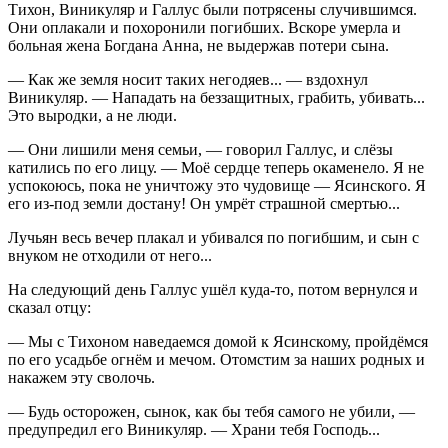
Тихон, Виникуляр и Галлус были потрясены случившимся.
Они оплакали и похоронили погибших. Вскоре умерла и
больная жена Богдана Анна, не выдержав потери сына.
— Как же земля носит таких негодяев... — вздохнул
Виникуляр. — Нападать на беззащитных, грабить, убивать...
Это выродки, а не люди.
— Они лишили меня семьи, — говорил Галлус, и слёзы
катились по его лицу. — Моё сердце теперь окаменело. Я не
успокоюсь, пока не уничтожу это чудовище — Ясинского. Я
его из-под земли достану! Он умрёт страшной смертью...
Лучьян весь вечер плакал и убивался по погибшим, и сын с
внуком не отходили от него...
На следующий день Галлус ушёл куда-то, потом вернулся и
сказал отцу:
— Мы с Тихоном наведаемся домой к Ясинскому, пройдёмся
по его усадьбе огнём и мечом. Отомстим за наших родных и
накажем эту сволочь.
— Будь осторожен, сынок, как бы тебя самого не убили, —
предупредил его Виникуляр. — Храни тебя Господь...