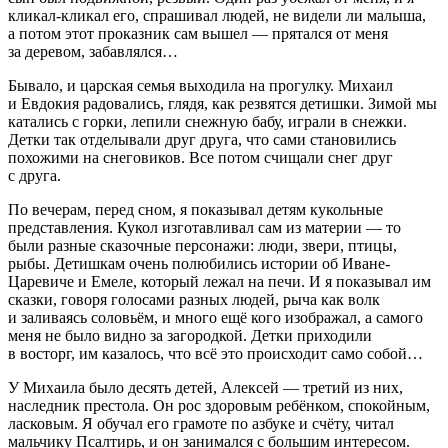
кликал-кликал его, спрашивал людей, не видели ли малыша,
а потом этот проказник сам вышел — прятался от меня
за деревом, забавлялся…
Бывало, и царская семья выходила на прогулку. Михаил
и Евдокия радовались, глядя, как резвятся детишки. Зимой мы
катались с горки, лепили снежную бабу, играли в снежки.
Детки так отделывали друг друга, что сами становились
похожими на снеговиков. Все потом счищали снег друг
с друга.
По вечерам, перед сном, я показывал детям кукольные
представления. Кукол изготавливал сам из материи — то
были разные сказочные персонажи: люди, звери, птицы,
рыбы. Детишкам очень полюбились истории об Иване-
Царевиче и Емеле, который лежал на печи. И я показывал им
сказки, говоря голосами разных людей, рыча как волк
и заливаясь соловьём, и много ещё кого изображал, а самого
меня не было видно за загородкой. Детки приходили
в восторг, им казалось, что всё это происходит само собой…
У Михаила было десять детей, Алексей — третий из них,
наследник престола. Он рос здоровым ребёнком, спокойным,
ласк
овым. Я обучал его грамоте по азбуке и счёту, читал
мальчику Псалтирь, и он занимался с большим интересом.