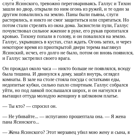
слуги Ясинского, тревожно переговариваясь. Галлус и Тихон
зашли во двор, открыли по ним огонь из ружей, и те один за
другим повалились на землю. Паны были пьяны, слуги
растерялись, и никто не смог защититься или спрятаться. Но
потом стали стрелять из окна дома. Засвистели пули, Галлус
почувствовал сильное жжение в руке, его рукав пропитался
кровью. Тихону попали в голову, и он повалился на землю.
Галлус, укрывшись в кустах, стал ждать. Огонь затих, и через
некоторое время из приоткрытой двери терема выглянул
Ясинский, исчез, его долго не было, потом он вновь появился,
и Галлус застрелил своего врага.
Он прождал около часа — никто больше не появлялся, всюду
была тишина. И двинулся к дому, зашёл внутрь, оглядел
комнаты. В зале на столе стояла посуда с остатками еды,
недопитые кубки, сильно пахло
спирт
ным. Галлус собрался
уйти, но под лавкой послышался шорох, и он нагнулся и
вытащил оттуда молодую женщину в шёлковом платье.
— Ты кто? — спросил он.
— Не убивайте... — испуганно прошептала она. — Я жена
пана Ясинского...
— Жена Ясинского? Этот мерзавец убил мою жену и сына, я