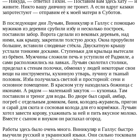
— Никуда, — ответил Тихон. — Поставим вам здесь хату — и
живите. Никто вашу дивчину не тронет. А если вдруг казаки
запротестуют — отправим её к моей матери в Суботов.
В последующие дни Лучьян, Виникуляр и Галлус с помощью
мужиков из деревни срубили избу и несколько построек,
поставили забор. Ворота сделали из вековых деревьев, над
ними, как крышу, закрепили толстую доску. Окна прорубили
большие, вставили слюдяные стёкла. Двускатную крышу
устлали тонкими досками. Ступеньки для крыльца вытесали
из брёвен. Мужчины сложили печь и уступили её Радмиле, а
сами расположились на лавках. Лучьян сколотил столики,
приделал к стенам полочки, обменял у людей некоторые свои
вещи на инструменты, кухонную утварь, лучину и тканый
половик. Изба получилась светлой и просторной: сени и
основное помещение. В красном углу находилась божница с
иконами. А рядом — маленький закуток — кухонька. Там
поставили и треног для воды. Во дворе был сарай, амбар,
погреб с отдельным домиком, баня, колодец-журавель, пригон
и сарай для скота и сосновая колода для его кормёжки. Лучьян
хотел завести корову, ухаживать за ней и пить вкусное молоко.
Вместе с сыном и внуком он распахал огород.
Работы здесь было очень много. Виникуляр и Галлус быстро
выучили русский и
украи
нский языки. Они сильно тосковали