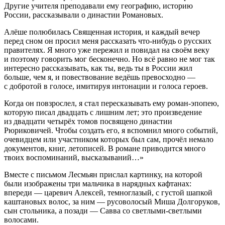
Другие учителя преподавали ему географию, историю
Росси
и, рассказывали о династии Романовых.
Алёше полюбилась Священная история, и каждый вечер
перед сном он просил меня рассказать что-нибудь о русских
правителях. Я много уже пережил и повидал на своём веку
и поэтому говорить мог бесконечно. Но всё равно не мог так
интересно рассказывать, как ты, ведь ты в
Росси
и жил
больше, чем я, и повествование ведёшь превосходно —
с добротой в голосе, имитируя интонации и голоса героев.
Когда он повзрослел, я стал пересказывать ему роман-эпопею,
которую писал двадцать с лишним лет; это произведение
из двадцати четырёх томов посвящено династии
Рюриковичей. Чтобы создать его, я вспомнил много событий,
очевидцем или участником которых был сам, прочёл немало
документов, книг, летописей. В романе приводится много
твоих воспоминаний, высказываний…
»
Вместе с письмом Лесмьян прислал картинку, на которой
были изображены три мальчика в нарядных кафтанах:
впереди — царевич Алексей, темноглазый, с густой шапкой
каштановых волос, за ним — русоволосый Миша Долгоруков,
сын стольника, а позади — Савва со светлыми-светлыми
волосами.