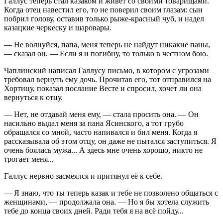
Галлус теперь стал казаком и живёт со своими товарищами.
Когда отец навестил его, то не поверил своим глазам: сын
побрил голову, оставив только рыже-красный чуб, и надел
казацкие черкеску и шаровары.
— Не волнуйся, папа, меня теперь не найдут никакие паны,
— сказал он. — Если я и погибну, то только в честном бою.
Чаплинский написал Галлусу письмо, в котором с угрозами
требовал вернуть ему дочь. Прочитав его, тот отправился на
Хортицу, показал послание Весте и спросил, хочет ли она
вернуться к отцу.
— Нет, не отдавай меня ему, — стала просить она. — Он
насил
ьно выдал меня за пана Ясинского, а тот грубо
обращался со мной, часто напивался и бил меня. Когда я
рассказывала об этом отцу, он даже не пытался заступиться. Я
очень боялась мужа... А здесь мне очень хорошо, никто не
трогает меня...
Галлус нервно засмеялся и притянул её к себе.
— Я знаю, что ты теперь казак и тебе не позволено общаться с
женщинами, — продолжала она. — Но я бы хотела служить
тебе до конца своих дней. Ради тебя я на всё пойду...