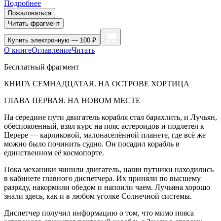
Подробнее
Пожаловаться
Читать фрагмент
Купить
электронную — 100 ₽
О книге
Оглавление
Читать
Бесплатный фрагмент
КНИГА СЕМ
НАДЦАТ
АЯ. НА ОСТРОВЕ ХОРТИЦА
ГЛАВА ПЕРВАЯ. НА НОВОМ МЕСТЕ
На середине пути двигатель корабля стал барахлить, и Лучьян,
обеспокоенный, взял курс на пояс астероидов и подлетел к
Церере — карликовой, малонаселённой планете, где всё же
можно было починить судно. Он посадил корабль в
единственном её космопорте.
Пока механики чинили двигатель, наши путники находились
в кабинете главного диспетчера. Их приняли по высшему
разряду, накормили обедом и напоили чаем. Лучьяна хорошо
знали здесь, как и в любом уголке Солнечной системы.
Диспетчер получил информацию о том, что мимо пояса