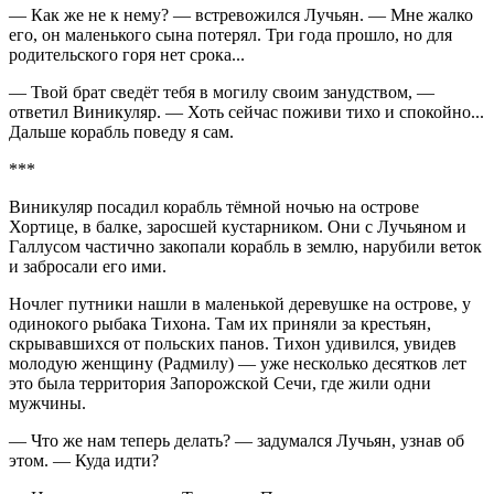
— Как же не к нему? — встревожился Лучьян. — Мне жалко
его, он маленького сына потерял. Три года прошло, но для
родительского горя нет срока...
— Твой брат сведёт тебя в могилу своим занудством, —
ответил Виникуляр. — Хоть сейчас поживи тихо и спокойно...
Дальше корабль поведу я сам.
***
Виникуляр посадил корабль тёмной ночью на острове
Хортице, в балке, заросшей кустарником. Они с Лучьяном и
Галлусом частично закопали корабль в землю, нарубили веток
и забросали его ими.
Ночлег путники нашли в маленькой деревушке на острове, у
одинокого рыбака Тихона. Там их приняли за крестьян,
скрывавшихся от польских панов. Тихон удивился, увидев
молодую женщину (Радмилу) — уже несколько десятков лет
это была территория
Запорож
ской Сечи, где жили одни
мужчины.
— Что же нам теперь делать? — задумался Лучьян, узнав об
этом. — Куда идти?