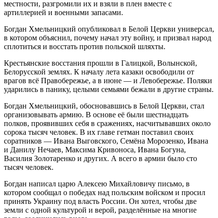
местности, разгромили их и взяли в плен вместе с
артиллерией и военными запасами.
Богдан Хмельницкий опубликовал в Белой Церкви универсал,
в котором объяснил, почему начал эту
войн
у, и призвал народ
сплотиться и восстать против польской шляхты.
Крестьянские восстания прошли в Галицкой, Волынской,
Белорусской землях. К началу лета казаки освободили от
врагов всё Правобережье, а в июне — и Левобережье. Поляки
ударились в панику, целыми семьями бежали в другие страны.
Богдан Хмельницкий, обосновавшись в Белой Церкви, стал
организовывать армию. В основе её были шест
надцат
ь
полков, проявивших себя в сражениях, насчитывавших около
сорока тысяч человек. В их главе гетман поставил своих
соратников — Ивана Выговского, Семёна Морозенко, Ивана
и Данилу Нечаев, Максима Кривоноса, Ивана Богуна,
Василия Золотаренко и других. А всего в армии было сто
тысяч человек.
Богдан написал царю Алексею Михайловичу письмо, в
котором сообщал о победах над польским войском и просил
принять
Украи
ну под власть
Росси
и. Он хотел, чтобы две
земли с одной культурой и верой, разделённые на многие