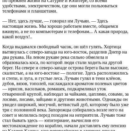
по прежней жизни на Сатурне и Юпитере, со всеми
удобствами, электричеством, где они могли пользоваться
телефонами и планшетами.
— Нет, здесь лучше, — говорил им Лучьян. — Здесь
настоящая жизнь. Мы хорошо работаем вместе, общаемся
вживую, а не по компьютерам и телефонам... А какая природа,
какой воздух!..
Когда выдавался свободный часок, он шёл гулять. Хортица
вытянулась с северо-запада на юго-восток, разделив Днепр на
два рукава. На левом рукаве река сильно обмелела и
образовалась коса, по которой люди стали ходить на другой
берег. На севере и северо-западе острова берега были высокие,
скалистые, а на юго-востоке — пологие. Здесь расположились
и степи, и луга, и густые леса. Лучьян гулял в тени клёнов,
дубов, вязов, тополей, наслаждался ароматом полевых цветов
— ирисов, васильков, ромашек, подкармливал уток
отваренной крупой, наблюдал за чайками, цаплями, совами, за
лосями, лисами, зайцами и другими животными. Однажды он
увидел широкий, могучий, ветвистый дуб, которому было уже
три с поло
вино
й века.
Запорож
цы собирались возле него на
совет и молились перед походом на неприятеля. Лучьян тоже
стал бывать здесь — юпитериане, вычислив его
местонахождение по кораблю, начали доставлять ему пенсию
из Каллир-Кадена, уже переведённую в здешние деньги —