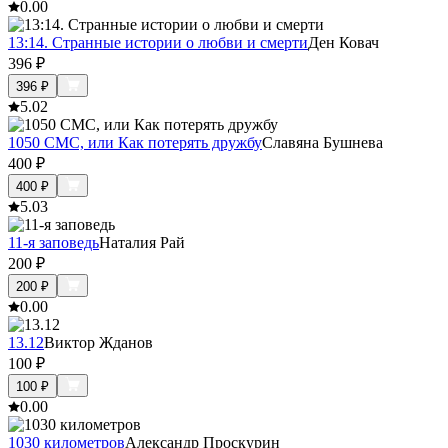
0.0
0
13:14. Странные истории о любви и смерти
Ден Ковач
396
₽
396
₽
5.0
2
1050 СМС, или Как потерять дружбу
Славяна Бушнева
400
₽
400
₽
5.0
3
11-я заповедь
Наталия Рай
200
₽
200
₽
0.0
0
13.12
Виктор Жданов
100
₽
100
₽
0.0
0
1030 километров
Александр Проскурин