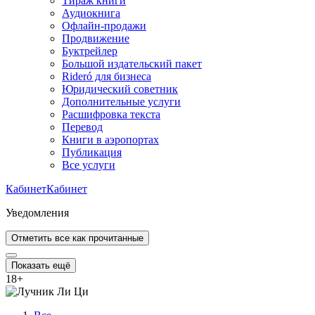
Тираж книги
Аудиокнига
Офлайн-продажи
Продвижение
Буктрейлер
Большой издательский пакет
Rideró для бизнеса
Юридический советник
Дополнительные услуги
Расшифровка текста
Перевод
Книги в аэропортах
Публикация
Все услуги
Кабинет
Кабинет
Уведомления
Отметить все как прочитанные
Показать ещё
18
+