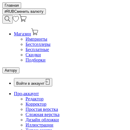
Главная
RUB
Сменить валюту
Магазин
Импринты
Бестселлеры
Бесплатные
Скидки
Подборки
Автору
Войти в аккаунт
Про-аккаунт
Редактор
Корректор
Простая верстка
Сложная верстка
Дизайн обложки
Иллюстрации