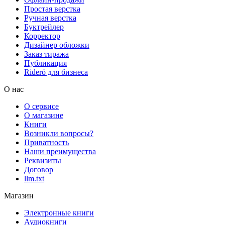
Простая верстка
Ручная верстка
Буктрейлер
Корректор
Дизайнер обложки
Заказ тиража
Публикация
Rideró для бизнеса
О нас
О сервисе
О магазине
Книги
Возникли вопросы?
Приватность
Наши преимущества
Реквизиты
Договор
llm.txt
Магазин
Электронные книги
Аудиокниги