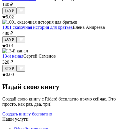
140
₽
140
₽
5.0
2
1001 сказочная история для братьев
Елена Андреева
480
₽
480
₽
0.0
1
13-й канал
Сергей Семенов
320
₽
320
₽
0.0
0
Издай свою книгу
Создай свою книгу с Rideró бесплатно прямо сейчас. Это
просто, как раз, два, три!
Создать книгу бесплатно
Наши услуги
Офлайн-продажи