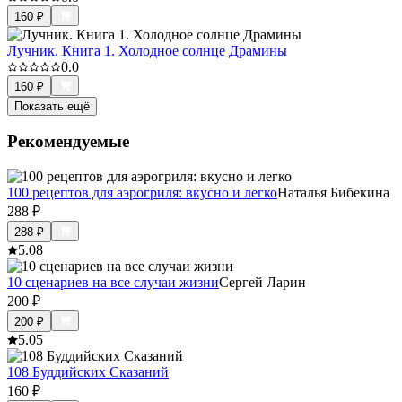
160
₽
Лучник. Книга 1. Холодное солнце Драмины
0.0
160
₽
Показать ещё
Рекомендуемые
100 рецептов для аэрогриля: вкусно и легко
Наталья Бибекина
288
₽
288
₽
5.0
8
10 сценариев на все случаи жизни
Сергей Ларин
200
₽
200
₽
5.0
5
108 Буддийских Сказаний
160
₽