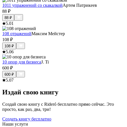
1011 упражнений со скакалкой
Артем Патрикеев
88
₽
88
₽
5.0
1
108 отражений
Максим Мейстер
108
₽
108
₽
5.0
6
10 опор для бизнеса
J. Ti
600
₽
600
₽
5.0
7
Издай свою книгу
Создай свою книгу с Rideró бесплатно прямо сейчас. Это
просто, как раз, два, три!
Создать книгу бесплатно
Наши услуги