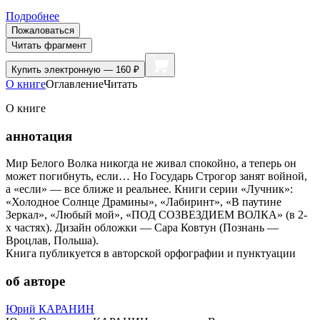
Подробнее
Пожаловаться
Читать фрагмент
Купить
электронную — 160 ₽
О книге
Оглавление
Читать
О книге
аннотация
Мир Белого Волка никогда не живал спокойно, а теперь он
может погибнуть, если… Но Государь Строгор занят войной,
а «если» — все ближе и реальнее. Книги серии «Лучник»:
«Холодное Солнце Драмины», «Лабиринт», «В паутине
Зеркал», «Любый мой», «ПОД СОЗВЕЗДИЕМ ВОЛКА» (в 2-
х частях). Дизайн обложки — Сара Ковтун (Познань —
Вроцлав, Польша).
Книга публикуется в авторской орфографии и пунктуации
об авторе
Юрий КАРАНИН