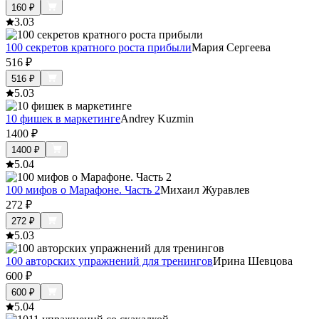
160
₽
3.0
3
100 секретов кратного роста прибыли
Мария Сергеева
516
₽
516
₽
5.0
3
10 фишек в маркетинге
Andrey Kuzmin
1400
₽
1400
₽
5.0
4
100 мифов о Марафоне. Часть 2
Михаил Журавлев
272
₽
272
₽
5.0
3
100 авторских упражнений для тренингов
Ирина Шевцова
600
₽
600
₽
5.0
4