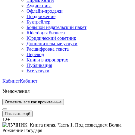
Тираж книги
Аудиокнига
Офлайн-продажи
Продвижение
Буктрейлер
Большой издательский пакет
Rideró для бизнеса
Юридический советник
Дополнительные услуги
Расшифровка текста
Перевод
Книги в аэропортах
Публикация
Все услуги
Кабинет
Кабинет
Уведомления
Отметить все как прочитанные
Показать ещё
12
+