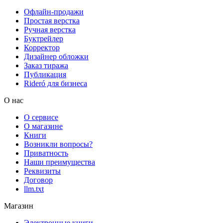
Офлайн-продажи
Простая верстка
Ручная верстка
Буктрейлер
Корректор
Дизайнер обложки
Заказ тиража
Публикация
Rideró для бизнеса
О нас
О сервисе
О магазине
Книги
Возникли вопросы?
Приватность
Наши преимущества
Реквизиты
Договор
llm.txt
Магазин
Электронные книги