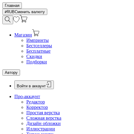
Главная
RUB
Сменить валюту
Магазин
Импринты
Бестселлеры
Бесплатные
Скидки
Подборки
Автору
Войти в аккаунт
Про-аккаунт
Редактор
Корректор
Простая верстка
Сложная верстка
Дизайн обложки
Иллюстрации