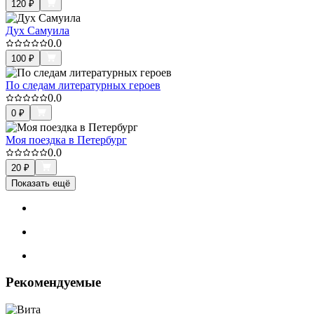
120
₽
Дух Самуила
0.0
100
₽
По следам литературных героев
0.0
0
₽
Моя поездка в Петербург
0.0
20
₽
Показать ещё
Рекомендуемые