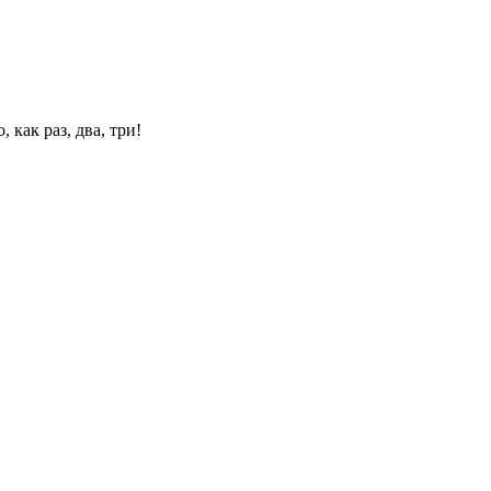
 как раз, два, три!