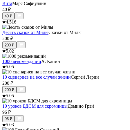
Вита
Марс Сафиуллин
40
₽
40
₽
4.5
16
Десять сказок от Милы
Сказки от Милы
200
₽
200
₽
5.0
2
1000 рекомендаций
А. Капин
5.0
5
10 сценариев на все случаи жизни
Сергей Ларин
200
₽
200
₽
5.0
5
10 уроков БДСМ для скромницы
Домино Грэй
96
₽
96
₽
5.0
3