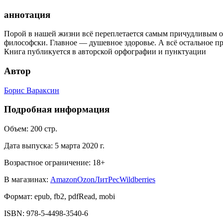
аннотация
Порой в нашей жизни всё переплетается самым причудливым обр
философски. Главное — душевное здоровье. А всё остальное 
Книга публикуется в авторской орфографии и пунктуации
Автор
Борис Вараксин
Подробная информация
Объем:
200
стр.
Дата выпуска:
5 марта 2020 г.
Возрастное ограничение:
18
+
В магазинах:
Amazon
Ozon
ЛитРес
Wildberries
Формат:
epub, fb2, pdfRead, mobi
ISBN:
978-5-4498-3540-6