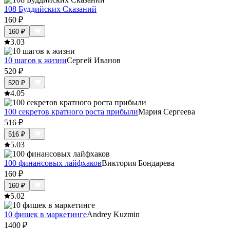
108 Буддийских Сказаний
160
₽
160
₽
3.0
3
10 шагов к жизни
Сергей Иванов
520
₽
520
₽
4.0
5
100 секретов кратного роста прибыли
Мария Сергеева
516
₽
516
₽
5.0
3
100 финансовых лайфхаков
Виктория Бондарева
160
₽
160
₽
5.0
2
10 фишек в маркетинге
Andrey Kuzmin
1400
₽