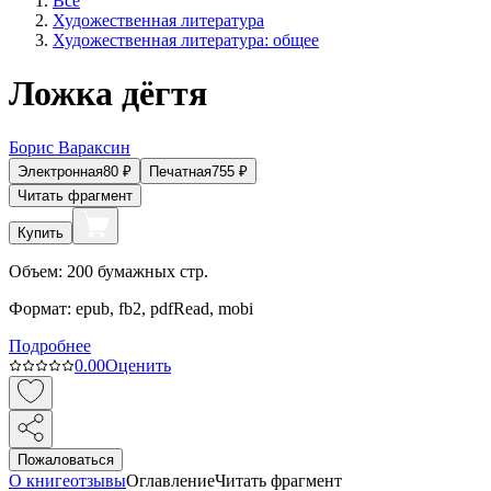
Все
Художественная литература
Художественная литература: общее
Ложка дёгтя
Борис Вараксин
Электронная
80
₽
Печатная
755
₽
Читать фрагмент
Купить
Объем:
200
бумажных стр.
Формат:
epub, fb2, pdfRead, mobi
Подробнее
0.0
0
Оценить
Пожаловаться
О книге
отзывы
Оглавление
Читать фрагмент