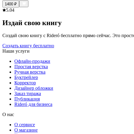
1400
₽
5.0
4
Издай свою книгу
Создай свою книгу с Rideró бесплатно прямо сейчас. Это просто,
Создать книгу бесплатно
Наши услуги
Офлайн-продажи
Простая верстка
Ручная верстка
Буктрейлер
Корректор
Дизайнер обложки
Заказ тиража
Публикация
Rideró для бизнеса
О нас
О сервисе
О магазине