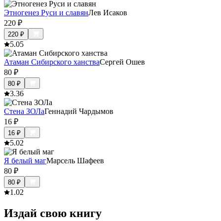
Этногенез Руси и славян
Лев Исаков
220
₽
220
₽
5.0
5
Атаман Сибирского ханства
Сергей Ошев
80
₽
80
₽
3.3
6
Стена ЗОЛа
Геннадий Чардымов
16
₽
16
₽
5.0
2
Я белый маг
Марсель Шафеев
80
₽
80
₽
1.0
2
Издай свою книгу