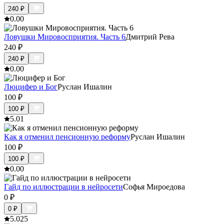
240
₽
0.0
0
Ловушки Мировосприятия. Часть 6
Дмитрий Рева
240
₽
240
₽
0.0
0
Люцифер и Бог
Руслан Ишалин
100
₽
100
₽
5.0
1
Как я отменил пенсионную реформу
Руслан Ишалин
100
₽
100
₽
0.0
0
Гайд по иллюстрации в нейросети
Софья Мироедова
0
₽
0
₽
5.0
25