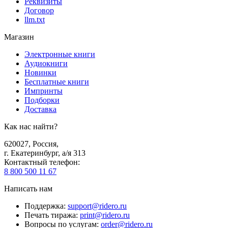
Реквизиты
Договор
llm.txt
Магазин
Электронные книги
Аудиокниги
Новинки
Бесплатные книги
Импринты
Подборки
Доставка
Как нас найти?
620027
,
Россия
,
г. Екатеринбург, а/я 313
Контактный телефон
:
8 800 500 11 67
Написать нам
Поддержка
:
support@ridero.ru
Печать тиража
:
print@ridero.ru
Вопросы по услугам
:
order@ridero.ru