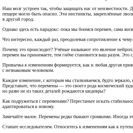
Наш мозг устроен так, чтобы защищать нас от неизвестности. 
пещере могло быть опасно. Эти инстинкты, закреплённые эвол
в другой город.
Однако здесь есть парадокс: пока мы боимся перемен, сама жиз
Что интересно, каждый раз, преодолевая сопротивление к чему
Почему это происходит? Учёные называют это явление нейроп
перемен вы принимаете, тем гибче становится ваш разум. Это 
Привычка к изменениям формируется, как и любая другая привы
с незнакомым человеком.
Каждое изменение, с которым мы сталкиваемся, будто зеркало, 
Представьте, что перемены — это своего рода космический худ
но разве не из таких деталей рождаются шедевры?
Как подружиться с переменами? Перестаньте искать стабильнос
адаптироваться к новому.
Замечайте малое. Перемены редко бывают громкими. Иногда это
Станьте исследователем. Относитесь к изменениям как к путеш