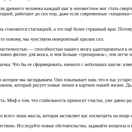
Для древнего человека каждый шаг в неизвестное мог стать смер
юцией, работают до сих пор, даже если современные «хищники»
нь становится стагнацией, а это ещё более страшный враг. Пото
-то новому, мы чувствуем невероятный прилив сил.
ластичностью — способностью нашего мозга адаптироваться к н
словно фитнес для мозга, и чем больше «тренировок», тем легче 
чка. Что бы ее сформировать, начните с небольших шагов: изме
в которое мы заглядываем. Оно показывает нам, что в нас устарел
ожник, который рисует новые линии в картине нашей жизни. Да,
ть. Миф о том, что стабильность приносит счастье, уже давно р
 всего лишь мысль, которая заставляет вас посмотреть на вещи
ествию. Исследуйте новые обстоятельства, задавайте вопросы и