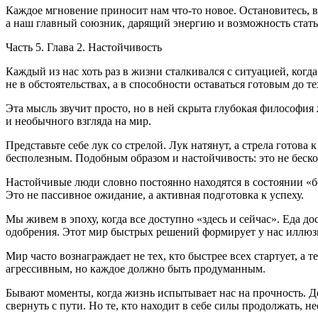
Каждое мгновение приносит нам что-то новое. Остановитесь, в
а наш главный союзник, дарящий энергию и возможность стать
Часть 5. Глава 2. Настойчивость
Каждый из нас хоть раз в жизни сталкивался с ситуацией, когда 
не в обстоятельствах, а в способности оставаться готовым до т
Эта мысль звучит просто, но в ней скрыта глубокая философия
и необычного взгляда на мир.
Представьте себе лук со стрелой. Лук натянут, а стрела готов
бесполезным. Подобным образом и настойчивость: это не беско
Настойчивые люди словно постоянно находятся в состоянии «бо
Это не пассивное ожидание, а активная подготовка к успеху.
Мы живем в эпоху, когда все доступно «здесь и сейчас». Еда
одобрения. Этот мир быстрых решений формирует у нас иллюзи
Мир часто вознаграждает не тех, кто быстрее всех стартует, а
агрессивным, но каждое должно быть продуманным.
Бывают моменты, когда жизнь испытывает нас на прочность. Д
свернуть с пути. Но те, кто находит в себе силы продолжать, 