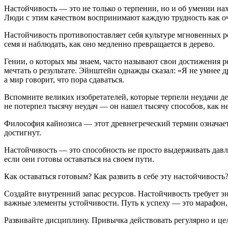
Настойчивость — это не только о терпении, но и об умении нах
Люди с этим качеством воспринимают каждую трудность как оче
Настойчивость противопоставляет себя культуре мгновенных рез
семя и наблюдать, как оно медленно превращается в дерево.
Гении, о которых мы знаем, часто называют свои достижения ре
мечтать о результате. Эйнштейн однажды сказал: «Я не умнее д
а мир говорит, что пора сдаваться.
Вспомните великих изобретателей, которые терпели неудачи деся
не потерпел тысячу неудач — он нашел тысячу способов, как не
Философия кайнозиса — этот древнегреческий термин означает 
достигнут.
Настойчивость — это способность не просто выдерживать давлен
если они готовы оставаться на своем пути.
Как оставаться готовым? Как развить в себе эту настойчивость?
Создайте внутренний запас ресурсов. Настойчивость требует эн
важные элементы устойчивости. Путь к успеху — это марафон, а 
Развивайте дисциплину. Привычка действовать регулярно и це