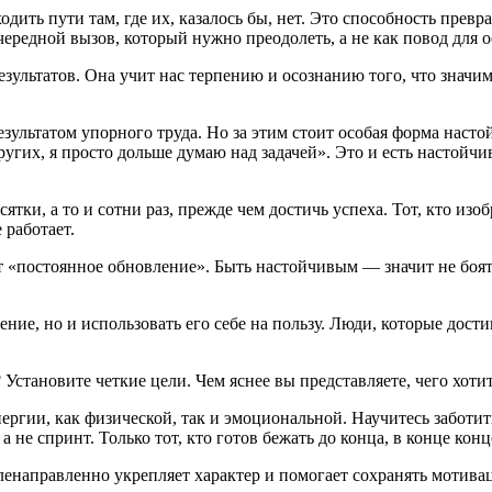
одить пути там, где их, казалось бы, нет. Это способность превр
редной вызов, который нужно преодолеть, а не как повод для о
ультатов. Она учит нас терпению и осознанию того, что значимо
зультатом упорного труда. Но за этим стоит особая форма насто
ругих, я просто дольше думаю над задачей». Это и есть настойчи
тки, а то и сотни раз, прежде чем достичь успеха. Тот, кто изо
 работает.
«постоянное обновление». Быть настойчивым — значит не бояться
ие, но и использовать его себе на пользу. Люди, которые дости
 Установите четкие цели. Чем яснее вы представляете, чего хоти
ергии, как физической, так и эмоциональной. Научитесь заботить
не спринт. Только тот, кто готов бежать до конца, в конце конц
ленаправленно укрепляет характер и помогает сохранять мотива