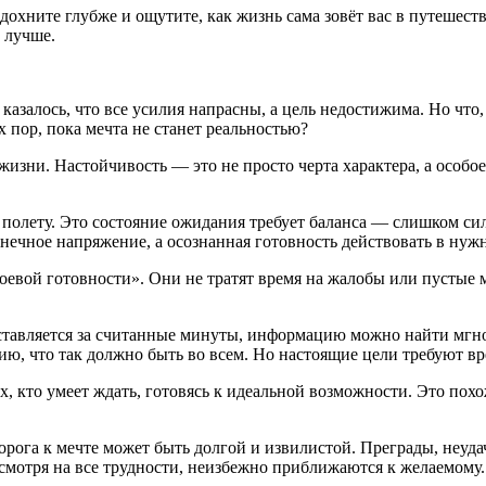
дохните глубже и ощутите, как жизнь сама зовёт вас в путешест
 лучше.
казалось, что все усилия напрасны, а цель недостижима. Но что, 
ех пор, пока мечта не станет реальностью?
 жизни. Настойчивость — это не просто черта характера, а особ
а к полету. Это состояние ожидания требует баланса — слишком с
нечное напряжение, а осознанная готовность действовать в нуж
евой готовности». Они не тратят время на жалобы или пустые ме
 доставляется за считанные минуты, информацию можно найти мг
ю, что так должно быть во всем. Но настоящие цели требуют вр
 тех, кто умеет ждать, готовясь к идеальной возможности. Это п
орога к мечте может быть долгой и извилистой. Преграды, неуд
несмотря на все трудности, неизбежно приближаются к желаемому.