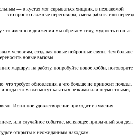
тельным — в кустах мог скрываться хищник, в незнакомой
 — это просто сложные переговоры, смена работы или переезд
му что именно в движении мы обретаем силу, мудрость и опыт.
овым условиям, создавая новые нейронные связи. Чем больше
переносить новые вызовы.
ните маршрут на работу, попробуйте новое хобби, поговорите
о, что требует обновления, а что больше не приносит пользы.
 иногда его мазки могут казаться резкими или неуместными,
азвеян. Истинное удовлетворение приходит из умения
 иначе, или случайное событие, меняющее привычный ход дел.
 будьте открыты к неожиданным находкам.