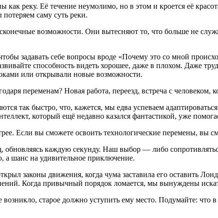
ак реку. Её течение неумолимо, но в этом и кроется её красота.
 потеряем саму суть реки.
сконечные возможности. Они вытесняют то, что больше не служи
тобы задавать себе вопросы вроде «Почему это со мной происход
Развивайте способность видеть хорошее, даже в плохом. Даже тр
оками или открывали новые возможности.
даря переменам? Новая работа, переезд, встреча с человеком, к
ся так быстро, что, кажется, мы едва успеваем адаптироваться
нтеллект, который ещё недавно казался фантастикой, уже помог
стрее. Если вы сможете освоить технологические перемены, вы с
, обновляясь каждую секунду. Наш выбор — либо сопротивляться,
, а шанс на удивительное приключение.
ткрыл законы движения, когда чума заставила его оставить Лонд
енений. Когда привычный порядок ломается, мы вынуждены искат
 возникло, старое должно уступить ему место. Подумайте: что в