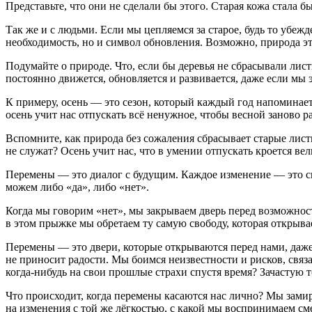
Представьте, что они не сделали бы этого. Старая кожа стала
Так же и с людьми. Если мы цепляемся за старое, будь то убе
необходимость, но и символ обновления. Возможно, природа эт
Подумайте о природе. Что, если бы деревья не сбрасывали лис
постоянно движется, обновляется и развивается, даже если мы 
К примеру, осень — это сезон, который каждый год напоминает 
осень учит нас отпускать всё ненужное, чтобы весной заново р
Вспомните, как природа без сожаления сбрасывает старые лист
не служат? Осень учит нас, что в умении отпускать кроется ве
Перемены — это диалог с будущим. Каждое изменение — это сво
можем либо «да», либо «нет».
Когда мы говорим «нет», мы закрываем дверь перед возможност
в этом прыжке мы обретаем ту самую свободу, которая открыва
Перемены — это двери, которые открываются перед нами, даже
не приносит радости. Мы боимся неизвестности и рисков, связ
когда-нибудь на свои прошлые страхи спустя время? Зачастую 
Что происходит, когда перемены касаются нас лично? Мы замир
на изменения с той же лёгкостью, с какой мы воспринимаем см