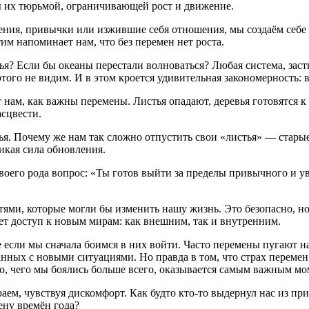
 бы их тюрьмой, ограничивающей рост и движение.
ждения, привычки или изжившие себя отношения, мы создаём себе
им напоминает нам, что без перемен нет роста.
тья? Если бы океаны перестали волноваться? Любая система, зас
этого не видим. И в этом кроется удивительная закономерность: 
нам, как важны перемены. Листья опадают, деревья готовятся к з
асцвести.
ья. Почему же нам так сложно отпустить свои «листья» — стары
ликая сила обновления.
его рода вопрос: «Ты готов выйти за пределы привычного и уви
ями, которые могли бы изменить нашу жизнь. Это безопасно, но
ет доступ к новым мирам: как внешним, так и внутренним.
 если мы сначала боимся в них войти. Часто перемены пугают н
анных с новыми ситуациями. Но правда в том, что страх переме
то, чего мы боялись больше всего, оказывается самым важным м
аем, чувствуя дискомфорт. Как будто кто-то выдернул нас из пр
ену времён года?