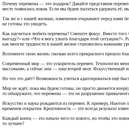
Почему перемены — это подарок? Давайте представим перемены к
месте появилась новая. Если мы будем пытаться удержать её, мы
Так же и с нашей жизнью, изменения открывают перед нами бе
не готовы это увидеть.
Как научиться любить перемены? Смените фокус. Вместо того ч
выгоду?» или «Что я могу узнать благодаря этой ситуации?». 
как многие трудности в вашей жизни становились важными ур
Вспомните свою жизнь: сколько всего прекрасного пришло благо
Современный мир — это ускоритель перемен. Технологии меняют
массовыми, а сейчас они — наш второй мозг. Искусственный и
Но что это даёт? Возможность учиться адаптироваться ещё бы
Мир не ждёт, пока мы будем готовы, он просто движется вперёд
то обнаружите, что перемены — это не разрушение привычного
Искусство и наука рождаются из перемен. К примеру, Ньютон о
временем открытия. Креативность — это всегда результат изм
Каждый конец — это начало чего-то нового, но чтобы это новое
то лучшее?