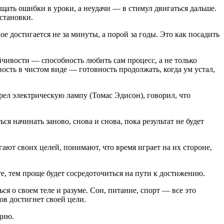
ащать ошибки в уроки, а неудачи — в стимул двигаться дальше.
становки.
е достигается не за минуты, а порой за годы. Это как посадить
йчивости — способность любить сам процесс, а не только
вость в чистом виде — готовность продолжать, когда ум устал,
брел электрическую лампу (Томас Эдисон), говорил, что
 начинать заново, снова и снова, пока результат не будет
гают своих целей, понимают, что время играет на их стороне,
те, тем проще будет сосредоточиться на пути к достижению.
ся о своем теле и разуме. Сон, питание, спорт — все это
ов достигнет своей цели.
цию.