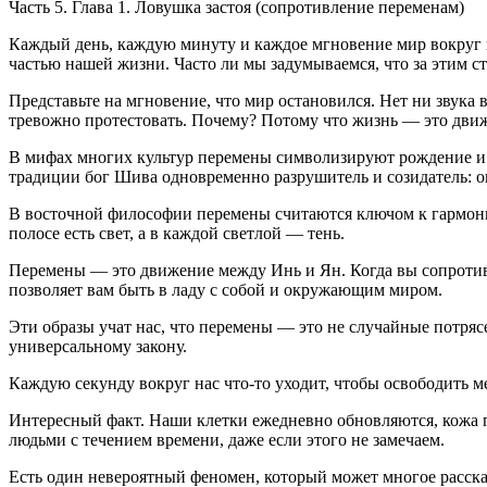
Часть 5. Глава 1. Ловушка застоя (сопротивление переменам)
Каждый день, каждую минуту и каждое мгновение мир вокруг на
частью нашей жизни. Часто ли мы задумываемся, что за этим с
Представьте на мгновение, что мир остановился. Нет ни звука
тревожно протестовать. Почему? Потому что жизнь — это движ
В мифах многих культур перемены символизируют рождение и с
традиции бог Шива одновременно разрушитель и созидатель: он
В восточной философии перемены считаются ключом к гармонии
полосе есть свет, а в каждой светлой — тень.
Перемены — это движение между Инь и Ян. Когда вы сопротивля
позволяет вам быть в ладу с собой и окружающим миром.
Эти образы учат нас, что перемены — это не случайные потряс
универсальному закону.
Каждую секунду вокруг нас что-то уходит, чтобы освободить м
Интересный факт. Наши клетки ежедневно обновляются, кожа п
людьми с течением времени, даже если этого не замечаем.
Есть один невероятный феномен, который может многое рассказ