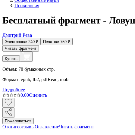
Общественные науки
Психология
Бесплатный фрагмент - Лову
Дмитрий Рева
Электронная
240
₽
Печатная
759
₽
Читать фрагмент
Купить
Объем:
78
бумажных стр.
Формат:
epub, fb2, pdfRead, mobi
Подробнее
0.0
0
Оценить
Пожаловаться
О книге
отзывы
Оглавление
Читать фрагмент