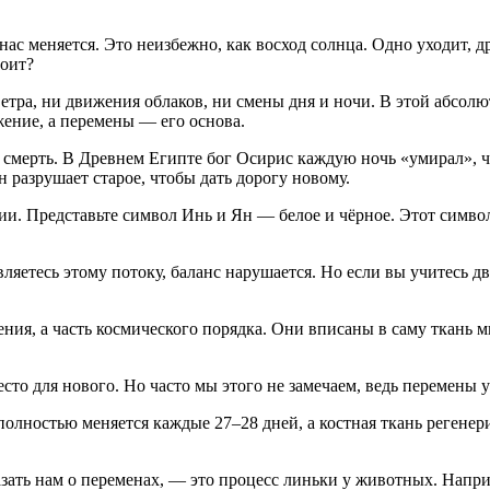
с меняется. Это неизбежно, как восход солнца. Одно уходит, др
тоит?
 ветра, ни движения облаков, ни смены дня и ночи. В этой абсо
ение, а перемены — его основа.
мерть. В Древнем Египте бог Осирис каждую ночь «умирал», чт
 разрушает старое, чтобы дать дорогу новому.
. Представьте символ Инь и Ян — белое и чёрное. Этот символ п
етесь этому потоку, баланс нарушается. Но если вы учитесь дв
ения, а часть космического порядка. Они вписаны в саму ткань 
есто для нового. Но часто мы этого не замечаем, ведь перемены
олностью меняется каждые 27–28 дней, а костная ткань регенер
ать нам о переменах, — это процесс линьки у животных. Наприм