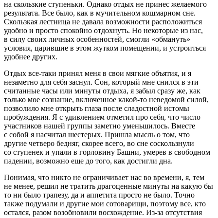
на скользкие ступеньки. Однако отдых не принес желаемого
результата. Все было, как в мучительном кошмарном сне.
Скользкая лестница не давала возможности расположиться
удобно и просто спокойно отдохнуть. Но некоторые из нас,
в силу своих личных особенностей, смогли «обмануть»
условия, царившие в этом жутком помещении, и устроиться
удобнее других.
Отдых все-таки принял меня в свои мягкие объятия, и я
незаметно для себя заснул. Сон, который мне снился в эти
считанные часы или минуты отдыха, я забыл сразу же, как
только мое сознание, включенное какой-то неведомой силой,
позволило мне открыть глаза после сладостной истомы
пробуждения. Я с удивлением отметил про себя, что число
участников нашей группы заметно уменьшилось. Вместе
с собой я насчитал шестерых. Пришла мысль о том, что
другие четверо бедняг, скорее всего, во сне соскользнули
со ступенек и упали в горловину Башни, умерев в свободном
падении, возможно еще до того, как достигли дна.
Понимая, что никто не ограничивает нас во времени, я, тем
не менее, решил не тратить драгоценные минуты на какую бы
то ни было трапезу, да и аппетита просто не было. Точно
также подумали и другие мои сотоварищи, поэтому все, кто
остался, разом возобновили восхождение. Из-за отсутствия