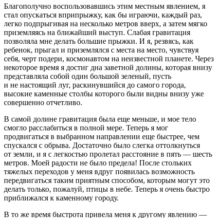
Благополучно воспользовавшись этим местным явлением, я
стал опускаться вприпрыжку, как бы играючи, каждый раз,
легко подпрыгивая на несколько метров вверх, а затем мягко
приземляясь на ближайший выступ. Слабая гравитация
позволяла мне делать большие прыжки. И я, резвясь, как
ребенок, прыгал и приземлялся с места на место, чувствуя
себя, черт подери, космонавтом на неизвестной планете. Через
некоторое время я достиг дна заветной долины, которая внизу
представляла собой один большой зеленый, пусть
и не настоящий луг, раскинувшийся до самого города,
высокие каменные столбы которого были видны внизу уже
совершенно отчетливо.
В самой долине гравитация была еще меньше, и мое тело
смогло расслабиться в полной мере. Теперь я мог
продвигаться в выбранном направлении еще быстрее, чем
спускался с обрыва. Достаточно было слегка оттолкнуться
от земли, и я с легкостью пролетал расстояние в пять — шесть
метров. Моей радости не было предела! После стольких
тяжелых переходов у меня вдруг появилась возможность
передвигаться таким приятным способом, которым могут это
делать только, пожалуй, птицы в небе. Теперь я очень быстро
приближался к каменному городу.
В то же время быстрота привела меня к другому явлению —