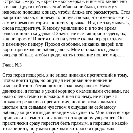
«стрелка», «круг», «крест» «восьмерка», и все это заключено
в овале. Других обозначений вблизи не было, поэтому я
невольно подошел к знаку, чтобы ближе его рассмотреть. Стоя
напротив знака, я почему-то почувствовал, что именно сейчас
самое время повторить попытку прыжка. И я, не задумываясь,
снова подпрыгнул. К моему удивлению и в то же время
радости попытка удалась! Значит не все так просто здесь, ох,
как не просто! И вот я стою на уступе скалы перед входом
в каменную пещеру. Проход свободен, никаких дверей или
ворот при входе не наблюдалось. Мне оставалось сделать
очередной шаг, чтобы продолжить познание нового мира…
Глава №3
Стоя перед пещерой, я не видел никаких препятствий к тому,
чтобы войти туда, но ощущал непривычное волнение
и мелкий топот бегающих по коже «мурашек». Начав
движение, я попал в узкий коридор с каменными стенами, где
было очень темно и влажно. Я шел по нему, не встречая
никакого реального препятствия, но при этом каким-то
шестым или седьмым чувством я ощущал на себе массу
наблюдающих взглядов невидимых существ. Мои глаза вскоре
привыкли к темноте, и я пошел по коридору увереннее. Он
практически сразу перестал быть прямым, а перешел в какой-
то лабиринт, по узким проходам которого я продолжал