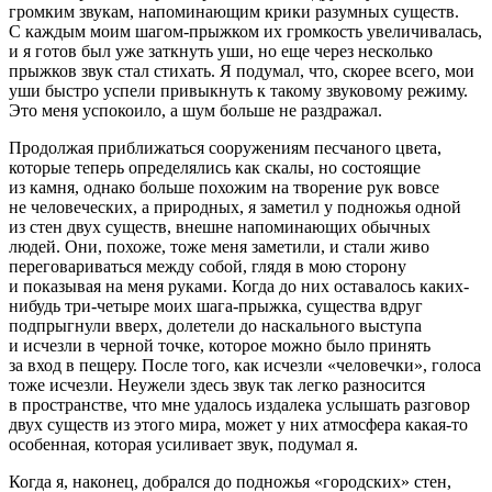
громким звукам, напоминающим крики разумных существ.
С каждым моим шагом-прыжком их громкость увеличивалась,
и я готов был уже заткнуть уши, но еще через несколько
прыжков звук стал стихать. Я подумал, что, скорее всего, мои
уши быстро успели привыкнуть к такому звуковому режиму.
Это меня успокоило, а шум больше не раздражал.
Продолжая приближаться сооружениям песчаного цвета,
которые теперь определялись как скалы, но состоящие
из камня, однако больше похожим на творение рук вовсе
не человеческих, а природных, я заметил у подножья одной
из стен двух существ, внешне напоминающих обычных
людей. Они, похоже, тоже меня заметили, и стали живо
переговариваться между собой, глядя в мою сторону
и показывая на меня руками. Когда до них оставалось каких-
нибудь три-четыре моих шага-прыжка, существа вдруг
подпрыгнули вверх, долетели до наскального выступа
и исчезли в черной точке, которое можно было принять
за вход в пещеру. После того, как исчезли «человечки», голоса
тоже исчезли. Неужели здесь звук так легко разносится
в пространстве, что мне удалось издалека услышать разговор
двух существ из этого мира, может у них атмосфера какая-то
особенная, которая усиливает звук, подумал я.
Когда я, наконец, добрался до подножья «городских» стен,