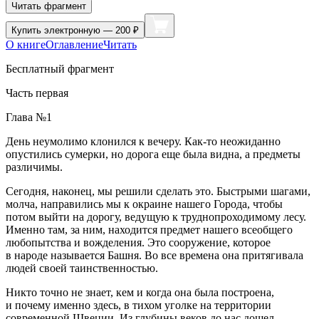
Читать фрагмент
Купить
электронную — 200 ₽
О книге
Оглавление
Читать
Бесплатный фрагмент
Часть первая
Глава №1
День неумолимо клонился к вечеру. Как-то неожиданно
опустились сумерки, но дорога еще была видна, а предметы
различимы.
Сегодня, наконец, мы решили сделать это. Быстрыми шагами,
молча, направились мы к окраине нашего Города, чтобы
потом выйти на дорогу, ведущую к труднопроходимому лесу.
Именно там, за ним, находится предмет нашего всеобщего
любопытства и вожделения. Это сооружение, которое
в народе называется Башня. Во все времена она притягивала
людей своей таинственностью.
Никто точно не знает, кем и когда она была построена,
и почему именно здесь, в тихом уголке на территории
современной Швеции. Из глубины веков до нас дошел