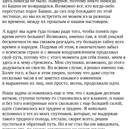
здесь никогда не было. Наверное, поэтому никто никогда
из Башни не возвращался. Возможно все, кто когда-либо
переступал порог Башни, до сих пор блуждают по этой
лестнице, но мы их встретить не можем из-за разницы
во времени, между их прошлым и нашим настоящим.
А вдруг мы идем туда только ради того, чтобы понять про
время нечто большее! Возможно, именно там, в этой унылой
бесконечности мы сможем разгадать эту большую тайну всех
времен и народов. Подумав об этом, я окончательно забыл
о всяческом страхе и с явным воодушевлением продолжал
свой путь, потому что с этого момента для себя понял, зачем я
здесь и к чему стремлюсь. Мои спутники, возможно, до этого
додуматься не смогли. Во всяком случае, я решил именно так.
Более того, я был в этом уверен, потому что даже спустя
несколько часов я не заметил никакого изменения
в выражении их лиц, они просто, молча, продолжали идти.
Наша задача осложнялась еще и тем, что с каждым десятым
витком, ступени почему-то становились все влажнее, и наши
и без того изнуренные ноги скользили с еще большей силой,
идти становилось все труднее и труднее. Я невольно
вспомнил о тех из моих спутников, которые, не выдержав
такого трудного похода, отстали, скорее всего, решив
пуститься в обратный путь. Но я не стал бы им завидовать,