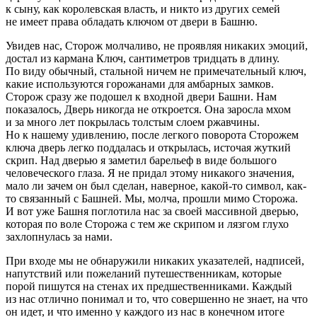
к сыну, как королевская власть, и никто из других семей
не имеет права обладать ключом от двери в Башню.
Увидев нас, Сторож молчаливо, не проявляя никаких эмоций,
достал из кармана Ключ, сантиметров тридцать в длину.
По виду обычный, стальной ничем не примечательный ключ,
какие используются горожанами для амбарных замков.
Сторож сразу же подошел к входной двери Башни. Нам
показалось, Дверь никогда не откроется. Она заросла мхом
и за много лет покрылась толстым слоем ржавчины.
Но к нашему удивлению, после легкого поворота Сторожем
ключа дверь легко поддалась и открылась, источая жуткий
скрип. Над дверью я заметил барельеф в виде большого
человеческого глаза. Я не придал этому никакого значения,
мало ли зачем он был сделан, наверное, какой-то символ, как-
то связанный с Башней. Мы, молча, прошли мимо Сторожа.
И вот уже Башня поглотила нас за своей массивной дверью,
которая по воле Сторожа с тем же скрипом и лязгом глухо
захлопнулась за нами.
При входе мы не обнаружили никаких указателей, надписей,
напутствий или пожеланий путешественникам, которые
порой пишутся на стенах их предшественниками. Каждый
из нас отлично понимал и то, что совершенно не знает, на что
он идет, и что именно у каждого из нас в конечном итоге