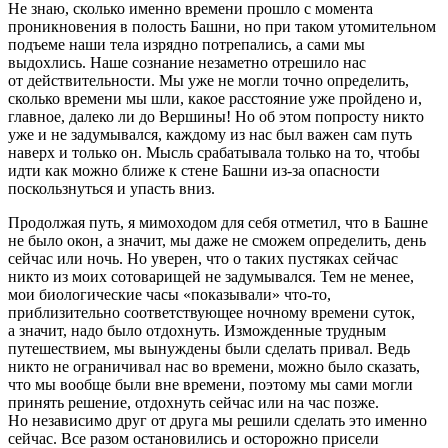
Не знаю, сколько именно времени прошло с момента
проникновения в полость Башни, но при таком утомительном
подъеме наши тела изрядно потрепались, а сами мы
выдохлись. Наше сознание незаметно отрешило нас
от действительности. Мы уже не могли точно определить,
сколько времени мы шли, какое расстояние уже пройдено и,
главное, далеко ли до Вершины! Но об этом попросту никто
уже и не задумывался, каждому из нас был важен сам путь
наверх и только он. Мысль срабатывала только на то, чтобы
идти как можно ближе к стене Башни из-за опасности
поскользнуться и упасть вниз.
Продолжая путь, я мимоходом для себя отметил, что в Башне
не было окон, а значит, мы даже не сможем определить, день
сейчас или ночь. Но уверен, что о таких пустяках сейчас
никто из моих сотоварищей не задумывался. Тем не менее,
мои биологические часы «показывали» что-то,
приблизительно соответствующее ночному времени суток,
а значит, надо было отдохнуть. Изможденные трудным
путешествием, мы вынуждены были сделать привал. Ведь
никто не ограничивал нас во времени, можно было сказать,
что мы вообще были вне времени, поэтому мы сами могли
принять решение, отдохнуть сейчас или на час позже.
Но независимо друг от друга мы решили сделать это именно
сейчас. Все разом остановились и осторожно присели