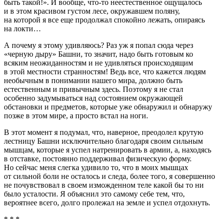
быть такой!». И вообще, что-то неестественное ощущалось
и в этом красивом густом лесе, окружавшем поляну,
на которой я все еще продолжал спокойно лежать, опираясь
на локти…
А почему я этому удивляюсь? Раз уж я попал сюда через
«черную дыру» Башни, то значит, надо быть готовым ко
всяким неожиданностям и не удивляться происходящим
в этой местности
странностям! Ведь все, что кажется людям
необычным в понимании нашего мира, должно быть
естественным и привычным здесь. Поэтому я не стал
особенно задумываться над состоянием окружающей
обстановки и предметов, которые уже обнаружил и обнаружу
позже в этом мире, а просто встал на ноги.
В этот момент я подумал, что, наверное, преодолел крутую
лестницу Башни исключительно благодаря своим сильным
мышцам, которые я успел натренировать в армии, а, находясь
в отставке, постоянно поддерживал физическую форму.
Но сейчас меня слегка удивило то, что в моих мышцах
от сильной боли не осталось и следа, более того, я совершенно
не почувствовал в своем изможденном теле какой бы то ни
было усталости. Я объяснил это самому себе тем, что,
вероятнее всего, долго пролежал на земле и успел отдохнуть.