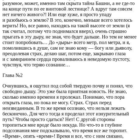
разумное, может, именно там скрыта тайна Башни, а не где-то
на конце пути по ее винтовой лестнице? А вдруг там совсем
нет ничего живого?! Или еще хуже, я просто упаду
и разобьюсь о землю? В это, конечно, меньше всего хотелось
верить! Но, все равно, находясь на такой высоте от земли (я
так считал, потому что поднимался вверх), очень страшно
прыгать в эту дыру, не зная, что будет дальше. Но тем не менее
стоит попробовать… До «дыры» всего метр, пол метра, и я,
помолившись в душе, сам не знаю кому — богу или дьяволу,
преодолевая страх, делаю шаг, потом еще, закрываю глаза
и с замиранием сердца проваливаюсь в неведомую пустоту,
чувствуя, что теряю сознание…
Глава №2
Очнувшись, я ощутил под собой твердую почву и понял, что
свободно дышу. Это уже была приятная новость. Не знаю,
сколько именно времени я пролежал. Понимаю, что пора
открыть глаза, но пока не могу. Страх. Страх перед
неизведанным. В то же время осознаю, что нельзя лежать
бесконечно. Для чего тогда я проделал этот изнурительный
путь? Чтобы просто сдаться? Нет! С другой стороны
торопиться мне вроде было некуда. Но что-то в глубине
подсознания мне подсказывало, что время все же торопит.
«Время», опять «время»! Время и все, что с ним связано,