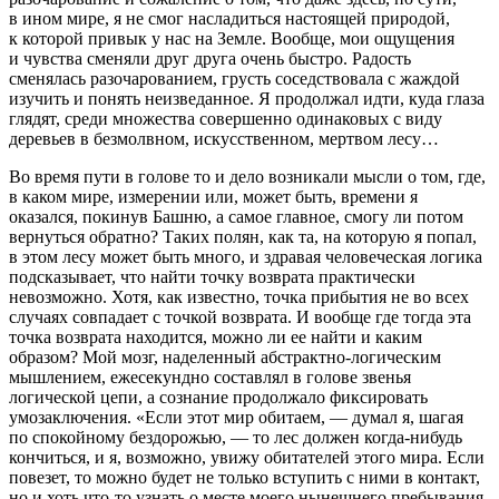
в ином мире, я не смог насладиться настоящей природой,
к которой привык у нас на Земле. Вообще, мои ощущения
и чувства сменяли друг друга очень быстро. Радость
сменялась разочарованием, грусть соседствовала с жаждой
изучить и понять неизведанное. Я продолжал идти, куда глаза
глядят, среди множества совершенно одинаковых с виду
деревьев в безмолвном, искусственном, мертвом лесу…
Во время пути в голове то и дело возникали мысли о том, где,
в каком мире, измерении или, может быть, времени я
оказался, покинув Башню, а самое главное, смогу ли потом
вернуться обратно? Таких полян, как та, на которую я попал,
в этом лесу может быть много, и здравая человеческая логика
подсказывает, что найти точку возврата практически
невозможно. Хотя, как известно, точка прибытия не во всех
случаях совпадает с точкой возврата. И вообще где тогда эта
точка возврата находится, можно ли ее найти и каким
образом? Мой мозг, наделенный абстрактно-логическим
мышлением, ежесекундно составлял в голове звенья
логической цепи, а сознание продолжало фиксировать
умозаключения. «Если этот мир обитаем, — думал я, шагая
по спокойному бездорожью, — то лес должен когда-нибудь
кончиться, и я, возможно, увижу обитателей этого мира. Если
повезет, то можно будет не только вступить с ними в контакт,
но и хоть что-то узнать о месте моего нынешнего пребывания.