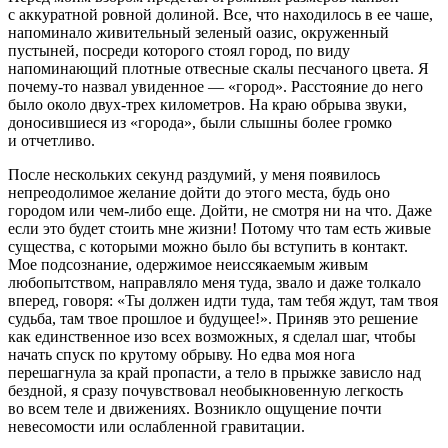
с аккуратной ровной долиной. Все, что находилось в ее чаше,
напоминало живительный зеленый оазис, окруженный
пустыней, посреди которого стоял город, по виду
напоминающий плотные отвесные скалы песчаного цвета. Я
почему-то назвал увиденное — «город». Расстояние до него
было около двух-трех километров. На краю обрыва звуки,
доносившиеся из «города», были слышны более громко
и отчетливо.
После нескольких секунд раздумий, у меня появилось
непреодолимое желание дойти до этого места, будь оно
городом или чем-либо еще. Дойти, не смотря ни на что. Даже
если это будет стоить мне жизни! Потому что там есть живые
существа, с которыми можно было бы вступить в контакт.
Мое подсознание, одержимое неиссякаемым живым
любопытством, направляло меня туда, звало и даже толкало
вперед, говоря: «Ты должен идти туда, там тебя ждут, там твоя
судьба, там твое прошлое и будущее!». Приняв это решение
как единственное изо всех возможных, я сделал шаг, чтобы
начать спуск по крутому обрыву. Но едва моя нога
перешагнула за край пропасти, а тело в прыжке зависло над
бездной, я сразу почувствовал необыкновенную легкость
во всем теле и движениях. Возникло ощущение почти
невесомости или ослабленной гравитации.