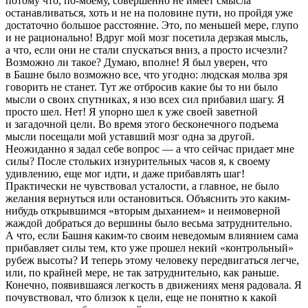
потому что, по-моему, совершенно не имеет смысла
останавливаться, хоть и не на половине пути, но пройдя уже
достаточно большое расстояние. Это, по меньшей мере, глупо
и не рационально! Вдруг мой мозг посетила дерзкая мысль,
а что, если они не стали спускаться вниз, а просто исчезли?
Возможно ли такое? Думаю, вполне! Я был уверен, что
в Башне было возможно все, что угодно: людская молва зря
говорить не станет. Тут же отбросив какие бы то ни было
мысли о своих спутниках, я изо всех сил прибавил шагу. Я
просто шел. Нет! Я
упорно
шел к уже
своей
заветной
и загадочной цели. Во время этого бесконечного подъема
мысли посещали мой уставший мозг одна за другой.
Неожиданно я задал себе вопрос — а что сейчас придает мне
силы? После стольких изнурительных часов я, к своему
удивлению, еще мог идти, и даже прибавлять шаг!
Практически не чувствовал усталости, а главное, не было
желания вернуться или остановиться. Объяснить это каким-
нибудь открывшимся «вторым дыханием» и неимоверной
жаждой добраться до вершины было весьма затруднительно.
А что, если Башня каким-то своим неведомым влиянием
сама
прибавляет силы тем, кто уже прошел некий «контрольный»
рубеж высоты? И теперь этому человеку передвигаться легче,
или, по крайней мере, не так затруднительно, как раньше.
Конечно, появившаяся легкость в движениях меня радовала. Я
почувствовал, что близок к цели, еще не понятно к какой