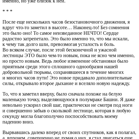
именно, но уже близок к ней.
* * *
После еще нескольких часов безостановочного движения, я
вдруг что-то заметил в высоте… Наконец-то! Без сомнения
это было оно! То самое неизведанное НЕЧТО! Сердце
радостно затрепетало. Это было именно то, что мы искали,
к чему так долго шли, превозмогая усталость и боль.
Во всяком случае, после этой бесконечной и ужасной
лестницы ЭТО было чем-то новым, пока не ясно чем именно,
но просто
новым
. Ведь любое изменение обстановки было
приятным среди этого сплошного однообразия нашей
добровольной тюрьмы, сохранявшееся в течение многих
и многих часов пути! Это новое придавало дополнительные
силы, открывало второе дыхание и вселяло новую надежду.
То, что я заметил вверху, было сначала похоже на белую
маленькую точку, выделяющуюся в полумраке Башни. Я даже
невольно ускорил свой шаг, практически не смотря под ноги
и совершенно забыв о скользкой лестнице, которая в любую
секунду могла благополучно поспособствовать моему
падению вниз.
Вырвавшись далеко вперед от своих спутников, как я полагал,
а, впрочем, совершенно не думая о них, я стал двигаться еще