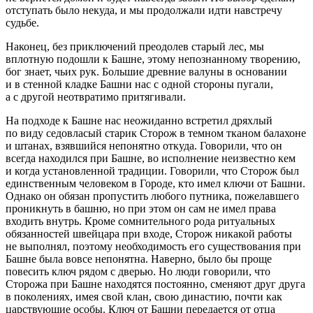
отступать было некуда, и мы продолжали идти навстречу
судьбе.
Наконец, без приключений преодолев старый лес, мы
вплотную подошли к Башне, этому непознанному творению,
бог знает, чьих рук. Большие древние валуны в основании
и в стенной кладке Башни нас с одной стороны пугали,
а с другой неотвратимо притягивали.
На подходе к Башне нас неожиданно встретил дряхлый
по виду седовласый старик Сторож в темном тканом балахоне
и штанах, взявшийся непонятно откуда. Говорили, что он
всегда находился при Башне, во исполнение неизвестно кем
и когда установленной традиции. Говорили, что Сторож был
единственным человеком в Городе, кто имел ключи от Башни.
Однако он обязан пропустить любого путника, пожелавшего
проникнуть в башню, но при этом он сам не имел права
входить внутрь. Кроме сомнительного рода ритуальных
обязанностей швейцара при входе, Сторож никакой работы
не выполнял, поэтому необходимость его существования при
Башне была вовсе непонятна. Наверно, было бы проще
повеси
ть ключ рядом с дверью. Но люди говорили, что
Сторожа при Башне находятся постоянно, сменяют друг друга
в поколениях, имея свой клан, свою династию, почти как
царствующие особы. Ключ от Башни передается от отца