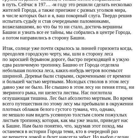
в путь. Сейчас в 197… -м году это решили сделать несколько
жителей Города, а также приезжие с разных уголков мира,
в числе которых был и я, ваш покорный слуга. Твердо решив
испытать судьбу и став очередными паломниками,
возжелавшими, во что бы то ни стало, достичь вершины
Башни и узнать все ее тайны, мы собрались в центре Города,
а потом направились в сторону Башни.
Итак, солнце уже почти скрылось за линией горизонта когда,
преодолев городскую черту, мы, шли в сторону леса
по заросшей бурьяном дороге, быстро переходящей в узкую
едва различимую тропинку. Башню от Города отделяла
небольшая полоска леса, каких-нибудь метров восемьсот
шириной. Деревья были старыми, скрюченными от времени
и большей частью мертвыми. Молодых стволов в этом лесу
давно уже не было. Не слышно в этом лесу ни пения птиц, ни
звериного рыка, ни шелеста листвы. Нас поглотила
оглушающая тишина. Лес был абсолютно мертвым. Во время
всего путешествия по этому лесу мы пребывали в окружении
плотных облаков белого густого тумана, что, однако,
не мешало нам видеть усеянную толстым слоем пожухлых
листьев тропинку, которая, как мы уже знали, приведет нас
к Башне. Нам было понятно, что, задумав этот поход, мы
останемся в истории Города теми, кто в очередной раз
не вернется домой и будет навсегда забыт. Но выбор сделан,