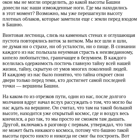
окон мы не могли определить, до какой высоты Башни
донесли нас наши изможденные ноги. Где мы находились
в этот момент? Возможно, мы уже перешагнули высоту
плотных облаков, которые заметили еще с земли перед входом
в Башню.
Винтовая лестница, слизь на каменных стенах и оглушающая
пустота повторялись виток за витком. Мы все шли и шли,
не думая ни о страхе, ни об усталости, ни о пище. В сознании
каждого из нас полыхала неуемная страсть к неизведанному,
кипело любопытство, граничащее в безумием. В каждого
вселилась одержимость постичь главную тайну всей нашей
жизни, тайну, скрытую от умов многих поколений людей.
И каждому из нас было понятно, что тайна откроет свои
двери только перед теми, кто достигнет самой последней
точки — вершины Башни.
На каком-то из отрезков пути, один из нас, после долгого
молчания вдруг начал вслух рассуждать о том, что могло бы
нас ждать на вершине. Он считал, что там на такой большой
высоте, находится уже открытый космос, где и воздух весь
кончился, а раз так, то мы просто не сможем там дышать.
Другой, включаясь в разговор с первым, утверждал, что там
не может быть никакого космоса, потому что башню такой
высоты просто никто и никогда не смог бы построить. Вот