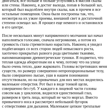
двигаться, все больше и больше углубляясь в массив скалы
или стены. Наконец, я достиг выхода, попав в большой зал,
который был выдолблен внутри скалы, как в прочем и все
остальные помещения. Окна были построены так, что,
несмотря на их узкие проемы, внешний свет в достаточной
степени освещал зал. Я прошел еще немного и остановился
в его центре.
После нескольких минут напряженного молчания зал начал
наполняться голосами, сначала негромкими, а потом их
громкость стала стремительно нарастать. Наконец я увидел
подбегающих со всех сторон людей невысокого роста,
хаотично прикрытых разного рода цветными тканями,
напоминающими древнегреческие туники. Я подметил, что
теплая одежда аборигенам ни к чему, потому что на улице
было очень тепло, даже жарковато. Головы встретивших меня
существ, по размеру совершенно непропорциональные телу,
были совершенно лысые, уши в нашем понимании
отсутствовали, но на привычных для них местах виднелись
маленькие отверстия. Рот был в виде тонкой щели,
совершенно без губ. У каждого в лицевой части головы
совсем как у циклопов, виднелся единственный глаз,
размером в треть лица, который не часто моргал. Вместо
привычного носа я рассмотрел небольшой бугорок
с отверстиями для дыхания. Маленькие цепкие трехпалые