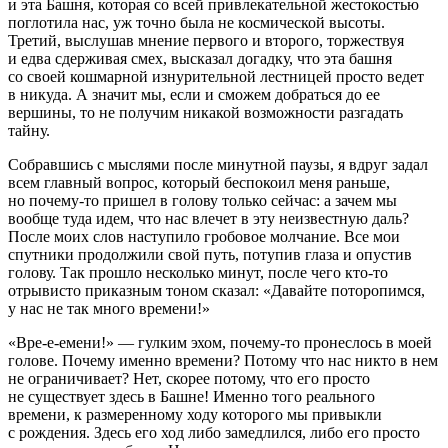
и эта Башня, которая со всей привлекательной жестокостью
поглотила нас, уж точно была не космической высоты.
Третий, выслушав мнение первого и второго, торжествуя
и едва сдерживая смех, высказал догадку, что эта башня
со своей кошмарной изнурительной лестницей просто ведет
в никуда
. А значит мы, если и сможем добраться до ее
вершины, то не получим никакой возможности разгадать
тайну.
Собравшись с мыслями после минутной паузы, я вдруг задал
всем главный вопрос, который беспокоил меня раньше,
но почему-то пришел в голову только сейчас: а зачем мы
вообще туда идем, что нас влечет в эту неизвестную даль?
После моих слов наступило гробовое молчание. Все мои
спутники продолжили свой путь, потупив глаза и опустив
голову. Так прошло несколько минут, после чего кто-то
отрывисто приказным тоном сказал: «Давайте поторопимся,
у нас не так много времени!»
«Вре-е-емени!» — гулким эхом, почему-то пронеслось в моей
голове. Почему именно времени? Потому что нас никто в нем
не ограничивает? Нет, скорее потому, что его просто
не существует здесь в Башне! Именно того реального
времени, к размеренному ходу которого мы привыкли
с рождения. Здесь его ход либо замедлился, либо его просто