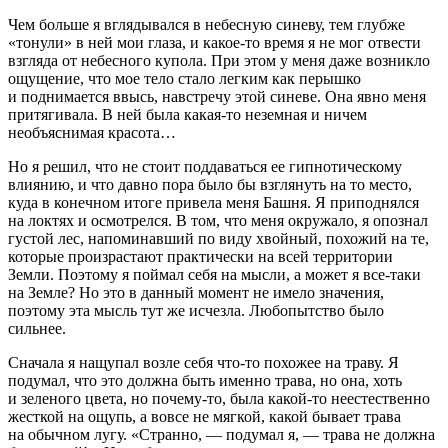
Чем больше я вглядывался в небесную синеву, тем глубже
«тонули» в ней мои глаза, и какое-то время я не мог отвести
взгляда от небесного купола. При этом у меня даже возникло
ощущение, что мое тело стало легким как перышко
и поднимается ввысь, навстречу этой синеве. Она явно меня
притягивала. В ней была какая-то неземная и ничем
необъяснимая красота…
Но я решил, что не стоит поддаваться ее гипнотическому
влиянию, и что давно пора было бы взглянуть на то место,
куда в конечном итоге привела меня Башня. Я приподнялся
на локтях и осмотрелся. В том, что меня окружало, я опознал
густой лес, напоминавший по виду х
войн
ый, похожий на те,
которые произрастают практически на всей территории
Земли. Поэтому я поймал себя на мысли, а может я все-таки
на Земле? Но это в данный момент не имело значения,
поэтому эта мысль тут же исчезла. Любопытство было
сильнее.
Сначала я нащупал возле себя что-то похожее на траву. Я
подумал, что это должна быть именно трава, но она, хоть
и зеленого цвета, но почему-то, была какой-то неестественно
жесткой на ощупь, а вовсе не мягкой, какой бывает трава
на обычном лугу. «Странно, — подумал я, — трава не должна