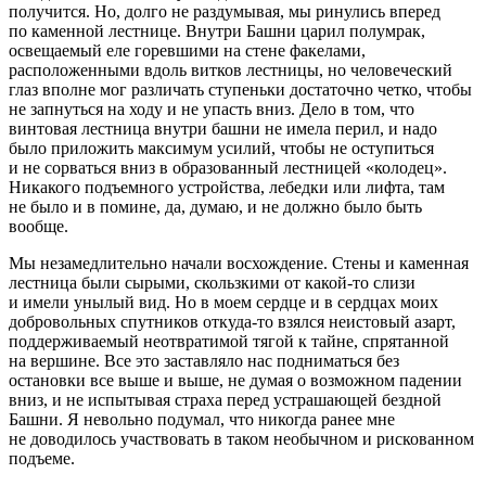
получится. Но, долго не раздумывая, мы ринулись вперед
по каменной лестнице. Внутри Башни царил полумрак,
освещаемый еле горевшими на стене факелами,
расположенными вдоль витков лестницы, но человеческий
глаз вполне мог различать ступеньки достаточно четко, чтобы
не запнуться на ходу и не упасть вниз. Дело в том, что
винтовая лестница внутри башни не имела перил, и надо
было приложить максимум усилий, чтобы не оступиться
и не сорваться вниз в образованный лестницей «колодец».
Никакого подъемного устройства, лебедки или лифта, там
не было и в помине, да, думаю, и не должно было быть
вообще.
Мы незамедлительно начали восхождение. Стены и каменная
лестница были сырыми, скользкими от какой-то слизи
и имели унылый вид. Но в моем сердце и в сердцах моих
добровольных спутников откуда-то взялся неистовый азарт,
поддерживаемый неотвратимой тягой к тайне, спрятанной
на вершине. Все это заставляло нас подниматься без
остановки все выше и выше, не думая о возможном падении
вниз, и не испытывая страха перед устрашающей бездной
Башни. Я невольно подумал, что никогда ранее мне
не доводилось участвовать в таком необычном и рискованном
подъеме.