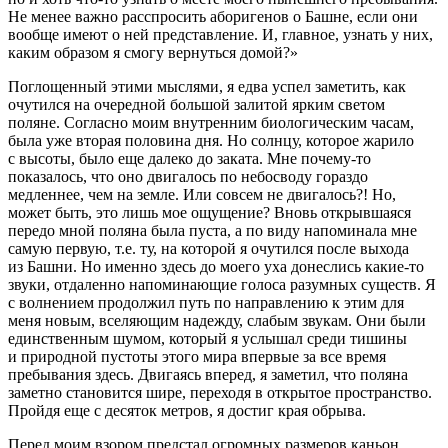
Не менее важно расспросить аборигенов о Башне, если они
вообще имеют о ней представление. И, главное, узнать у них,
каким образом я смогу вернуться домой?»
Поглощенный этими мыслями, я едва успел заметить, как
очутился на очередной большой залитой ярким светом
поляне. Согласно моим внутренним биологическим часам,
была уже вторая половина дня. Но солнцу, которое жарило
с высоты, было еще далеко до заката. Мне почему-то
показалось, что оно двигалось по небосводу гораздо
медленнее, чем на земле. Или совсем не двигалось?! Но,
может быть, это лишь мое ощущение? Вновь открывшаяся
передо мной поляна была пуста, а по виду напоминала мне
самую первую, т.е. ту, на которой я очутился после выхода
из Башни. Но именно здесь до моего уха донеслись какие-то
звуки, отдаленно напоминающие голоса разумных существ. Я
с волнением продолжил путь по направлению к этим для
меня новым, вселяющим надежду, слабым звукам. Они были
единственным шумом, который я услышал среди тишины
и природной пустоты этого мира впервые за все время
пребывания здесь. Двигаясь вперед, я заметил, что поляна
заметно становится шире, переходя в открытое пространство.
Пройдя еще с десяток метров, я достиг края обрыва.
Перед моим взором предстал огромных размеров каньон