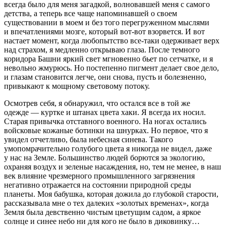
всегда было для меня загадкой, волновавшей меня с самого
детства, а теперь все чаще напоминавшей о своем
существовании в моем и без того перегруженном мыслями
и впечатлениями мозге, который вот-вот взорвется. И вот
настает момент, когда любопытство все-таки одерживает верх
над страхом, я медленно открываю глаза. После темного
коридора Башни яркий свет мгновенно бьет по сетчатке, и я
невольно жмурюсь. Но постепенно пигмент делает свое дело,
и глазам становится легче, они снова, пусть и болезненно,
привыкают к мощному световому потоку.
Осмотрев себя, я обнаружил, что остался все в той же
одежде — куртке и штанах цвета хаки. Я всегда их носил.
Старая привычка отставного военного. На ногах остались
войсковые кожаные ботинки на шнурках. Но первое, что я
увидел отчетливо, была небесная синева. Такого
умопомрачительно голубого цвета я никогда не видел, даже
у нас на Земле. Большинство людей борются за экологию,
охраняя воздух и зеленые насаждения, но, тем не менее, в наш
век влияние чрезмерного промышленного загрязнения
негативно отражается на состоянии природной среды
планеты. Моя бабушка, которая дожила до глубокой старости,
рассказывала мне о тех далеких «золотых временах», когда
Земля была
девств
енно чистым цветущим садом, а яркое
солнце и синее небо ни для кого не было в диковинку…