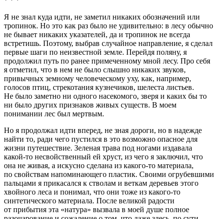
* * *
Я не знал куда идти, не заметил никаких обозначений или
тропинок. Но это как раз было не удивительно: в лесу обычно
не бывает никаких указателей, да и тропинок не всегда
встретишь. Поэтому, выбрав случайное направление, я сделал
первые шаги по неизвестной земле. Перейдя поляну, я
продолжил путь по ранее примеченному мной лесу. Про себя
я отметил, что в нем не было слышно никаких звуков,
привычных земному человеческому уху, как, например,
голосов птиц, стрекотания кузнечиков, шелеста листьев.
Не было заметно ни одного насекомого, зверя и каких бы то
ни было других признаков живых существ. В моем
понимании лес был мертвым.
Но я продолжал идти вперед, не зная дороги, но в надежде
найти то, ради чего пустился в это возможно опасное для
жизни путешествие. Зеленая трава под ногами издавала
какой-то несвойственный ей хруст, из чего я заключил, что
она не живая, а искусно сделана из какого-то материала,
по свойствам напоминающего пластик. Своими огрубевшими
пальцами я прикасался к стволам и веткам деревьев этого
х
войн
ого леса и понимал, что они тоже из какого-то
синтетического материала. После великой радости
от прибытия эта «натура» вызвала в моей душе полное
разочарование и сожаление о том, что даже здесь, по сути,