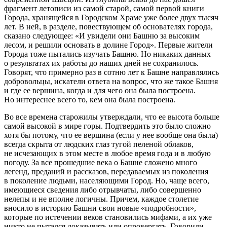
фрагмент летописи из самой старой, самой первой книги
Города, хранящейся в Городском Храме уже более двух тысяч
лет. В ней, в разделе, повествующем об основателях города,
сказано следующее: «И увидели они Башню за высоким
лесом, и решили основать в долине Город». Первые жители
Города тоже пытались изучать Башню. Но никаких данных
о результатах их работы до наших дней не сохранилось.
Говорят, что примерно раз в сотню лет к Башне направлялись
добровольцы, искатели ответа на вопрос, что же такое Башня
и где ее вершина, когда и для чего она была построена.
Но интереснее всего то, кем она была построена.
Во все времена старожилы утверждали, что ее высота больше
самой высокой в мире горы. Подтвердить это было сложно
хотя бы потому, что ее вершина (если у нее вообще она была)
всегда скрыта от людских глаз тугой пеленой облаков,
не исчезающих в этом месте в любое время года и в любую
погоду. За все прошедшие века о Башне сложено много
легенд, преданий и рассказов, передаваемых из поколения
в поколение людьми, населяющими Город. Но, чаще всего,
имеющиеся сведения либо отрывчаты, либо совершенно
нелепы и не вполне логичны. Причем, каждое столетие
вносило в историю Башни свои новые «подробности»,
которые по истечении веков становились мифами, а их уже
никто не пытался доказывать или опровергать. Говорили