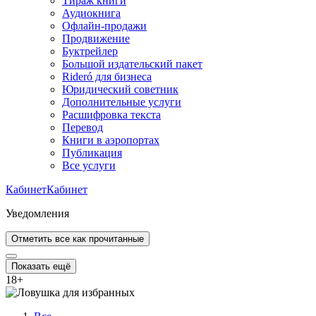
Тираж книги
Аудиокнига
Офлайн-продажи
Продвижение
Буктрейлер
Большой издательский пакет
Rideró для бизнеса
Юридический советник
Дополнительные услуги
Расшифровка текста
Перевод
Книги в аэропортах
Публикация
Все услуги
Кабинет
Кабинет
Уведомления
Отметить все как прочитанные
Показать ещё
18
+