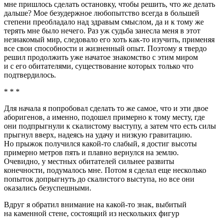
мне пришлось сделать остановку, чтобы решить, что же делать
дальше? Мое безудержное любопытство всегда в большей
степени преобладало над здравым смыслом, да и к тому же
терять мне было нечего. Раз уж судьба занесла меня в этот
незнакомый мир, следовало его хоть как-то изучить, применяя
все свои способности и жизненный опыт. Поэтому я твердо
решил продолжить уже начатое знакомство с этим миром
и с его обитателями, существование которых только что
подтвердилось.
* * *
Для начала я попробовал сделать то же самое, что и эти двое
аборигенов, а именно, подошел примерно к тому месту, где
они подпрыгнули к скалистому выступу, а затем что есть силы
прыгнул вверх, надеясь на удачу и низкую гравитацию.
Но прыжок получился какой-то слабый, я достиг высоты
примерно метров пять и плавно вернулся на землю.
Очевидно, у местных обитателей сильнее развиты
конечности, подумалось мне. Потом я сделал еще несколько
попыток допрыгнуть до скалистого выступа, но все они
оказались безуспешными.
Вдруг я обратил внимание на какой-то знак, выбитый
на каменной стене, состоящий из нескольких фигур