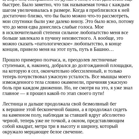
быстрее. Было заметно, что так называемая точка с каждым
шагом увеличивалась в размере. Когда я приблизился к ней
достаточно близко, что бы было можно что-то рассмотреть,
мои спутники были уже далеко внизу. Это было ясно, потому
что до меня едва донеслись слабые голоса. Мое
в исключительной степени сильное любопытство меня все
больше завлекало в пучину неизвестного. А вообще, это
можно сказать «патологическое» любопытство, в конце
концов, привело меня на этот путь, путь в Башню…
Прошло примерно полчаса, и, преодолев лестничные
ступеньки, я, наконец, добрался до долгожданной площадки,
на которую я сел, окончательно обессиленный, и только
теперь почувствовал ужасную усталость. Все мышцы моего
изможденного тела словно окаменели, причиняя ужасную
боль при каждом движении. Но, не смотря на это, я уже знал
главное — я прошел какой-то этап своего пути!
Лестница и дальше продолжала свой безмолвный бег
к вершине этой бесконечной башни, а я продолжал сидеть
на каменном полу, наблюдая за ставшей вдруг абсолютно
черной, теперь уже не точкой, а окном, представляющим
собой квадрат, метра три в высоту и ширину, который
окружало мерцающее белое свечение.