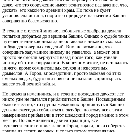
даже, что это сооружение имеет религиозное назначение, что,
дескать, это какой-то древний храм. Но пока не будет
установлена истина, спорить о природе и назначении Башни
совершенно бессмысленно.
В течение столетий многие любопытные храбрецы делали
попытки добраться до вершины Башни. Однако о судьбе таких
путешественников никогда не оставалось никаких сколько-
нибудь достоверных сведений. Вполне возможно, что
совершить задуманное никому не удавалось, а может, они
просто не смогли вернуться назад после того, как узнали
истину об этом сооружении. В конечном итоге, не оставалось
ничего, кроме сомнительных слухов и невероятных
домыслов. А Город, впоследствии, просто забывал об этих
смелых людях, будто они вовсе и не пытались приоткрыть
завесу этой вечной тайны.
Но времена изменились, и в течение последних двухсот лет
никто уже не пытался приблизиться к Башне. Посвященным
было известно, что группа желающих проникнуть в Башню
должна ежегодно собираться в октябре, поэтому все с этим
намерением прибывали в этот шведский город именно в этом
месяце. По сложившейся давней традиции, все
путешественники приезжали в Город, ждали, пока соберется
группа из десяти человек, и только потом отправлялись