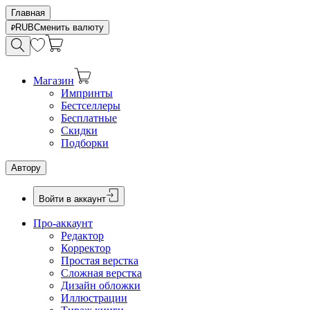
Главная
RUB
Сменить валюту
Магазин
Импринты
Бестселлеры
Бесплатные
Скидки
Подборки
Автору
Войти в аккаунт
Про-аккаунт
Редактор
Корректор
Простая верстка
Сложная верстка
Дизайн обложки
Иллюстрации