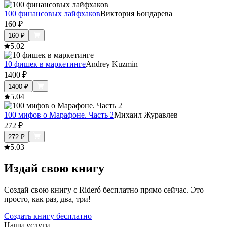
100 финансовых лайфхаков
Виктория Бондарева
160
₽
160
₽
5.0
2
10 фишек в маркетинге
Andrey Kuzmin
1400
₽
1400
₽
5.0
4
100 мифов о Марафоне. Часть 2
Михаил Журавлев
272
₽
272
₽
5.0
3
Издай свою книгу
Создай свою книгу с Rideró бесплатно прямо сейчас. Это
просто, как раз, два, три!
Создать книгу бесплатно
Наши услуги