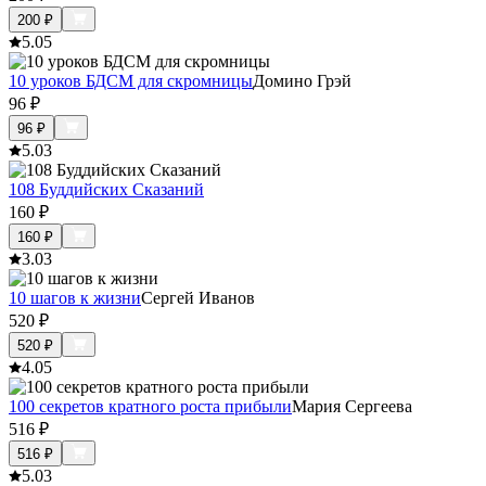
200
₽
5.0
5
10 уроков БДСМ для скромницы
Домино Грэй
96
₽
96
₽
5.0
3
108 Буддийских Сказаний
160
₽
160
₽
3.0
3
10 шагов к жизни
Сергей Иванов
520
₽
520
₽
4.0
5
100 секретов кратного роста прибыли
Мария Сергеева
516
₽
516
₽
5.0
3