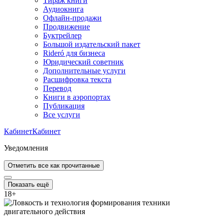
Тираж книги
Аудиокнига
Офлайн-продажи
Продвижение
Буктрейлер
Большой издательский пакет
Rideró для бизнеса
Юридический советник
Дополнительные услуги
Расшифровка текста
Перевод
Книги в аэропортах
Публикация
Все услуги
Кабинет
Кабинет
Уведомления
Отметить все как прочитанные
Показать ещё
18
+