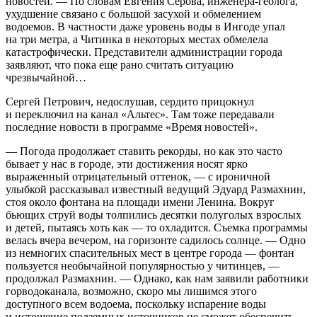
новостей. — По словам Евгения Серова, инженера-геолога,
ухудшение связано с большой засухой и обмелением
водоемов. В частности даже уровень воды в Ингоде упал
на три метра, а Читинка в некоторых местах обмелела
катастрофически. Представители администрации города
заявляют, что пока еще рано считать ситуацию
чрезвычайной…
Сергей Петрович, недослушав, сердито прицокнул
и переключил на канал «Альтес». Там тоже передавали
последние новости в программе «Время новостей».
— Погода продолжает ставить рекорды, но как это часто
бывает у нас в городе, эти достижения носят ярко
выраженный отрицательный оттенок, — с ироничной
улыбкой рассказывал известный ведущий Эдуард Размахнин,
стоя около фонтана на площади имени Ленина. Вокруг
бьющих струй воды толпились десятки полуголых взрослых
и детей, пытаясь хоть как — то охладится. Съемка программы
велась вчера вечером, на горизонте садилось солнце. — Одно
из немногих спасительных мест в центре города — фонтан
пользуется необычайной популярностью у читинцев, —
продолжал Размахнин. — Однако, как нам заявили работники
горводоканала, возможно, скоро мы лишимся этого
доступного всем водоема, поскольку испарение воды
и истощение подземных источников не сможет обеспечить