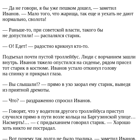
— Да не говори, я бы уже пешком дошел, — заметил
Иванов. — Мало того, что жарища, так еще и уехать не дают
нормально, сволота!
— Раньше-то, при советской власти, такого бы
не допустили! — распалялся старик.
— О! Едет! — радостно крикнул кто-то.
Подъехал почти пустой троллейбус. Люди с ворчанием зашли
внутрь. Иванов тяжело опустился на сиденье, рядом присел
тот старик в костюме. Иванов устало откинул голову
на спинку и прикрыл глаза.
— Вы слышали!? — прямо в ухо заорал ему старик, выведя
из приятной дремоты.
— Что? — раздраженно спросил Иванов.
— Говорят, что у водителя другого троллейбуса приступ
случился прямо в пути возле кольца на Баргузинской улице…
Насмерть!… — с придыханием говорил старик. — Хорошо
хоть никто не пострадал.
— Вот почему так долго не было тралика, — заметил Иванов,