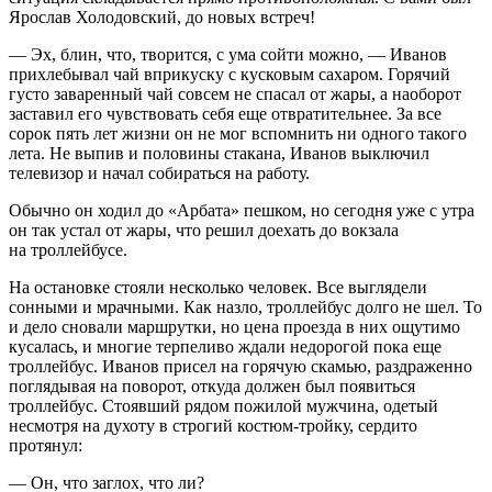
Ярослав Холодовский, до новых встреч!
— Эх, блин, что, творится, с ума сойти можно, — Иванов
прихлебывал чай вприкуску с кусковым сахаром. Горячий
густо заваренный чай совсем не спасал от жары, а наоборот
заставил его чувствовать себя еще отвратительнее. За все
сорок пять лет жизни он не мог вспомнить ни одного такого
лета. Не выпив и половины стакана, Иванов выключил
телевизор и начал собираться на работу.
Обычно он ходил до «Арбата» пешком, но сегодня уже с утра
он так устал от жары, что решил доехать до вокзала
на троллейбусе.
На остановке стояли несколько человек. Все выглядели
сонными и мрачными. Как назло, троллейбус долго не шел. То
и дело сновали маршрутки, но цена проезда в них ощутимо
кусалась, и многие терпеливо ждали недорогой пока еще
троллейбус. Иванов присел на горячую скамью, раздраженно
поглядывая на поворот, откуда должен был появиться
троллейбус. Стоявший рядом пожилой мужчина, одетый
несмотря на духоту в строгий костюм-тройку, сердито
протянул:
— Он, что заглох, что ли?