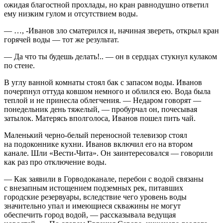
ожидая благостной прохлады, но кран равнодушно ответил
ему низким гулом и отсутствием воды.
— …, -Иванов зло сматерился и, начиная звереть, открыл кран
горячей воды — тот же результат.
— Да что ты будешь делать!.. — он в сердцах стукнул кулаком
по стене.
В углу ванной комнаты стоял бак с запасом воды. Иванов
почерпнул оттуда ковшом немного и облился ею. Вода была
теплой и не принесла облегчения. — Недаром говорят —
понедельник день тяжелый, — пробурчал он, почесывая
затылок. Матерясь вполголоса, Иванов пошел пить чай.
Маленький черно-белый переносной телевизор стоял
на подоконнике кухни. Иванов включил его на втором
канале. Шли «Вести-Чита». Он заинтересовался — говорили
как раз про отключение воды.
— Как заявили в Горводоканале, перебои с водой связаны
с внезапным истощением подземных рек, питавших
городские резервуары, вследствие чего уровень воды
значительно упал и имеющиеся скважины не могут
обеспечить город водой, — рассказывала ведущая