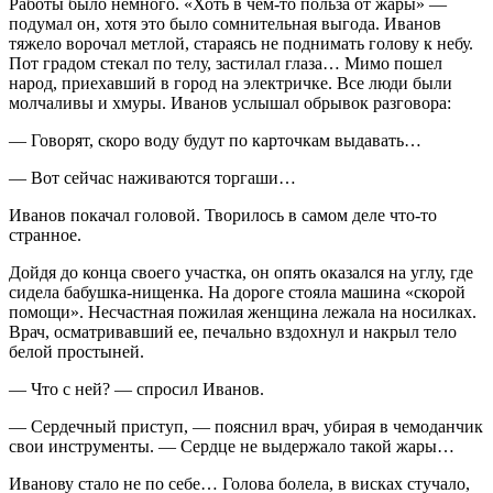
Работы было немного. «Хоть в чем-то польза от жары» —
подумал он, хотя это было сомнительная выгода. Иванов
тяжело ворочал метлой, стараясь не поднимать голову к небу.
Пот градом стекал по телу, застилал глаза… Мимо пошел
народ, приехавший в город на электричке. Все люди были
молчаливы и хмуры. Иванов услышал обрывок разговора:
— Говорят, скоро воду будут по карточкам выдавать…
— Вот сейчас наживаются торгаши…
Иванов покачал головой. Творилось в самом деле что-то
странное.
Дойдя до конца своего участка, он опять оказался на углу, где
сидела бабушка-нищенка. На дороге стояла машина «скорой
помощи». Несчастная пожилая женщина лежала на носилках.
Врач, осматривавший ее, печально вздохнул и накрыл тело
белой простыней.
— Что с ней? — спросил Иванов.
— Сердечный приступ, — пояснил врач, убирая в чемоданчик
свои инструменты. — Сердце не выдержало такой жары…
Иванову стало не по себе… Голова болела, в висках стучало,