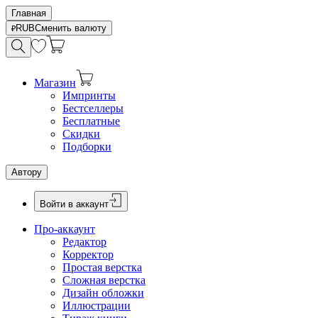
Главная
RUB
Сменить валюту
Магазин
Импринты
Бестселлеры
Бесплатные
Скидки
Подборки
Автору
Войти в аккаунт
Про-аккаунт
Редактор
Корректор
Простая верстка
Сложная верстка
Дизайн обложки
Иллюстрации