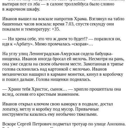
вытирая пот со лба — в салоне троллейбуса было словно
в жарочном шкафу.
Иванов вышел на вокзале напротив Храма. Взглянул на табло
башенных часов вокзала: время 7.03, спустя секунду они
показали и температуру: +35.
— Ни хрена себе, это что ж днем то будет!? — поразился он,
идя к «Арбату». Мимо промчалась «скорая»…
На углу улиц Ленинградская-Амурская сидела бабущка-
нищенка. Иванов иногда бросал ей мелочь. Несмотря на рань,
она уже сидела на своем обычном месте. Замотанная в тряпье
голова склонилась над картонкой с мелочью. Иванов
механически нашарил в кармане монетки, кинул в коробочку
и пошел дальше. Голова нищенки поднялась.
— Храни тебя Христос, сынок… — хрипло прошептала она
вслед, осеняя его крестным знамением.
Иванов открыл ключом свою каморку в подвале, достал
лопатку, метлу и коробку под мусор. Привычные
инструменты казались ему необычно тяжелыми.
Вскоре Сергей Петрович подметал тротуар по улице Анохина.