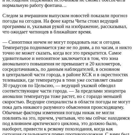
нормальную работу фонтана…
Следом за вчерашним выпуском новостей показали прогноз
погоды на сегодня. На фоне карты Читы стоял ведущий
программы и, указывая рукой на изображение, рассказывал,
что ожидает читинцев в ближайшее время.
— Синоптики ничем не могут порадовать нас и сегодня.
Температура поднимается уже не по дням, а по часам, и никто
точно не может сказать, когда все это прекратится. Самое
удивительное и непонятное заключается в том, что зона
аномального повышения не превышает и 20 километров,
сосредотачиваясь, по данным наблюдателей, в основном
в центральной части города, в районе КСК и в окрестностях
телевышки, где температура в тени уже составляет свыше
30 градусов по Цельсию, — ведущий указкой обводил
соответствующие части города. — За пределами эпицентра
аномалии температура тоже растет, но с гораздо меньшей
скоростью. Ведущие специалисты в области погоды не могут
пока дать никакого разумного объяснения происходящему.
Обычные факторы изменения погоды никак не могли
повлиять на это, причем, учитывая, что мы сейчас находимся
под влиянием арктического циклона, это должно было,
наоборот, привести к резкому похолодания, когда как
ситуация складывается прямо противоположная. С вами был