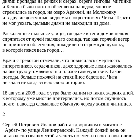
днями пропадал на речках и озерах, берега Ингоды, Читинки
и Кенона были плотно облеплены народом, многие
стремились за город, на озеро Арахлей, на Молоковку
и в другие доступные водоемы в окрестностях Читы. Те, кто
не мог уехать, целыми днями не выходили из дома.
Раскаленные пыльные улицы, где даже в тени домов нельзя
спрятаться от лучей палящего солнца, так как горячий ветер
не приносил облегчения, походили на огромную духовку,
в которой пекся весь город…
Врачи с тревогой отмечали, что повысилась смертность
гипертоников, сердечников, даже здоровые люди жаловались
на быструю утомляемость и плохое самочувствие. Такой
погоды, больше похожей на стихийное бедствие, Чита
не знала никогда за всю свою историю.
18 августа 2008 года с утра было одним из таких жарких дней,
к которому уже многие притерпелись, но потом случилось
нечто, навсегда сломавшее обычную череду жизни читинцев.
2
Сергей Петрович Иванов работал дворником в магазине
«Арбат» по улице Ленинградской. Каждый божий день он
вставал спозаранку, чтобы успеть подмести свою территорию