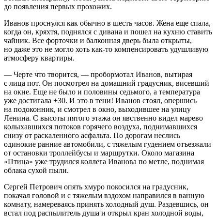
до появления первых прохожих.
Иванов проснулся как обычно в шесть часов. Жена еще спала,
когда он, кряхтя, поднялся с дивана и пошел на кухню ставить
чайник. Все форточки и балконная дверь была открыты,
но даже это не могло хоть как-то компенсировать удушливую
атмосферу квартиры.
— Черте что творится, — пробормотал Иванов, вытирая
с лица пот. Он посмотрел на домашний градусник, висевший
на окне. Еще не было и половины седьмого, а температура
уже достигала +30. И это в тени! Иванов стоял, опершись
на подоконник, и смотрел в окно, выходившее на улицу
Ленина. С высоты пятого этажа он явственно видел марево
колыхавшихся потоков горячего воздуха, поднимавшихся
снизу от раскаленного асфальта. По дорогам неслись
одинокие ранние автомобили, с тяжелым гудением отъезжали
от остановки троллейбусы и маршрутки. Около магазина
«Птица» уже трудился коллега Иванова по метле, поднимая
облака сухой пыли.
Сергей Петрович опять хмуро покосился на градусник,
покачал головой и с тяжелым вздохом направился в ванную
комнату, намереваясь принять холодный душ. Раздевшись, он
встал под распылитель душа и открыл кран холодной воды,