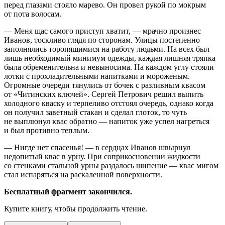
перед глазами стояло марево. Он провел рукой по мо
крым
от пота волосам.
— Меня щас самого приступ хватит, — мрачно произнес
Иванов, тоскливо глядя по сторонам. Улицы постепенно
заполнялись торопящимися на работу людьми. На всех был
лишь необходимый минимум одежды, каждая лишняя тряпка
была обременительна и невыносима. На каждом углу стояли
лотки с прохладительными напитками и мороженым.
Огромные очереди тянулись от бочек с разливным квасом
от «Читинских ключей». Сергей Петрович решил выпить
холодного кваску и терпеливо отстоял очередь, однако когда
он получил заветный стакан и сделал глоток, то чуть
не выплюнул квас обратно — напиток уже успел нагреться
и был противно теплым.
— Нигде нет спасенья! — в сердцах Иванов швырнул
недопитый квас в урну. При соприкосновении жидкости
со стенками стальной урны раздалось шипение — квас мигом
стал испаряться на раскаленной поверхности.
Бесплатный фрагмент закончился.
Купите книгу, чтобы продолжить чтение.