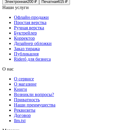
Электронная
200
₽
Печатная
615
₽
Наши услуги
Офлайн-продажи
Простая верстка
Ручная верстка
Буктрейлер
Корректор
Дизайнер обложки
Заказ тиража
Публикация
Rideró для бизнеса
О нас
О сервисе
О магазине
Книги
Возникли вопросы?
Приватность
Наши преимущества
Реквизиты
Договор
llm.txt