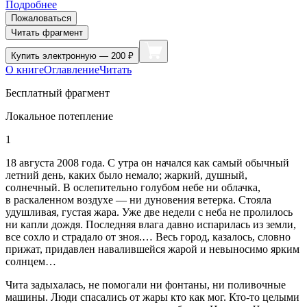
Подробнее
Пожаловаться
Читать фрагмент
Купить
электронную — 200 ₽
О книге
Оглавление
Читать
Бесплатный фрагмент
Локальное потепление
1
18 августа 2008 года. С утра он начался как самый обычный
летн
ий день, каких было немало; жаркий, душный,
солнечный. В ослепительно голубом небе ни облачка,
в раскаленном воздухе — ни дуновения ветерка. Стояла
удушливая, густая жара. Уже две недели с неба не пролилось
ни капли дождя. Последняя влага давно испарилась из земли,
все сохло и страдало от зноя.… Весь город, казалось, словно
прижат, придавлен навалившейся жарой и невыносимо ярким
солнцем…
Чита задыхалась, не помогали ни фонтаны, ни поливочные
машины. Люди спасались от жары кто как мог. Кто-то целыми