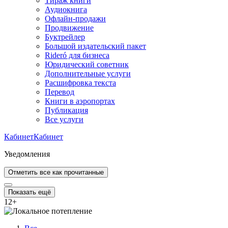
Тираж книги
Аудиокнига
Офлайн-продажи
Продвижение
Буктрейлер
Большой издательский пакет
Rideró для бизнеса
Юридический советник
Дополнительные услуги
Расшифровка текста
Перевод
Книги в аэропортах
Публикация
Все услуги
Кабинет
Кабинет
Уведомления
Отметить все как прочитанные
Показать ещё
12
+