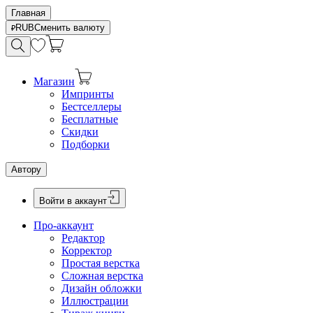
Главная
RUB
Сменить валюту
Магазин
Импринты
Бестселлеры
Бесплатные
Скидки
Подборки
Автору
Войти в аккаунт
Про-аккаунт
Редактор
Корректор
Простая верстка
Сложная верстка
Дизайн обложки
Иллюстрации