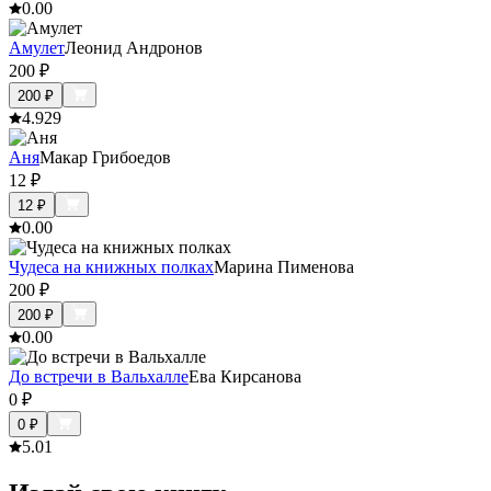
0.0
0
Амулет
Леонид Андронов
200
₽
200
₽
4.9
29
Аня
Макар Грибоедов
12
₽
12
₽
0.0
0
Чудеса на книжных полках
Марина Пименова
200
₽
200
₽
0.0
0
До встречи в Вальхалле
Ева Кирсанова
0
₽
0
₽
5.0
1