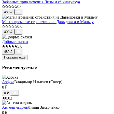
Забавные приключения Лизы и её чиахуахуа
0.0
480
₽
Магия времени: странствия из Давыдовки в Мильчу
0.0
400
₽
Добрые сказки
5.0
480
₽
Показать ещё
Рекомендуемые
Азбука
Владимир Ильичев (Сквер)
0
₽
0
₽
0.0
2
Ангела ладонь
Лидия Захарченко
0
₽