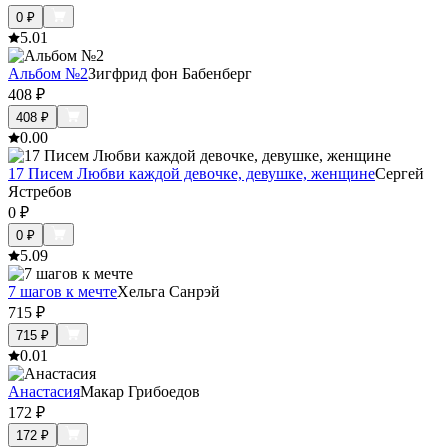
0
₽
5.0
1
Альбом №2
Зигфрид фон Бабенберг
408
₽
408
₽
0.0
0
17 Писем Любви каждой девочке, девушке, женщине
Сергей
Ястребов
0
₽
0
₽
5.0
9
7 шагов к мечте
Хельга Санрэй
715
₽
715
₽
0.0
1
Анастасия
Макар Грибоедов
172
₽
172
₽