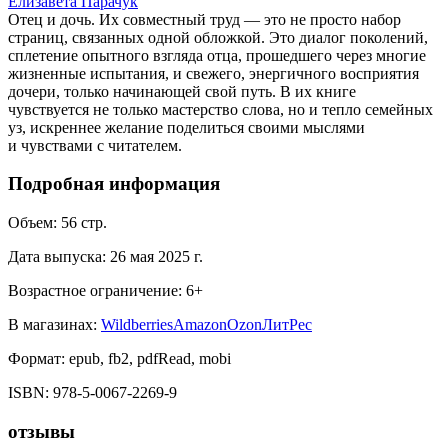
Елизавета Парачук
Отец и дочь. Их совместный труд — это не просто набор
страниц, связанных одной обложкой. Это диалог поколений,
сплетение опытного взгляда отца, прошедшего через многие
жизненные испытания, и свежего, энергичного восприятия
дочери, только начинающей свой путь. В их книге
чувствуется не только мастерство слова, но и тепло семейных
уз, искреннее желание поделиться своими мыслями
и чувствами с читателем.
Подробная информация
Объем:
56
стр.
Дата выпуска:
26 мая 2025 г.
Возрастное ограничение:
6
+
В магазинах:
Wildberries
Amazon
Ozon
ЛитРес
Формат:
epub, fb2, pdfRead, mobi
ISBN:
978-5-0067-2269-9
отзывы