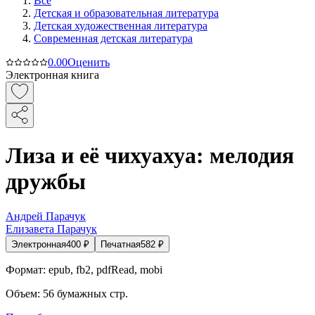
Все
Детская и образовательная литература
Детская художественная литература
Современная детская литература
0.0
0
Оценить
Электронная книга
Лиза и её чихуахуа: мелодия
дружбы
Андрей Парачук
Елизавета Парачук
Электронная
400
₽
Печатная
582
₽
Формат:
epub, fb2, pdfRead, mobi
Объем:
56
бумажных стр.