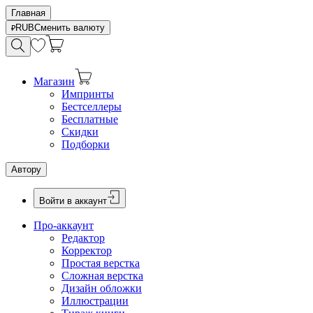
Главная
RUB
Сменить валюту
Магазин
Импринты
Бестселлеры
Бесплатные
Скидки
Подборки
Автору
Войти в аккаунт
Про-аккаунт
Редактор
Корректор
Простая верстка
Сложная верстка
Дизайн обложки
Иллюстрации