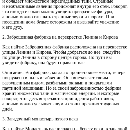
и обладает множеством неразгаданных тайн. Странные
и необъяснимые явления происходят внутри его стен. Говорят,
что иногда из окон можно увидеть призрачные фигуры,
а ночью можно слышать странные звуки и шорохи. При
посещении дома будьте осторожны и вызывайте уважение
к его духу.
2. Заброшенная фабрика на перекрестке Ленина и Кирова
Как найти: Заброшенная фабрика расположена на перекрестке
улицы Ленина и Кирова. Чтобы добраться до нее, следуйте
по улице Ленина в сторону центра города. По пути вы
увидите фабрику, она будет справа от вас.
Описание: Эта фабрика, когда-то процветавшее место, теперь
погружена в пыль и забвение. Она впечатляет своим
разрушенным видом, разбитыми окнами и покрытыми
паутиной машинами. Но за своей заброшенностью фабрика
хранит множество тайн и магической энергии. Некоторые
говорят, что здесь встречаются привидения работников,
а ночью можно услышать шум и стоны прежних трудовых
дней.
3. Загадочный монастырь пятого века
Как найти: Монастырь расположен на берегу реки, в западной