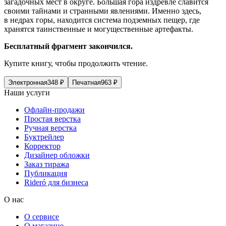
загадочных мест в округе. Большая гора издревле славится
своими тайнами и странными явлениями. Именно здесь,
в недрах горы, находится система подземных пещер, где
хранятся таинственные и могущественные артефакты.
Бесплатный фрагмент закончился.
Купите книгу, чтобы продолжить чтение.
Электронная
348
₽
Печатная
963
₽
Наши услуги
Офлайн-продажи
Простая верстка
Ручная верстка
Буктрейлер
Корректор
Дизайнер обложки
Заказ тиража
Публикация
Rideró для бизнеса
О нас
О сервисе
О магазине