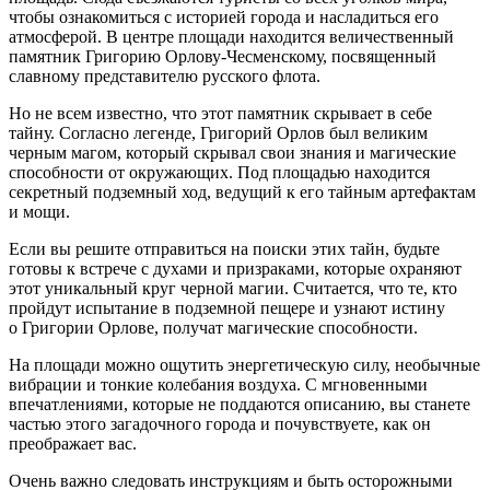
чтобы ознакомиться с историей города и насладиться его
атмосферой. В центре площади находится величественный
памятник Григорию Орлову-Чесменскому, посвященный
славному представителю русского флота.
Но не всем известно, что этот памятник скрывает в себе
тайну. Согласно легенде, Григорий Орлов был великим
черным магом, который скрывал свои знания и магические
способности от окружающих. Под площадью находится
секретный подземный ход, ведущий к его тайным артефактам
и мощи.
Если вы решите отправиться на поиски этих тайн, будьте
готовы к встрече с духами и призраками, которые охраняют
этот уникальный круг черной магии. Считается, что те, кто
пройдут испытание в подземной пещере и узнают истину
о Григории Орлове, получат магические способности.
На площади можно ощутить энергетическую силу, необычные
вибрации и тонкие кол
ебан
ия воздуха. С мгновенными
впечатлениями, которые не поддаются описанию, вы станете
частью этого загадочного города и почувствуете, как он
преображает вас.
Очень важно следовать инструкциям и быть осторожными