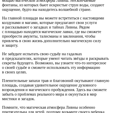
мощью магической атмосферы Ливны. Нескончаемые
фонтаны, из которых бьют искристые струи воды, создают
ощущение, будто вы находитесь волшебной стране.
На главной площади вы можете встретиться с настоящими
колдунами и магами, которые предлагают свои услуги
и рассказывают о загадках и тайнах Ливны. Рядом
с площадью находятся магические лавки, где вы сможете
приобрести амулеты, талисманы и заклинания, чтобы
привлечь в свою жизнь дополнительно магическую силу
и защиту.
Не забудьте испытать свою судьбу на гадалках
и предсказателях, которые умеют читать звёзды и раскрывать
секреты будущего. Возможно, вы узнаете что-то интересное
о своей судьбе и сможете использовать эту информацию
в своих целях.
Пленительные запахи трав и благовоний окутывают главную
площадь, создавая удивительное ощущение духовного
возрождения и магического пробуждения. Здесь вы сможете
забыть о проблемах реального мира и окунуться в мир
мистики и загадок.
Помните, что магическая атмосфера Ливны особенно
притягательна для детей, поэтому возьмите своего ребенка