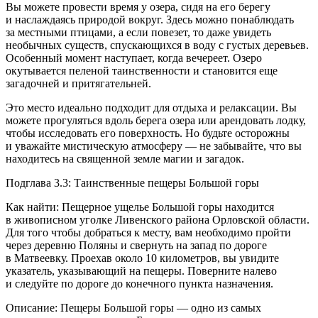
Вы можете провести время у озера, сидя на его берегу
и наслаждаясь природой вокруг. Здесь можно понаблюдать
за местными птицами, а если повезет, то даже увидеть
необычных существ, спускающихся в воду с густых деревьев.
Особенный момент наступает, когда вечереет. Озеро
окутывается пеленой таинственности и становится еще
загадочней и притягательней.
Это место идеально подходит для отдыха и релаксации. Вы
можете прогуляться вдоль берега озера или арендовать лодку,
чтобы исследовать его поверхность. Но будьте осторожны
и уважайте мистическую атмосферу — не забывайте, что вы
находитесь на священной земле магии и загадок.
Подглава 3.3: Таинственные пещеры Большой горы
Как найти: Пещерное ущелье Большой горы находится
в живописном уголке Ливенского района Орловской области.
Для того чтобы добраться к месту, вам необходимо пройти
через деревню Поляны и свернуть на запад по дороге
в Матвеевку. Проехав около 10 километров, вы увидите
указатель, указывающий на пещеры. Поверните налево
и следуйте по дороге до конечного пункта назначения.
Описание: Пещеры Большой горы — одно из самых