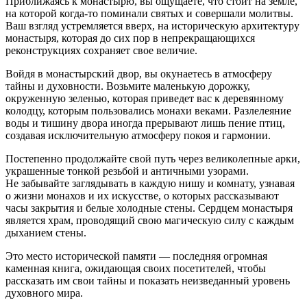
Приближаясь к монастырю, вы ощущаете, что стоит на земле,
на которой когда-то поминали святых и совершали молитвы.
Ваш взгляд устремляется вверх, на историческую архитектуру
монастыря, которая до сих пор в непрекращающихся
реконструкциях сохраняет свое величие.
Войдя в монастырский двор, вы окунаетесь в атмосферу
тайны и духовности. Возьмите маленькую дорожку,
окруженную зеленью, которая приведет вас к деревянному
колодцу, которым пользовались монахи веками. Разлелеяние
воды и тишину двора иногда прерывают лишь пение птиц,
создавая исключительную атмосферу покоя и гармонии.
Постепенно продолжайте свой путь через великолепные арки,
украшенные тонкой резьбой и античными узорами.
Не забывайте заглядывать в каждую нишу и комнату, узнавая
о жизни монахов и их искусстве, о которых рассказывают
часы закрытия и белые холодные стены. Сердцем монастыря
является храм, проводящий свою магическую силу с каждым
дыханием стены.
Это место исторической памяти — последняя огромная
каменная книга, ожидающая своих посетителей, чтобы
рассказать им свои тайны и показать неизведанный уровень
духовного мира.