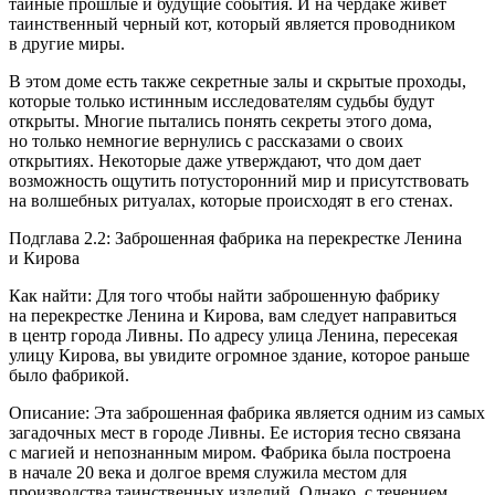
тайные прошлые и будущие события. И на чердаке живет
таинственный черный кот, который является проводником
в другие миры.
В этом доме есть также секретные залы и скрытые проходы,
которые только истинным исследователям судьбы будут
открыты. Многие пытались понять секреты этого дома,
но только немногие вернулись с рассказами о своих
открытиях. Некоторые даже утверждают, что дом дает
возможность ощутить потусторонний мир и присутствовать
на волшебных ритуалах, которые происходят в его стенах.
Подглава 2.2: Заброшенная фабрика на перекрестке Ленина
и Кирова
Как найти: Для того чтобы найти заброшенную фабрику
на перекрестке Ленина и Кирова, вам следует направиться
в центр города Ливны. По адресу улица Ленина, пересекая
улицу Кирова, вы увидите огромное здание, которое раньше
было фабрикой.
Описание: Эта заброшенная фабрика является одним из самых
загадочных мест в городе Ливны. Ее история тесно связана
с магией и непознанным миром. Фабрика была построена
в начале 20 века и долгое время служила местом для
производства таинственных изделий. Однако, с течением