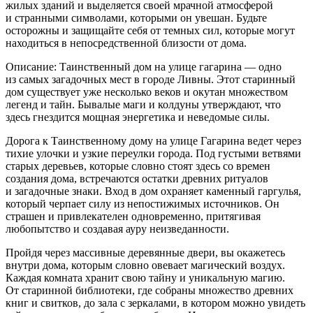
жилых зданий и выделяется своей мрачной атмосферой
и странными символами, которыми он увешан. Будьте
осторожны и защищайте себя от темных сил, которые могут
находиться в непосредственной близости от дома.
Описание: Таинственный дом на улице гагарина — одно
из самых загадочных мест в городе Ливны. Этот старинный
дом существует уже несколько веков и окутан множеством
легенд и тайн. Бывалые маги и колдуны утверждают, что
здесь гнездится мощная энергетика и неведомые силы.
Дорога к Таинственному дому на улице Гагарина ведет через
тихие улочки и узкие переулки города. Под густыми ветвями
старых деревьев, которые словно стоят здесь со времен
создания дома, встречаются остатки древних ритуалов
и загадочные знаки. Вход в дом охраняет каменный гаргулья,
который черпает силу из непостижимых источников. Он
страшен и привлекателен одновременно, притягивая
любопытство и создавая ауру неизведанности.
Пройдя через массивные деревянные двери, вы окажетесь
внутри дома, которым словно овевает магический воздух.
Каждая комната хранит свою тайну и уникальную магию.
От старинной библиотеки, где собраны множество древних
книг и свитков, до зала с зеркалами, в котором можно увидеть