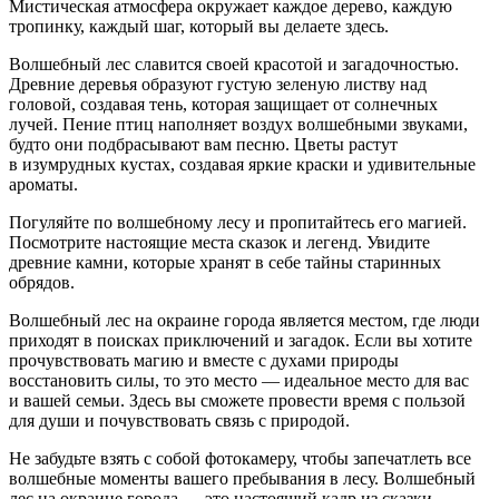
Мистическая атмосфера окружает каждое дерево, каждую
тропинку, каждый шаг, который вы делаете здесь.
Волшебный лес славится своей красотой и загадочностью.
Древние деревья образуют густую зеленую листву над
головой, создавая тень, которая защищает от солнечных
лучей. Пение птиц наполняет воздух волшебными звуками,
будто они подбрасывают вам песню. Цветы растут
в изумрудных кустах, создавая яркие краски и удивительные
ароматы.
Погуляйте по волшебному лесу и пропитайтесь его магией.
Посмотрите настоящие места сказок и легенд. Увидите
древние камни, которые хранят в себе тайны старинных
обрядов.
Волшебный лес на окраине города является местом, где люди
приходят в поисках приключений и загадок. Если вы хотите
прочувствовать магию и вместе с духами природы
восстановить силы, то это место — идеальное место для вас
и вашей семьи. Здесь вы сможете провести время с пользой
для души и почувствовать связь с природой.
Не забудьте взять с собой фотокамеру, чтобы запечатлеть все
волшебные моменты вашего пребывания в лесу. Волшебный
лес на окраине города — это настоящий кадр из сказки,