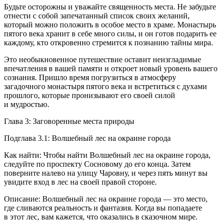
Будьте осторожны и уважайте священность места. Не забудьте
отнести с собой запечатанный список своих желаний,
который можно положить в особое место в храме. Монастырь
пятого века хранит в себе много силы, и он готов подарить ее
каждому, кто откровенно стремится к познанию тайны мира.
Это необыкновенное путешествие оставит неизгладимые
впечатления в вашей памяти и откроет новый уровень вашего
сознания. Пришло время погрузиться в атмосферу
загадочного монастыря пятого века и встретиться с духами
прошлого, которые пронизывают его своей силой
и мудростью.
Глава 3: Заговоренные места природы
Подглава 3.1: Волшебный лес на окраине города
Как найти: Чтобы найти Волшебный лес на окраине города,
следуйте по проспекту Сосновому до его конца. Затем
поверните налево на улицу Чаровну, и через пять минут вы
увидите вход в лес на своей правой стороне.
Описание: Волшебный лес на окраине города — это место,
где сливаются реальность и фантазия. Когда вы попадаете
в этот лес, вам кажется, что оказались в сказочном мире.