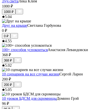
Луч света
Лика Клим
1000
₽
1000
₽
5.0
4
Друг на крыше
Светлана Горбунова
0
₽
0
₽
4.5
5
100+ способов успокоиться
Анастасия Левандовски
368
₽
368
₽
5.0
2
10 сценариев на все случаи жизни
Сергей Ларин
200
₽
200
₽
5.0
5
10 уроков БДСМ для скромницы
Домино Грэй
96
₽