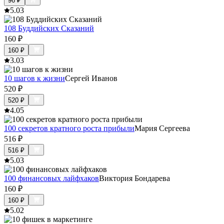
96
₽
5.0
3
108 Буддийских Сказаний
160
₽
160
₽
3.0
3
10 шагов к жизни
Сергей Иванов
520
₽
520
₽
4.0
5
100 секретов кратного роста прибыли
Мария Сергеева
516
₽
516
₽
5.0
3
100 финансовых лайфхаков
Виктория Бондарева
160
₽
160
₽
5.0
2