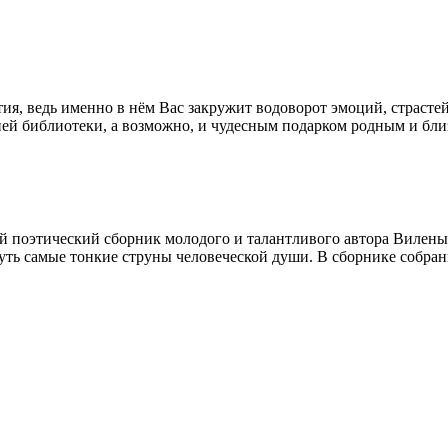
ия, ведь именно в нём Вас закружит водоворот эмоций, страсте
ней библиотеки, а возможно, и чудесным подарком родным и бли
й поэтический сборник молодого и талантливого автора Вилен
уть самые тонкие струны человеческой души. В сборнике собран