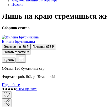
Художественная литература
Поэзия
Лишь на краю стремишься ж
Сборник стихов
Вилена Брусникина
Электронная
80
₽
Печатная
673
₽
Читать фрагмент
Купить
Объем:
120
бумажных стр.
Формат:
epub, fb2, pdfRead, mobi
Подробнее
5.0
5
Оценить