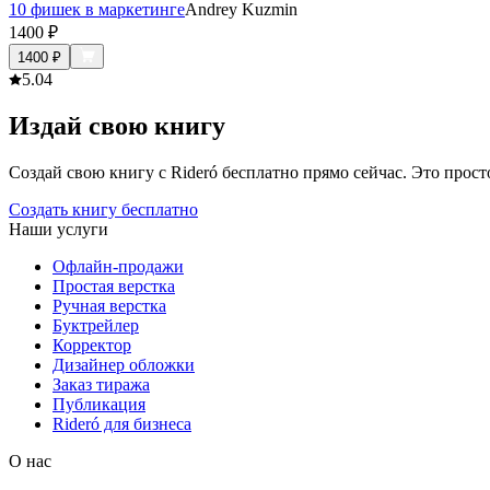
10 фишек в маркетинге
Andrey Kuzmin
1400
₽
1400
₽
5.0
4
Издай свою книгу
Создай свою книгу с Rideró бесплатно прямо сейчас. Это просто,
Создать книгу бесплатно
Наши услуги
Офлайн-продажи
Простая верстка
Ручная верстка
Буктрейлер
Корректор
Дизайнер обложки
Заказ тиража
Публикация
Rideró для бизнеса
О нас