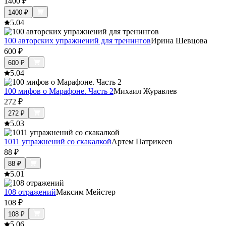
1400
₽
1400
₽
5.0
4
100 авторских упражнений для тренингов
Ирина Шевцова
600
₽
600
₽
5.0
4
100 мифов о Марафоне. Часть 2
Михаил Журавлев
272
₽
272
₽
5.0
3
1011 упражнений со скакалкой
Артем Патрикеев
88
₽
88
₽
5.0
1
108 отражений
Максим Мейстер
108
₽
108
₽
5.0
6