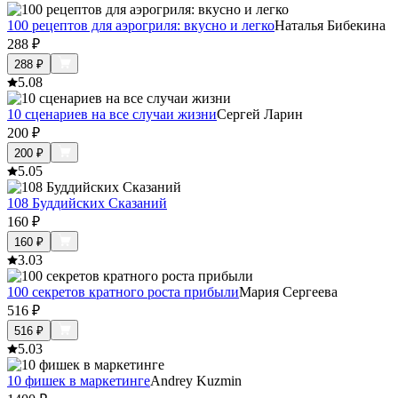
100 рецептов для аэрогриля: вкусно и легко
Наталья Бибекина
288
₽
288
₽
5.0
8
10 сценариев на все случаи жизни
Сергей Ларин
200
₽
200
₽
5.0
5
108 Буддийских Сказаний
160
₽
160
₽
3.0
3
100 секретов кратного роста прибыли
Мария Сергеева
516
₽
516
₽
5.0
3
10 фишек в маркетинге
Andrey Kuzmin