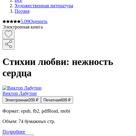
Все
Художественная литература
Поэзия
5.0
9
Оценить
Электронная книга
Стихии любви: нежность
сердца
Виктор Лабутин
Электронная
200
₽
Печатная
609
₽
Формат:
epub, fb2, pdfRead, mobi
Объем:
74
бумажных стр.
Подробнее