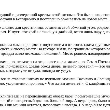
рудной и размеренной крестьянской жизнью. Это было поколение 
еехали в Бессарабию и постепенно обживались на новом месте.
 сложно для крестьянина, оставлять свой обжитый угол, родное 
 края. И пусть тот край не такой уж далёкий, всего лишь пару д
плакала мама, прощаясь с опустевшим и от этого, таким грустн
еловека к своему месту. На гектаре земли, по границам которого
прадеда жило несколько поколений. Место ровное, плодородное,
вами, но, несмотря на это, не все жили зажиточно. Семья Постол
аз, по-хозяйски, сделав обход двора, зачем-то проверил — всё л
и, которые уже никуда, никогда не уедут.
ился на ставшие никому не нужными могилы. Василию и Леониду
о, укоризненно прочили: « Что же вы делаете?!». С кладбища в
всхлипывали на переполненных обозах бабы, посмурневшие мужик
новый и интересный для них большой мир. А ведь право, было на
ю. Они манили остаться, позоревать навсегда. Но надо было идт