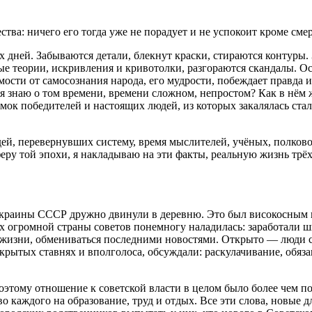
ства: ничего его тогда уже не порадует и не успокоит кроме см
х дней. Забываются детали, блекнут краски, стираются контуры.
е теории, искривления и кривотолки, разгораются скандалы. О
имости от самосознания народа, его мудрости, побеждает правд
о я знаю о том времени, времени сложном, непростом? Как в нём
мок победителей и настоящих людей, из которых закалялась стал
ей, перевернувших систему, время мыслителей, учёных, полковод
еру той эпохи, я накладываю на эти факты, реальную жизнь трё
 окраины СССР дружно двинули в деревню. Это был високосным г
нах огромной страны советов понемногу наладилась: заработали 
 жизни, обмениваться последними новостями. Открыто — люди с
акрытых ставнях и вполголоса, обсуждали: раскулачивание, обяз
поэтому отношение к советской власти в целом было более чем 
о каждого на образование, труд и отдых. Все эти слова, новые д