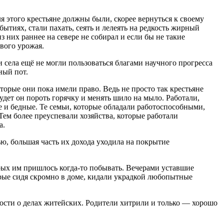
ля этого крестьяне должны были, скорее вернуться к своему
бытиях, стали пахать, сеять и лелеять на редкость жирный
 них раннее на севере не собирал и если бы не такие
вого урожая.
 села ещё не могли пользоваться благами научного прогресса
ный пот.
торые они пока имели право. Ведь не просто так крестьяне
будет он пороть горячку и менять шило на мыло. Работали,
е и бедные. Те семьи, которые обладали работоспособными,
Тем более преуспевали хозяйства, которые работали
а.
ью, большая часть их дохода уходила на покрытие
торых им пришлось когда-то побывать. Вечерами уставшие
торые сидя скромно в доме, кидали украдкой любопытные
вости о делах житейских. Родители хитрили и только — хорошо