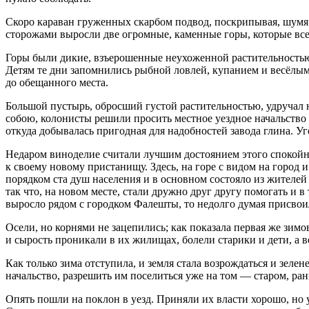
Скоро караван груженных скарбом подвод, поскрипывая, шумя 
сторожами выросли две огромные, каменные горы, которые всей
Горы были дикие, взъерошенные неухоженной растительностью 
Детям те дни запомнились рыбной ловлей, купанием и весёлыми
до обещанного места.
Большой пустырь, обросший густой растительностью, удручал н
собою, колонисты решили просить местное уездное начальство 
откуда добывалась пригодная для надобностей завода глина. У
Недаром виноделие считали лучшим достоянием этого спокойно
к своему новому пристанищу. Здесь, на горе с видом на город 
порядком ста душ населения и в основном состояло из жител
так что, на новом месте, стали дружно друг другу помогать и в 
выросло рядом с городком Фалешты, то недолго думая присвоил
Осели, но корнями не зацепились; как показала первая же зимо
и сырость проникали в их жилищах, болели старики и дети, а в
Как только зима отступила, и земля стала возрождаться и зелен
начальство, разрешить им поселиться уже на том — старом, ра
Опять пошли на поклон в уезд. Приняли их власти хорошо, но 