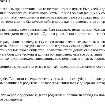
рают!»
и чинить препятствия, никто не стал; стране нужен был хлеб и д
ечи с неосвоенной землёй колонисты, не зная об ожидавших их со
полнил все имеющиеся в наличии амбары. Такого урожая никто из
ители вполне бы зажили себе в достатке и в довольствии с пер
х империях, удел крестьянина был тяжёлым, незавидным. Жители
и методами всегда в долг. Одного у них было в достатке — солё
и радовались новому месту и тем незначительным льготам, на ко
елать, степенно раздумывает о последствиях своих действий; не 
ти крестьянского общества. Хозяйства стали делиться на богаты
ть большие урожаи и копить больше денег, чем все остальные. 
оцентах ростовщикам, занимавших всю центральную часть городк
олонистов, успели погрязть в долгах перед ростовщиками и осен
дьбе. Так жили соседи, жители уезда, да и всех губерний, в ко
, выпрашивая у родителей позволенья, свидеться с дочерями, ко
ухажёров о здоровье и делах родителей, плавно переходя на но
оё разрешение.