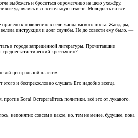
 могла выбежать и броситься опрометчиво на шею ухажёру.
тливые удалялись в спасительную темень. Молодость во все
оге привело к появлению в селе жандармского поста. Жандарм,
 велела инструкция и долг службы. Не до совести ему было, —
читать в городе запрещённой литературы. Прочитавшие
а среднестатистический крестьянин?
олевой центральной власти».
 этого и беспрекословно слушать Его надобно всегда
, против Бога! Остерегайтесь политики, всё это от лукавого,
сь, непонятно совсем в какое, но, тем не менее, будущее, пока