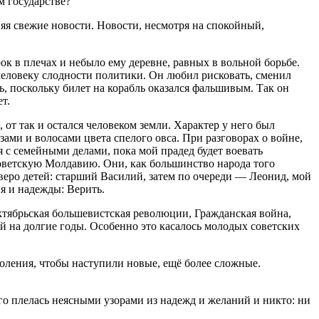
м государстве?
яя свежие новости. Новости, несмотря на спокойный,
ок в плечах и небыло ему деревне, равных в вольной борьбе.
человеку слодности политики. Он любил рисковать, сменил
, поскольку билет на корабль оказался фальшивым. Так он
т.
т так и остался человеком земли. Характер у него был
ами и волосами цвета спелого овса. При разговорах о войне,
я с семейными делами, пока мой прадед будет воевать
Советскую Молдавию. Они, как большинство народа того
тверо детей: старший Василий, затем по очереди — Леонид, мой
ия и надежды: Верить.
ктябрьская большевистская революции, Гражданская война,
й на долгие годы. Особенно это касалось молодых советских
оления, чтобы наступили новые, ещё более сложные.
щего плелась неясными узорами из надежд и желаний и никто: ни