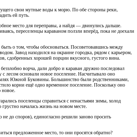
сущего свои мутные воды к морю. По обе стороны реки,
дить ей путь.
обное место для переправы, а найдя — двинулись дальше.
иваясь, переселенцы караваном ползли вперёд, пока не доехали
о быть о том, чтобы обосноваться. Посоветовавшись между
одом. Завод находился на окраине городка, рядом с карьером,
ов, сдобренных хорошей порции вкусного, густого вина.
еззлобно ворча, дали добро и караван дружно последовал
ву с лесом основали новое поселение. Насчитывало оно
 землях Южной Буковины. Большинство были родственниками,
стило корни ещё одно временное поселение. Поскольку оно
 новое.
тарались поселенцы справиться с ненастьями зимы, холод
о грустно началась жизнь на новом месте.
ою не до споров), единогласно решили заново просить
иться предложенное место, то они просятся обратно?