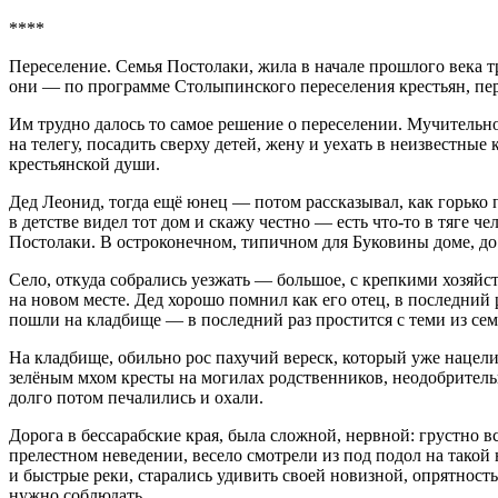
****
Переселение. Семья Постолаки, жила в начале прошлого века т
они — по программе Столыпинского переселения крестьян, пер
Им трудно далось то самое решение о переселении. Мучительно
на телегу, посадить сверху детей, жену и уехать в неизвестные
крестьянской души.
Дед Леонид, тогда ещё юнец — потом рассказывал, как горько 
в детстве видел тот дом и скажу честно — есть что-то в тяге ч
Постолаки. В остроконечном, типичном для Буковины доме, до 
Село, откуда собрались уезжать — большое, с крепкими хозяйст
на новом месте. Дед хорошо помнил как его отец, в последний р
пошли на кладбище — в последний раз простится с теми из семь
На кладбище, обильно рос пахучий вереск, который уже нацел
зелёным мхом кресты на могилах родственников, неодобрительн
долго потом печалились и охали.
Дорога в бессарабские края, была сложной, нервной: грустно 
прелестном неведении, весело смотрели из под подол на такой 
и быстрые реки, старались удивить своей новизной, опрятность
нужно соблюдать.