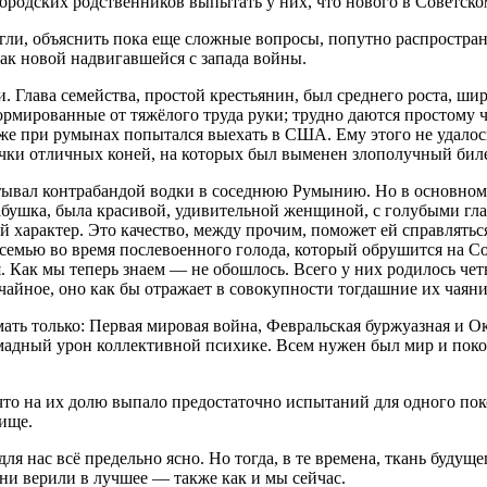
городских родственников выпытать у них, что нового в Советско
гли, объяснить пока еще сложные вопросы, попутно распростран
ак новой надвигавшейся с запада войны.
 Глава семейства, простой крестьянин, был среднего роста, шир
ормированные от тяжёлого труда руки; трудно даются простому 
аже при румынах попытался выехать в США. Ему этого не удалось
чки отличных коней, на которых был выменен злополучный биле
ывал контрабандой водки в соседнюю Румынию. Но в основном, о
бушка, была красивой, удивительной женщиной, с голубыми глаз
й характер. Это качество, между прочим, поможет ей справлятьс
 семью во время послевоенного голода, который обрушится на 
я. Как мы теперь знаем — не обошлось. Всего у них родилось че
учайное, оно как бы отражает в совокупности тогдашние их чаян
мать только: Первая мировая война, Февральская буржуазная и О
омадный урон коллективной психике. Всем нужен был мир и поко
что на их долю выпало предостаточно испытаний для одного пок
ище.
 для нас всё предельно ясно. Но тогда, в те времена, ткань буду
они верили в лучшее — также как и мы сейчас.