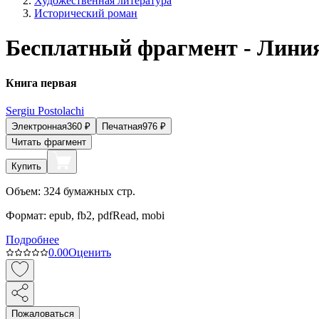
Художественная литература
Исторический роман
Бесплатный фрагмент - Лини
Книга первая
Sergiu Postolachi
Электронная
360
₽
Печатная
976
₽
Читать фрагмент
Купить
Объем:
324
бумажных стр.
Формат:
epub, fb2, pdfRead, mobi
Подробнее
0.0
0
Оценить
Пожаловаться