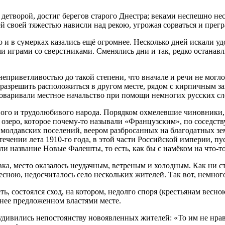
детворой, достиг берегов старого Днестра; веками неспешно не
 своей тяжестью нависли над рекою, угрожая сорваться и прегра
и в сумерках казались ещё огромнее. Несколько дней искали уд
 играми со сверстниками. Сменялись дни и так, редко останавл
еприветливостью до такой степени, что вначале и речи не могл
разрешить расположиться в другом месте, рядом с кирпичным зав
говаривали местное начальство при помощи немногих русских сл
го и трудолюбивого народа. Порядком охмелевшие чиновники, б
и озеро, которое почему-то называли «Французским», по соседст
ей молдавских поселений, веером разбросанных на благодатных
течении лета 1910-го года, в этой части
Росси
йской империи, пу
и название Новые Фалешты, то есть, как бы с намёком на что-то
вка, место оказалось неудачным, ветреным и холодным. Как ни с
есною, недосчиталось село нескольких жителей. Так вот, немног
еть, состоялся сход, на котором, недолго споря (крестьянам весн
ннее предложенном властями месте.
удивились непостоянству новоявленных жителей: «То им не нрав