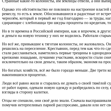
Странные какие-то колонисты, им землицы отвели, а они выби
Однако это обстоятельство не повлияло на настроение властей 
ремеслу, то есть к земле. Обосновавшиеся и радостные от встр
чернозём, который в первый же год благодарно — за труды, на
сдирающие с хлебопашца три шкуры проценты по кредитам, то ж
Но в те времена в
Росси
йской империи, как и впрочем, в други
и деньги на новую технику у них не водились. Работали старым
Но всё же, привыкшие к тяготам колонисты, не жаловались. Он
решились на переселение. Крестьянин, перед тем как что-то сд
стали расслаиваться, наметились первые трещины в однороднос
крепкими лошадьми, лучшими участками, вскорости стали снима
исключительно на свои деньги, таким образом, экономя на пр
Но богатых хозяйств, всё же было гораздо меньше. Две трети к
накопившихся процентах.
Люди всё равно жили и старались не думать о своей тяжёлой су
от работ парни, одевали новую одежду и разбредались по селу
взгляды в сторону калитки.
Отцы не спешили, они своё дело знали. Сначала выспрашивали 
помучив нетерпеливых парней расспросами, давали или нет св