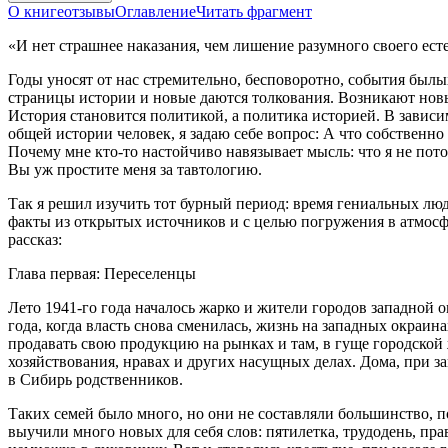
О книге
отзывы
Оглавление
Читать фрагмент
«И нет страшнее наказания, чем лишение разумного своего есте
Годы уносят от нас стремительно, бесповоротно, события былы
страницы истории и новые даются толкования. Возникают новы
История становится политикой, а политика историей. В завис
общей истории человек, я задаю себе вопрос: А что собственн
Почему мне кто-то настойчиво навязывает мысль: что я не пото
Вы уж простите меня за тавтологию.
Так я решил изучить тот бурный период: время гениальных люд
факты из открытых источников и с целью погружения в атмосф
рассказ:
Глава первая: Переселенцы
Лето 1941-го года началось жарко и жители городов западной
года, когда власть снова сменилась, жизнь на западных окраи
продавать свою продукцию на рынках и там, в гуще городской
хозяйствования, нравах и других насущных делах. Дома, при з
в Сибирь родственников.
Таких семей было много, но они не составляли большинство, 
выучили много новых для себя слов: пятилетка, трудодень, прав