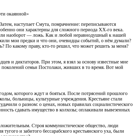
ерти окаянной»
 Затем, наступает Смута, помрачнение: переписываются
собенно они характерны для сложного периода XX-го века.
а или наоборот — ложь. Как и любой неравнодушный к нашей
 жили мои предки и что они, очевидцы событий, о нём думали?
ь? По какому праву, кто-то решил, что может решить за меня?
цев и диктаторов. При этом, я взял за основу известные мне
х поколений семьи Постолаки, живших в то время. Вот мой
одом, которого ждут и бояться. После потрясений прошлого
школы, больницы, культурные учреждения. Крестьяне стали
удачили о разном: о ценах, новых правилах социалистического
анность сдавать имущество в колхозы; оплакивали вывезенных
положительным. Строя коммунистическое общество, люди
ля тугого и забитого бессарабского крестьянского уха, были