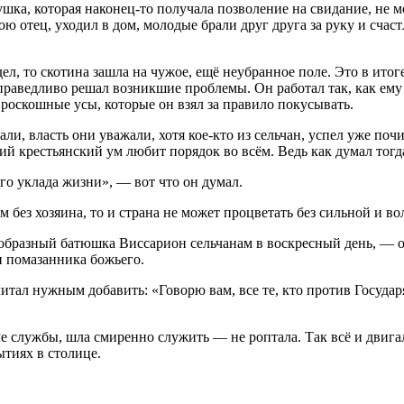
евушка, которая наконец-то получала позволение на свидание, не
ю отец, уходил в дом, молодые брали друг друга за руку и счас
адел, то скотина зашла на чужое, ещё неубранное поле. Это в ит
праведливо решал возникшие проблемы. Он работал так, как ему
роскошные усы, которые он взял за правило покусывать.
ли, власть они уважали, хотя кое-кто из сельчан, успел уже по
й крестьянский ум любит порядок во всём. Ведь как думал тогд
о уклада жизни», — вот что он думал.
 без хозяина, то и страна не может процветать без сильной и в
бразный батюшка Виссарион сельчанам в воскресный день, — от
и помазанника божьего.
итал нужным добавить: «Говорю вам, все те, кто против Государя
е службы, шла смиренно служить — не роптала. Так всё и двигало
ытиях в столице.