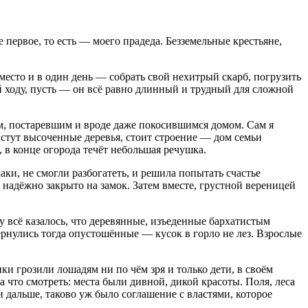
первое, то есть — моего прадеда. Безземельные крестьяне,
место и в один день — собрать свой нехитрый скарб, погрузить
ней ходу, пусть — он всё равно длинный и трудный для сложной
ым, постаревшим и вроде даже покосившимся домом. Сам я
 растут высоченные деревья, стоит строение — дом семьи
 в конце огорода течёт небольшая речушка.
аки, не смогли разбогатеть, и решила попытать счастье
и надёжно закрыто на замок. Затем вместе, грустной вереницей
 всё казалось, что деревянные, изъеденные бархатистым
ернулись тогда опустошённые — кусок в горло не лез. Взрослые
и грозили лошадям ни по чём зря и только дети, в своём
 что смотреть: места были дивной, дикой красоты. Поля, леса
и дальше, таково уж было соглашение с властями, которое