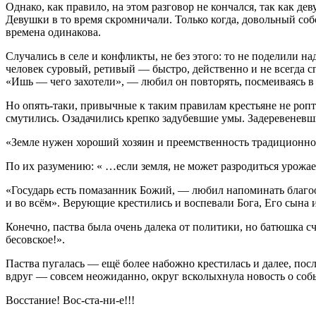
Однако, как правило, на этом разговор не кончался, так как д
Девушки в то время скромничали. Только когда, довольный собо
времена одинакова.
Случались в селе и конфликты, не без этого: то не поделили н
человек суровый, ретивый — быстро, действенно и не всегда с
«Ишь — чего захотели», — любил он повторять, посмеиваясь в 
Но опять-таки, привычные к таким правилам крестьяне не ропта
смутились. Озадачились крепко задубевшие умы. Задеревеневши
«Земле нужен хороший хозяин и преемственность традиционног
По их разумению: « …если земля, не может разродиться урожаем
«Государь есть помазанник Божий, — любил напоминать благоо
и во всём». Верующие крестились и воспевали Бога, Его сына 
Конечно, паства была очень далека от политики, но батюшка сч
бесовское!».
Паства пугалась — ещё более набожно крестилась и далее, посл
вдруг — совсем неожиданно, округ всколыхнула новость о соб
Восстание! Вос-ста-ни-е!!!