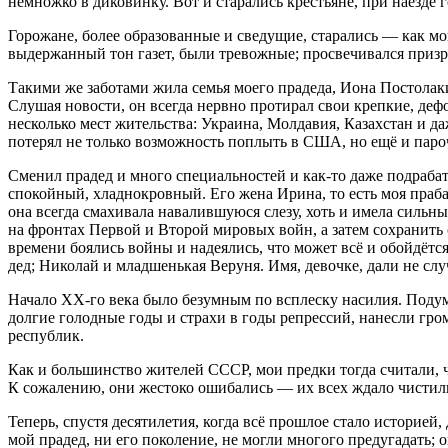
немножко в диковинку. Вот и старались крестьяне, при наезде 
Горожане, более образованные и сведущие, старались — как мо
выдержанный тон газет, были тревожные; просвечивался призр
Такими же заботами жила семья моего прадеда, Иона Постолаки.
Слушая новости, он всегда нервно протирал свои крепкие, деф
несколько мест жительства:
Украи
на, Молдавия, Казахстан и д
потерял не только возможность поплыть в США, но ещё и паро
Сменил прадед и много специальностей и как-то даже подрабат
спокойный, хладнокровный. Его жена Ирина, то есть моя праба
она всегда смахивала навалившуюся слезу, хоть и имела сильны
на фронтах Первой и Второй мировых войн, а затем сохранить
времени боялись войны и надеялись, что может всё и обойдётс
дед; Николай и младшенькая Веруня. Имя, девочке, дали не сл
Начало XX-го века было безумным по всплеску
насил
ия. Поду
долгие голодные годы и страхи в годы репрессий, нанесли гр
республик.
Как и большинство жителей СССР, мои предки тогда считали, 
К сожалению, они жестоко ошибались — их всех ждало чистил
Теперь, спустя десятилетия, когда всё прошлое стало историей,
мой прадед, ни его поколение, не могли многого предугадать; 