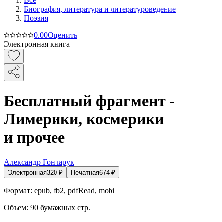
Все
Биография, литература и литературоведение
Поэзия
0.0
0
Оценить
Электронная книга
Бесплатный фрагмент -
Лимерики, космерики
и прочее
Александр Гончарук
Электронная
320
₽
Печатная
674
₽
Формат:
epub, fb2, pdfRead, mobi
Объем:
90
бумажных стр.