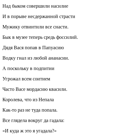
Над быком совершили
насил
ие
И в порыве несдержанной страсти
Мужику отвинтили все снасти.
Бык в музее теперь средь фоссилий.
Дядя Вася попав в Папуасию
Водку гнал из любой ананасии.
А поскольку в подпитии
Угрожал всем соитием
Часто Васе мордасию квасили.
Королева, что из Непала
Как-то раз не туда попала.
Все глядела вокруг да гадала:
«И куда ж это я угадала?»