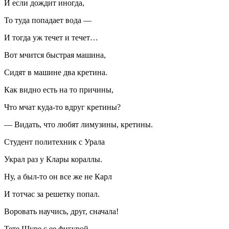
И если дождит иногда,
То туда попадает вода —
И тогда уж течет и течет…
Вот мчится быстрая машина,
Сидят в машине два кретина.
Как видно есть на то причины,
Что мчат куда-то вдруг кретины?
— Видать, что любят лимузины, кретины.
Студент политехник с Урала
Украл раз у Клары кораллы.
Ну, а был-то он все же не Карл
И тотчас за решетку попал.
Воровать научись, друг, сначала!
Тете Шуре с ее фигурой