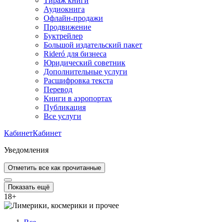
Тираж книги
Аудиокнига
Офлайн-продажи
Продвижение
Буктрейлер
Большой издательский пакет
Rideró для бизнеса
Юридический советник
Дополнительные услуги
Расшифровка текста
Перевод
Книги в аэропортах
Публикация
Все услуги
Кабинет
Кабинет
Уведомления
Отметить все как прочитанные
Показать ещё
18
+