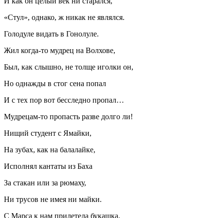
И как он целый век ни старался,
«Стул», однако, ж никак не являлся.
Голодуле видать в Гонолуле.
Жил когда-то мудрец на Волхове,
Был, как слышно, не толще иголки он,
Но однажды в стог сена попал
И с тех пор вот бесследно пропал…
Мудрецам-то пропасть разве долго ли!
Нищий студент с Ямайки,
На зубах, как на балалайке,
Исполнял кантаты из Баха
За стакан или за рюмаху,
Ни трусов не имея ни майки.
С Марса к нам прилетела букашка,