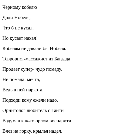
Черному кобелю
Дали Нобеля,
Что б не кусал.
Но кусает нахал!
Кобелям не давали бы Нобеля.
Терро
рист-массажист из Багдада
Продает супер- чудо помаду.
Не помада- мечта,
Ведь в ней
наркот
а.
Подходи кому ежели надо.
Орнитолог любитель с Гаити
Вздумал как-то орлом воспарити.
Влез на горку, крылья надел,