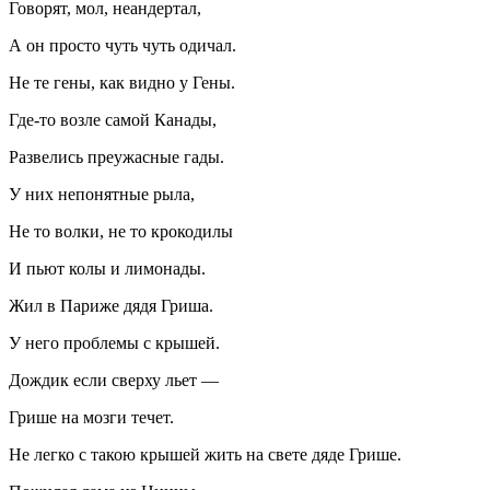
Говорят, мол, неандертал,
А он просто чуть чуть одичал.
Не те гены, как видно у Гены.
Где-то возле самой Канады,
Развелись преужасные гады.
У них непонятные рыла,
Не то волки, не то крокодилы
И пьют колы и лимонады.
Жил в Париже дядя Гриша.
У него проблемы с крышей.
Дождик если сверху льет —
Грише на мозги течет.
Не легко с такою крышей жить на свете дяде Грише.