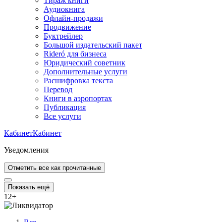
Тираж книги
Аудиокнига
Офлайн-продажи
Продвижение
Буктрейлер
Большой издательский пакет
Rideró для бизнеса
Юридический советник
Дополнительные услуги
Расшифровка текста
Перевод
Книги в аэропортах
Публикация
Все услуги
Кабинет
Кабинет
Уведомления
Отметить все как прочитанные
Показать ещё
12
+