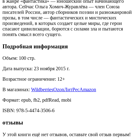
в жанре «фантастика» — юношеский опыт начинающего
автора. Сейчас Ольга Хомич-Журавлёва — член Союза
писателей России, автор сборников поэзии и разножанровой
прозы, в том числе — фантастических и мистических
произведений, в которых создает целые миры, где герои
спасают цивилизации, борются с силами зла и пытаются
понять смысл всего сущего.
Подробная информация
Объем:
100
стр.
Дата выпуска:
23 ноября 2015 г.
Возрастное ограничение:
12
+
В магазинах:
Wildberries
Ozon
ЛитРес
Amazon
Формат:
epub, fb2, pdfRead, mobi
ISBN:
978-5-4474-3506-6
отзывы
У этой книги ещё нет отзывов, оставьте свой отзыв первым!