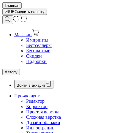
Главная
RUB
Сменить валюту
Магазин
Импринты
Бестселлеры
Бесплатные
Скидки
Подборки
Автору
Войти в аккаунт
Про-аккаунт
Редактор
Корректор
Простая верстка
Сложная верстка
Дизайн обложки
Иллюстрации