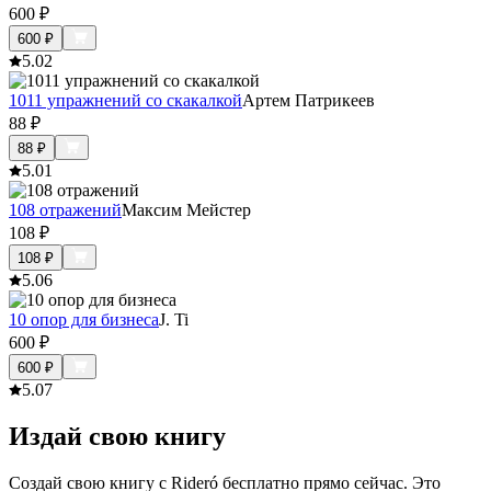
600
₽
600
₽
5.0
2
1011 упражнений со скакалкой
Артем Патрикеев
88
₽
88
₽
5.0
1
108 отражений
Максим Мейстер
108
₽
108
₽
5.0
6
10 опор для бизнеса
J. Ti
600
₽
600
₽
5.0
7
Издай свою книгу
Создай свою книгу с Rideró бесплатно прямо сейчас. Это