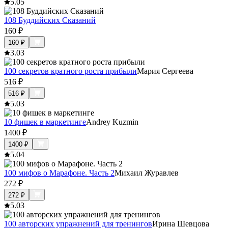
5.0
5
108 Буддийских Сказаний
160
₽
160
₽
3.0
3
100 секретов кратного роста прибыли
Мария Сергеева
516
₽
516
₽
5.0
3
10 фишек в маркетинге
Andrey Kuzmin
1400
₽
1400
₽
5.0
4
100 мифов о Марафоне. Часть 2
Михаил Журавлев
272
₽
272
₽
5.0
3
100 авторских упражнений для тренингов
Ирина Шевцова