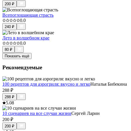
200
₽
Всепоглощающая страсть
0.0
240
₽
Лето в волшебном крае
0.0
80
₽
Показать ещё
Рекомендуемые
100 рецептов для аэрогриля: вкусно и легко
Наталья Бибекина
288
₽
288
₽
5.0
8
10 сценариев на все случаи жизни
Сергей Ларин
200
₽
200
₽