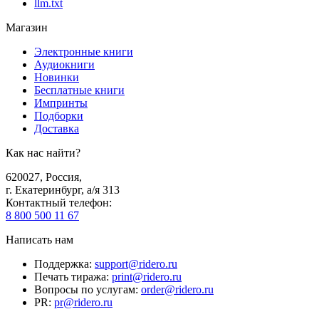
llm.txt
Магазин
Электронные книги
Аудиокниги
Новинки
Бесплатные книги
Импринты
Подборки
Доставка
Как нас найти?
620027
,
Россия
,
г. Екатеринбург, а/я 313
Контактный телефон
:
8 800 500 11 67
Написать нам
Поддержка
:
support@ridero.ru
Печать тиража
:
print@ridero.ru
Вопросы по услугам
:
order@ridero.ru
PR
:
pr@ridero.ru